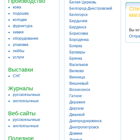
Производство
Белая Церковь
кожа
Спе
Белгород-Днестровский
подошва
маг
Белогорск
колодки
Бердычев
фурнитура
Бердянск
Вы хо
химия
Борисовка
Отпра
оборудование
Бородянка
упаковка
Боярка
лейбы
Бровары
услуги
Брянка
Васильков
Выставки
Вилково
СНГ
Винница
Вишневый
Журналы
Вознесенск
русскоязычные
Гатное
англоязычные
Деражня
Дергачи
Веб-сайты
Джанкой
русскоязычные
Днепродзержинск
англоязычные
Днепропетровск
Довжик
Полезное
Донецк