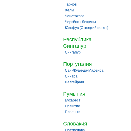
Тарнов
Хелм
Ченстохова
Червёнка-Лещины
Юзефув (Отвоцкий повят)
Республика
Сингапур
Сингапур
Португалия
Сан-Жуан-да-Мадейра
Синтра
Фелгейраш
Румыния
Бухарест
Орэштие
Плоешти
Словакия
Братислава