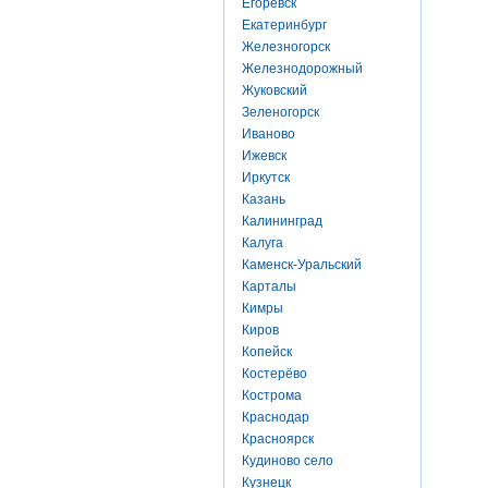
Егоревск
Екатеринбург
Железногорск
Железнодорожный
Жуковский
Зеленогорск
Иваново
Ижевск
Иркутск
Казань
Калининград
Калуга
Каменск-Уральский
Карталы
Кимры
Киров
Копейск
Костерёво
Кострома
Краснодар
Красноярск
Кудиново село
Кузнецк