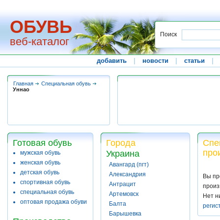
ОБУВЬ
Поиск
веб-каталог
добавить
|
новости
|
статьи
|
Главная
Специальная обувь
Уннао
Готовая обувь
Города
Спе
про
Украина
мужская обувь
женская обувь
Авангард (пгт)
детская обувь
Александрия
Вы пр
спортивная обувь
Антрацит
произ
специальная обувь
Артемовск
Нет н
оптовая продажа обуви
Балта
регис
Барышевка