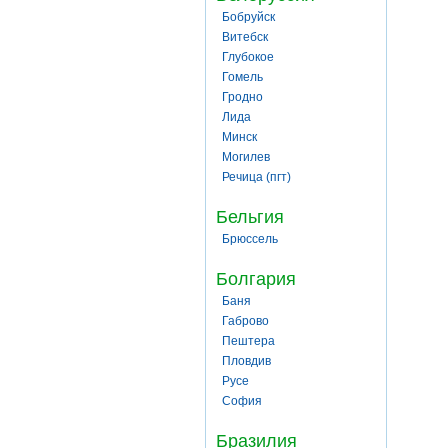
Бобруйск
Витебск
Глубокое
Гомель
Гродно
Лида
Минск
Могилев
Речица (пгт)
Бельгия
Брюссель
Болгария
Баня
Габрово
Пештера
Пловдив
Русе
София
Бразилия