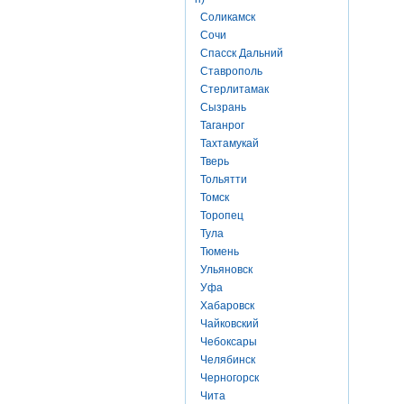
Соликамск
Сочи
Спасск Дальний
Ставрополь
Стерлитамак
Сызрань
Таганрог
Тахтамукай
Тверь
Тольятти
Томск
Торопец
Тула
Тюмень
Ульяновск
Уфа
Хабаровск
Чайковский
Чебоксары
Челябинск
Черногорск
Чита