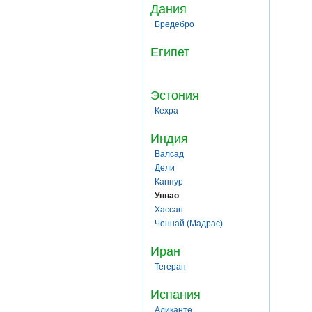
Дания
Бредебро
Египет
Эстония
Кехра
Индия
Валсад
Дели
Канпур
Уннао
Хассан
Ченнай (Мадрас)
Иран
Тегеран
Испания
Аликанте