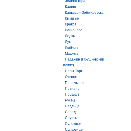
Зелена гора
Калиш
Кальваря-Зебжидовска
Квидзын
Краков
Легионово
Лодзь
Луков
Люблин
Мщонув
Надажин (Прушковский
повят)
Новы-Тарг
Отвоцк
Перемышль
Познань
Прушкув
Русец
Седльце
Серадз
Слупск
Сулеювек
Сулковице