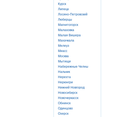
Курск
Липецк
Лосино-Петровский
Люберцы
Магнитогорск
Малаховка
Малая Вишера
Махачкала
Мелеуз
Миасс
Москва
Мытищи
Набережные Челны
Нальчик
Нерехта
Нерюнгри
Нижний Новгород
Новосибирск
Новочеркасск
Обнинск
Одинцово
Озерск