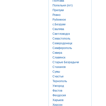
Полтава
Попельня (пгт)
Прилуки
Ровно
Рубежное
с.Безруки
Свалява
Светловодск
Севастополь
Северодонецк
Симферополь
Сквира
Славянск
Старые Безрадычи
Стаханов
Сумы
Счастье
Тернополь
Ужгород
Фастов
Феодосия
Харьков
Херсон