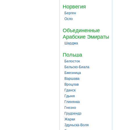
Норвегия
Берген
Осло
Объединенные
Арабские Эмираты
Шарджа
Польша
Белосток
Бельско-Биала
Бжезница
Варшава
Вроцлав
Гданск
Гдыня
Глинянка
Гнезно
Грудзендз
Жарки
Здуньска-Воля