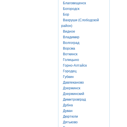
Благовещенск
Богородск
Бор
Вахруши (Слободской
район)
Видное
Владимир
Волгоград
Ворсма
Воткинск
Голицыно
Горно-Алтайск
Городец
Губкин
Давлеканово
Дзержинск
Дзержинский
Димитровград
Дубна
Дуван
Дюртюли
Дятьково