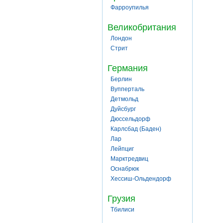
Фарроупилья
Великобритания
Лондон
Стрит
Германия
Берлин
Вупперталь
Детмольд
Дуйсбург
Дюссельдорф
Карлсбад (Баден)
Лар
Лейпциг
Марктредвиц
Оснабрюк
Хессиш-Ольдендорф
Грузия
Тбилиси