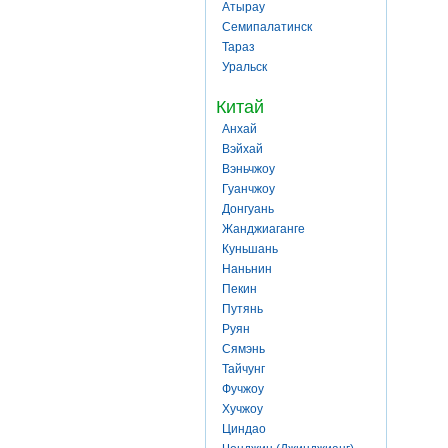
Атырау
Семипалатинск
Тараз
Уральск
Китай
Анхай
Вэйхай
Вэньчжоу
Гуанчжоу
Донгуань
Жанджиаганге
Куньшань
Наньнин
Пекин
Путянь
Руян
Сямэнь
Тайчунг
Фучжоу
Хучжоу
Циндао