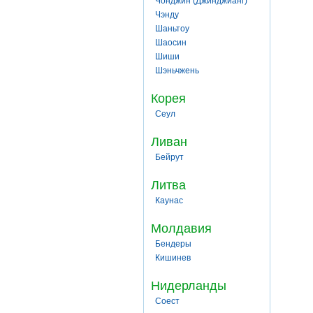
Чонджин (Джинджианг)
Чэнду
Шаньтоу
Шаосин
Шиши
Шэньчжень
Корея
Сеул
Ливан
Бейрут
Литва
Каунас
Молдавия
Бендеры
Кишинев
Нидерланды
Соест