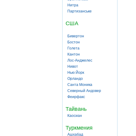
Нитра
Партизанське
США
Бивертон
Бостон
Голета
Кантон
Лос-Анджелес
Нивот
Нью Йорк
Орландо
Санта Моника
Северный Андовер
Феирфакс
Тайвань
Каосиан
Туркмения
Ашхабад