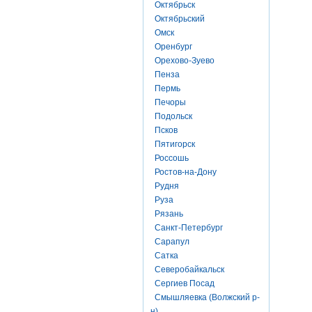
Октябрьск
Октябрьский
Омск
Оренбург
Орехово-Зуево
Пенза
Пермь
Печоры
Подольск
Псков
Пятигорск
Россошь
Ростов-на-Дону
Рудня
Руза
Рязань
Санкт-Петербург
Сарапул
Сатка
Северобайкальск
Сергиев Посад
Смышляевка (Волжский р-
н)