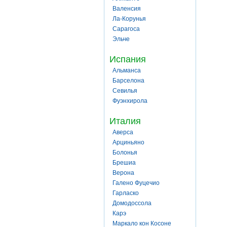
Валенсия
Ла-Корунья
Сарагоса
Эльче
Испания
Альманса
Барселона
Севилья
Фуэнхирола
Италия
Аверса
Арциньяно
Болонья
Брешиа
Верона
Галено Фуцечио
Гарласко
Домодоссола
Карэ
Маркало кон Косоне