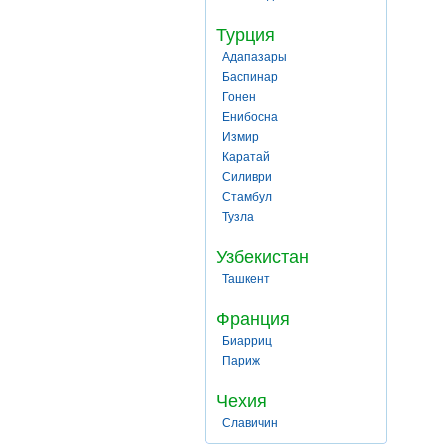
Турция
Адапазары
Баспинар
Гонен
Енибосна
Измир
Каратай
Силиври
Стамбул
Тузла
Узбекистан
Ташкент
Франция
Биарриц
Париж
Чехия
Славичин