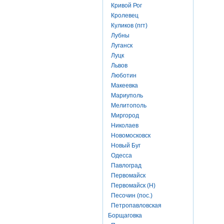
Кривой Рог
Кролевец
Куликов (пгт)
Лубны
Луганск
Луцк
Львов
Люботин
Макеевка
Мариуполь
Мелитополь
Миргород
Николаев
Новомосковск
Новый Буг
Одесса
Павлоград
Первомайск
Первомайск (Н)
Песочин (пос.)
Петропавловская
Борщаговка