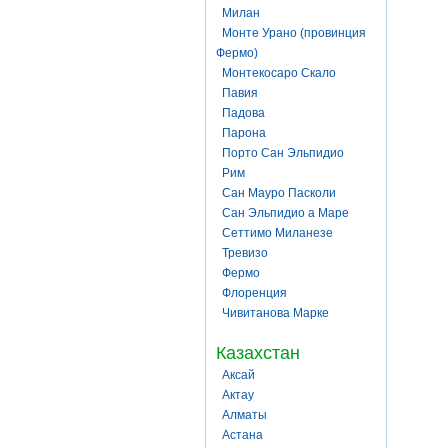
Милан
Монте Урано (провинция
Фермо)
Монтекосаро Скало
Павия
Падова
Парона
Порто Сан Эльпидио
Рим
Сан Мауро Пасколи
Сан Эльпидио а Маре
Сеттимо Миланезе
Тревизо
Фермо
Флоренция
Чивитанова Марке
Казахстан
Аксай
Актау
Алматы
Астана