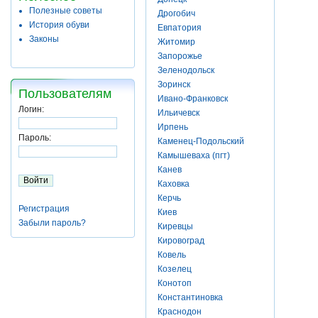
Полезные советы
Дрогобич
История обуви
Евпатория
Законы
Житомир
Запорожье
Зеленодольск
Зоринск
Пользователям
Ивано-Франковск
Логин:
Ильичевск
Ирпень
Пароль:
Каменец-Подольский
Камышеваха (пгт)
Канев
Каховка
Керчь
Регистрация
Киев
Забыли пароль?
Киревцы
Кировоград
Ковель
Козелец
Конотоп
Константиновка
Краснодон