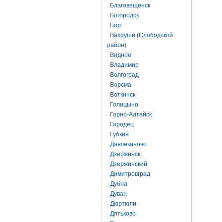
Благовещенск
Богородск
Бор
Вахруши (Слободской
район)
Видное
Владимир
Волгоград
Ворсма
Воткинск
Голицыно
Горно-Алтайск
Городец
Губкин
Давлеканово
Дзержинск
Дзержинский
Димитровград
Дубна
Дуван
Дюртюли
Дятьково