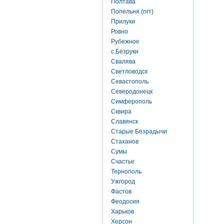
Полтава
Попельня (пгт)
Прилуки
Ровно
Рубежное
с.Безруки
Свалява
Светловодск
Севастополь
Северодонецк
Симферополь
Сквира
Славянск
Старые Безрадычи
Стаханов
Сумы
Счастье
Тернополь
Ужгород
Фастов
Феодосия
Харьков
Херсон