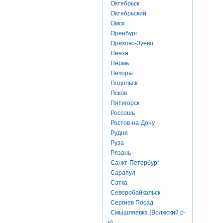
Октябрьск
Октябрьский
Омск
Оренбург
Орехово-Зуево
Пенза
Пермь
Печоры
Подольск
Псков
Пятигорск
Россошь
Ростов-на-Дону
Рудня
Руза
Рязань
Санкт-Петербург
Сарапул
Сатка
Северобайкальск
Сергиев Посад
Смышляевка (Волжский р-
н)