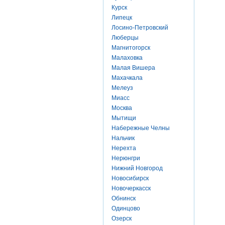
Курск
Липецк
Лосино-Петровский
Люберцы
Магнитогорск
Малаховка
Малая Вишера
Махачкала
Мелеуз
Миасс
Москва
Мытищи
Набережные Челны
Нальчик
Нерехта
Нерюнгри
Нижний Новгород
Новосибирск
Новочеркасск
Обнинск
Одинцово
Озерск