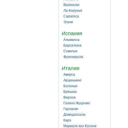
Валенсия
Ла-Корунья
Сарагоса
Эльче
Испания
Альманса
Барселона
Севилья
Фуэнхирола
Италия
Аверса
Арциньяно
Болонья
Брешиа
Верона
Галено Фуцечио
Гарласко
Домодоссола
Карэ
Маркало кон Косоне