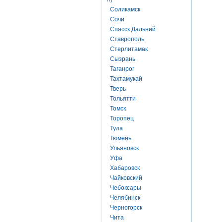
Соликамск
Сочи
Спасск Дальний
Ставрополь
Стерлитамак
Сызрань
Таганрог
Тахтамукай
Тверь
Тольятти
Томск
Торопец
Тула
Тюмень
Ульяновск
Уфа
Хабаровск
Чайковский
Чебоксары
Челябинск
Черногорск
Чита