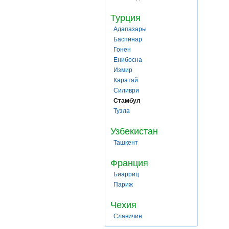
Турция
Адапазары
Баспинар
Гонен
Енибосна
Измир
Каратай
Силиври
Стамбул
Тузла
Узбекистан
Ташкент
Франция
Биарриц
Париж
Чехия
Славичин