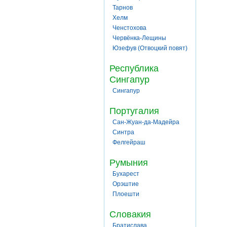
Тарнов
Хелм
Ченстохова
Червёнка-Лещины
Юзефув (Отвоцкий повят)
Республика
Сингапур
Сингапур
Португалия
Сан-Жуан-да-Мадейра
Синтра
Фелгейраш
Румыния
Бухарест
Орэштие
Плоешти
Словакия
Братислава