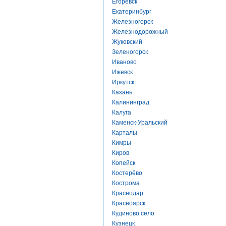
Егоревск
Екатеринбург
Железногорск
Железнодорожный
Жуковский
Зеленогорск
Иваново
Ижевск
Иркутск
Казань
Калининград
Калуга
Каменск-Уральский
Карталы
Кимры
Киров
Копейск
Костерёво
Кострома
Краснодар
Красноярск
Кудиново село
Кузнецк