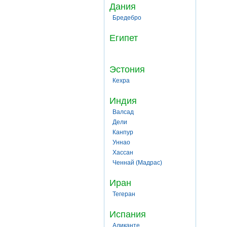
Дания
Бредебро
Египет
Эстония
Кехра
Индия
Валсад
Дели
Канпур
Уннао
Хассан
Ченнай (Мадрас)
Иран
Тегеран
Испания
Аликанте