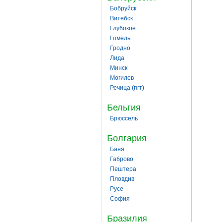
Бобруйск
Витебск
Глубокое
Гомель
Гродно
Лида
Минск
Могилев
Речица (пгт)
Бельгия
Брюссель
Болгария
Баня
Габрово
Пештера
Пловдив
Русе
София
Бразилия