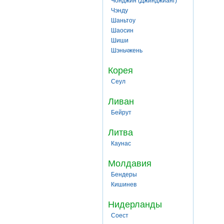
Чонджин (Джинджианг)
Чэнду
Шаньтоу
Шаосин
Шиши
Шэньчжень
Корея
Сеул
Ливан
Бейрут
Литва
Каунас
Молдавия
Бендеры
Кишинев
Нидерланды
Соест