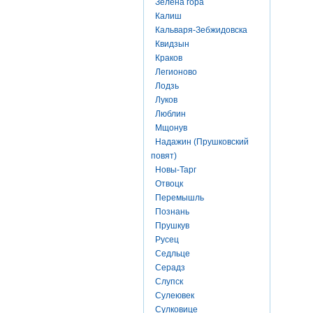
Зелена гора
Калиш
Кальваря-Зебжидовска
Квидзын
Краков
Легионово
Лодзь
Луков
Люблин
Мщонув
Надажин (Прушковский
повят)
Новы-Тарг
Отвоцк
Перемышль
Познань
Прушкув
Русец
Седльце
Серадз
Слупск
Сулеювек
Сулковице