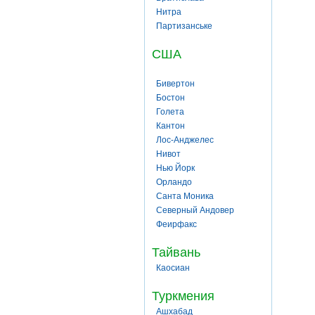
Нитра
Партизанське
США
Бивертон
Бостон
Голета
Кантон
Лос-Анджелес
Нивот
Нью Йорк
Орландо
Санта Моника
Северный Андовер
Феирфакс
Тайвань
Каосиан
Туркмения
Ашхабад