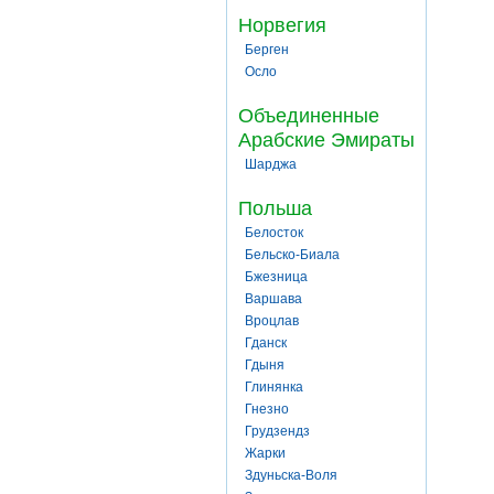
Норвегия
Берген
Осло
Объединенные
Арабские Эмираты
Шарджа
Польша
Белосток
Бельско-Биала
Бжезница
Варшава
Вроцлав
Гданск
Гдыня
Глинянка
Гнезно
Грудзендз
Жарки
Здуньска-Воля