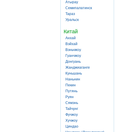
Атырау
Семипалатинск
Тараз
Уральск
Китай
Анхай
Вэйхай
Вэньчжоу
Гуанчжоу
Донгуань
Жанджиаганге
Куньшань
Наньнин
Пекин
Путянь
Руян
Сямэнь
Тайчунг
Фучжоу
Хучжоу
Циндао