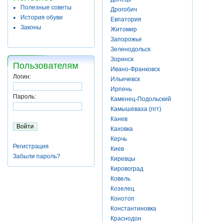
Полезные советы
Дрогобич
История обуви
Евпатория
Законы
Житомир
Запорожье
Зеленодольск
Зоринск
Пользователям
Ивано-Франковск
Логин:
Ильичевск
Ирпень
Пароль:
Каменец-Подольский
Камышеваха (пгт)
Канев
Каховка
Керчь
Регистрация
Киев
Забыли пароль?
Киревцы
Кировоград
Ковель
Козелец
Конотоп
Константиновка
Краснодон