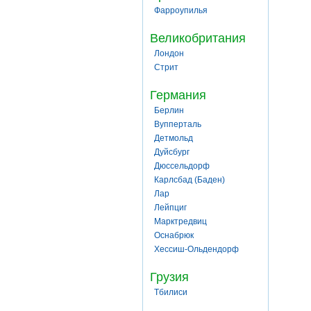
Фарроупилья
Великобритания
Лондон
Стрит
Германия
Берлин
Вупперталь
Детмольд
Дуйсбург
Дюссельдорф
Карлсбад (Баден)
Лар
Лейпциг
Марктредвиц
Оснабрюк
Хессиш-Ольдендорф
Грузия
Тбилиси