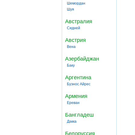
Шемордан
Шуя
Австралия
Сидней
Австрия
Вена
Азербайджан
Баку
Аргентина
Буэнос Айрес
Армения
Ереван
Бангладеш
Дакка
Белоруссия