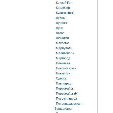
Кривой Рог
Кролевец
Куликов (пгт)
Лубны
Луганск
Луцк
Львов
Люботин
Макеевка
Мариуполь
Мелитополь
Миргород
Николаев
Новомосковск
Новый Буг
Одесса
Павлоград
Первомайск
Первомайск (Н)
Песочин (пос.)
Петропавловская
Борщаговка