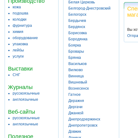
Производство
Белая Церковь
кожа
Спе
Белгород-Днестровский
подошва
маг
Белогорск
колодки
Бердычев
фурнитура
Бердянск
Вы хо
химия
Борисовка
Отпра
оборудование
Бородянка
упаковка
Боярка
лейбы
Бровары
услуги
Брянка
Васильков
Выставки
Вилково
СНГ
Винница
Вишневый
Журналы
Вознесенск
русскоязычные
Гатное
англоязычные
Деражня
Дергачи
Веб-сайты
Джанкой
русскоязычные
Днепродзержинск
англоязычные
Днепропетровск
Довжик
Полезное
Донецк