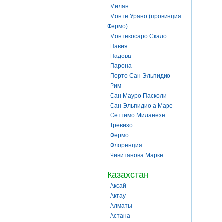
Милан
Монте Урано (провинция
Фермо)
Монтекосаро Скало
Павия
Падова
Парона
Порто Сан Эльпидио
Рим
Сан Мауро Пасколи
Сан Эльпидио а Маре
Сеттимо Миланезе
Тревизо
Фермо
Флоренция
Чивитанова Марке
Казахстан
Аксай
Актау
Алматы
Астана