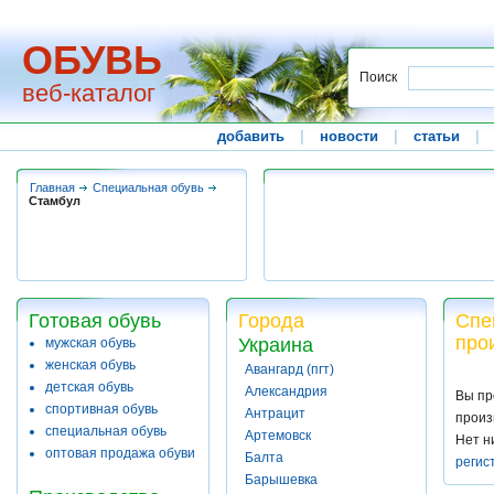
ОБУВЬ
Поиск
веб-каталог
добавить
|
новости
|
статьи
|
Главная
Специальная обувь
Стамбул
Готовая обувь
Города
Спе
про
Украина
мужская обувь
женская обувь
Авангард (пгт)
детская обувь
Александрия
Вы пр
спортивная обувь
Антрацит
произ
специальная обувь
Артемовск
Нет н
оптовая продажа обуви
Балта
регис
Барышевка