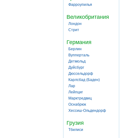
Фарроупилья
Великобритания
Лондон
Стрит
Германия
Берлин
Вупперталь
Детмольд
Дуйсбург
Дюссельдорф
Карлсбад (Баден)
Лар
Лейпциг
Марктредвиц
Оснабрюк
Хессиш-Ольдендорф
Грузия
Тбилиси