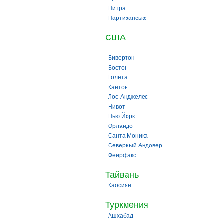
Нитра
Партизанське
США
Бивертон
Бостон
Голета
Кантон
Лос-Анджелес
Нивот
Нью Йорк
Орландо
Санта Моника
Северный Андовер
Феирфакс
Тайвань
Каосиан
Туркмения
Ашхабад