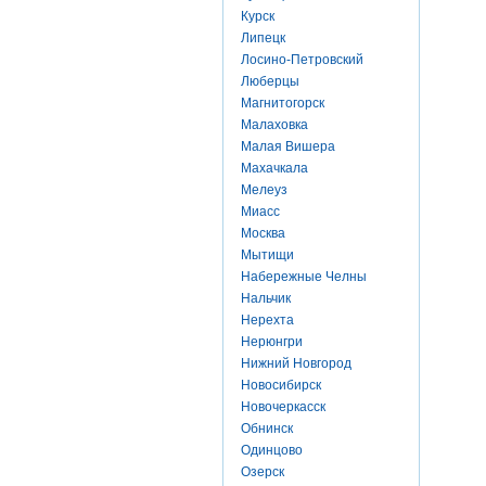
Курск
Липецк
Лосино-Петровский
Люберцы
Магнитогорск
Малаховка
Малая Вишера
Махачкала
Мелеуз
Миасс
Москва
Мытищи
Набережные Челны
Нальчик
Нерехта
Нерюнгри
Нижний Новгород
Новосибирск
Новочеркасск
Обнинск
Одинцово
Озерск