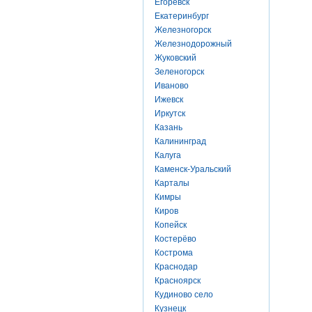
Егоревск
Екатеринбург
Железногорск
Железнодорожный
Жуковский
Зеленогорск
Иваново
Ижевск
Иркутск
Казань
Калининград
Калуга
Каменск-Уральский
Карталы
Кимры
Киров
Копейск
Костерёво
Кострома
Краснодар
Красноярск
Кудиново село
Кузнецк