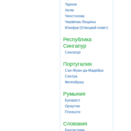
Тарнов
Хелм
Ченстохова
Червёнка-Лещины
Юзефув (Отвоцкий повят)
Республика
Сингапур
Сингапур
Португалия
Сан-Жуан-да-Мадейра
Синтра
Фелгейраш
Румыния
Бухарест
Орэштие
Плоешти
Словакия
Братислава