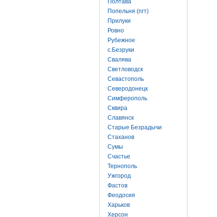
Полтава
Попельня (пгт)
Прилуки
Ровно
Рубежное
с.Безруки
Свалява
Светловодск
Севастополь
Северодонецк
Симферополь
Сквира
Славянск
Старые Безрадычи
Стаханов
Сумы
Счастье
Тернополь
Ужгород
Фастов
Феодосия
Харьков
Херсон