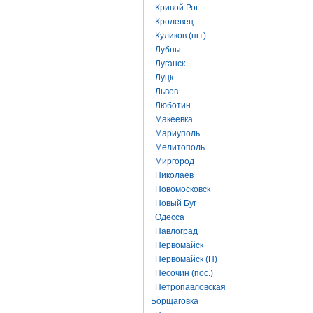
Кривой Рог
Кролевец
Куликов (пгт)
Лубны
Луганск
Луцк
Львов
Люботин
Макеевка
Мариуполь
Мелитополь
Миргород
Николаев
Новомосковск
Новый Буг
Одесса
Павлоград
Первомайск
Первомайск (Н)
Песочин (пос.)
Петропавловская
Борщаговка