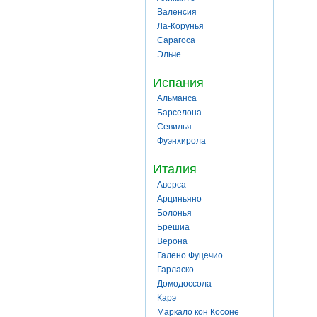
Валенсия
Ла-Корунья
Сарагоса
Эльче
Испания
Альманса
Барселона
Севилья
Фуэнхирола
Италия
Аверса
Арциньяно
Болонья
Брешиа
Верона
Галено Фуцечио
Гарласко
Домодоссола
Карэ
Маркало кон Косоне