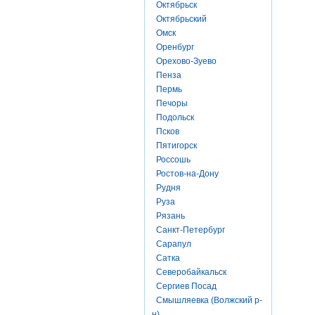
Октябрьск
Октябрьский
Омск
Оренбург
Орехово-Зуево
Пенза
Пермь
Печоры
Подольск
Псков
Пятигорск
Россошь
Ростов-на-Дону
Рудня
Руза
Рязань
Санкт-Петербург
Сарапул
Сатка
Северобайкальск
Сергиев Посад
Смышляевка (Волжский р-
н)