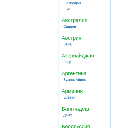
Шемордан
Шуя
Австралия
Сидней
Австрия
Вена
Азербайджан
Баку
Аргентина
Буэнос Айрес
Армения
Ереван
Бангладеш
Дакка
Белоруссия