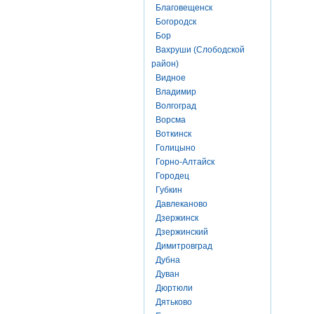
Благовещенск
Богородск
Бор
Вахруши (Слободской
район)
Видное
Владимир
Волгоград
Ворсма
Воткинск
Голицыно
Горно-Алтайск
Городец
Губкин
Давлеканово
Дзержинск
Дзержинский
Димитровград
Дубна
Дуван
Дюртюли
Дятьково