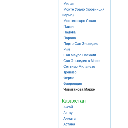
Милан
Монте Урано (провинция
Фермо)
Монтекосаро Скало
Павия
Падова
Парона
Порто Сан Эльпидио
Рим
Сан Мауро Пасколи
Сан Эльпидио а Маре
Сеттимо Миланезе
Тревизо
Фермо
Флоренция
Чивитанова Марке
Казахстан
Аксай
Актау
Алматы
Астана