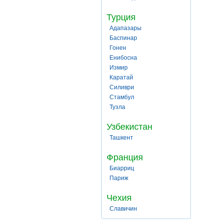
Турция
Адапазары
Баспинар
Гонен
Енибосна
Измир
Каратай
Силиври
Стамбул
Тузла
Узбекистан
Ташкент
Франция
Биарриц
Париж
Чехия
Славичин