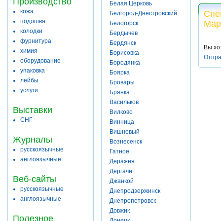
Производство
Белая Церковь
кожа
Спе
Белгород-Днестровский
подошва
Мар
Белогорск
колодки
Бердычев
фурнитура
Бердянск
Вы хо
химия
Борисовка
Отпра
оборудование
Бородянка
упаковка
Боярка
лейбы
Бровары
услуги
Брянка
Васильков
Выставки
Вилково
СНГ
Винница
Вишневый
Журналы
Вознесенск
русскоязычные
Гатное
англоязычные
Деражня
Дергачи
Веб-сайты
Джанкой
русскоязычные
Днепродзержинск
англоязычные
Днепропетровск
Довжик
Полезное
Донецк