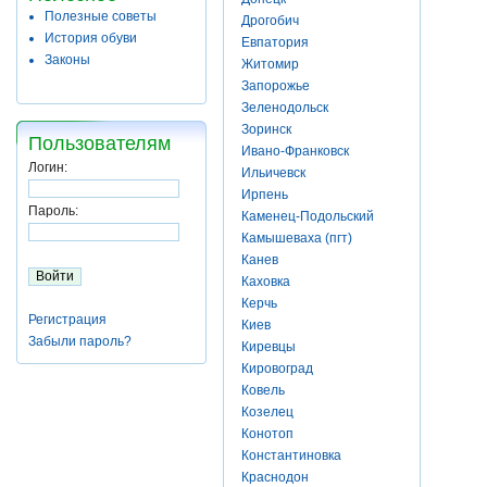
Полезные советы
Дрогобич
История обуви
Евпатория
Законы
Житомир
Запорожье
Зеленодольск
Зоринск
Пользователям
Ивано-Франковск
Логин:
Ильичевск
Ирпень
Пароль:
Каменец-Подольский
Камышеваха (пгт)
Канев
Каховка
Керчь
Регистрация
Киев
Забыли пароль?
Киревцы
Кировоград
Ковель
Козелец
Конотоп
Константиновка
Краснодон