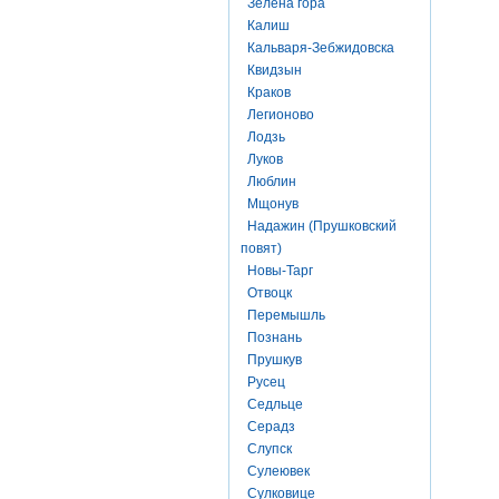
Зелена гора
Калиш
Кальваря-Зебжидовска
Квидзын
Краков
Легионово
Лодзь
Луков
Люблин
Мщонув
Надажин (Прушковский
повят)
Новы-Тарг
Отвоцк
Перемышль
Познань
Прушкув
Русец
Седльце
Серадз
Слупск
Сулеювек
Сулковице