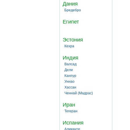
Дания
Бредебро
Египет
Эстония
Кехра
Индия
Валсад
Дели
Канпур
Уннао
Хассан
Ченнай (Мадрас)
Иран
Тегеран
Испания
Аликанте