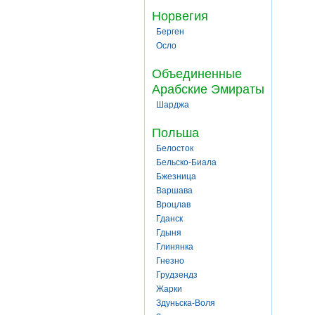
Норвегия
Берген
Осло
Объединенные
Арабские Эмираты
Шарджа
Польша
Белосток
Бельско-Биала
Бжезница
Варшава
Вроцлав
Гданск
Гдыня
Глинянка
Гнезно
Грудзендз
Жарки
Здуньска-Воля