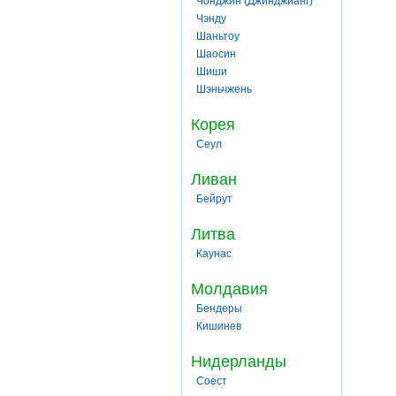
Чонджин (Джинджианг)
Чэнду
Шаньтоу
Шаосин
Шиши
Шэньчжень
Корея
Сеул
Ливан
Бейрут
Литва
Каунас
Молдавия
Бендеры
Кишинев
Нидерланды
Соест