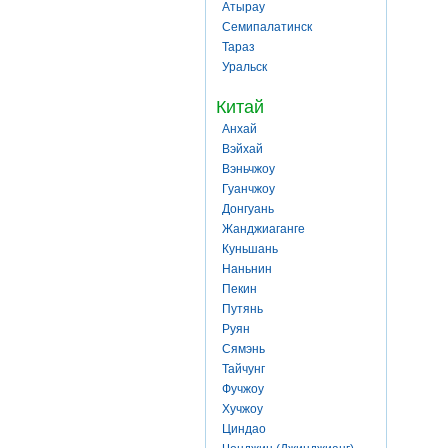
Атырау
Семипалатинск
Тараз
Уральск
Китай
Анхай
Вэйхай
Вэньчжоу
Гуанчжоу
Донгуань
Жанджиаганге
Куньшань
Наньнин
Пекин
Путянь
Руян
Сямэнь
Тайчунг
Фучжоу
Хучжоу
Циндао