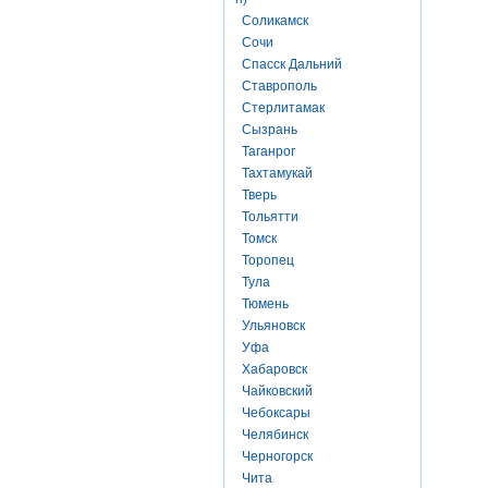
Соликамск
Сочи
Спасск Дальний
Ставрополь
Стерлитамак
Сызрань
Таганрог
Тахтамукай
Тверь
Тольятти
Томск
Торопец
Тула
Тюмень
Ульяновск
Уфа
Хабаровск
Чайковский
Чебоксары
Челябинск
Черногорск
Чита