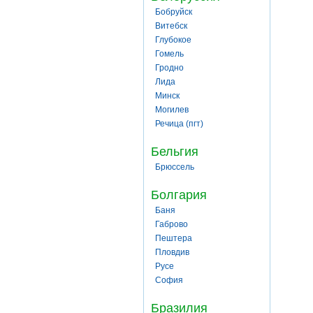
Бобруйск
Витебск
Глубокое
Гомель
Гродно
Лида
Минск
Могилев
Речица (пгт)
Бельгия
Брюссель
Болгария
Баня
Габрово
Пештера
Пловдив
Русе
София
Бразилия