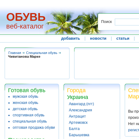
ОБУВЬ
Поиск
веб-каталог
добавить
|
новости
|
статьи
|
Главная
Специальная обувь
Чивитанова Марке
Готовая обувь
Города
Спе
Мар
Украина
мужская обувь
женская обувь
Авангард (пгт)
детская обувь
Александрия
Вы пр
спортивная обувь
Антрацит
произ
специальная обувь
Артемовск
Нет н
оптовая продажа обуви
Балта
регис
Барышевка