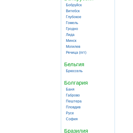
Бобруйск
Витебск
Глубокое
Гомель
Гродно
Лида
Минск
Могилев
Речица (пгт)
Бельгия
Брюссель
Болгария
Баня
Габрово
Пештера
Пловдив
Русе
София
Бразилия