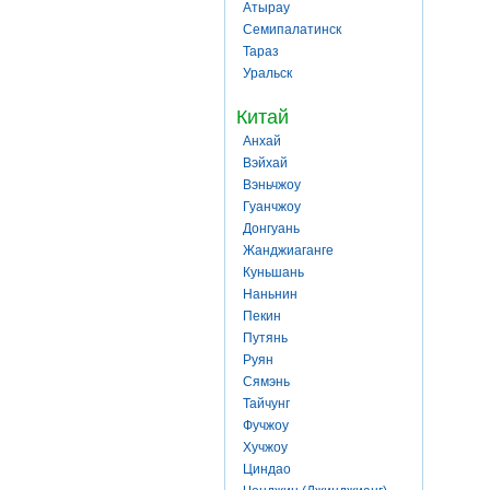
Атырау
Семипалатинск
Тараз
Уральск
Китай
Анхай
Вэйхай
Вэньчжоу
Гуанчжоу
Донгуань
Жанджиаганге
Куньшань
Наньнин
Пекин
Путянь
Руян
Сямэнь
Тайчунг
Фучжоу
Хучжоу
Циндао