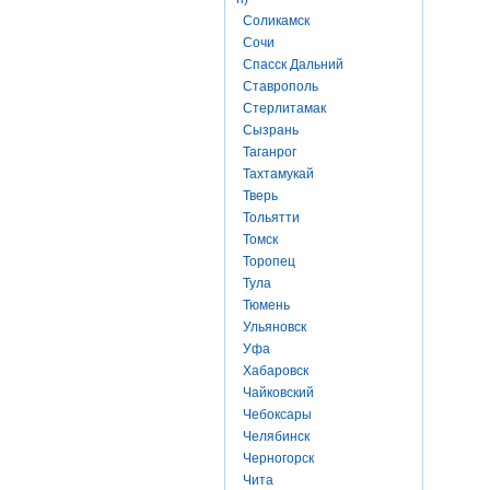
Соликамск
Сочи
Спасск Дальний
Ставрополь
Стерлитамак
Сызрань
Таганрог
Тахтамукай
Тверь
Тольятти
Томск
Торопец
Тула
Тюмень
Ульяновск
Уфа
Хабаровск
Чайковский
Чебоксары
Челябинск
Черногорск
Чита