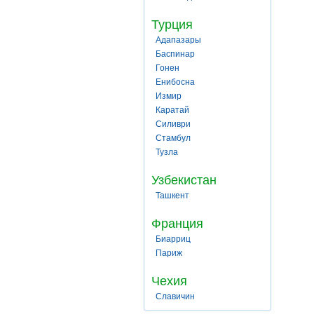
Турция
Адапазары
Баспинар
Гонен
Енибосна
Измир
Каратай
Силиври
Стамбул
Тузла
Узбекистан
Ташкент
Франция
Биарриц
Париж
Чехия
Славичин