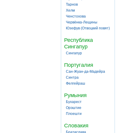
Тарнов
Хелм
Ченстохова
Червёнка-Лещины
Юзефув (Отвоцкий повят)
Республика
Сингапур
Сингапур
Португалия
Сан-Жуан-да-Мадейра
Синтра
Фелгейраш
Румыния
Бухарест
Орэштие
Плоешти
Словакия
Братислава