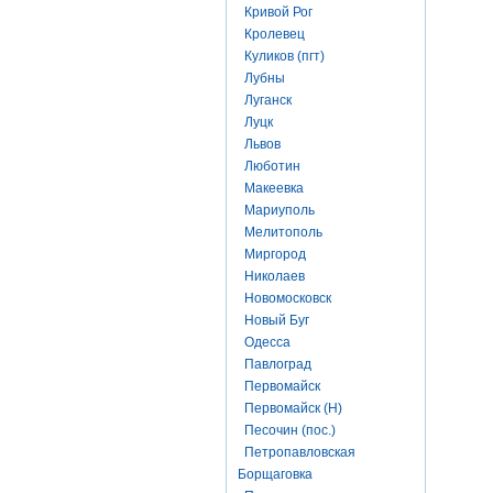
Кривой Рог
Кролевец
Куликов (пгт)
Лубны
Луганск
Луцк
Львов
Люботин
Макеевка
Мариуполь
Мелитополь
Миргород
Николаев
Новомосковск
Новый Буг
Одесса
Павлоград
Первомайск
Первомайск (Н)
Песочин (пос.)
Петропавловская
Борщаговка