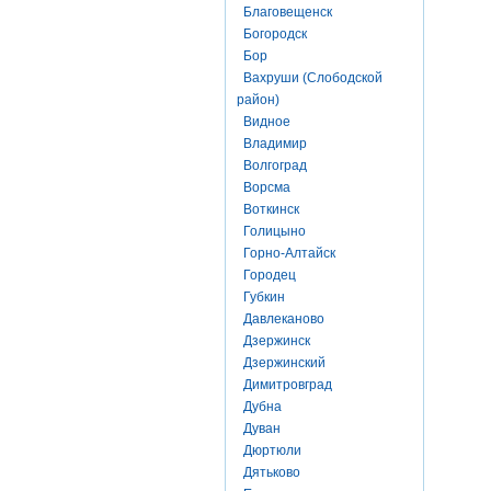
Благовещенск
Богородск
Бор
Вахруши (Слободской
район)
Видное
Владимир
Волгоград
Ворсма
Воткинск
Голицыно
Горно-Алтайск
Городец
Губкин
Давлеканово
Дзержинск
Дзержинский
Димитровград
Дубна
Дуван
Дюртюли
Дятьково