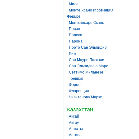
Милан
Монте Урано (провинция
Фермо)
Монтекосаро Скало
Павия
Падова
Парона
Порто Сан Эльпидио
Рим
Сан Мауро Пасколи
Сан Эльпидио а Маре
Сеттимо Миланезе
Тревизо
Фермо
Флоренция
Чивитанова Марке
Казахстан
Аксай
Актау
Алматы
Астана