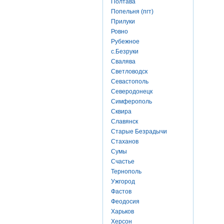
Полтава
Попельня (пгт)
Прилуки
Ровно
Рубежное
с.Безруки
Свалява
Светловодск
Севастополь
Северодонецк
Симферополь
Сквира
Славянск
Старые Безрадычи
Стаханов
Сумы
Счастье
Тернополь
Ужгород
Фастов
Феодосия
Харьков
Херсон