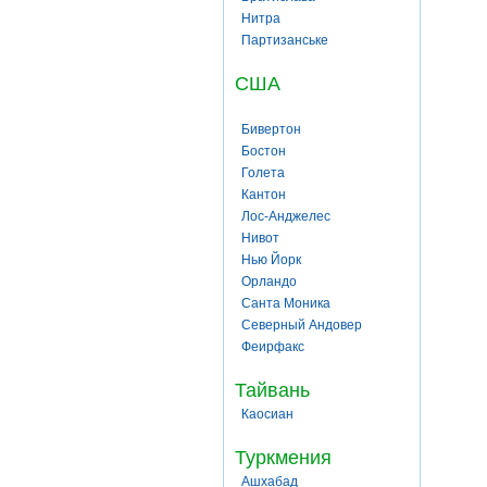
Нитра
Партизанське
США
Бивертон
Бостон
Голета
Кантон
Лос-Анджелес
Нивот
Нью Йорк
Орландо
Санта Моника
Северный Андовер
Феирфакс
Тайвань
Каосиан
Туркмения
Ашхабад