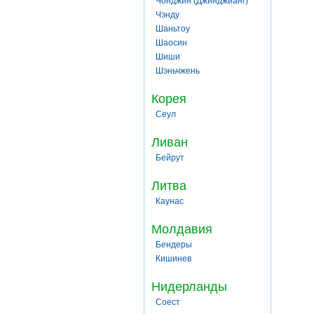
Чонджин (Джинджианг)
Чэнду
Шаньтоу
Шаосин
Шиши
Шэньчжень
Корея
Сеул
Ливан
Бейрут
Литва
Каунас
Молдавия
Бендеры
Кишинев
Нидерланды
Соест