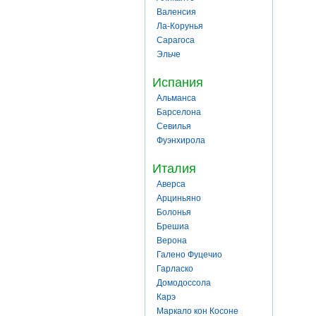
Валенсия
Ла-Корунья
Сарагоса
Эльче
Испания
Альманса
Барселона
Севилья
Фуэнхирола
Италия
Аверса
Арциньяно
Болонья
Брешиа
Верона
Галено Фуцечио
Гарласко
Домодоссола
Карэ
Маркало кон Косоне