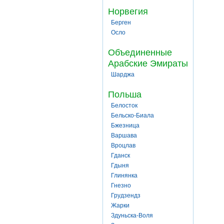
Норвегия
Берген
Осло
Объединенные
Арабские Эмираты
Шарджа
Польша
Белосток
Бельско-Биала
Бжезница
Варшава
Вроцлав
Гданск
Гдыня
Глинянка
Гнезно
Грудзендз
Жарки
Здуньска-Воля