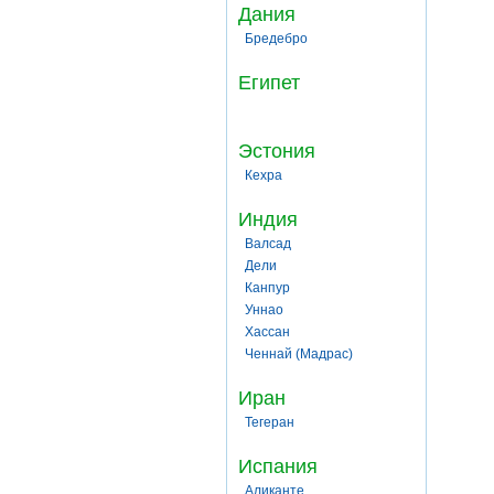
Дания
Бредебро
Египет
Эстония
Кехра
Индия
Валсад
Дели
Канпур
Уннао
Хассан
Ченнай (Мадрас)
Иран
Тегеран
Испания
Аликанте