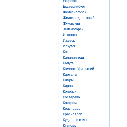
Егоревск
Екатеринбург
Железногорск
Железнодорожный
Жуковский
Зеленогорск
Иваново
Ижевск
Иркутск
Казань
Калининград
Калуга
Каменск-Уральский
Карталы
Кимры
Киров
Копейск
Костерёво
Кострома
Краснодар
Красноярск
Кудиново село
Кузнецк