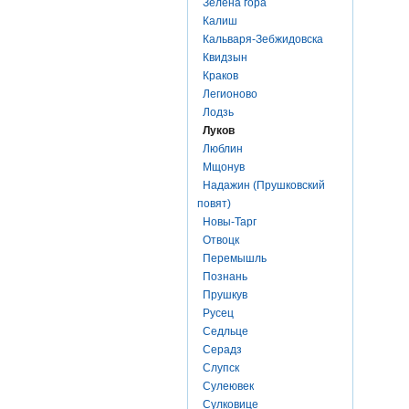
Зелена гора
Калиш
Кальваря-Зебжидовска
Квидзын
Краков
Легионово
Лодзь
Луков
Люблин
Мщонув
Надажин (Прушковский
повят)
Новы-Тарг
Отвоцк
Перемышль
Познань
Прушкув
Русец
Седльце
Серадз
Слупск
Сулеювек
Сулковице