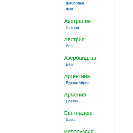
Шемордан
Шуя
Австралия
Сидней
Австрия
Вена
Азербайджан
Баку
Аргентина
Буэнос Айрес
Армения
Ереван
Бангладеш
Дакка
Белоруссия