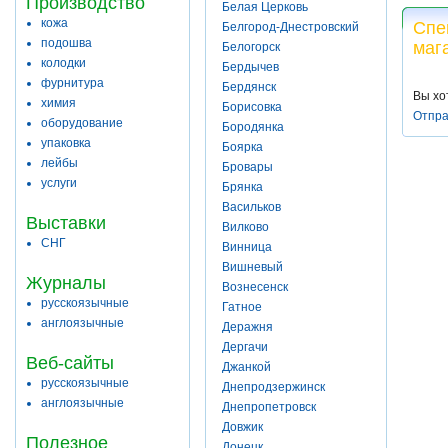
Производство
Белая Церковь
кожа
Спе
Белгород-Днестровский
подошва
маг
Белогорск
колодки
Бердычев
фурнитура
Бердянск
Вы хо
химия
Борисовка
Отпра
оборудование
Бородянка
упаковка
Боярка
лейбы
Бровары
услуги
Брянка
Васильков
Выставки
Вилково
СНГ
Винница
Вишневый
Журналы
Вознесенск
русскоязычные
Гатное
англоязычные
Деражня
Дергачи
Веб-сайты
Джанкой
русскоязычные
Днепродзержинск
англоязычные
Днепропетровск
Довжик
Полезное
Донецк