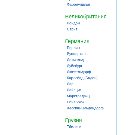
Фарроупилья
Великобритания
Лондон
Стрит
Германия
Берлин
Вупперталь
Детмольд
Дуйсбург
Дюссельдорф
Карлсбад (Баден)
Лар
Лейпциг
Марктредвиц
Оснабрюк
Хессиш-Ольдендорф
Грузия
Тбилиси