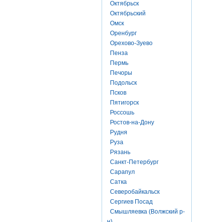
Октябрьск
Октябрьский
Омск
Оренбург
Орехово-Зуево
Пенза
Пермь
Печоры
Подольск
Псков
Пятигорск
Россошь
Ростов-на-Дону
Рудня
Руза
Рязань
Санкт-Петербург
Сарапул
Сатка
Северобайкальск
Сергиев Посад
Смышляевка (Волжский р-
н)