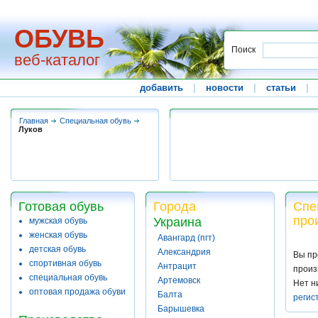
ОБУВЬ
Поиск
веб-каталог
добавить
|
новости
|
статьи
|
Главная
Специальная обувь
Луков
Готовая обувь
Города
Спе
про
Украина
мужская обувь
женская обувь
Авангард (пгт)
детская обувь
Александрия
Вы пр
спортивная обувь
Антрацит
произ
специальная обувь
Артемовск
Нет н
оптовая продажа обуви
Балта
регис
Барышевка