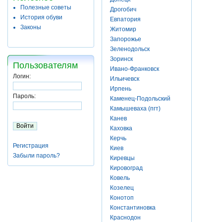
Полезные советы
Дрогобич
История обуви
Евпатория
Законы
Житомир
Запорожье
Зеленодольск
Зоринск
Пользователям
Ивано-Франковск
Логин:
Ильичевск
Ирпень
Пароль:
Каменец-Подольский
Камышеваха (пгт)
Канев
Каховка
Керчь
Регистрация
Киев
Забыли пароль?
Киревцы
Кировоград
Ковель
Козелец
Конотоп
Константиновка
Краснодон