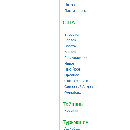
Нитра
Партизанське
США
Бивертон
Бостон
Голета
Кантон
Лос-Анджелес
Нивот
Нью Йорк
Орландо
Санта Моника
Северный Андовер
Феирфакс
Тайвань
Каосиан
Туркмения
Ашхабад