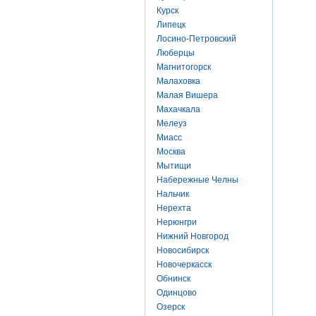
Курск
Липецк
Лосино-Петровский
Люберцы
Магнитогорск
Малаховка
Малая Вишера
Махачкала
Мелеуз
Миасс
Москва
Мытищи
Набережные Челны
Нальчик
Нерехта
Нерюнгри
Нижний Новгород
Новосибирск
Новочеркасск
Обнинск
Одинцово
Озерск