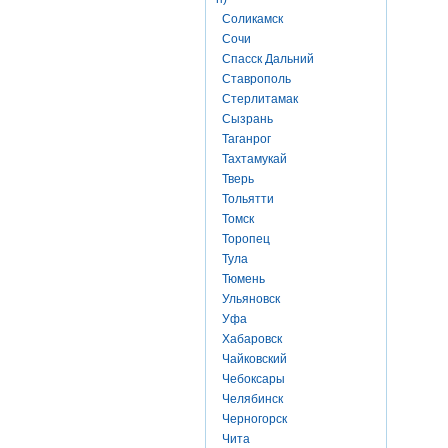
Соликамск
Сочи
Спасск Дальний
Ставрополь
Стерлитамак
Сызрань
Таганрог
Тахтамукай
Тверь
Тольятти
Томск
Торопец
Тула
Тюмень
Ульяновск
Уфа
Хабаровск
Чайковский
Чебоксары
Челябинск
Черногорск
Чита