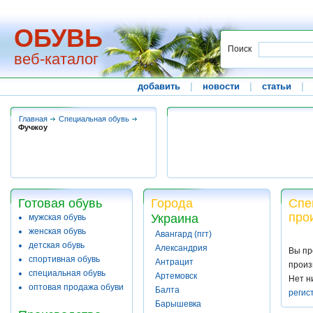
ОБУВЬ
Поиск
веб-каталог
добавить
|
новости
|
статьи
|
Главная
Специальная обувь
Фучжоу
Готовая обувь
Города
Спе
про
Украина
мужская обувь
женская обувь
Авангард (пгт)
детская обувь
Александрия
Вы пр
спортивная обувь
Антрацит
произ
специальная обувь
Артемовск
Нет н
оптовая продажа обуви
Балта
регис
Барышевка