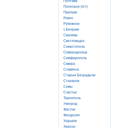
Полтава
Попельня (пгт)
Прилуки
Ровно
Рубежное
с.Безруки
Свалява
Светловодск
Севастополь
Северодонецк
Симферополь
Сквира
Славянск
Старые Безрадычи
Стаханов
Сумы
Счастье
Тернополь
Ужгород
Фастов
Феодосия
Харьков
Херсон