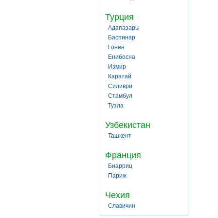
Турция
Адапазары
Баспинар
Гонен
Енибосна
Измир
Каратай
Силиври
Стамбул
Тузла
Узбекистан
Ташкент
Франция
Биарриц
Париж
Чехия
Славичин