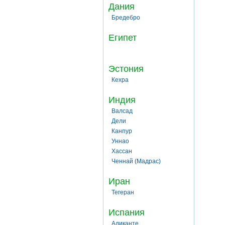
Дания
Бредебро
Египет
Эстония
Кехра
Индия
Валсад
Дели
Канпур
Уннао
Хассан
Ченнай (Мадрас)
Иран
Тегеран
Испания
Аликанте