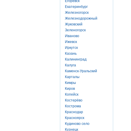
Егоревск
Екатеринбург
Железногорск
Железнодорожный
Жуковский
Зеленогорск
Иваново
Ижевск
Иркутск
Казань
Калининград
Калуга
Каменск-Уральский
Карталы
Кимры
Киров
Копейск
Костерёво
Кострома
Краснодар
Красноярск
Кудиново село
Кузнецк