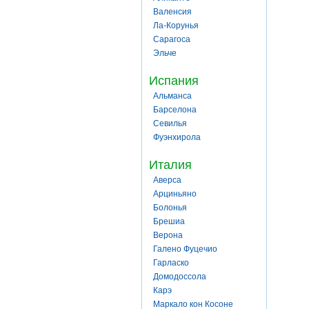
Валенсия
Ла-Корунья
Сарагоса
Эльче
Испания
Альманса
Барселона
Севилья
Фуэнхирола
Италия
Аверса
Арциньяно
Болонья
Брешиа
Верона
Галено Фуцечио
Гарласко
Домодоссола
Карэ
Маркало кон Косоне