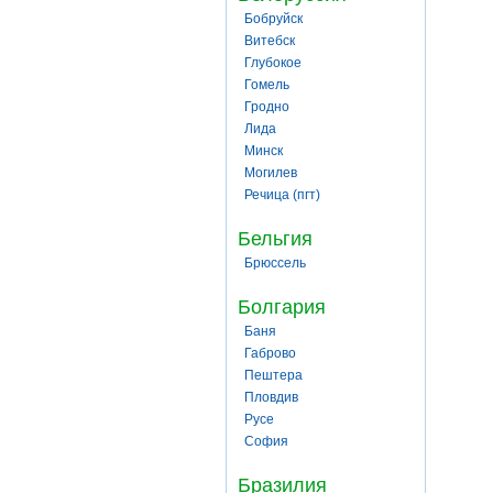
Бобруйск
Витебск
Глубокое
Гомель
Гродно
Лида
Минск
Могилев
Речица (пгт)
Бельгия
Брюссель
Болгария
Баня
Габрово
Пештера
Пловдив
Русе
София
Бразилия