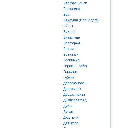
Благовещенск
Богородск
Бор
Вахруши (Слободской
район)
Видное
Владимир
Волгоград
Ворсма
Воткинск
Голицыно
Горно-Алтайск
Городец
Губкин
Давлеканово
Дзержинск
Дзержинский
Димитровград
Дубна
Дуван
Дюртюли
Дятьково