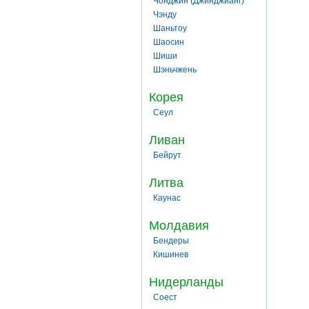
Чонджин (Джинджианг)
Чэнду
Шаньтоу
Шаосин
Шиши
Шэньчжень
Корея
Сеул
Ливан
Бейрут
Литва
Каунас
Молдавия
Бендеры
Кишинев
Нидерланды
Соест