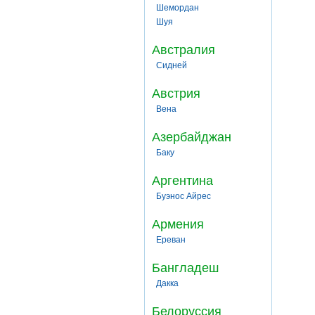
Шемордан
Шуя
Австралия
Сидней
Австрия
Вена
Азербайджан
Баку
Аргентина
Буэнос Айрес
Армения
Ереван
Бангладеш
Дакка
Белоруссия