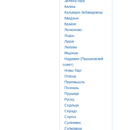
Зелена гора
Калиш
Кальваря-Зебжидовска
Квидзын
Краков
Легионово
Лодзь
Луков
Люблин
Мщонув
Надажин (Прушковский
повят)
Новы-Тарг
Отвоцк
Перемышль
Познань
Прушкув
Русец
Седльце
Серадз
Слупск
Сулеювек
Сулковице