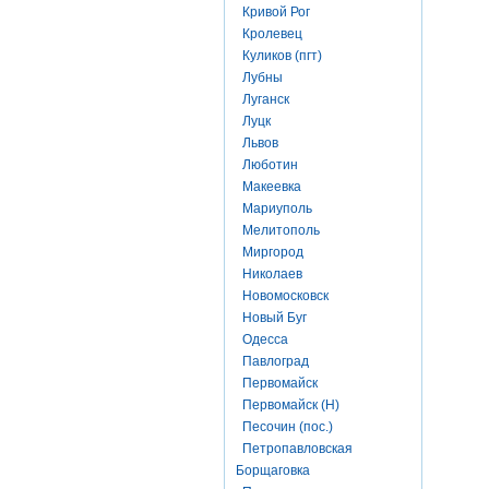
Кривой Рог
Кролевец
Куликов (пгт)
Лубны
Луганск
Луцк
Львов
Люботин
Макеевка
Мариуполь
Мелитополь
Миргород
Николаев
Новомосковск
Новый Буг
Одесса
Павлоград
Первомайск
Первомайск (Н)
Песочин (пос.)
Петропавловская
Борщаговка