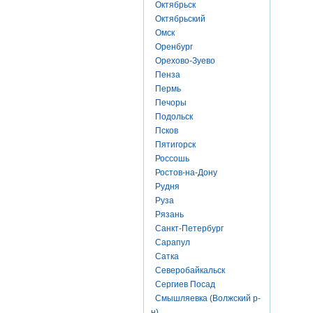
Октябрьск
Октябрьский
Омск
Оренбург
Орехово-Зуево
Пенза
Пермь
Печоры
Подольск
Псков
Пятигорск
Россошь
Ростов-на-Дону
Рудня
Руза
Рязань
Санкт-Петербург
Сарапул
Сатка
Северобайкальск
Сергиев Посад
Смышляевка (Волжский р-
н)