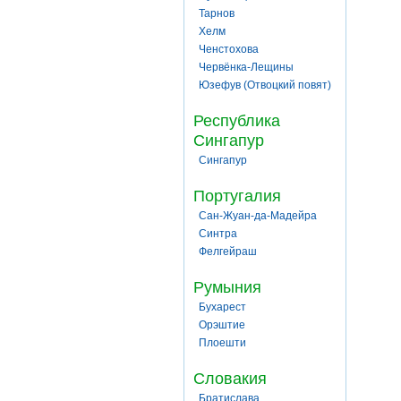
Тарнов
Хелм
Ченстохова
Червёнка-Лещины
Юзефув (Отвоцкий повят)
Республика
Сингапур
Сингапур
Португалия
Сан-Жуан-да-Мадейра
Синтра
Фелгейраш
Румыния
Бухарест
Орэштие
Плоешти
Словакия
Братислава