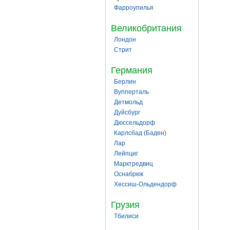
Фарроупилья
Великобритания
Лондон
Стрит
Германия
Берлин
Вупперталь
Детмольд
Дуйсбург
Дюссельдорф
Карлсбад (Баден)
Лар
Лейпциг
Марктредвиц
Оснабрюк
Хессиш-Ольдендорф
Грузия
Тбилиси