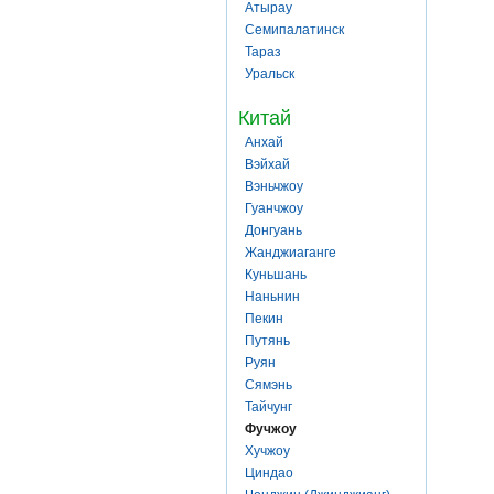
Атырау
Семипалатинск
Тараз
Уральск
Китай
Анхай
Вэйхай
Вэньчжоу
Гуанчжоу
Донгуань
Жанджиаганге
Куньшань
Наньнин
Пекин
Путянь
Руян
Сямэнь
Тайчунг
Фучжоу
Хучжоу
Циндао