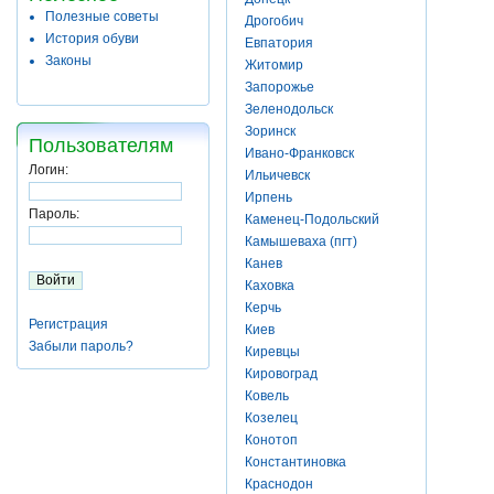
Полезные советы
Дрогобич
История обуви
Евпатория
Законы
Житомир
Запорожье
Зеленодольск
Зоринск
Пользователям
Ивано-Франковск
Логин:
Ильичевск
Ирпень
Пароль:
Каменец-Подольский
Камышеваха (пгт)
Канев
Каховка
Керчь
Регистрация
Киев
Забыли пароль?
Киревцы
Кировоград
Ковель
Козелец
Конотоп
Константиновка
Краснодон