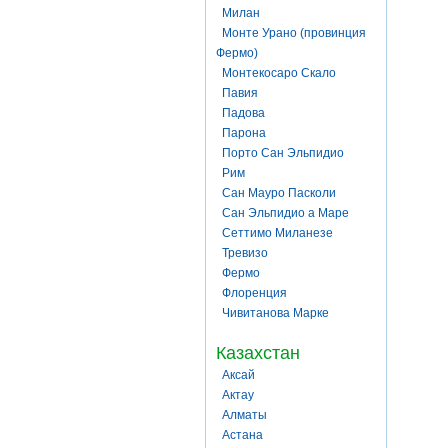
Милан
Монте Урано (провинция
Фермо)
Монтекосаро Скало
Павия
Падова
Парона
Порто Сан Эльпидио
Рим
Сан Мауро Пасколи
Сан Эльпидио а Маре
Сеттимо Миланезе
Тревизо
Фермо
Флоренция
Чивитанова Марке
Казахстан
Аксай
Актау
Алматы
Астана