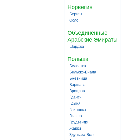
Норвегия
Берген
Осло
Объединенные
Арабские Эмираты
Шарджа
Польша
Белосток
Бельско-Биала
Бжезница
Варшава
Вроцлав
Гданск
Гдыня
Глинянка
Гнезно
Грудзендз
Жарки
Здуньска-Воля