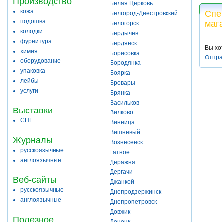
Производство
Белая Церковь
кожа
Спе
Белгород-Днестровский
подошва
маг
Белогорск
колодки
Бердычев
фурнитура
Бердянск
Вы хо
химия
Борисовка
Отпра
оборудование
Бородянка
упаковка
Боярка
лейбы
Бровары
услуги
Брянка
Васильков
Выставки
Вилково
СНГ
Винница
Вишневый
Журналы
Вознесенск
русскоязычные
Гатное
англоязычные
Деражня
Дергачи
Веб-сайты
Джанкой
русскоязычные
Днепродзержинск
англоязычные
Днепропетровск
Довжик
Полезное
Донецк