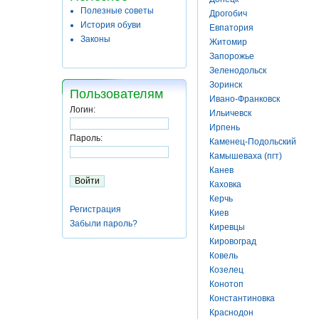
Полезные советы
Дрогобич
История обуви
Евпатория
Законы
Житомир
Запорожье
Зеленодольск
Зоринск
Пользователям
Ивано-Франковск
Логин:
Ильичевск
Ирпень
Пароль:
Каменец-Подольский
Камышеваха (пгт)
Канев
Каховка
Керчь
Регистрация
Киев
Забыли пароль?
Киревцы
Кировоград
Ковель
Козелец
Конотоп
Константиновка
Краснодон