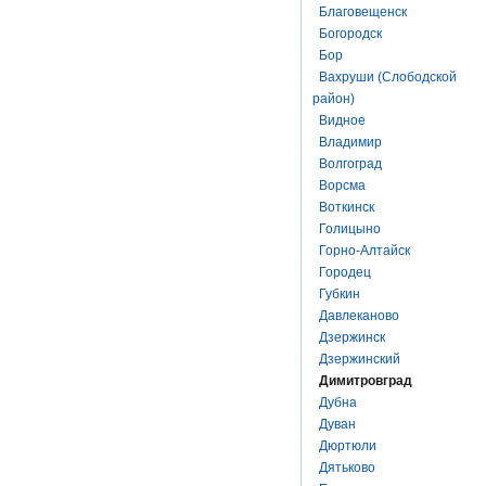
Благовещенск
Богородск
Бор
Вахруши (Слободской
район)
Видное
Владимир
Волгоград
Ворсма
Воткинск
Голицыно
Горно-Алтайск
Городец
Губкин
Давлеканово
Дзержинск
Дзержинский
Димитровград
Дубна
Дуван
Дюртюли
Дятьково