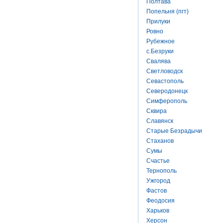
Полтава
Попельня (пгт)
Прилуки
Ровно
Рубежное
с.Безруки
Свалява
Светловодск
Севастополь
Северодонецк
Симферополь
Сквира
Славянск
Старые Безрадычи
Стаханов
Сумы
Счастье
Тернополь
Ужгород
Фастов
Феодосия
Харьков
Херсон