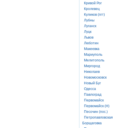
Кривой Рог
Кролевец
Куликов (пгт)
Лубны
Луганск
Луцк
Львов
Люботин
Макеевка
Мариуполь
Мелитополь
Миргород
Николаев
Новомосковск
Новый Буг
Одесса
Павлоград
Первомайск
Первомайск (Н)
Песочин (пос.)
Петропавловская
Борщаговка