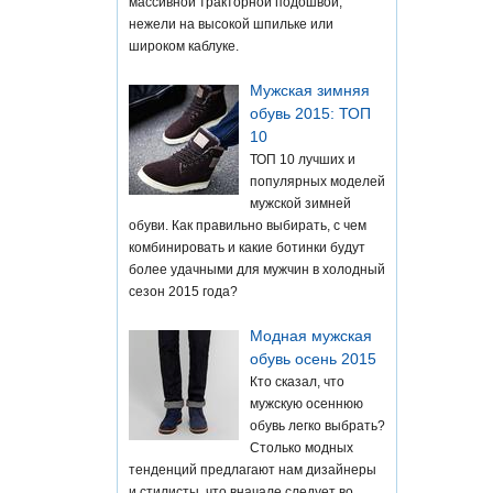
массивной тракторной подошвой,
нежели на высокой шпильке или
широком каблуке.
Мужская зимняя
обувь 2015: ТОП
10
ТОП 10 лучших и
популярных моделей
мужской зимней
обуви. Как правильно выбирать, с чем
комбинировать и какие ботинки будут
более удачными для мужчин в холодный
сезон 2015 года?
Модная мужская
обувь осень 2015
Кто сказал, что
мужскую осеннюю
обувь легко выбрать?
Столько модных
тенденций предлагают нам дизайнеры
и стилисты, что вначале следует во