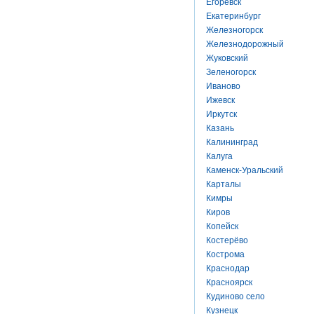
Егоревск
Екатеринбург
Железногорск
Железнодорожный
Жуковский
Зеленогорск
Иваново
Ижевск
Иркутск
Казань
Калининград
Калуга
Каменск-Уральский
Карталы
Кимры
Киров
Копейск
Костерёво
Кострома
Краснодар
Красноярск
Кудиново село
Кузнецк