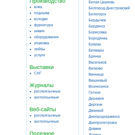
Производство
Белая Церковь
кожа
Белгород-Днестровский
подошва
Белогорск
колодки
Бердычев
фурнитура
Бердянск
химия
Борисовка
оборудование
Бородянка
упаковка
Боярка
лейбы
Бровары
услуги
Брянка
Васильков
Выставки
Вилково
СНГ
Винница
Вишневый
Журналы
Вознесенск
русскоязычные
Гатное
англоязычные
Деражня
Дергачи
Веб-сайты
Джанкой
русскоязычные
Днепродзержинск
англоязычные
Днепропетровск
Довжик
Полезное
Донецк