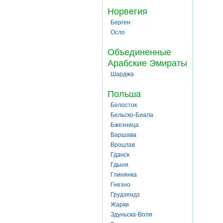
Норвегия
Берген
Осло
Объединенные
Арабские Эмираты
Шарджа
Польша
Белосток
Бельско-Биала
Бжезница
Варшава
Вроцлав
Гданск
Гдыня
Глинянка
Гнезно
Грудзендз
Жарки
Здуньска-Воля