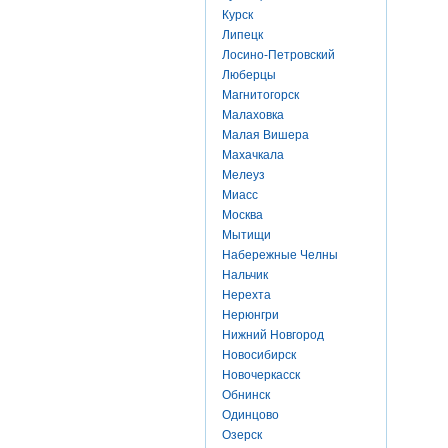
Курск
Липецк
Лосино-Петровский
Люберцы
Магнитогорск
Малаховка
Малая Вишера
Махачкала
Мелеуз
Миасс
Москва
Мытищи
Набережные Челны
Нальчик
Нерехта
Нерюнгри
Нижний Новгород
Новосибирск
Новочеркасск
Обнинск
Одинцово
Озерск