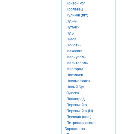
Кривой Рог
Кролевец
Куликов (пгт)
Лубны
Луганск
Луцк
Львов
Люботин
Макеевка
Мариуполь
Мелитополь
Миргород
Николаев
Новомосковск
Новый Буг
Одесса
Павлоград
Первомайск
Первомайск (Н)
Песочин (пос.)
Петропавловская
Борщаговка