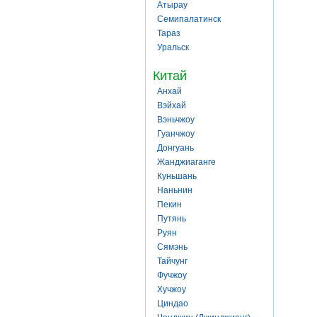
Атырау
Семипалатинск
Тараз
Уральск
Китай
Анхай
Вэйхай
Вэньчжоу
Гуанчжоу
Донгуань
Жанджиаганге
Куньшань
Наньнин
Пекин
Путянь
Руян
Сямэнь
Тайчунг
Фучжоу
Хучжоу
Циндао