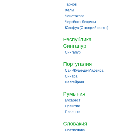
Тарнов
Хелм
Ченстохова
Червёнка-Лещины
Юзефув (Отвоцкий повят)
Республика
Сингапур
Сингапур
Португалия
Сан-Жуан-да-Мадейра
Синтра
Фелгейраш
Румыния
Бухарест
Орэштие
Плоешти
Словакия
Братислава