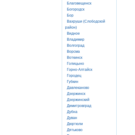
Благовещенск
Богородск
Бор
Вахруши (Слободской
район)
Видное
Владимир
Волгоград
Ворсма
Воткинск
Голицыно
Горно-Алтайск
Городец
Губкин
Давлеканово
Дзержинск
Дзержинский
Димитровград
Дубна
Дуван
Дюртюли
Дятьково