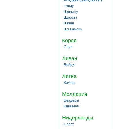
Чонджин (Джинджианг)
Чэнду
Шаньтоу
Шаосин
Шиши
Шэньчжень
Корея
Сеул
Ливан
Бейрут
Литва
Каунас
Молдавия
Бендеры
Кишинев
Нидерланды
Соест