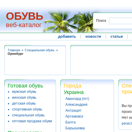
ОБУВЬ
Поиск
веб-каталог
добавить
|
новости
|
статьи
|
Главная
Специальная обувь
Оренбург
Готовая обувь
Города
Спе
про
Украина
мужская обувь
женская обувь
Авангард (пгт)
детская обувь
Александрия
Вы пр
спортивная обувь
Антрацит
произ
специальная обувь
Артемовск
Нет н
оптовая продажа обуви
Балта
регис
Барышевка