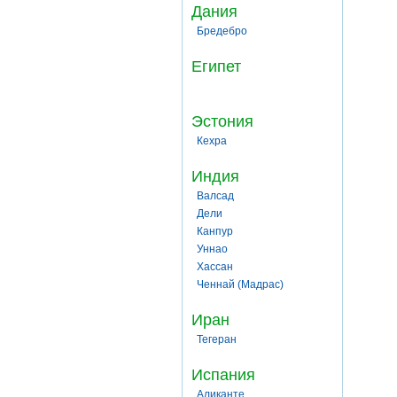
Дания
Бредебро
Египет
Эстония
Кехра
Индия
Валсад
Дели
Канпур
Уннао
Хассан
Ченнай (Мадрас)
Иран
Тегеран
Испания
Аликанте