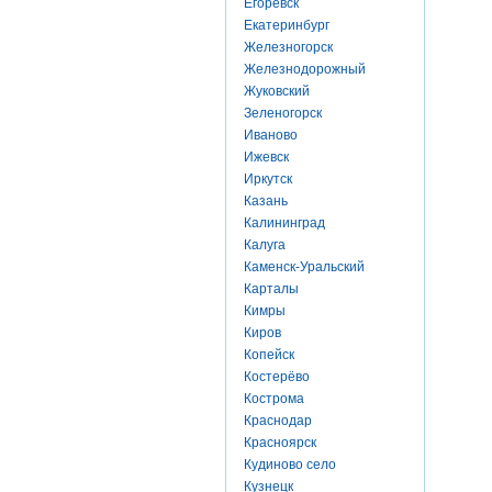
Егоревск
Екатеринбург
Железногорск
Железнодорожный
Жуковский
Зеленогорск
Иваново
Ижевск
Иркутск
Казань
Калининград
Калуга
Каменск-Уральский
Карталы
Кимры
Киров
Копейск
Костерёво
Кострома
Краснодар
Красноярск
Кудиново село
Кузнецк