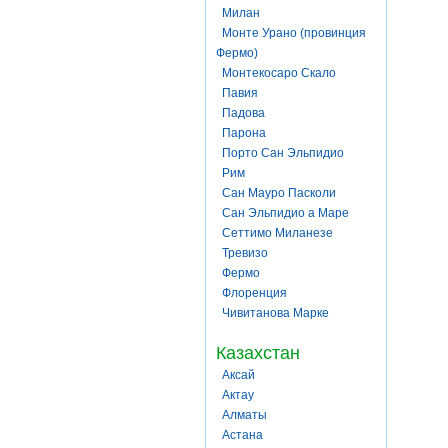
Милан
Монте Урано (провинция
Фермо)
Монтекосаро Скало
Павия
Падова
Парона
Порто Сан Эльпидио
Рим
Сан Мауро Пасколи
Сан Эльпидио а Маре
Сеттимо Миланезе
Тревизо
Фермо
Флоренция
Чивитанова Марке
Казахстан
Аксай
Актау
Алматы
Астана