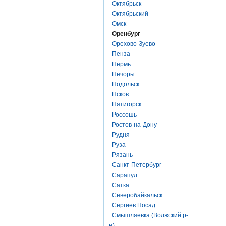
Октябрьск
Октябрьский
Омск
Оренбург
Орехово-Зуево
Пенза
Пермь
Печоры
Подольск
Псков
Пятигорск
Россошь
Ростов-на-Дону
Рудня
Руза
Рязань
Санкт-Петербург
Сарапул
Сатка
Северобайкальск
Сергиев Посад
Смышляевка (Волжский р-
н)