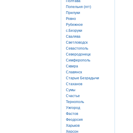
Полтава
Попельня (пгт)
Прилуки
Ровно
Рубежное
с.Безруки
Свалява
Светловодск
Севастополь
Северодонецк
Симферополь
Сквира
Славянск
Старые Безрадычи
Стаханов
Сумы
Счастье
Тернополь
Ужгород
Фастов
Феодосия
Харьков
Херсон