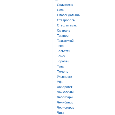
Соликамск
Сочи
Спасск Дальний
Ставрополь
Стерлитамак
Сызрань
Таганрог
Тахтамукай
Тверь
Тольятти
Томск
Торопец
Тула
Тюмень
Ульяновск
Уфа
Хабаровск
Чайковский
Чебоксары
Челябинск
Черногорск
Чита