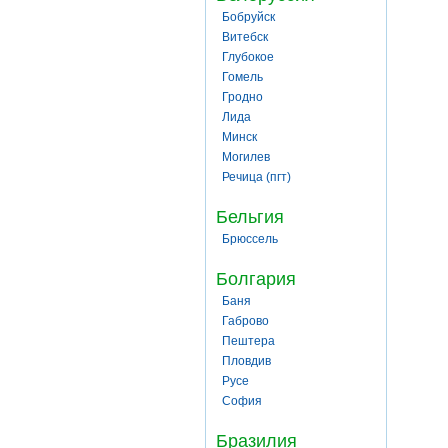
Бобруйск
Витебск
Глубокое
Гомель
Гродно
Лида
Минск
Могилев
Речица (пгт)
Бельгия
Брюссель
Болгария
Баня
Габрово
Пештера
Пловдив
Русе
София
Бразилия