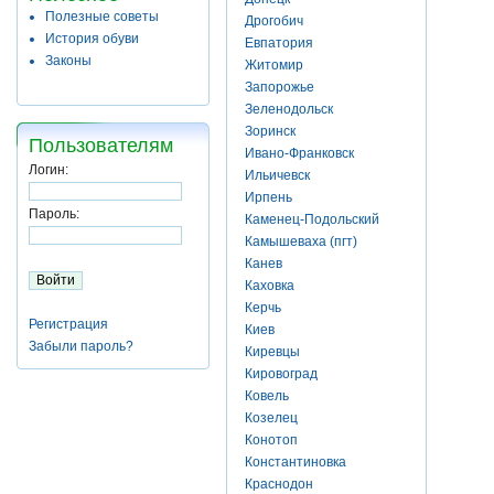
Полезные советы
Дрогобич
История обуви
Евпатория
Законы
Житомир
Запорожье
Зеленодольск
Зоринск
Пользователям
Ивано-Франковск
Логин:
Ильичевск
Ирпень
Пароль:
Каменец-Подольский
Камышеваха (пгт)
Канев
Каховка
Керчь
Регистрация
Киев
Забыли пароль?
Киревцы
Кировоград
Ковель
Козелец
Конотоп
Константиновка
Краснодон