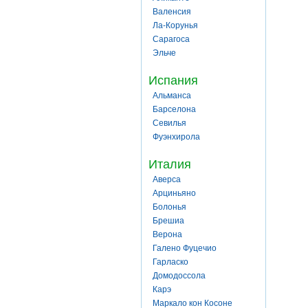
Валенсия
Ла-Корунья
Сарагоса
Эльче
Испания
Альманса
Барселона
Севилья
Фуэнхирола
Италия
Аверса
Арциньяно
Болонья
Брешиа
Верона
Галено Фуцечио
Гарласко
Домодоссола
Карэ
Маркало кон Косоне