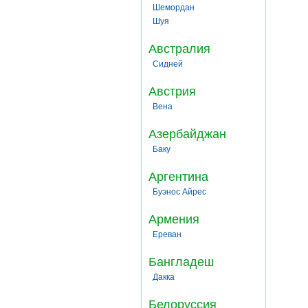
Шемордан
Шуя
Австралия
Сидней
Австрия
Вена
Азербайджан
Баку
Аргентина
Буэнос Айрес
Армения
Ереван
Бангладеш
Дакка
Белоруссия