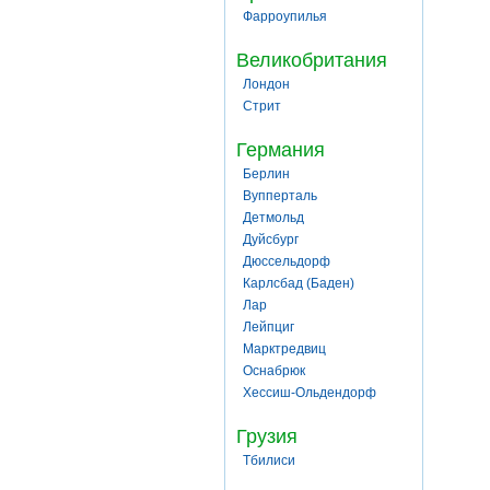
Фарроупилья
Великобритания
Лондон
Стрит
Германия
Берлин
Вупперталь
Детмольд
Дуйсбург
Дюссельдорф
Карлсбад (Баден)
Лар
Лейпциг
Марктредвиц
Оснабрюк
Хессиш-Ольдендорф
Грузия
Тбилиси