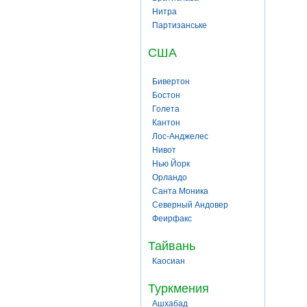
Нитра
Партизанське
США
Бивертон
Бостон
Голета
Кантон
Лос-Анджелес
Нивот
Нью Йорк
Орландо
Санта Моника
Северный Андовер
Феирфакс
Тайвань
Каосиан
Туркмения
Ашхабад