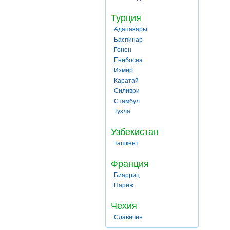
Турция
Адапазары
Баспинар
Гонен
Енибосна
Измир
Каратай
Силиври
Стамбул
Тузла
Узбекистан
Ташкент
Франция
Биарриц
Париж
Чехия
Славичин