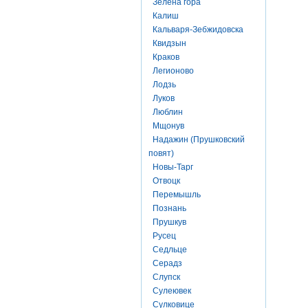
Зелена гора
Калиш
Кальваря-Зебжидовска
Квидзын
Краков
Легионово
Лодзь
Луков
Люблин
Мщонув
Надажин (Прушковский
повят)
Новы-Тарг
Отвоцк
Перемышль
Познань
Прушкув
Русец
Седльце
Серадз
Слупск
Сулеювек
Сулковице