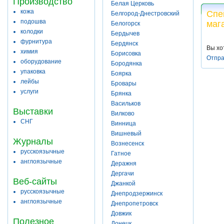
Производство
Белая Церковь
кожа
Спе
Белгород-Днестровский
подошва
маг
Белогорск
колодки
Бердычев
фурнитура
Бердянск
Вы хо
химия
Борисовка
Отпра
оборудование
Бородянка
упаковка
Боярка
лейбы
Бровары
услуги
Брянка
Васильков
Выставки
Вилково
СНГ
Винница
Вишневый
Журналы
Вознесенск
русскоязычные
Гатное
англоязычные
Деражня
Дергачи
Веб-сайты
Джанкой
русскоязычные
Днепродзержинск
англоязычные
Днепропетровск
Довжик
Полезное
Донецк