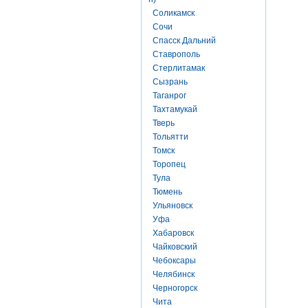
Соликамск
Сочи
Спасск Дальний
Ставрополь
Стерлитамак
Сызрань
Таганрог
Тахтамукай
Тверь
Тольятти
Томск
Торопец
Тула
Тюмень
Ульяновск
Уфа
Хабаровск
Чайковский
Чебоксары
Челябинск
Черногорск
Чита