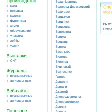
Производство
Белая Церковь
кожа
Спе
Белгород-Днестровский
подошва
маг
Белогорск
колодки
Бердычев
фурнитура
Бердянск
Вы хо
химия
Борисовка
Отпра
оборудование
Бородянка
упаковка
Боярка
лейбы
Бровары
услуги
Брянка
Васильков
Выставки
Вилково
СНГ
Винница
Вишневый
Журналы
Вознесенск
русскоязычные
Гатное
англоязычные
Деражня
Дергачи
Веб-сайты
Джанкой
русскоязычные
Днепродзержинск
англоязычные
Днепропетровск
Довжик
Полезное
Донецк