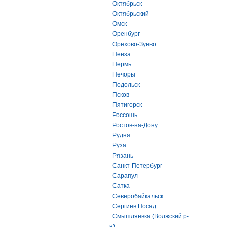
Октябрьск
Октябрьский
Омск
Оренбург
Орехово-Зуево
Пенза
Пермь
Печоры
Подольск
Псков
Пятигорск
Россошь
Ростов-на-Дону
Рудня
Руза
Рязань
Санкт-Петербург
Сарапул
Сатка
Северобайкальск
Сергиев Посад
Смышляевка (Волжский р-
н)