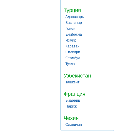
Турция
Адапазары
Баспинар
Гонен
Енибосна
Измир
Каратай
Силиври
Стамбул
Тузла
Узбекистан
Ташкент
Франция
Биарриц
Париж
Чехия
Славичин