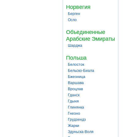
Норвегия
Берген
Осло
Объединенные
Арабские Эмираты
Шарджа
Польша
Белосток
Бельско-Биала
Бжезница
Варшава
Вроцлав
Гданск
Гдыня
Глинянка
Гнезно
Грудзендз
Жарки
Здуньска-Воля