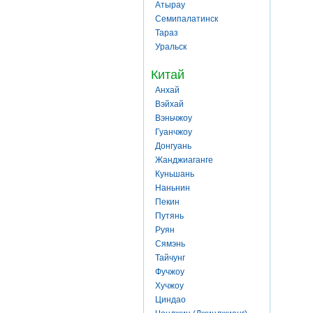
Атырау
Семипалатинск
Тараз
Уральск
Китай
Анхай
Вэйхай
Вэньчжоу
Гуанчжоу
Донгуань
Жанджиаганге
Куньшань
Наньнин
Пекин
Путянь
Руян
Сямэнь
Тайчунг
Фучжоу
Хучжоу
Циндао