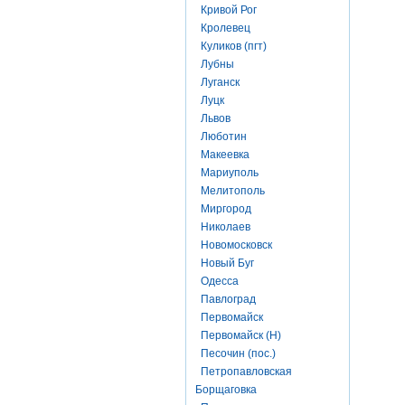
Кривой Рог
Кролевец
Куликов (пгт)
Лубны
Луганск
Луцк
Львов
Люботин
Макеевка
Мариуполь
Мелитополь
Миргород
Николаев
Новомосковск
Новый Буг
Одесса
Павлоград
Первомайск
Первомайск (Н)
Песочин (пос.)
Петропавловская
Борщаговка