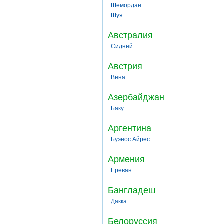
Шемордан
Шуя
Австралия
Сидней
Австрия
Вена
Азербайджан
Баку
Аргентина
Буэнос Айрес
Армения
Ереван
Бангладеш
Дакка
Белоруссия