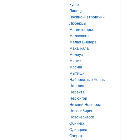
Курск
Липецк
Лосино-Петровский
Люберцы
Магнитогорск
Малаховка
Малая Вишера
Махачкала
Мелеуз
Миасс
Москва
Мытищи
Набережные Челны
Нальчик
Нерехта
Нерюнгри
Нижний Новгород
Новосибирск
Новочеркасск
Обнинск
Одинцово
Озерск