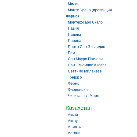
Милан
Монте Урано (провинция
Фермо)
Монтекосаро Скало
Павия
Падова
Парона
Порто Сан Эльпидио
Рим
Сан Мауро Пасколи
Сан Эльпидио а Маре
Сеттимо Миланезе
Тревизо
Фермо
Флоренция
Чивитанова Марке
Казахстан
Аксай
Актау
Алматы
Астана