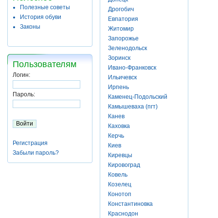
Полезные советы
Дрогобич
История обуви
Евпатория
Законы
Житомир
Запорожье
Зеленодольск
Зоринск
Пользователям
Ивано-Франковск
Логин:
Ильичевск
Ирпень
Пароль:
Каменец-Подольский
Камышеваха (пгт)
Канев
Каховка
Керчь
Регистрация
Киев
Забыли пароль?
Киревцы
Кировоград
Ковель
Козелец
Конотоп
Константиновка
Краснодон