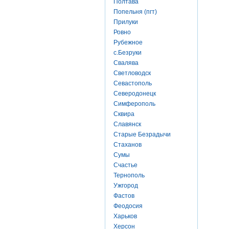
Полтава
Попельня (пгт)
Прилуки
Ровно
Рубежное
с.Безруки
Свалява
Светловодск
Севастополь
Северодонецк
Симферополь
Сквира
Славянск
Старые Безрадычи
Стаханов
Сумы
Счастье
Тернополь
Ужгород
Фастов
Феодосия
Харьков
Херсон