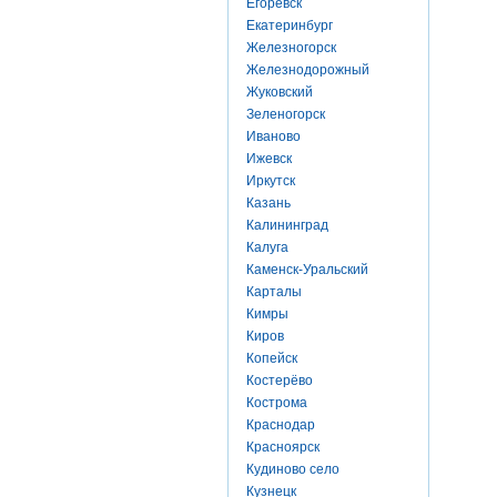
Егоревск
Екатеринбург
Железногорск
Железнодорожный
Жуковский
Зеленогорск
Иваново
Ижевск
Иркутск
Казань
Калининград
Калуга
Каменск-Уральский
Карталы
Кимры
Киров
Копейск
Костерёво
Кострома
Краснодар
Красноярск
Кудиново село
Кузнецк