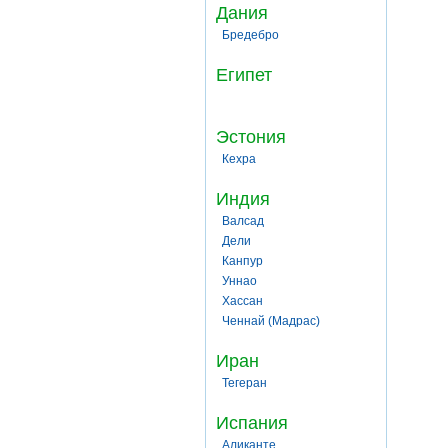
Дания
Бредебро
Египет
Эстония
Кехра
Индия
Валсад
Дели
Канпур
Уннао
Хассан
Ченнай (Мадрас)
Иран
Тегеран
Испания
Аликанте