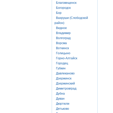
Благовещенск
Богородск
Бор
Вахруши (Слободской
район)
Видное
Владимир
Волгоград
Ворсма
Воткинск
Голицыно
Горно-Алтайск
Городец
Губкин
Давлеканово
Дзержинск
Дзержинский
Димитровград
Дубна
Дуван
Дюртюли
Дятьково