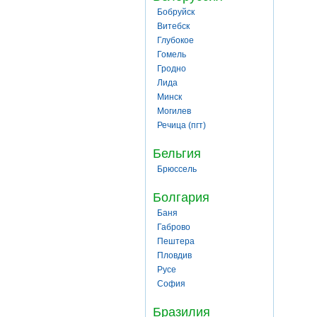
Бобруйск
Витебск
Глубокое
Гомель
Гродно
Лида
Минск
Могилев
Речица (пгт)
Бельгия
Брюссель
Болгария
Баня
Габрово
Пештера
Пловдив
Русе
София
Бразилия