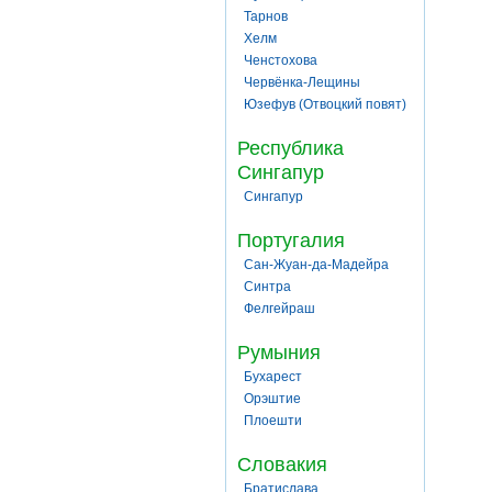
Тарнов
Хелм
Ченстохова
Червёнка-Лещины
Юзефув (Отвоцкий повят)
Республика
Сингапур
Сингапур
Португалия
Сан-Жуан-да-Мадейра
Синтра
Фелгейраш
Румыния
Бухарест
Орэштие
Плоешти
Словакия
Братислава