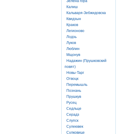
Зелена гора
Калиш
Кальваря-Зебжидовска
Квидзын
Краков
Легионово
Лодзь
Луков
Люблин
Мщонув
Надажин (Прушковский
повят)
Новы-Тарг
Отвоцк
Перемышль
Познань
Прушкув
Русец
Седльце
Серадз
Слупск
Сулеювек
Сулковице