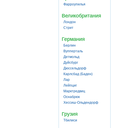
Фарроупилья
Великобритания
Лондон
Стрит
Германия
Берлин
Вупперталь
Детмольд
Дуйсбург
Дюссельдорф
Карлсбад (Баден)
Лар
Лейпциг
Марктредвиц
Оснабрюк
Хессиш-Ольдендорф
Грузия
Тбилиси