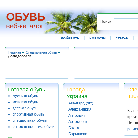
ОБУВЬ
Поиск
веб-каталог
добавить
|
новости
|
статьи
|
Главная
Специальная обувь
Домодоссола
Готовая обувь
Города
Спе
про
Украина
мужская обувь
женская обувь
Авангард (пгт)
детская обувь
Александрия
Вы пр
спортивная обувь
Антрацит
произ
специальная обувь
Артемовск
Нет н
оптовая продажа обуви
Балта
регис
Барышевка