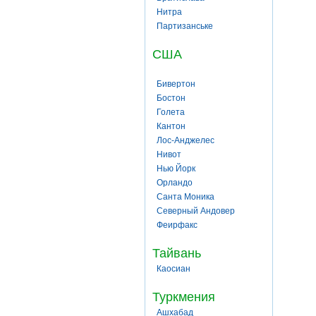
Нитра
Партизанське
США
Бивертон
Бостон
Голета
Кантон
Лос-Анджелес
Нивот
Нью Йорк
Орландо
Санта Моника
Северный Андовер
Феирфакс
Тайвань
Каосиан
Туркмения
Ашхабад