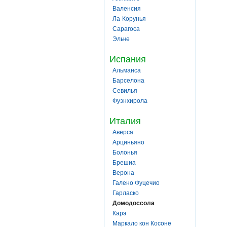
Валенсия
Ла-Корунья
Сарагоса
Эльче
Испания
Альманса
Барселона
Севилья
Фуэнхирола
Италия
Аверса
Арциньяно
Болонья
Брешиа
Верона
Галено Фуцечио
Гарласко
Домодоссола
Карэ
Маркало кон Косоне