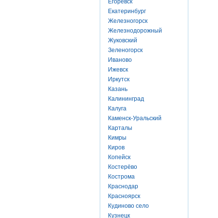
Егоревск
Екатеринбург
Железногорск
Железнодорожный
Жуковский
Зеленогорск
Иваново
Ижевск
Иркутск
Казань
Калининград
Калуга
Каменск-Уральский
Карталы
Кимры
Киров
Копейск
Костерёво
Кострома
Краснодар
Красноярск
Кудиново село
Кузнецк