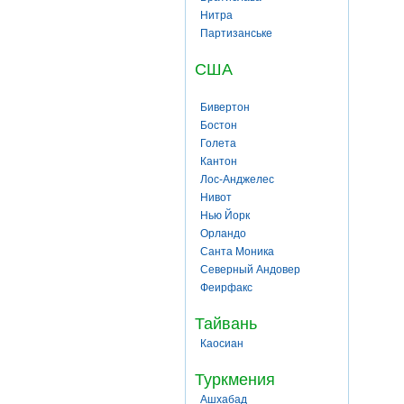
Нитра
Партизанське
США
Бивертон
Бостон
Голета
Кантон
Лос-Анджелес
Нивот
Нью Йорк
Орландо
Санта Моника
Северный Андовер
Феирфакс
Тайвань
Каосиан
Туркмения
Ашхабад