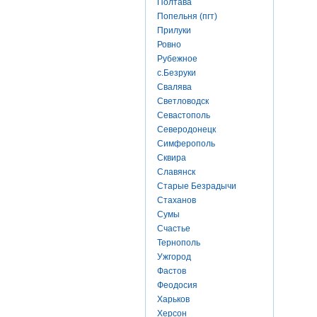
Полтава
Попельня (пгт)
Прилуки
Ровно
Рубежное
с.Безруки
Свалява
Светловодск
Севастополь
Северодонецк
Симферополь
Сквира
Славянск
Старые Безрадычи
Стаханов
Сумы
Счастье
Тернополь
Ужгород
Фастов
Феодосия
Харьков
Херсон