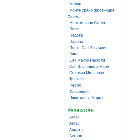
Милан
Монте Урано (провинция
Фермо)
Монтекосаро Скало
Павия
Падова
Парона
Порто Сан Эльпидио
Рим
Сан Мауро Пасколи
Сан Эльпидио а Маре
Сеттимо Миланезе
Тревизо
Фермо
Флоренция
Чивитанова Марке
Казахстан
Аксай
Актау
Алматы
Астана