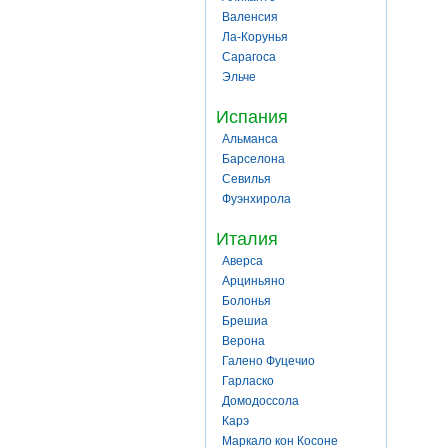
Валенсия
Ла-Корунья
Сарагоса
Эльче
Испания
Альманса
Барселона
Севилья
Фуэнхирола
Италия
Аверса
Арциньяно
Болонья
Брешиа
Верона
Галено Фуцечио
Гарласко
Домодоссола
Карэ
Маркало кон Косоне