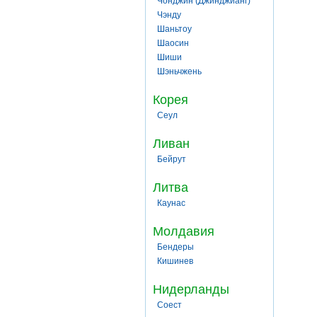
Чонджин (Джинджианг)
Чэнду
Шаньтоу
Шаосин
Шиши
Шэньчжень
Корея
Сеул
Ливан
Бейрут
Литва
Каунас
Молдавия
Бендеры
Кишинев
Нидерланды
Соест