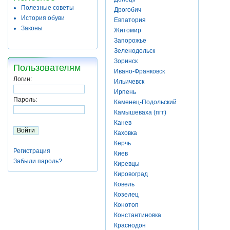
Полезные советы
Дрогобич
История обуви
Евпатория
Законы
Житомир
Запорожье
Зеленодольск
Зоринск
Пользователям
Ивано-Франковск
Логин:
Ильичевск
Ирпень
Пароль:
Каменец-Подольский
Камышеваха (пгт)
Канев
Каховка
Керчь
Регистрация
Киев
Забыли пароль?
Киревцы
Кировоград
Ковель
Козелец
Конотоп
Константиновка
Краснодон