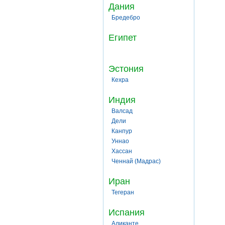
Дания
Бредебро
Египет
Эстония
Кехра
Индия
Валсад
Дели
Канпур
Уннао
Хассан
Ченнай (Мадрас)
Иран
Тегеран
Испания
Аликанте