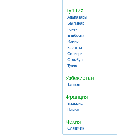
Турция
Адапазары
Баспинар
Гонен
Енибосна
Измир
Каратай
Силиври
Стамбул
Тузла
Узбекистан
Ташкент
Франция
Биарриц
Париж
Чехия
Славичин