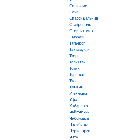
Соликамск
Сочи
Спасск Дальний
Ставрополь
Стерлитамак
Сызрань
Таганрог
Тахтамукай
Тверь
Тольятти
Томск
Торопец
Тула
Тюмень
Ульяновск
Уфа
Хабаровск
Чайковский
Чебоксары
Челябинск
Черногорск
Чита