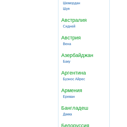
Шемордан
Шуя
Австралия
Сидней
Австрия
Вена
Азербайджан
Баку
Аргентина
Буэнос Айрес
Армения
Ереван
Бангладеш
Дакка
Белоруссия