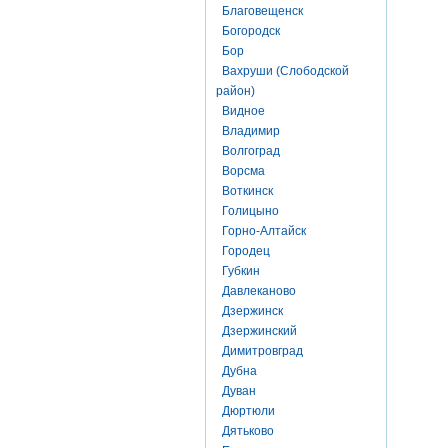
Благовещенск
Богородск
Бор
Вахруши (Слободской
район)
Видное
Владимир
Волгоград
Ворсма
Воткинск
Голицыно
Горно-Алтайск
Городец
Губкин
Давлеканово
Дзержинск
Дзержинский
Димитровград
Дубна
Дуван
Дюртюли
Дятьково