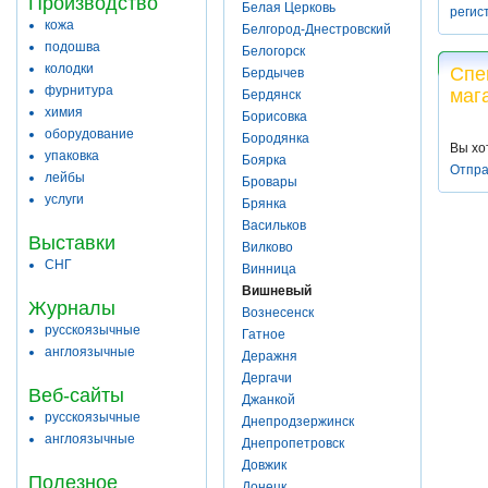
Производство
Белая Церковь
регис
кожа
Белгород-Днестровский
подошва
Белогорск
колодки
Спе
Бердычев
фурнитура
маг
Бердянск
химия
Борисовка
оборудование
Бородянка
Вы хо
упаковка
Боярка
Отпра
лейбы
Бровары
услуги
Брянка
Васильков
Выставки
Вилково
СНГ
Винница
Вишневый
Журналы
Вознесенск
русскоязычные
Гатное
англоязычные
Деражня
Дергачи
Веб-сайты
Джанкой
русскоязычные
Днепродзержинск
англоязычные
Днепропетровск
Довжик
Полезное
Донецк