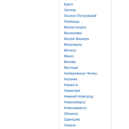
Курск
Липецк
Лосино-Петровский
Люберцы
Магнитогорск
Малаховка
Малая Вишера
Махачкала
Мелеуз
Миасс
Москва
Мытищи
Набережные Челны
Нальчик
Нерехта
Нерюнгри
Нижний Новгород
Новосибирск
Новочеркасск
Обнинск
Одинцово
Озерск