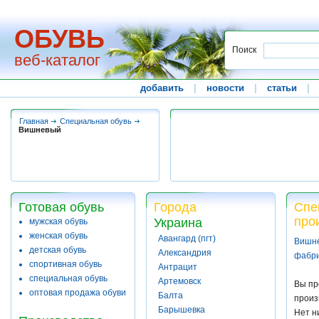
ОБУВЬ
Поиск
веб-каталог
добавить
|
новости
|
статьи
|
Главная
Специальная обувь
Вишневый
Готовая обувь
Города
Спе
про
Украина
мужская обувь
женская обувь
Авангард (пгт)
Вишне
детская обувь
Александрия
фабр
спортивная обувь
Антрацит
специальная обувь
Артемовск
Вы пр
оптовая продажа обуви
Балта
произ
Барышевка
Нет н