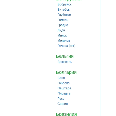
Бобруйск
Витебск
Глубокое
Гомель
Гродно
Лида
Минск
Могилев
Речица (пгт)
Бельгия
Брюссель
Болгария
Баня
Габрово
Пештера
Пловдив
Русе
София
Бразилия