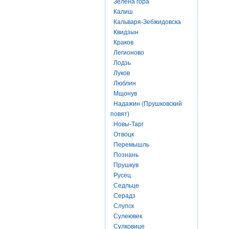
Зелена гора
Калиш
Кальваря-Зебжидовска
Квидзын
Краков
Легионово
Лодзь
Луков
Люблин
Мщонув
Надажин (Прушковский
повят)
Новы-Тарг
Отвоцк
Перемышль
Познань
Прушкув
Русец
Седльце
Серадз
Слупск
Сулеювек
Сулковице