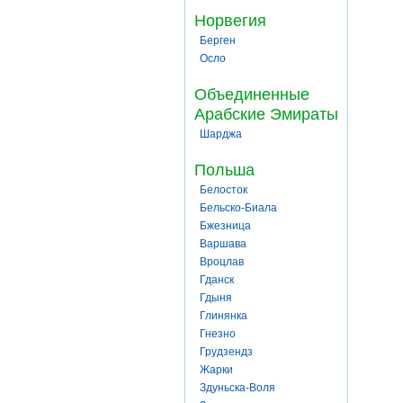
Норвегия
Берген
Осло
Объединенные
Арабские Эмираты
Шарджа
Польша
Белосток
Бельско-Биала
Бжезница
Варшава
Вроцлав
Гданск
Гдыня
Глинянка
Гнезно
Грудзендз
Жарки
Здуньска-Воля