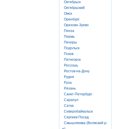
Октябрьск
Октябрьский
Омск
Оренбург
Орехово-Зуево
Пенза
Пермь
Печоры
Подольск
Псков
Пятигорск
Россошь
Ростов-на-Дону
Рудня
Руза
Рязань
Санкт-Петербург
Сарапул
Сатка
Северобайкальск
Сергиев Посад
Смышляевка (Волжский р-
н)