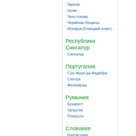
Тарнов
Хелм
Ченстохова
Червёнка-Лещины
Юзефув (Отвоцкий повят)
Республика
Сингапур
Сингапур
Португалия
Сан-Жуан-да-Мадейра
Синтра
Фелгейраш
Румыния
Бухарест
Орэштие
Плоешти
Словакия
Братислава