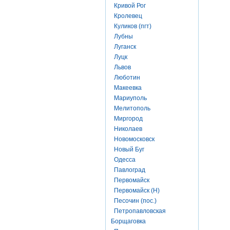
Кривой Рог
Кролевец
Куликов (пгт)
Лубны
Луганск
Луцк
Львов
Люботин
Макеевка
Мариуполь
Мелитополь
Миргород
Николаев
Новомосковск
Новый Буг
Одесса
Павлоград
Первомайск
Первомайск (Н)
Песочин (пос.)
Петропавловская
Борщаговка