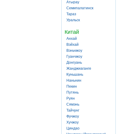
Атырау
Семипалатинск
Тараз
Уральск
Китай
Анхай
Вэйхай
Вэньчжоу
Гуанчжоу
Донгуань
Жанджиаганге
Куньшань
Наньнин
Пекин
Путянь
Руян
Сямэнь
Тайчунг
Фучжоу
Хучжоу
Циндао