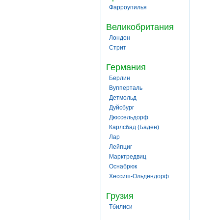
Фарроупилья
Великобритания
Лондон
Стрит
Германия
Берлин
Вупперталь
Детмольд
Дуйсбург
Дюссельдорф
Карлсбад (Баден)
Лар
Лейпциг
Марктредвиц
Оснабрюк
Хессиш-Ольдендорф
Грузия
Тбилиси