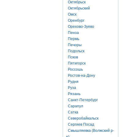
Октябрьск
Октябрьский
Омск
Оренбург
Орехово-Зуево
Пенза
Пермь
Печоры
Подольск
Псков
Пятигорск
Россошь
Ростов-на-Дону
Рудня
Руза
Рязань
Санкт-Петербург
Сарапул
Сатка
Северобайкальск
Сергиев Посад
Смышляевка (Волжский р-
н)