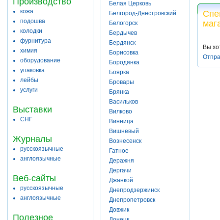
Производство
Белая Церковь
кожа
Спе
Белгород-Днестровский
подошва
маг
Белогорск
колодки
Бердычев
фурнитура
Бердянск
Вы хо
химия
Борисовка
Отпра
оборудование
Бородянка
упаковка
Боярка
лейбы
Бровары
услуги
Брянка
Васильков
Выставки
Вилково
СНГ
Винница
Вишневый
Журналы
Вознесенск
русскоязычные
Гатное
англоязычные
Деражня
Дергачи
Веб-сайты
Джанкой
русскоязычные
Днепродзержинск
англоязычные
Днепропетровск
Довжик
Полезное
Донецк