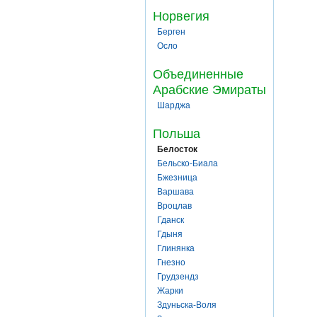
Норвегия
Берген
Осло
Объединенные
Арабские Эмираты
Шарджа
Польша
Белосток
Бельско-Биала
Бжезница
Варшава
Вроцлав
Гданск
Гдыня
Глинянка
Гнезно
Грудзендз
Жарки
Здуньска-Воля