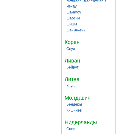
Чонджин (Джинджианг)
Чэнду
Шаньтоу
Шаосин
Шиши
Шэньчжень
Корея
Сеул
Ливан
Бейрут
Литва
Каунас
Молдавия
Бендеры
Кишинев
Нидерланды
Соест