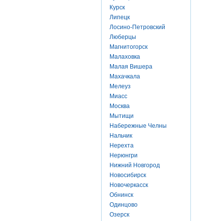
Курск
Липецк
Лосино-Петровский
Люберцы
Магнитогорск
Малаховка
Малая Вишера
Махачкала
Мелеуз
Миасс
Москва
Мытищи
Набережные Челны
Нальчик
Нерехта
Нерюнгри
Нижний Новгород
Новосибирск
Новочеркасск
Обнинск
Одинцово
Озерск