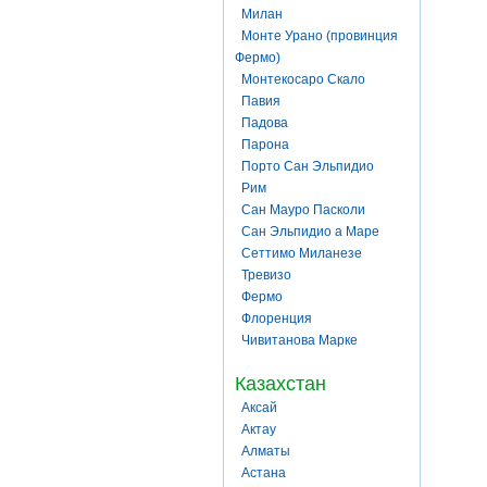
Милан
Монте Урано (провинция
Фермо)
Монтекосаро Скало
Павия
Падова
Парона
Порто Сан Эльпидио
Рим
Сан Мауро Пасколи
Сан Эльпидио а Маре
Сеттимо Миланезе
Тревизо
Фермо
Флоренция
Чивитанова Марке
Казахстан
Аксай
Актау
Алматы
Астана