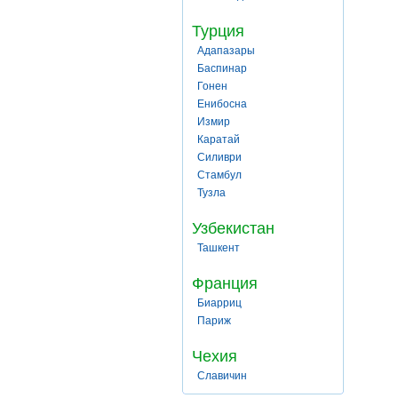
Турция
Адапазары
Баспинар
Гонен
Енибосна
Измир
Каратай
Силиври
Стамбул
Тузла
Узбекистан
Ташкент
Франция
Биарриц
Париж
Чехия
Славичин