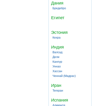
Дания
Бредебро
Египет
Эстония
Кехра
Индия
Валсад
Дели
Канпур
Уннао
Хассан
Ченнай (Мадрас)
Иран
Тегеран
Испания
Аликанте