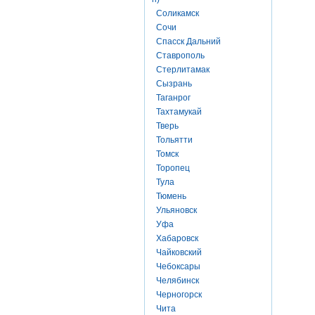
Соликамск
Сочи
Спасск Дальний
Ставрополь
Стерлитамак
Сызрань
Таганрог
Тахтамукай
Тверь
Тольятти
Томск
Торопец
Тула
Тюмень
Ульяновск
Уфа
Хабаровск
Чайковский
Чебоксары
Челябинск
Черногорск
Чита