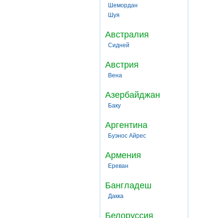
Шемордан
Шуя
Австралия
Сидней
Австрия
Вена
Азербайджан
Баку
Аргентина
Буэнос Айрес
Армения
Ереван
Бангладеш
Дакка
Белоруссия