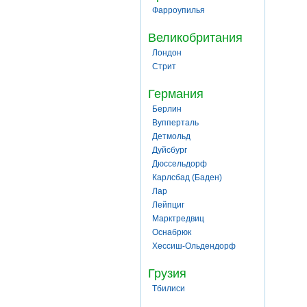
Фарроупилья
Великобритания
Лондон
Стрит
Германия
Берлин
Вупперталь
Детмольд
Дуйсбург
Дюссельдорф
Карлсбад (Баден)
Лар
Лейпциг
Марктредвиц
Оснабрюк
Хессиш-Ольдендорф
Грузия
Тбилиси