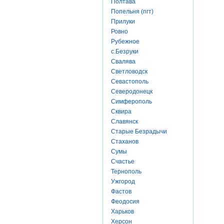
Полтава
Попельня (пгт)
Прилуки
Ровно
Рубежное
с.Безруки
Свалява
Светловодск
Севастополь
Северодонецк
Симферополь
Сквира
Славянск
Старые Безрадычи
Стаханов
Сумы
Счастье
Тернополь
Ужгород
Фастов
Феодосия
Харьков
Херсон