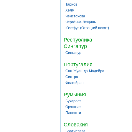
Тарнов
Хелм
Ченстохова
Червёнка-Лещины
Юзефув (Отвоцкий повят)
Республика
Сингапур
Сингапур
Португалия
Сан-Жуан-да-Мадейра
Синтра
Фелгейраш
Румыния
Бухарест
Орэштие
Плоешти
Словакия
Братислава