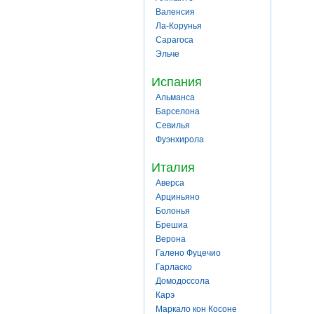
Валенсия
Ла-Корунья
Сарагоса
Эльче
Испания
Альманса
Барселона
Севилья
Фуэнхирола
Италия
Аверса
Арциньяно
Болонья
Брешиа
Верона
Галено Фуцечио
Гарласко
Домодоссола
Карэ
Маркало кон Косоне