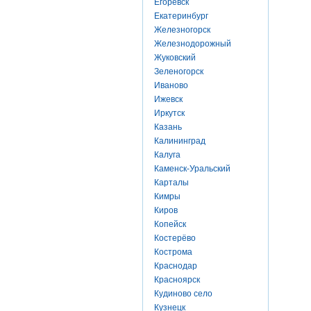
Егоревск
Екатеринбург
Железногорск
Железнодорожный
Жуковский
Зеленогорск
Иваново
Ижевск
Иркутск
Казань
Калининград
Калуга
Каменск-Уральский
Карталы
Кимры
Киров
Копейск
Костерёво
Кострома
Краснодар
Красноярск
Кудиново село
Кузнецк