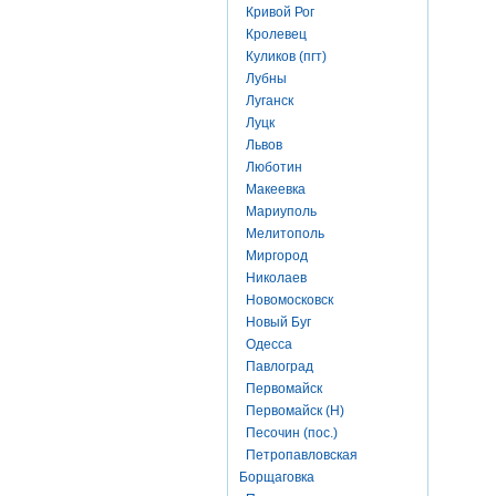
Кривой Рог
Кролевец
Куликов (пгт)
Лубны
Луганск
Луцк
Львов
Люботин
Макеевка
Мариуполь
Мелитополь
Миргород
Николаев
Новомосковск
Новый Буг
Одесса
Павлоград
Первомайск
Первомайск (Н)
Песочин (пос.)
Петропавловская
Борщаговка