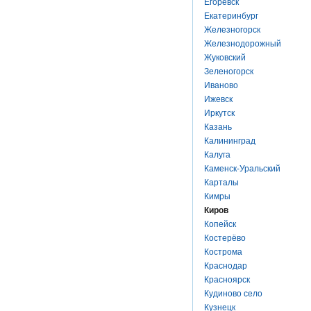
Егоревск
Екатеринбург
Железногорск
Железнодорожный
Жуковский
Зеленогорск
Иваново
Ижевск
Иркутск
Казань
Калининград
Калуга
Каменск-Уральский
Карталы
Кимры
Киров
Копейск
Костерёво
Кострома
Краснодар
Красноярск
Кудиново село
Кузнецк