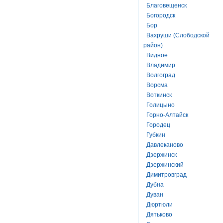
Благовещенск
Богородск
Бор
Вахруши (Слободской
район)
Видное
Владимир
Волгоград
Ворсма
Воткинск
Голицыно
Горно-Алтайск
Городец
Губкин
Давлеканово
Дзержинск
Дзержинский
Димитровград
Дубна
Дуван
Дюртюли
Дятьково