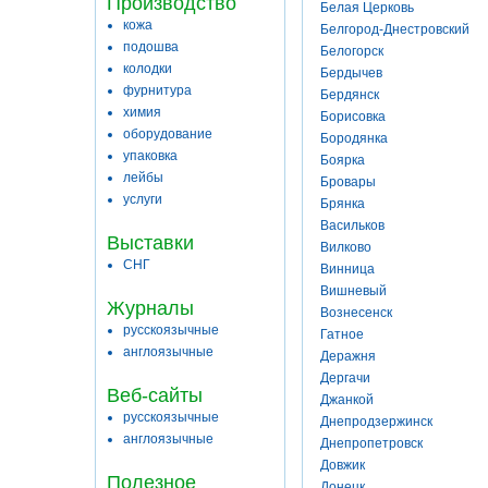
Производство
Белая Церковь
кожа
Белгород-Днестровский
подошва
Белогорск
колодки
Бердычев
фурнитура
Бердянск
химия
Борисовка
оборудование
Бородянка
упаковка
Боярка
лейбы
Бровары
услуги
Брянка
Васильков
Выставки
Вилково
СНГ
Винница
Вишневый
Журналы
Вознесенск
русскоязычные
Гатное
англоязычные
Деражня
Дергачи
Веб-сайты
Джанкой
русскоязычные
Днепродзержинск
англоязычные
Днепропетровск
Довжик
Полезное
Донецк