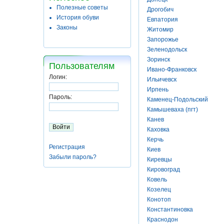
Полезные советы
Дрогобич
История обуви
Евпатория
Законы
Житомир
Запорожье
Зеленодольск
Зоринск
Пользователям
Ивано-Франковск
Логин:
Ильичевск
Ирпень
Пароль:
Каменец-Подольский
Камышеваха (пгт)
Канев
Каховка
Керчь
Регистрация
Киев
Забыли пароль?
Киревцы
Кировоград
Ковель
Козелец
Конотоп
Константиновка
Краснодон