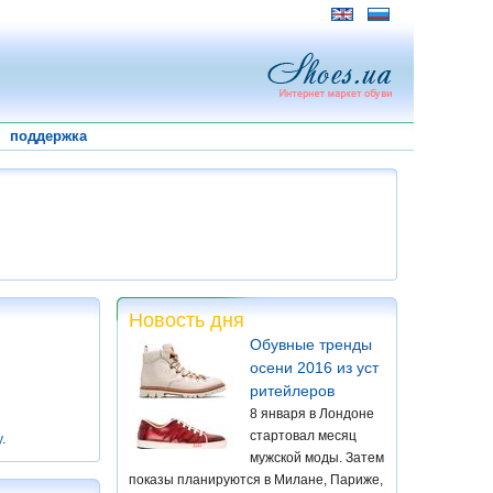
поддержка
Новость дня
Обувные тренды
осени 2016 из уст
ритейлеров
8 января в Лондоне
стартовал месяц
у
.
мужской моды. Затем
показы планируются в Милане, Париже,