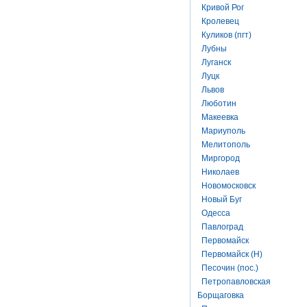
Кривой Рог
Кролевец
Куликов (пгт)
Лубны
Луганск
Луцк
Львов
Люботин
Макеевка
Мариуполь
Мелитополь
Миргород
Николаев
Новомосковск
Новый Буг
Одесса
Павлоград
Первомайск
Первомайск (Н)
Песочин (пос.)
Петропавловская
Борщаговка