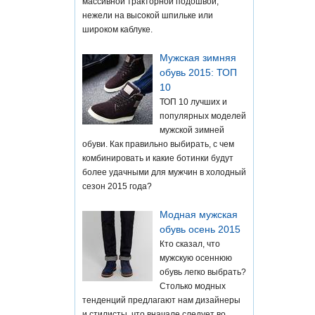
массивной тракторной подошвой,
нежели на высокой шпильке или
широком каблуке.
Мужская зимняя
обувь 2015: ТОП
10
ТОП 10 лучших и
популярных моделей
мужской зимней
обуви. Как правильно выбирать, с чем
комбинировать и какие ботинки будут
более удачными для мужчин в холодный
сезон 2015 года?
Модная мужская
обувь осень 2015
Кто сказал, что
мужскую осеннюю
обувь легко выбрать?
Столько модных
тенденций предлагают нам дизайнеры
и стилисты, что вначале следует во