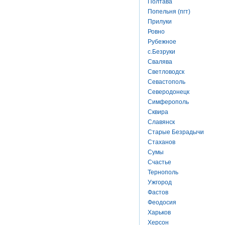
Полтава
Попельня (пгт)
Прилуки
Ровно
Рубежное
с.Безруки
Свалява
Светловодск
Севастополь
Северодонецк
Симферополь
Сквира
Славянск
Старые Безрадычи
Стаханов
Сумы
Счастье
Тернополь
Ужгород
Фастов
Феодосия
Харьков
Херсон