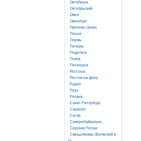
Октябрьск
Октябрьский
Омск
Оренбург
Орехово-Зуево
Пенза
Пермь
Печоры
Подольск
Псков
Пятигорск
Россошь
Ростов-на-Дону
Рудня
Руза
Рязань
Санкт-Петербург
Сарапул
Сатка
Северобайкальск
Сергиев Посад
Смышляевка (Волжский р-
н)