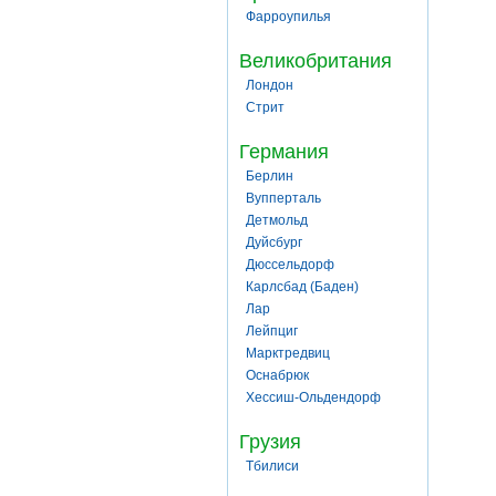
Фарроупилья
Великобритания
Лондон
Стрит
Германия
Берлин
Вупперталь
Детмольд
Дуйсбург
Дюссельдорф
Карлсбад (Баден)
Лар
Лейпциг
Марктредвиц
Оснабрюк
Хессиш-Ольдендорф
Грузия
Тбилиси