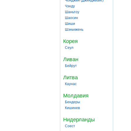
Чонджин (Джинджианг)
Чэнду
Шаньтоу
Шаосин
Шиши
Шэньчжень
Корея
Сеул
Ливан
Бейрут
Литва
Каунас
Молдавия
Бендеры
Кишинев
Нидерланды
Соест