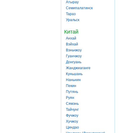
Атырау
Семипалатинск
Тараз
Уральск
Китай
Анхай
Вэйхай
Вэньчжоу
Гуанчжоу
Донгуань
Жанджиаганге
Куньшань
Наньнин
Пекин
Путянь
Руян
Сямэнь
Тайчунг
Фучжоу
Хучжоу
Циндао