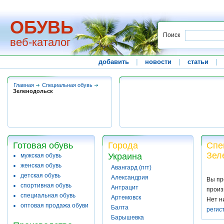
ОБУВЬ
Поиск
веб-каталог
добавить
|
новости
|
статьи
|
Главная
Специальная обувь
Зеленодольск
Готовая обувь
Города
Спе
Зел
Украина
мужская обувь
женская обувь
Авангард (пгт)
детская обувь
Александрия
Вы пр
спортивная обувь
Антрацит
произ
специальная обувь
Артемовск
Нет н
оптовая продажа обуви
Балта
регис
Барышевка