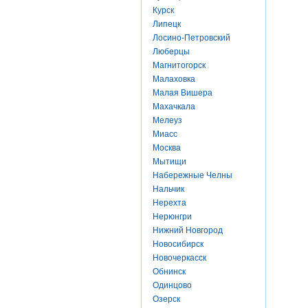
Курск
Липецк
Лосино-Петровский
Люберцы
Магнитогорск
Малаховка
Малая Вишера
Махачкала
Мелеуз
Миасс
Москва
Мытищи
Набережные Челны
Нальчик
Нерехта
Нерюнгри
Нижний Новгород
Новосибирск
Новочеркасск
Обнинск
Одинцово
Озерск