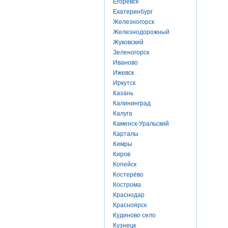
Егоревск
Екатеринбург
Железногорск
Железнодорожный
Жуковский
Зеленогорск
Иваново
Ижевск
Иркутск
Казань
Калининград
Калуга
Каменск-Уральский
Карталы
Кимры
Киров
Копейск
Костерёво
Кострома
Краснодар
Красноярск
Кудиново село
Кузнецк