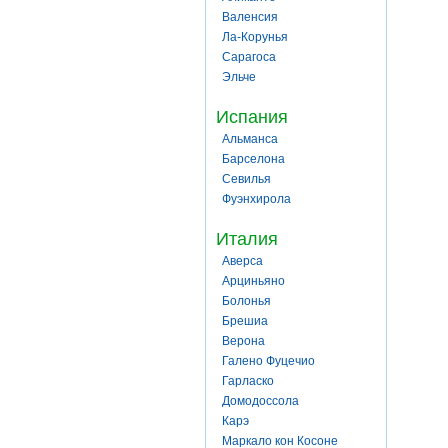
Валенсия
Ла-Корунья
Сарагоса
Эльче
Испания
Альманса
Барселона
Севилья
Фуэнхирола
Италия
Аверса
Арциньяно
Болонья
Брешиа
Верона
Галено Фуцечио
Гарласко
Домодоссола
Карэ
Маркало кон Косоне