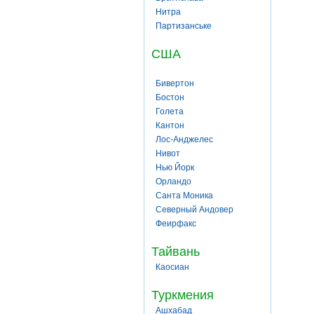
Нитра
Партизанське
США
Бивертон
Бостон
Голета
Кантон
Лос-Анджелес
Нивот
Нью Йорк
Орландо
Санта Моника
Северный Андовер
Феирфакс
Тайвань
Каосиан
Туркмения
Ашхабад