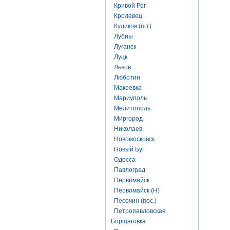
Кривой Рог
Кролевец
Куликов (пгт)
Лубны
Луганск
Луцк
Львов
Люботин
Макеевка
Мариуполь
Мелитополь
Миргород
Николаев
Новомосковск
Новый Буг
Одесса
Павлоград
Первомайск
Первомайск (Н)
Песочин (пос.)
Петропавловская
Борщаговка