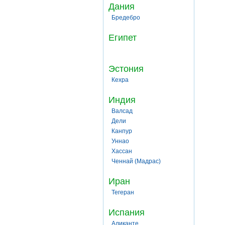
Дания
Бредебро
Египет
Эстония
Кехра
Индия
Валсад
Дели
Канпур
Уннао
Хассан
Ченнай (Мадрас)
Иран
Тегеран
Испания
Аликанте