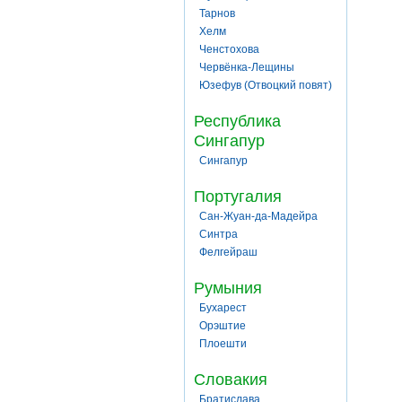
Тарнов
Хелм
Ченстохова
Червёнка-Лещины
Юзефув (Отвоцкий повят)
Республика
Сингапур
Сингапур
Португалия
Сан-Жуан-да-Мадейра
Синтра
Фелгейраш
Румыния
Бухарест
Орэштие
Плоешти
Словакия
Братислава