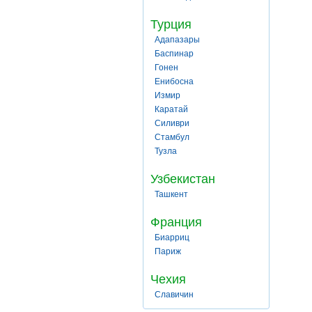
Турция
Адапазары
Баспинар
Гонен
Енибосна
Измир
Каратай
Силиври
Стамбул
Тузла
Узбекистан
Ташкент
Франция
Биарриц
Париж
Чехия
Славичин