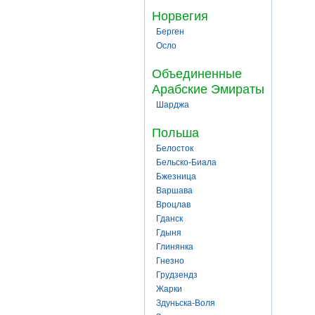
Норвегия
Берген
Осло
Объединенные
Арабские Эмираты
Шарджа
Польша
Белосток
Бельско-Биала
Бжезница
Варшава
Вроцлав
Гданск
Гдыня
Глинянка
Гнезно
Грудзендз
Жарки
Здуньска-Воля