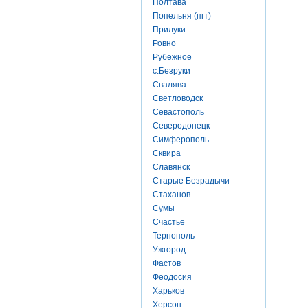
Полтава
Попельня (пгт)
Прилуки
Ровно
Рубежное
с.Безруки
Свалява
Светловодск
Севастополь
Северодонецк
Симферополь
Сквира
Славянск
Старые Безрадычи
Стаханов
Сумы
Счастье
Тернополь
Ужгород
Фастов
Феодосия
Харьков
Херсон