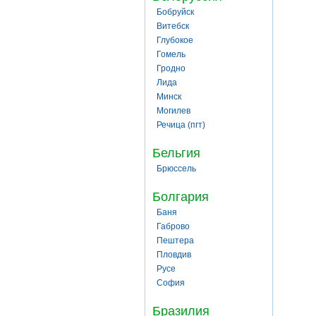
Бобруйск
Витебск
Глубокое
Гомель
Гродно
Лида
Минск
Могилев
Речица (пгт)
Бельгия
Брюссель
Болгария
Баня
Габрово
Пештера
Пловдив
Русе
София
Бразилия