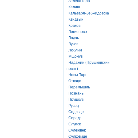
Зелена гора
Калиш
Кальваря-Зебжидовска
Квидзын
Краков
Легионово
Лодзь
Луков
Люблин
Мщонув
Надажин (Прушковский
повят)
Новы-Тарг
Отвоцк
Перемышль
Познань
Прушкув
Русец
Седльце
Серадз
Слупск
Сулеювек
Сулковице