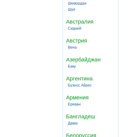
Шемордан
Шуя
Австралия
Сидней
Австрия
Вена
Азербайджан
Баку
Аргентина
Буэнос Айрес
Армения
Ереван
Бангладеш
Дакка
Белоруссия