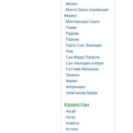
Милан
Монте Урано (провинция
Фермо)
Монтекосаро Скало
Павия
Падова
Парона
Порто Сан Эльпидио
Рим
Сан Мауро Пасколи
Сан Эльпидио а Маре
Сеттимо Миланезе
Тревизо
Фермо
Флоренция
Чивитанова Марке
Казахстан
Аксай
Актау
Алматы
Астана