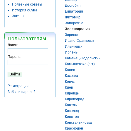
Полезные советы
Дрогобич
История обуви
Евпатория
Законы
Житомир
Запорожье
Зеленодольск
Зоринск
Пользователям
Ивано-Франковск
Логин:
Ильичевск
Ирпень
Пароль:
Каменец-Подольский
Камышеваха (пгт)
Канев
Каховка
Керчь
Регистрация
Киев
Забыли пароль?
Киревцы
Кировоград
Ковель
Козелец
Конотоп
Константиновка
Краснодон