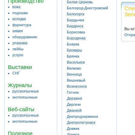
Производство
Белая Церковь
кожа
Спе
Белгород-Днестровский
подошва
Зел
Белогорск
колодки
Бердычев
фурнитура
Бердянск
Вы хо
химия
Борисовка
Отпра
оборудование
Бородянка
упаковка
Боярка
лейбы
Бровары
услуги
Брянка
Васильков
Выставки
Вилково
СНГ
Винница
Вишневый
Журналы
Вознесенск
русскоязычные
Гатное
англоязычные
Деражня
Дергачи
Веб-сайты
Джанкой
русскоязычные
Днепродзержинск
англоязычные
Днепропетровск
Довжик
Полезное
Донецк