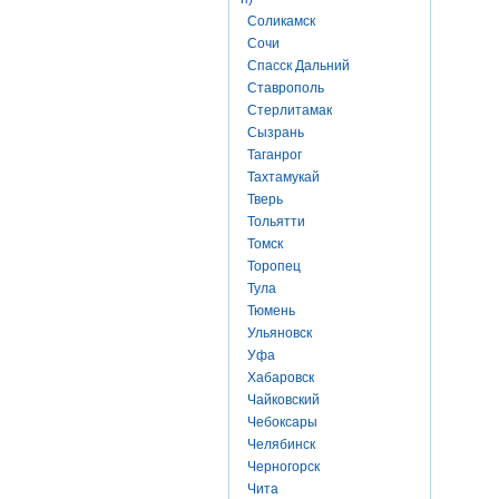
Соликамск
Сочи
Спасск Дальний
Ставрополь
Стерлитамак
Сызрань
Таганрог
Тахтамукай
Тверь
Тольятти
Томск
Торопец
Тула
Тюмень
Ульяновск
Уфа
Хабаровск
Чайковский
Чебоксары
Челябинск
Черногорск
Чита