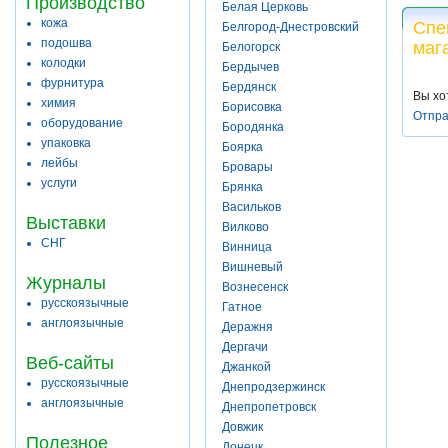
Производство
Белая Церковь
кожа
Спе
Белгород-Днестровский
подошва
маг
Белогорск
колодки
Бердычев
фурнитура
Бердянск
Вы хо
химия
Борисовка
Отпра
оборудование
Бородянка
упаковка
Боярка
лейбы
Бровары
услуги
Брянка
Васильков
Выставки
Вилково
СНГ
Винница
Вишневый
Журналы
Вознесенск
русскоязычные
Гатное
англоязычные
Деражня
Дергачи
Веб-сайты
Джанкой
русскоязычные
Днепродзержинск
англоязычные
Днепропетровск
Довжик
Полезное
Донецк