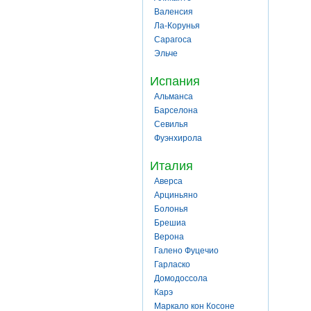
Валенсия
Ла-Корунья
Сарагоса
Эльче
Испания
Альманса
Барселона
Севилья
Фуэнхирола
Италия
Аверса
Арциньяно
Болонья
Брешиа
Верона
Галено Фуцечио
Гарласко
Домодоссола
Карэ
Маркало кон Косоне