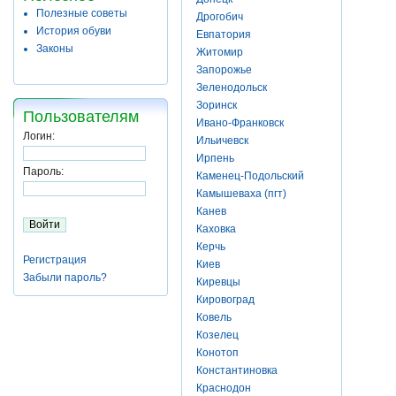
Полезные советы
Дрогобич
История обуви
Евпатория
Законы
Житомир
Запорожье
Зеленодольск
Зоринск
Пользователям
Ивано-Франковск
Логин:
Ильичевск
Ирпень
Пароль:
Каменец-Подольский
Камышеваха (пгт)
Канев
Каховка
Керчь
Регистрация
Киев
Забыли пароль?
Киревцы
Кировоград
Ковель
Козелец
Конотоп
Константиновка
Краснодон