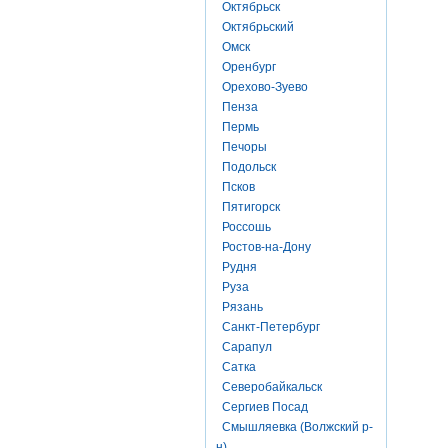
Октябрьск
Октябрьский
Омск
Оренбург
Орехово-Зуево
Пенза
Пермь
Печоры
Подольск
Псков
Пятигорск
Россошь
Ростов-на-Дону
Рудня
Руза
Рязань
Санкт-Петербург
Сарапул
Сатка
Северобайкальск
Сергиев Посад
Смышляевка (Волжский р-
н)