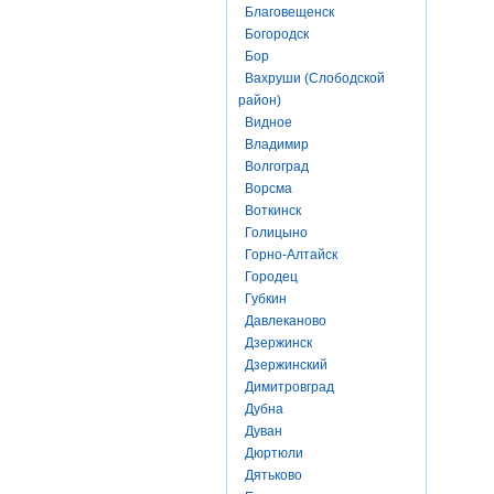
Благовещенск
Богородск
Бор
Вахруши (Слободской
район)
Видное
Владимир
Волгоград
Ворсма
Воткинск
Голицыно
Горно-Алтайск
Городец
Губкин
Давлеканово
Дзержинск
Дзержинский
Димитровград
Дубна
Дуван
Дюртюли
Дятьково