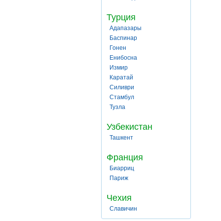
Турция
Адапазары
Баспинар
Гонен
Енибосна
Измир
Каратай
Силиври
Стамбул
Тузла
Узбекистан
Ташкент
Франция
Биарриц
Париж
Чехия
Славичин