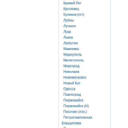
Кривой Рог
Кролевец
Куликов (пгт)
Лубны
Луганск
Луцк
Львов
Люботин
Макеевка
Мариуполь
Мелитополь
Миргород
Николаев
Новомосковск
Новый Буг
Одесса
Павлоград
Первомайск
Первомайск (Н)
Песочин (пос.)
Петропавловская
Борщаговка