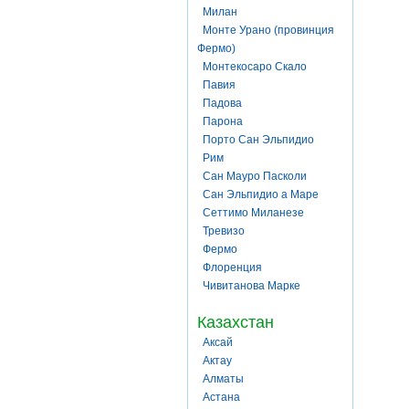
Милан
Монте Урано (провинция
Фермо)
Монтекосаро Скало
Павия
Падова
Парона
Порто Сан Эльпидио
Рим
Сан Мауро Пасколи
Сан Эльпидио а Маре
Сеттимо Миланезе
Тревизо
Фермо
Флоренция
Чивитанова Марке
Казахстан
Аксай
Актау
Алматы
Астана