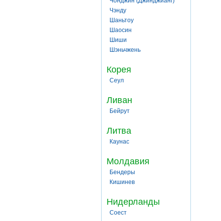
Чонджин (Джинджианг)
Чэнду
Шаньтоу
Шаосин
Шиши
Шэньчжень
Корея
Сеул
Ливан
Бейрут
Литва
Каунас
Молдавия
Бендеры
Кишинев
Нидерланды
Соест