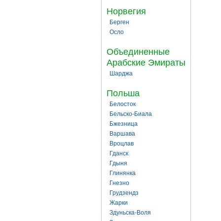
Норвегия
Берген
Осло
Объединенные
Арабские Эмираты
Шарджа
Польша
Белосток
Бельско-Биала
Бжезница
Варшава
Вроцлав
Гданск
Гдыня
Глинянка
Гнезно
Грудзендз
Жарки
Здуньска-Воля