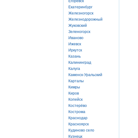
Егоревск
Екатеринбург
Железногорск
Железнодорожный
Жуковский
Зеленогорск
Иваново
Ижевск
Иркутск
Казань
Калининград
Калуга
Каменск-Уральский
Карталы
Кимры
Киров
Копейск
Костерёво
Кострома
Краснодар
Красноярск
Кудиново село
Кузнецк