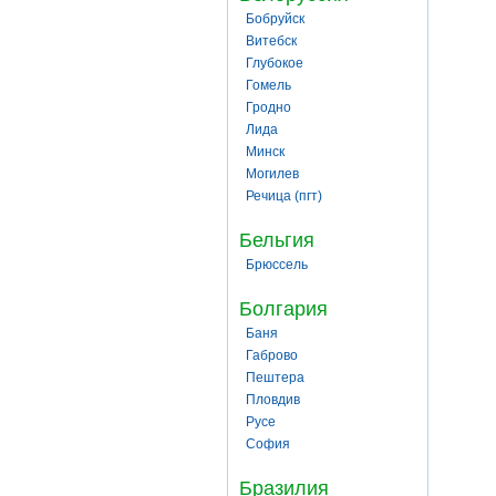
Бобруйск
Витебск
Глубокое
Гомель
Гродно
Лида
Минск
Могилев
Речица (пгт)
Бельгия
Брюссель
Болгария
Баня
Габрово
Пештера
Пловдив
Русе
София
Бразилия