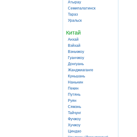
Атырау
Семипалатинск
Тараз
Уральск
Китай
Анхай
Вэйхай
Вэньчжоу
Гуанчжоу
Донгуань
Жанджиаганге
Куньшань
Наньнин
Пекин
Путянь
Руян
Сямэнь
Тайчунг
Фучжоу
Хучжоу
Циндао