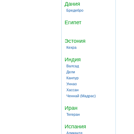
Дания
Бредебро
Египет
Эстония
Кехра
Индия
Валсад
Дели
Канпур
Уннао
Хассан
Ченнай (Мадрас)
Иран
Тегеран
Испания
Аликанте