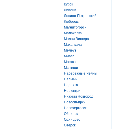
Курск
Липецк
Лосино-Петровский
Люберцы
Магнитогорск
Малаховка
Малая Вишера
Махачкала
Мелеуз
Миасс
Москва
Мытищи
Набережные Челны
Нальчик
Нерехта
Нерюнгри
Нижний Новгород
Новосибирск
Новочеркасск
Обнинск
Одинцово
Озерск