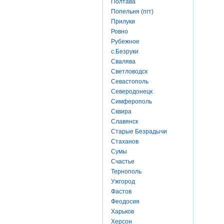
Полтава
Попельня (пгт)
Прилуки
Ровно
Рубежное
с.Безруки
Свалява
Светловодск
Севастополь
Северодонецк
Симферополь
Сквира
Славянск
Старые Безрадычи
Стаханов
Сумы
Счастье
Тернополь
Ужгород
Фастов
Феодосия
Харьков
Херсон