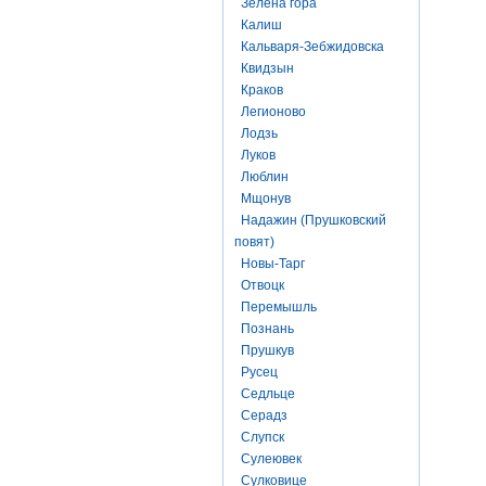
Зелена гора
Калиш
Кальваря-Зебжидовска
Квидзын
Краков
Легионово
Лодзь
Луков
Люблин
Мщонув
Надажин (Прушковский
повят)
Новы-Тарг
Отвоцк
Перемышль
Познань
Прушкув
Русец
Седльце
Серадз
Слупск
Сулеювек
Сулковице