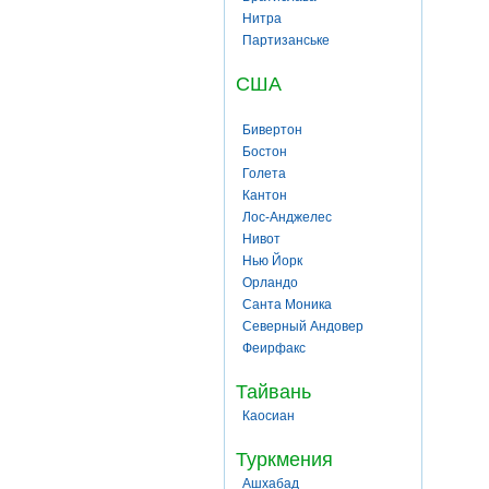
Нитра
Партизанське
США
Бивертон
Бостон
Голета
Кантон
Лос-Анджелес
Нивот
Нью Йорк
Орландо
Санта Моника
Северный Андовер
Феирфакс
Тайвань
Каосиан
Туркмения
Ашхабад