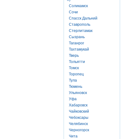
Соликамск
Сочи
Спасск Дальний
Ставрополь
Стерлитамак
Сызрань
Таганрог
Тахтамукай
Тверь
Тольятти
Томск
Торопец
Тула
Тюмень
Ульяновск
Уфа
Хабаровск
Чайковский
Чебоксары
Челябинск
Черногорск
Чита