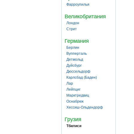
Фарроупилья
Великобритания
Лондон
Стрит
Германия
Берлин
Вупперталь
Детмольд
Дуйсбург
Дюссельдорф
Карлсбад (Баден)
Лар
Лейпциг
Марктредвиц
Оснабрюк
Хессиш-Ольдендорф
Грузия
Тбилиси