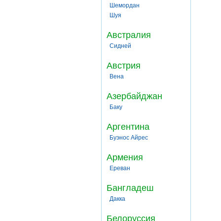
Шемордан
Шуя
Австралия
Сидней
Австрия
Вена
Азербайджан
Баку
Аргентина
Буэнос Айрес
Армения
Ереван
Бангладеш
Дакка
Белоруссия