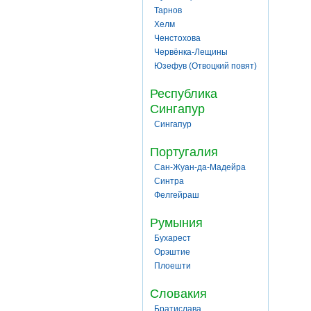
Тарнов
Хелм
Ченстохова
Червёнка-Лещины
Юзефув (Отвоцкий повят)
Республика
Сингапур
Сингапур
Португалия
Сан-Жуан-да-Мадейра
Синтра
Фелгейраш
Румыния
Бухарест
Орэштие
Плоешти
Словакия
Братислава