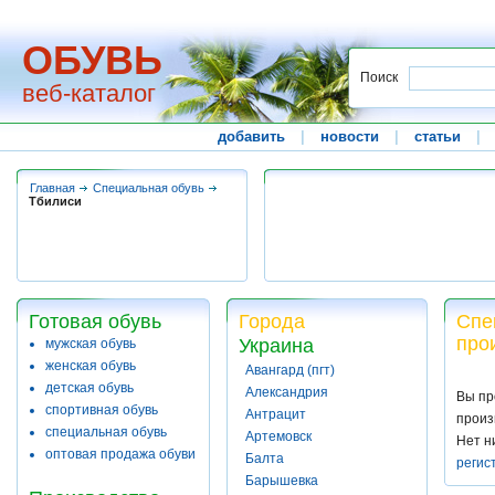
ОБУВЬ
Поиск
веб-каталог
добавить
|
новости
|
статьи
|
Главная
Специальная обувь
Тбилиси
Готовая обувь
Города
Спе
про
Украина
мужская обувь
женская обувь
Авангард (пгт)
детская обувь
Александрия
Вы пр
спортивная обувь
Антрацит
произ
специальная обувь
Артемовск
Нет н
оптовая продажа обуви
Балта
регис
Барышевка