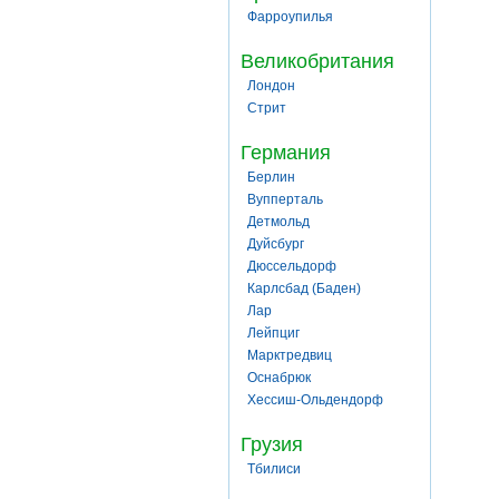
Фарроупилья
Великобритания
Лондон
Стрит
Германия
Берлин
Вупперталь
Детмольд
Дуйсбург
Дюссельдорф
Карлсбад (Баден)
Лар
Лейпциг
Марктредвиц
Оснабрюк
Хессиш-Ольдендорф
Грузия
Тбилиси