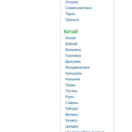
Атырау
Семипалатинск
Тараз
Уральск
Китай
Анхай
Вэйхай
Вэньчжоу
Гуанчжоу
Донгуань
Жанджиаганге
Куньшань
Наньнин
Пекин
Путянь
Руян
Сямэнь
Тайчунг
Фучжоу
Хучжоу
Циндао