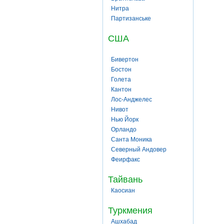
Нитра
Партизанське
США
Бивертон
Бостон
Голета
Кантон
Лос-Анджелес
Нивот
Нью Йорк
Орландо
Санта Моника
Северный Андовер
Феирфакс
Тайвань
Каосиан
Туркмения
Ашхабад