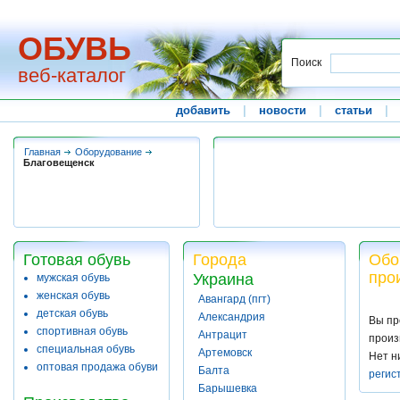
ОБУВЬ
Поиск
веб-каталог
добавить
|
новости
|
статьи
|
Главная
Оборудование
Благовещенск
Готовая обувь
Города
Обо
про
Украина
мужская обувь
женская обувь
Авангард (пгт)
детская обувь
Александрия
Вы пр
спортивная обувь
Антрацит
произ
специальная обувь
Артемовск
Нет н
оптовая продажа обуви
Балта
регис
Барышевка