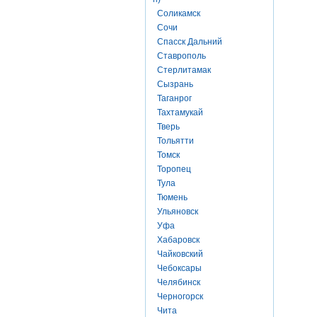
Соликамск
Сочи
Спасск Дальний
Ставрополь
Стерлитамак
Сызрань
Таганрог
Тахтамукай
Тверь
Тольятти
Томск
Торопец
Тула
Тюмень
Ульяновск
Уфа
Хабаровск
Чайковский
Чебоксары
Челябинск
Черногорск
Чита