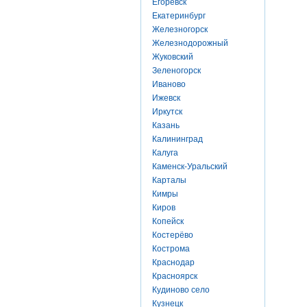
Егоревск
Екатеринбург
Железногорск
Железнодорожный
Жуковский
Зеленогорск
Иваново
Ижевск
Иркутск
Казань
Калининград
Калуга
Каменск-Уральский
Карталы
Кимры
Киров
Копейск
Костерёво
Кострома
Краснодар
Красноярск
Кудиново село
Кузнецк