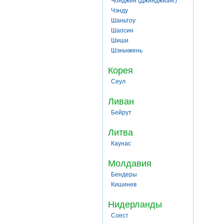
Чонджин (Джинджианг)
Чэнду
Шаньтоу
Шаосин
Шиши
Шэньчжень
Корея
Сеул
Ливан
Бейрут
Литва
Каунас
Молдавия
Бендеры
Кишинев
Нидерланды
Соест