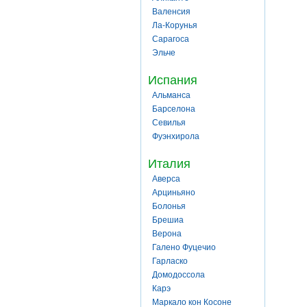
Валенсия
Ла-Корунья
Сарагоса
Эльче
Испания
Альманса
Барселона
Севилья
Фуэнхирола
Италия
Аверса
Арциньяно
Болонья
Брешиа
Верона
Галено Фуцечио
Гарласко
Домодоссола
Карэ
Маркало кон Косоне