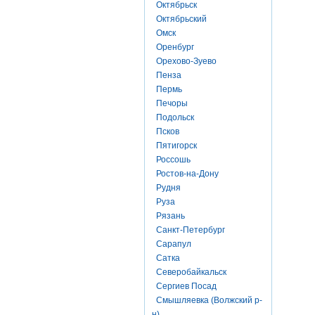
Октябрьск
Октябрьский
Омск
Оренбург
Орехово-Зуево
Пенза
Пермь
Печоры
Подольск
Псков
Пятигорск
Россошь
Ростов-на-Дону
Рудня
Руза
Рязань
Санкт-Петербург
Сарапул
Сатка
Северобайкальск
Сергиев Посад
Смышляевка (Волжский р-
н)