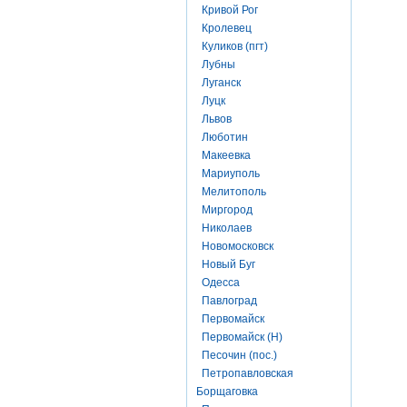
Кривой Рог
Кролевец
Куликов (пгт)
Лубны
Луганск
Луцк
Львов
Люботин
Макеевка
Мариуполь
Мелитополь
Миргород
Николаев
Новомосковск
Новый Буг
Одесса
Павлоград
Первомайск
Первомайск (Н)
Песочин (пос.)
Петропавловская
Борщаговка