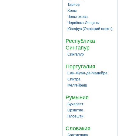
Тарнов
Хелм
Ченстохова
Червёнка-Лещины
Юзефув (Отвоцкий повят)
Республика
Сингапур
Сингапур
Португалия
Сан-Жуан-да-Мадейра
Синтра
Фелгейраш
Румыния
Бухарест
Орэштие
Плоешти
Словакия
Братислава