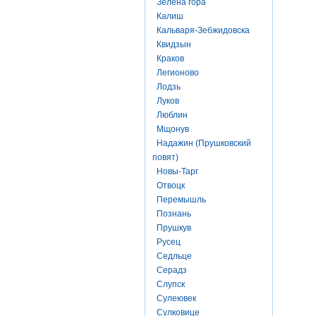
Зелена гора
Калиш
Кальваря-Зебжидовска
Квидзын
Краков
Легионово
Лодзь
Луков
Люблин
Мщонув
Надажин (Прушковский
повят)
Новы-Тарг
Отвоцк
Перемышль
Познань
Прушкув
Русец
Седльце
Серадз
Слупск
Сулеювек
Сулковице