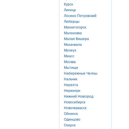
Курск
Липецк
Лосино-Петровский
Люберцы
Магнитогорск
Малаховка
Малая Вишера
Махачкала
Мелеуз
Миасс
Москва
Мытищи
Набережные Челны
Нальчик
Нерехта
Нерюнгри
Нижний Новгород
Новосибирск
Новочеркасск
Обнинск
Одинцово
Озерск