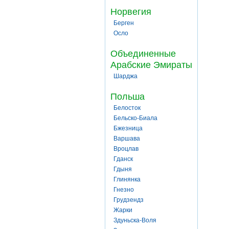
Норвегия
Берген
Осло
Объединенные
Арабские Эмираты
Шарджа
Польша
Белосток
Бельско-Биала
Бжезница
Варшава
Вроцлав
Гданск
Гдыня
Глинянка
Гнезно
Грудзендз
Жарки
Здуньска-Воля