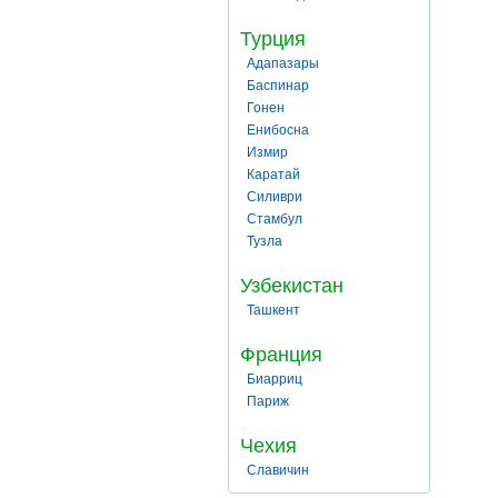
Турция
Адапазары
Баспинар
Гонен
Енибосна
Измир
Каратай
Силиври
Стамбул
Тузла
Узбекистан
Ташкент
Франция
Биарриц
Париж
Чехия
Славичин