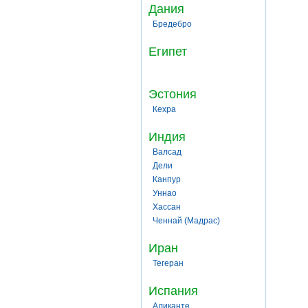
Дания
Бредебро
Египет
Эстония
Кехра
Индия
Валсад
Дели
Канпур
Уннао
Хассан
Ченнай (Мадрас)
Иран
Тегеран
Испания
Аликанте