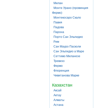
Милан
Монте Урано (провинция
Фермо)
Монтекосаро Скало
Павия
Падова
Парона
Порто Сан Эльпидио
Рим
Сан Мауро Пасколи
Сан Эльпидио а Маре
Сеттимо Миланезе
Тревизо
Фермо
Флоренция
Чивитанова Марке
Казахстан
Аксай
Актау
Алматы
Астана