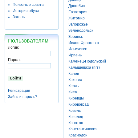
Полезные советы
Дрогобич
История обуви
Евпатория
Законы
Житомир
Запорожье
Зеленодольск
Зоринск
Пользователям
Ивано-Франковск
Логин:
Ильичевск
Ирпень
Пароль:
Каменец-Подольский
Камышеваха (пгт)
Канев
Каховка
Керчь
Регистрация
Киев
Забыли пароль?
Киревцы
Кировоград
Ковель
Козелец
Конотоп
Константиновка
Краснодон