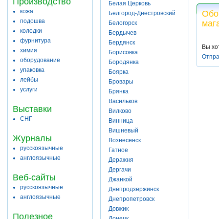
Производство
Белая Церковь
кожа
Обо
Белгород-Днестровский
подошва
маг
Белогорск
колодки
Бердычев
фурнитура
Бердянск
Вы хо
химия
Борисовка
Отпра
оборудование
Бородянка
упаковка
Боярка
лейбы
Бровары
услуги
Брянка
Васильков
Выставки
Вилково
СНГ
Винница
Вишневый
Журналы
Вознесенск
русскоязычные
Гатное
англоязычные
Деражня
Дергачи
Веб-сайты
Джанкой
русскоязычные
Днепродзержинск
англоязычные
Днепропетровск
Довжик
Полезное
Донецк