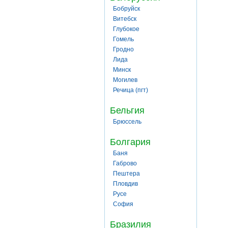
Бобруйск
Витебск
Глубокое
Гомель
Гродно
Лида
Минск
Могилев
Речица (пгт)
Бельгия
Брюссель
Болгария
Баня
Габрово
Пештера
Пловдив
Русе
София
Бразилия