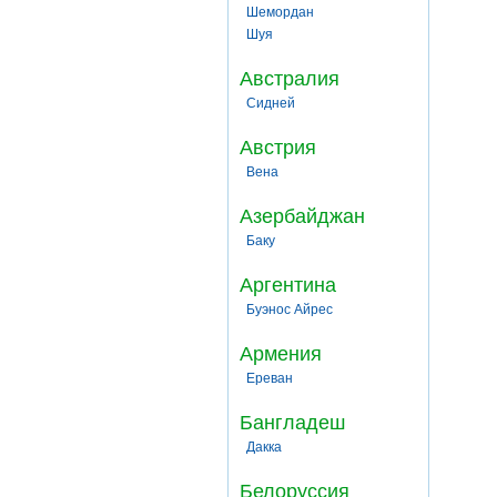
Шемордан
Шуя
Австралия
Сидней
Австрия
Вена
Азербайджан
Баку
Аргентина
Буэнос Айрес
Армения
Ереван
Бангладеш
Дакка
Белоруссия