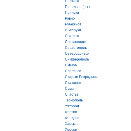
Полтава
Попельня (пгт)
Прилуки
Ровно
Рубежное
с.Безруки
Свалява
Светловодск
Севастополь
Северодонецк
Симферополь
Сквира
Славянск
Старые Безрадычи
Стаханов
Сумы
Счастье
Тернополь
Ужгород
Фастов
Феодосия
Харьков
Херсон