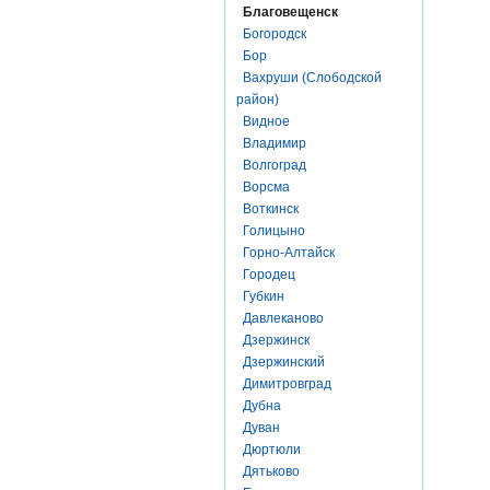
Благовещенск
Богородск
Бор
Вахруши (Слободской
район)
Видное
Владимир
Волгоград
Ворсма
Воткинск
Голицыно
Горно-Алтайск
Городец
Губкин
Давлеканово
Дзержинск
Дзержинский
Димитровград
Дубна
Дуван
Дюртюли
Дятьково