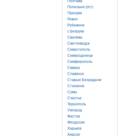
Полтава
Попельня (пгт)
Прилуки
Ровно
Рубежное
с.Безруки
Свалява
Светловодск
Севастополь
Северодонецк
Симферополь
Сквира
Славянск
Старые Безрадычи
Стаханов
Сумы
Счастье
Тернополь
Ужгород
Фастов
Феодосия
Харьков
Херсон