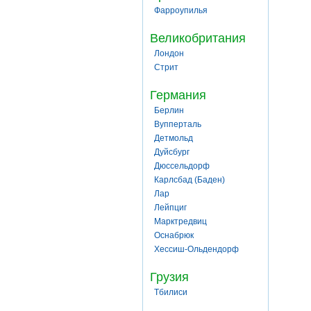
Фарроупилья
Великобритания
Лондон
Стрит
Германия
Берлин
Вупперталь
Детмольд
Дуйсбург
Дюссельдорф
Карлсбад (Баден)
Лар
Лейпциг
Марктредвиц
Оснабрюк
Хессиш-Ольдендорф
Грузия
Тбилиси