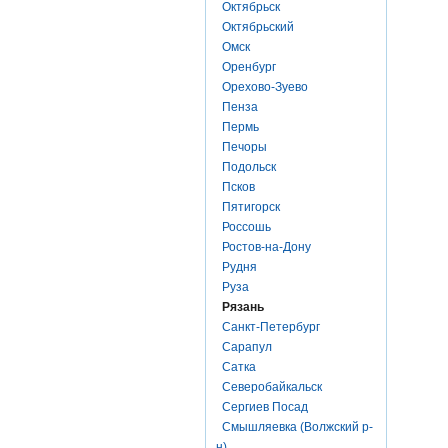
Октябрьск
Октябрьский
Омск
Оренбург
Орехово-Зуево
Пенза
Пермь
Печоры
Подольск
Псков
Пятигорск
Россошь
Ростов-на-Дону
Рудня
Руза
Рязань
Санкт-Петербург
Сарапул
Сатка
Северобайкальск
Сергиев Посад
Смышляевка (Волжский р-
н)