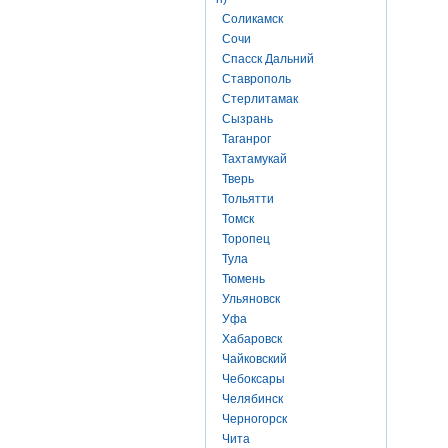
Соликамск
Сочи
Спасск Дальний
Ставрополь
Стерлитамак
Сызрань
Таганрог
Тахтамукай
Тверь
Тольятти
Томск
Торопец
Тула
Тюмень
Ульяновск
Уфа
Хабаровск
Чайковский
Чебоксары
Челябинск
Черногорск
Чита