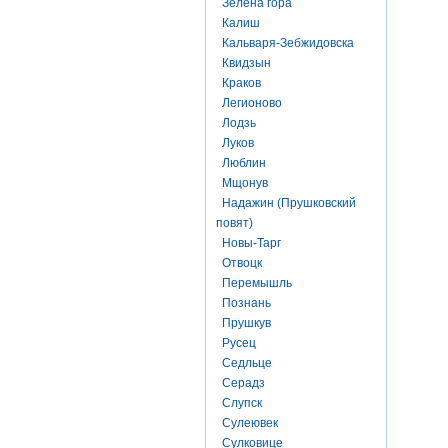
Зелена гора
Калиш
Кальваря-Зебжидовска
Квидзын
Краков
Легионово
Лодзь
Луков
Люблин
Мщонув
Надажин (Прушковский
повят)
Новы-Тарг
Отвоцк
Перемышль
Познань
Прушкув
Русец
Седльце
Серадз
Слупск
Сулеювек
Сулковице