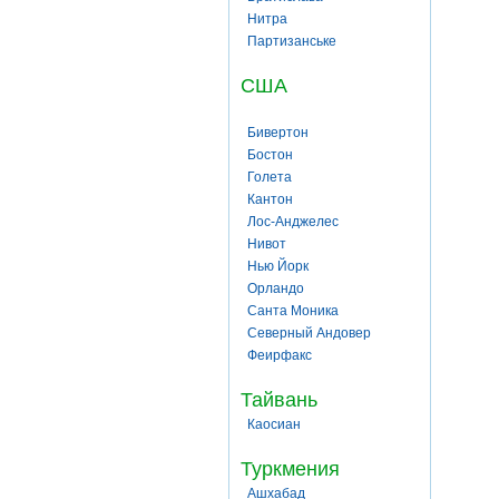
Нитра
Партизанське
США
Бивертон
Бостон
Голета
Кантон
Лос-Анджелес
Нивот
Нью Йорк
Орландо
Санта Моника
Северный Андовер
Феирфакс
Тайвань
Каосиан
Туркмения
Ашхабад