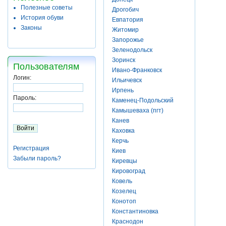
Полезные советы
Дрогобич
История обуви
Евпатория
Законы
Житомир
Запорожье
Зеленодольск
Зоринск
Пользователям
Ивано-Франковск
Логин:
Ильичевск
Ирпень
Пароль:
Каменец-Подольский
Камышеваха (пгт)
Канев
Каховка
Керчь
Регистрация
Киев
Забыли пароль?
Киревцы
Кировоград
Ковель
Козелец
Конотоп
Константиновка
Краснодон