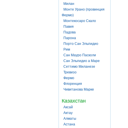
Милан
Монте Урано (провинция
Фермо)
Монтекосаро Скало
Павия
Падова
Парона
Порто Сан Эльпидио
Рим
Сан Мауро Пасколи
Сан Эльпидио а Маре
Сеттимо Миланезе
Тревизо
Фермо
Флоренция
Чивитанова Марке
Казахстан
Аксай
Актау
Алматы
Астана