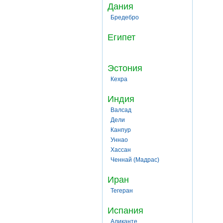
Дания
Бредебро
Египет
Эстония
Кехра
Индия
Валсад
Дели
Канпур
Уннао
Хассан
Ченнай (Мадрас)
Иран
Тегеран
Испания
Аликанте