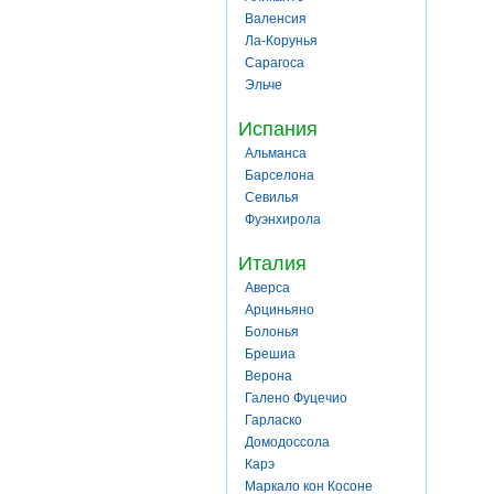
Валенсия
Ла-Корунья
Сарагоса
Эльче
Испания
Альманса
Барселона
Севилья
Фуэнхирола
Италия
Аверса
Арциньяно
Болонья
Брешиа
Верона
Галено Фуцечио
Гарласко
Домодоссола
Карэ
Маркало кон Косоне