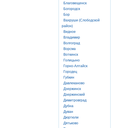
Благовещенск
Богородск
Бор
Вахруши (Слободской
район)
Видное
Владимир
Волгоград
Ворсма
Воткинск
Голицыно
Горно-Алтайск
Городец
Губкин
Давлеканово
Дзержинск
Дзержинский
Димитровград
Дубна
Дуван
Дюртюли
Дятьково