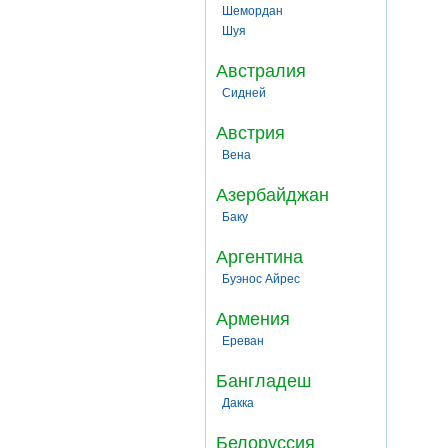
Шемордан
Шуя
Австралия
Сидней
Австрия
Вена
Азербайджан
Баку
Аргентина
Буэнос Айрес
Армения
Ереван
Бангладеш
Дакка
Белоруссия