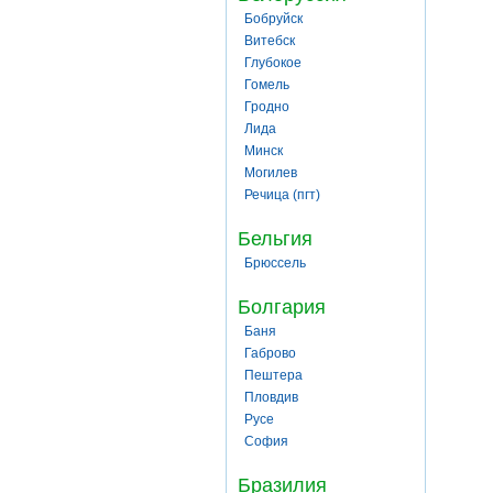
Бобруйск
Витебск
Глубокое
Гомель
Гродно
Лида
Минск
Могилев
Речица (пгт)
Бельгия
Брюссель
Болгария
Баня
Габрово
Пештера
Пловдив
Русе
София
Бразилия