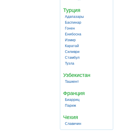
Турция
Адапазары
Баспинар
Гонен
Енибосна
Измир
Каратай
Силиври
Стамбул
Тузла
Узбекистан
Ташкент
Франция
Биарриц
Париж
Чехия
Славичин