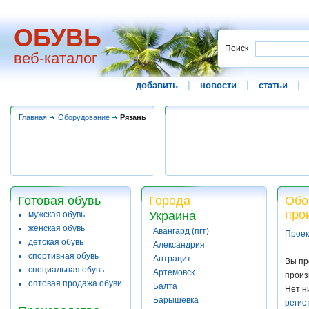
ОБУВЬ
Поиск
веб-каталог
добавить
|
новости
|
статьи
|
Главная
Оборудование
Рязань
Готовая обувь
Города
Обо
про
Украина
мужская обувь
женская обувь
Авангард (пгт)
Проек
детская обувь
Александрия
спортивная обувь
Антрацит
Вы пр
специальная обувь
Артемовск
произ
оптовая продажа обуви
Балта
Нет н
Барышевка
регис