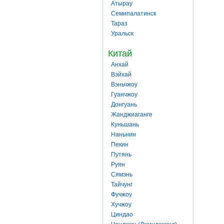
Атырау
Семипалатинск
Тараз
Уральск
Китай
Анхай
Вэйхай
Вэньчжоу
Гуанчжоу
Донгуань
Жанджиаганге
Куньшань
Наньнин
Пекин
Путянь
Руян
Сямэнь
Тайчунг
Фучжоу
Хучжоу
Циндао