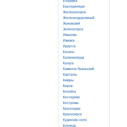
Егоревск
Екатеринбург
Железногорск
Железнодорожный
Жуковский
Зеленогорск
Иваново
Ижевск
Иркутск
Казань
Калининград
Калуга
Каменск-Уральский
Карталы
Кимры
Киров
Копейск
Костерёво
Кострома
Краснодар
Красноярск
Кудиново село
Кузнецк