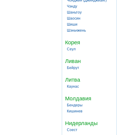
Чонджин (Джинджианг)
Чэнду
Шаньтоу
Шаосин
Шиши
Шэньчжень
Корея
Сеул
Ливан
Бейрут
Литва
Каунас
Молдавия
Бендеры
Кишинев
Нидерланды
Соест