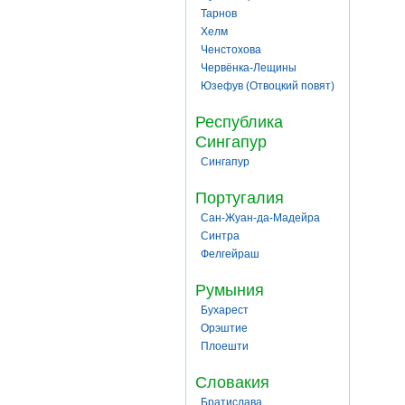
Тарнов
Хелм
Ченстохова
Червёнка-Лещины
Юзефув (Отвоцкий повят)
Республика
Сингапур
Сингапур
Португалия
Сан-Жуан-да-Мадейра
Синтра
Фелгейраш
Румыния
Бухарест
Орэштие
Плоешти
Словакия
Братислава