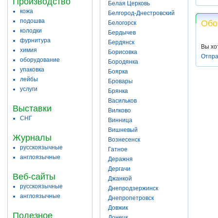
Производство
Белая Церковь
кожа
Белгород-Днестровский
подошва
Обо
Белогорск
колодки
Бердычев
фурнитура
Бердянск
Вы хо
химия
Борисовка
Отпра
оборудование
Бородянка
упаковка
Боярка
лейбы
Бровары
услуги
Брянка
Васильков
Выставки
Вилково
СНГ
Винница
Вишневый
Журналы
Вознесенск
русскоязычные
Гатное
англоязычные
Деражня
Дергачи
Веб-сайты
Джанкой
русскоязычные
Днепродзержинск
англоязычные
Днепропетровск
Довжик
Полезное
Донецк