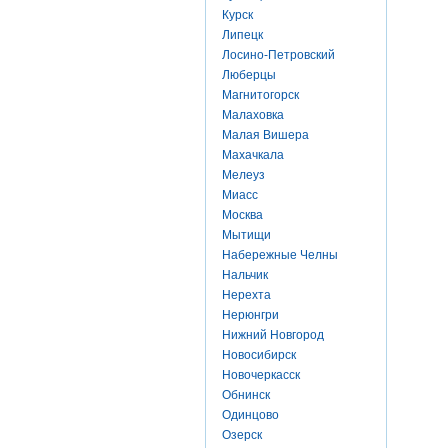
Курск
Липецк
Лосино-Петровский
Люберцы
Магнитогорск
Малаховка
Малая Вишера
Махачкала
Мелеуз
Миасс
Москва
Мытищи
Набережные Челны
Нальчик
Нерехта
Нерюнгри
Нижний Новгород
Новосибирск
Новочеркасск
Обнинск
Одинцово
Озерск