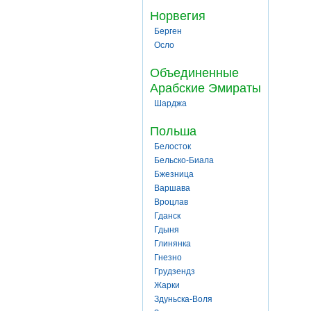
Норвегия
Берген
Осло
Объединенные
Арабские Эмираты
Шарджа
Польша
Белосток
Бельско-Биала
Бжезница
Варшава
Вроцлав
Гданск
Гдыня
Глинянка
Гнезно
Грудзендз
Жарки
Здуньска-Воля