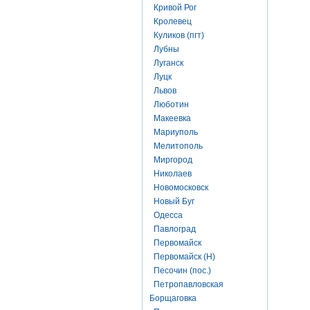
Кривой Рог
Кролевец
Куликов (пгт)
Лубны
Луганск
Луцк
Львов
Люботин
Макеевка
Мариуполь
Мелитополь
Миргород
Николаев
Новомосковск
Новый Буг
Одесса
Павлоград
Первомайск
Первомайск (Н)
Песочин (пос.)
Петропавловская
Борщаговка