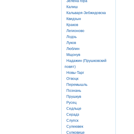
Зелена гора
Калиш
Кальваря-Зебжидовска
Квидзын
Краков
Легионово
Лодзь
Луков
Люблин
Мщонув
Надажин (Прушковский
повят)
Новы-Тарг
Отвоцк
Перемышль
Познань
Прушкув
Русец
Седльце
Серадз
Слупск
Сулеювек
Сулковице