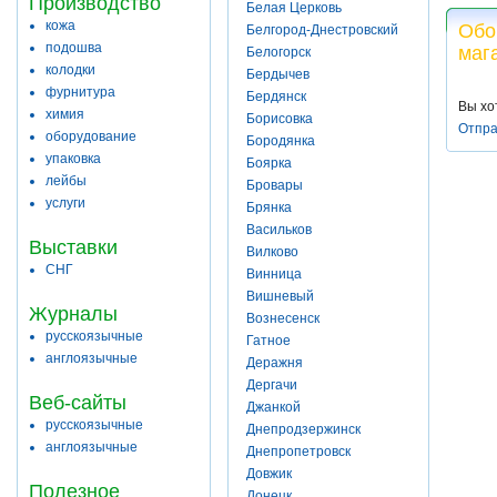
Производство
Белая Церковь
кожа
Обо
Белгород-Днестровский
подошва
маг
Белогорск
колодки
Бердычев
фурнитура
Бердянск
Вы хо
химия
Борисовка
Отпра
оборудование
Бородянка
упаковка
Боярка
лейбы
Бровары
услуги
Брянка
Васильков
Выставки
Вилково
СНГ
Винница
Вишневый
Журналы
Вознесенск
русскоязычные
Гатное
англоязычные
Деражня
Дергачи
Веб-сайты
Джанкой
русскоязычные
Днепродзержинск
англоязычные
Днепропетровск
Довжик
Полезное
Донецк