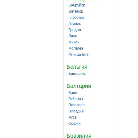
Бобруйск
Витебск
Глубокое
Гомель
Гродно
Лида
Минск
Могилев
Речица (пгт)
Бельгия
Брюссель
Болгария
Баня
Габрово
Пештера
Пловдив
Русе
София
Бразилия