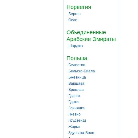
Норвегия
Берген
Осло
Объединенные
Арабские Эмираты
Шарджа
Польша
Белосток
Бельско-Биала
Бжезница
Варшава
Вроцлав
Гданск
Гдыня
Глинянка
Гнезно
Грудзендз
Жарки
Здуньска-Воля