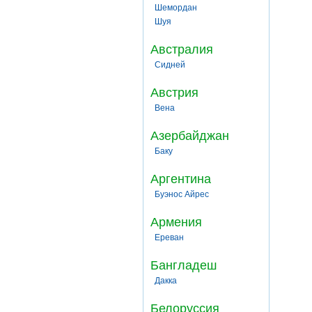
Шемордан
Шуя
Австралия
Сидней
Австрия
Вена
Азербайджан
Баку
Аргентина
Буэнос Айрес
Армения
Ереван
Бангладеш
Дакка
Белоруссия