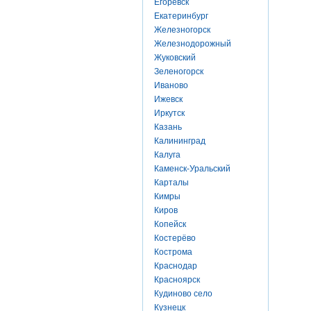
Егоревск
Екатеринбург
Железногорск
Железнодорожный
Жуковский
Зеленогорск
Иваново
Ижевск
Иркутск
Казань
Калининград
Калуга
Каменск-Уральский
Карталы
Кимры
Киров
Копейск
Костерёво
Кострома
Краснодар
Красноярск
Кудиново село
Кузнецк