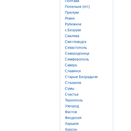
Полтава
Попельня (пгт)
Прилуки
Ровно
Рубежное
с.Безруки
Свалява
Светловодск
Севастополь
Северодонецк
Симферополь
Сквира
Славянск
Старые Безрадычи
Стаханов
Сумы
Счастье
Тернополь
Ужгород
Фастов
Феодосия
Харьков
Херсон