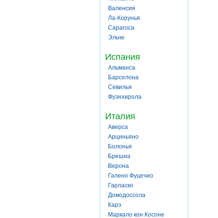
Валенсия
Ла-Корунья
Сарагоса
Эльче
Испания
Альманса
Барселона
Севилья
Фуэнхирола
Италия
Аверса
Арциньяно
Болонья
Брешиа
Верона
Галено Фуцечио
Гарласко
Домодоссола
Карэ
Маркало кон Косоне