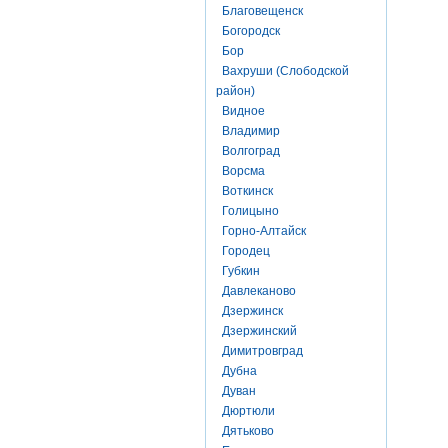
Благовещенск
Богородск
Бор
Вахруши (Слободской
район)
Видное
Владимир
Волгоград
Ворсма
Воткинск
Голицыно
Горно-Алтайск
Городец
Губкин
Давлеканово
Дзержинск
Дзержинский
Димитровград
Дубна
Дуван
Дюртюли
Дятьково