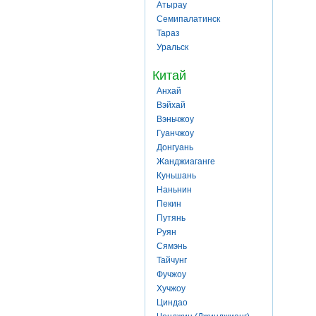
Атырау
Семипалатинск
Тараз
Уральск
Китай
Анхай
Вэйхай
Вэньчжоу
Гуанчжоу
Донгуань
Жанджиаганге
Куньшань
Наньнин
Пекин
Путянь
Руян
Сямэнь
Тайчунг
Фучжоу
Хучжоу
Циндао