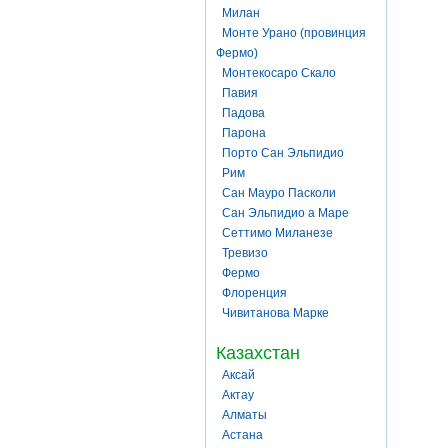
Милан
Монте Урано (провинция
Фермо)
Монтекосаро Скало
Павия
Падова
Парона
Порто Сан Эльпидио
Рим
Сан Мауро Пасколи
Сан Эльпидио а Маре
Сеттимо Миланезе
Тревизо
Фермо
Флоренция
Чивитанова Марке
Казахстан
Аксай
Актау
Алматы
Астана