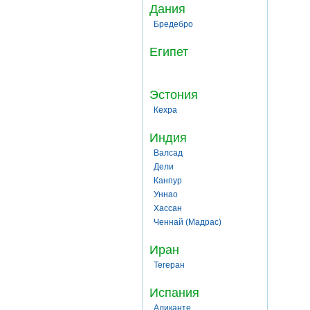
Дания
Бредебро
Египет
Эстония
Кехра
Индия
Валсад
Дели
Канпур
Уннао
Хассан
Ченнай (Мадрас)
Иран
Тегеран
Испания
Аликанте