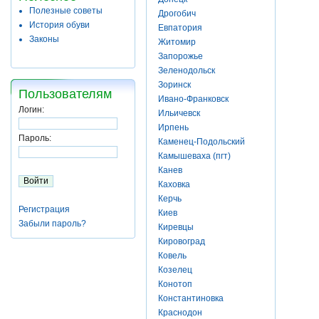
Полезные советы
Дрогобич
История обуви
Евпатория
Законы
Житомир
Запорожье
Зеленодольск
Зоринск
Пользователям
Ивано-Франковск
Логин:
Ильичевск
Ирпень
Пароль:
Каменец-Подольский
Камышеваха (пгт)
Канев
Каховка
Керчь
Регистрация
Киев
Забыли пароль?
Киревцы
Кировоград
Ковель
Козелец
Конотоп
Константиновка
Краснодон