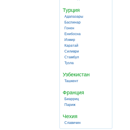
Турция
Адапазары
Баспинар
Гонен
Енибосна
Измир
Каратай
Силиври
Стамбул
Тузла
Узбекистан
Ташкент
Франция
Биарриц
Париж
Чехия
Славичин