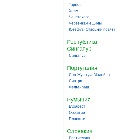
Тарнов
Хелм
Ченстохова
Червёнка-Лещины
Юзефув (Отвоцкий повят)
Республика
Сингапур
Сингапур
Португалия
Сан-Жуан-да-Мадейра
Синтра
Фелгейраш
Румыния
Бухарест
Орэштие
Плоешти
Словакия
Братислава