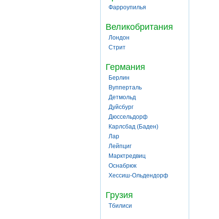
Фарроупилья
Великобритания
Лондон
Стрит
Германия
Берлин
Вупперталь
Детмольд
Дуйсбург
Дюссельдорф
Карлсбад (Баден)
Лар
Лейпциг
Марктредвиц
Оснабрюк
Хессиш-Ольдендорф
Грузия
Тбилиси