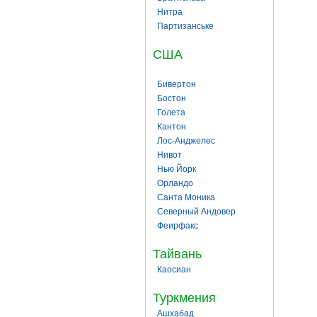
Нитра
Партизанське
США
Бивертон
Бостон
Голета
Кантон
Лос-Анджелес
Нивот
Нью Йорк
Орландо
Санта Моника
Северный Андовер
Феирфакс
Тайвань
Каосиан
Туркмения
Ашхабад