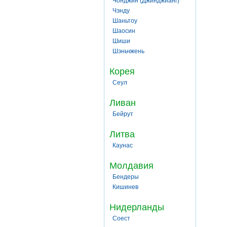
Чонджин (Джинджианг)
Чэнду
Шаньтоу
Шаосин
Шиши
Шэньчжень
Корея
Сеул
Ливан
Бейрут
Литва
Каунас
Молдавия
Бендеры
Кишинев
Нидерланды
Соест