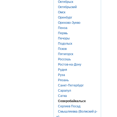
Октябрьск
Октябрьский
Омск
Оренбург
Орехово-Зуево
Пенза
Пермь
Печоры
Подольск
Псков
Пятигорск
Россошь
Ростов-на-Дону
Рудня
Руза
Рязань
Санкт-Петербург
Сарапул
Сатка
Северобайкальск
Сергиев Посад
Смышляевка (Волжский р-
н)