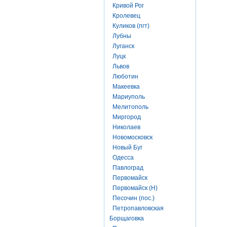
Кривой Рог
Кролевец
Куликов (пгт)
Лубны
Луганск
Луцк
Львов
Люботин
Макеевка
Мариуполь
Мелитополь
Миргород
Николаев
Новомосковск
Новый Буг
Одесса
Павлоград
Первомайск
Первомайск (Н)
Песочин (пос.)
Петропавловская
Борщаговка