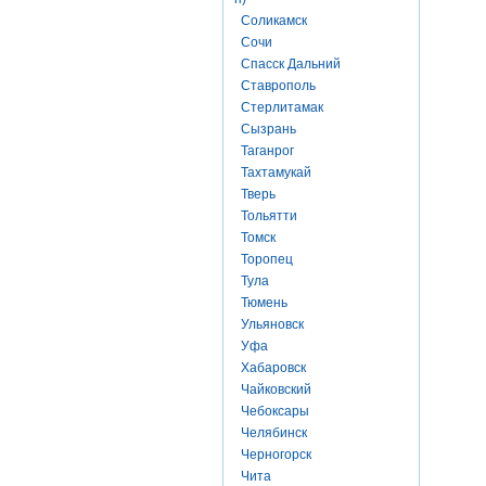
Соликамск
Сочи
Спасск Дальний
Ставрополь
Стерлитамак
Сызрань
Таганрог
Тахтамукай
Тверь
Тольятти
Томск
Торопец
Тула
Тюмень
Ульяновск
Уфа
Хабаровск
Чайковский
Чебоксары
Челябинск
Черногорск
Чита