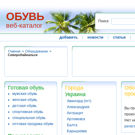
ОБУВЬ
Поиск
веб-каталог
добавить
|
новости
|
статьи
|
Главная
Оборудование
Северобайкальск
Готовая обувь
Города
Обо
про
Украина
мужская обувь
женская обувь
Авангард (пгт)
детская обувь
Александрия
Вы пр
спортивная обувь
Антрацит
произ
специальная обувь
Артемовск
Нет н
оптовая продажа обуви
Балта
регис
Барышевка