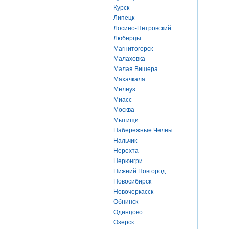
Курск
Липецк
Лосино-Петровский
Люберцы
Магнитогорск
Малаховка
Малая Вишера
Махачкала
Мелеуз
Миасс
Москва
Мытищи
Набережные Челны
Нальчик
Нерехта
Нерюнгри
Нижний Новгород
Новосибирск
Новочеркасск
Обнинск
Одинцово
Озерск