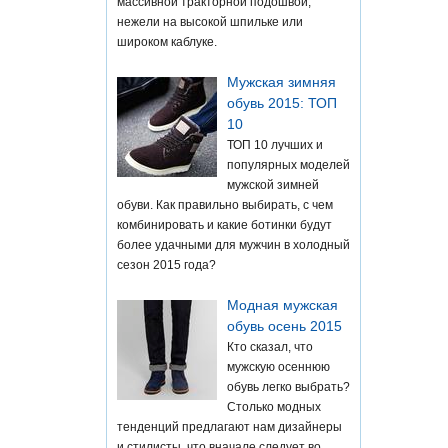
массивной тракторной подошвой,
нежели на высокой шпильке или
широком каблуке.
Мужская зимняя
обувь 2015: ТОП
10
ТОП 10 лучших и
популярных моделей
мужской зимней
обуви. Как правильно выбирать, с чем
комбинировать и какие ботинки будут
более удачными для мужчин в холодный
сезон 2015 года?
Модная мужская
обувь осень 2015
Кто сказал, что
мужскую осеннюю
обувь легко выбрать?
Столько модных
тенденций предлагают нам дизайнеры
и стилисты, что вначале следует во