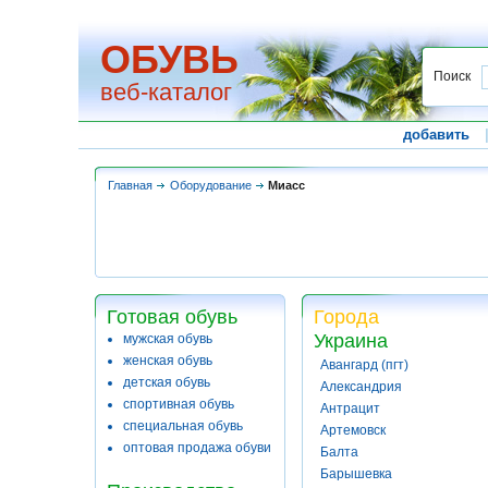
ОБУВЬ
Поиск
веб-каталог
добавить
Главная
Оборудование
Миасс
Готовая обувь
Города
Украина
мужская обувь
женская обувь
Авангард (пгт)
детская обувь
Александрия
спортивная обувь
Антрацит
специальная обувь
Артемовск
оптовая продажа обуви
Балта
Барышевка