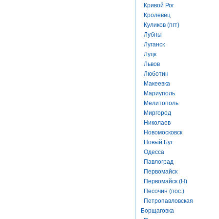
Кривой Рог
Кролевец
Куликов (пгт)
Лубны
Луганск
Луцк
Львов
Люботин
Макеевка
Мариуполь
Мелитополь
Миргород
Николаев
Новомосковск
Новый Буг
Одесса
Павлоград
Первомайск
Первомайск (Н)
Песочин (пос.)
Петропавловская
Борщаговка