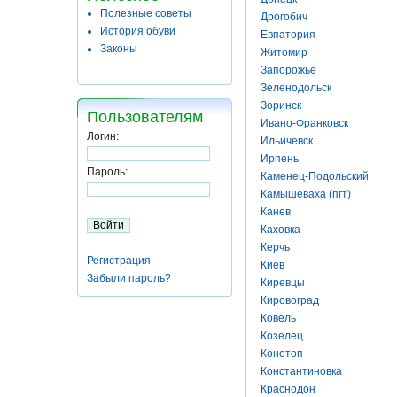
Полезные советы
Дрогобич
История обуви
Евпатория
Законы
Житомир
Запорожье
Зеленодольск
Зоринск
Пользователям
Ивано-Франковск
Логин:
Ильичевск
Ирпень
Пароль:
Каменец-Подольский
Камышеваха (пгт)
Канев
Каховка
Керчь
Регистрация
Киев
Забыли пароль?
Киревцы
Кировоград
Ковель
Козелец
Конотоп
Константиновка
Краснодон