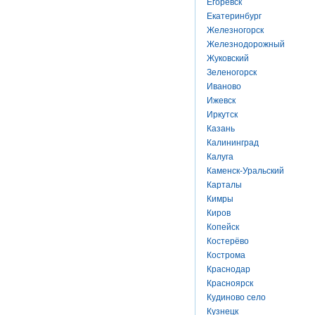
Егоревск
Екатеринбург
Железногорск
Железнодорожный
Жуковский
Зеленогорск
Иваново
Ижевск
Иркутск
Казань
Калининград
Калуга
Каменск-Уральский
Карталы
Кимры
Киров
Копейск
Костерёво
Кострома
Краснодар
Красноярск
Кудиново село
Кузнецк