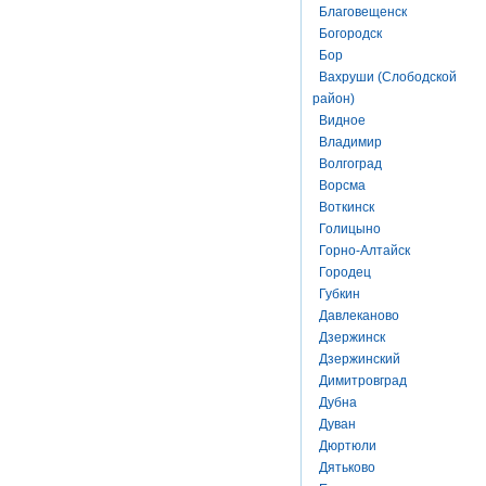
Благовещенск
Богородск
Бор
Вахруши (Слободской
район)
Видное
Владимир
Волгоград
Ворсма
Воткинск
Голицыно
Горно-Алтайск
Городец
Губкин
Давлеканово
Дзержинск
Дзержинский
Димитровград
Дубна
Дуван
Дюртюли
Дятьково