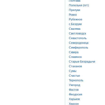
Полтава
Попельня (пгт)
Прилуки
Ровно
Рубежное
с.Безруки
Свалява
Светловодск
Севастополь
Северодонецк
Симферополь
Сквира
Славянск
Старые Безрадычи
Стаханов
Сумы
Счастье
Тернополь
Ужгород
Фастов
Феодосия
Харьков
Херсон