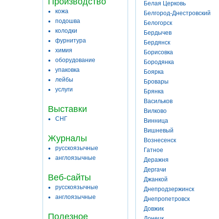
Производство
Белая Церковь
кожа
Белгород-Днестровский
подошва
Белогорск
колодки
Бердычев
фурнитура
Бердянск
химия
Борисовка
оборудование
Бородянка
упаковка
Боярка
лейбы
Бровары
услуги
Брянка
Васильков
Выставки
Вилково
СНГ
Винница
Вишневый
Журналы
Вознесенск
русскоязычные
Гатное
англоязычные
Деражня
Дергачи
Веб-сайты
Джанкой
русскоязычные
Днепродзержинск
англоязычные
Днепропетровск
Довжик
Полезное
Донецк