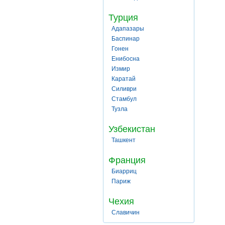
Турция
Адапазары
Баспинар
Гонен
Енибосна
Измир
Каратай
Силиври
Стамбул
Тузла
Узбекистан
Ташкент
Франция
Биарриц
Париж
Чехия
Славичин