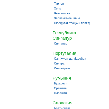
Тарнов
Хелм
Ченстохова
Червёнка-Лещины
Юзефув (Отвоцкий повят)
Республика
Сингапур
Сингапур
Португалия
Сан-Жуан-да-Мадейра
Синтра
Фелгейраш
Румыния
Бухарест
Орэштие
Плоешти
Словакия
Братислава