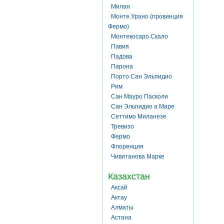
Милан
Монте Урано (провинция
Фермо)
Монтекосаро Скало
Павия
Падова
Парона
Порто Сан Эльпидио
Рим
Сан Мауро Пасколи
Сан Эльпидио а Маре
Сеттимо Миланезе
Тревизо
Фермо
Флоренция
Чивитанова Марке
Казахстан
Аксай
Актау
Алматы
Астана