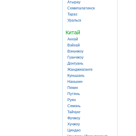
Атырау
Семипалатинск
Тараз
Уральск
Китай
Анхай
Вэйхай
Вэньчжоу
Гуанчжоу
Донгуань
Жанджиаганге
Куньшань
Наньнин
Пекин
Путянь
Руян
Сямэнь
Тайчунг
Фучжоу
Хучжоу
Циндао