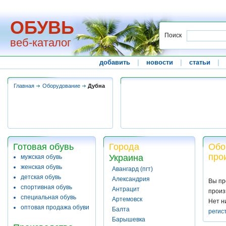
ОБУВЬ
Поиск
веб-каталог
добавить
|
новости
|
статьи
|
Главная
Оборудование
Дубна
Готовая обувь
Города
Обо
про
Украина
мужская обувь
женская обувь
Авангард (пгт)
детская обувь
Александрия
Вы пр
спортивная обувь
Антрацит
произ
специальная обувь
Артемовск
Нет н
оптовая продажа обуви
Балта
регис
Барышевка