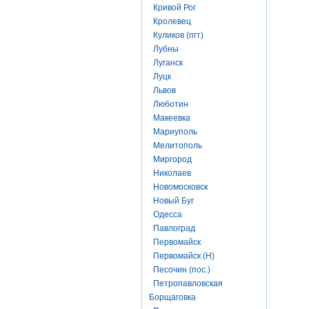
Кривой Рог
Кролевец
Куликов (пгт)
Лубны
Луганск
Луцк
Львов
Люботин
Макеевка
Мариуполь
Мелитополь
Миргород
Николаев
Новомосковск
Новый Буг
Одесса
Павлоград
Первомайск
Первомайск (Н)
Песочин (пос.)
Петропавловская
Борщаговка