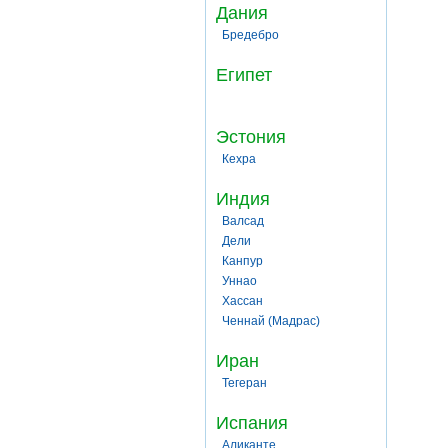
Дания
Бредебро
Египет
Эстония
Кехра
Индия
Валсад
Дели
Канпур
Уннао
Хассан
Ченнай (Мадрас)
Иран
Тегеран
Испания
Аликанте