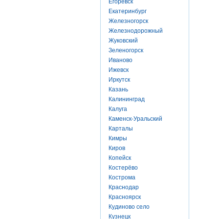
Егоревск
Екатеринбург
Железногорск
Железнодорожный
Жуковский
Зеленогорск
Иваново
Ижевск
Иркутск
Казань
Калининград
Калуга
Каменск-Уральский
Карталы
Кимры
Киров
Копейск
Костерёво
Кострома
Краснодар
Красноярск
Кудиново село
Кузнецк