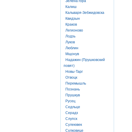
Зелена гора
Калиш
Кальваря-Зебжидовска
Квидзын
Краков
Легионово
Лодзь
Луков
Люблин
Мщонув
Надажин (Прушковский
повят)
Новы-Тарг
Отвоцк
Перемышль
Познань
Прушкув
Русец
Седльце
Серадз
Слупск
Сулеювек
Сулковице