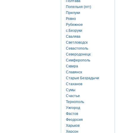
Полтава
Попельня (пгт)
Прилуки
Ровно
Рубежное
с.Безруки
Свалява
Светловодск
Севастополь
Северодонецк
Симферополь
Сквира
Славянск
Старые Безрадычи
Стаханов
Сумы
Счастье
Тернополь
Ужгород
Фастов
Феодосия
Харьков
Херсон