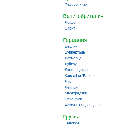
Фарроупилья
Великобритания
Лондон
Стрит
Германия
Берлин
Вупперталь
Детмольд
Дуйсбург
Дюссельдорф
Карлсбад (Баден)
Лар
Лейпциг
Марктредвиц
Оснабрюк
Хессиш-Ольдендорф
Грузия
Тбилиси