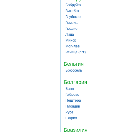
Бобруйск
Витебск
Глубокое
Гомель
Гродно
Лида
Минск
Могилев
Речица (пгт)
Бельгия
Брюссель
Болгария
Баня
Габрово
Пештера
Пловдив
Русе
София
Бразилия