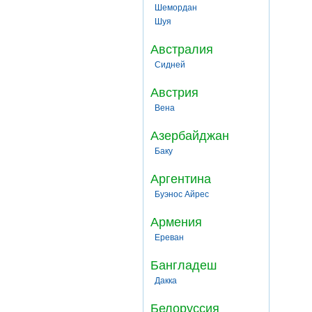
Шемордан
Шуя
Австралия
Сидней
Австрия
Вена
Азербайджан
Баку
Аргентина
Буэнос Айрес
Армения
Ереван
Бангладеш
Дакка
Белоруссия