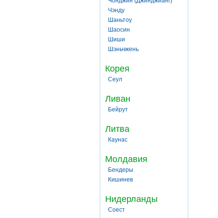
Чонджин (Джинджианг)
Чэнду
Шаньтоу
Шаосин
Шиши
Шэньчжень
Корея
Сеул
Ливан
Бейрут
Литва
Каунас
Молдавия
Бендеры
Кишинев
Нидерланды
Соест