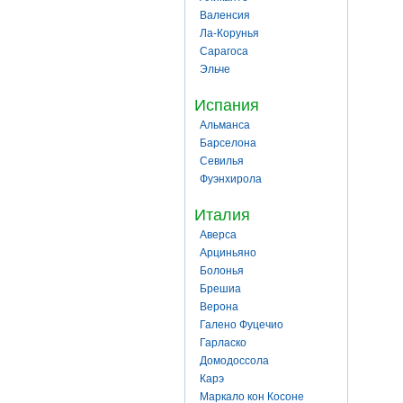
Валенсия
Ла-Корунья
Сарагоса
Эльче
Испания
Альманса
Барселона
Севилья
Фуэнхирола
Италия
Аверса
Арциньяно
Болонья
Брешиа
Верона
Галено Фуцечио
Гарласко
Домодоссола
Карэ
Маркало кон Косоне