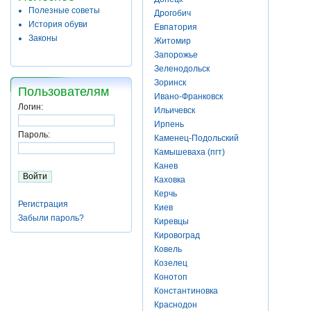
Полезные советы
Дрогобич
История обуви
Евпатория
Законы
Житомир
Запорожье
Зеленодольск
Зоринск
Пользователям
Ивано-Франковск
Логин:
Ильичевск
Ирпень
Пароль:
Каменец-Подольский
Камышеваха (пгт)
Канев
Каховка
Керчь
Регистрация
Киев
Забыли пароль?
Киревцы
Кировоград
Ковель
Козелец
Конотоп
Константиновка
Краснодон