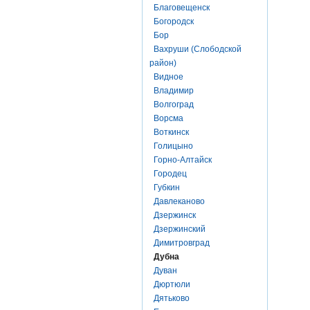
Благовещенск
Богородск
Бор
Вахруши (Слободской
район)
Видное
Владимир
Волгоград
Ворсма
Воткинск
Голицыно
Горно-Алтайск
Городец
Губкин
Давлеканово
Дзержинск
Дзержинский
Димитровград
Дубна
Дуван
Дюртюли
Дятьково