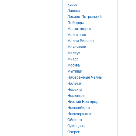
Курск
Липецк
Лосино-Петровский
Люберцы
Магнитогорск
Малаховка
Малая Вишера
Махачкала
Мелеуз
Миасс
Москва
Мытищи
Набережные Челны
Нальчик
Нерехта
Нерюнгри
Нижний Новгород
Новосибирск
Новочеркасск
Обнинск
Одинцово
Озерск