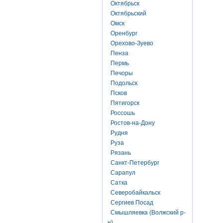
Октябрьск
Октябрьский
Омск
Оренбург
Орехово-Зуево
Пенза
Пермь
Печоры
Подольск
Псков
Пятигорск
Россошь
Ростов-на-Дону
Рудня
Руза
Рязань
Санкт-Петербург
Сарапул
Сатка
Северобайкальск
Сергиев Посад
Смышляевка (Волжский р-
н)