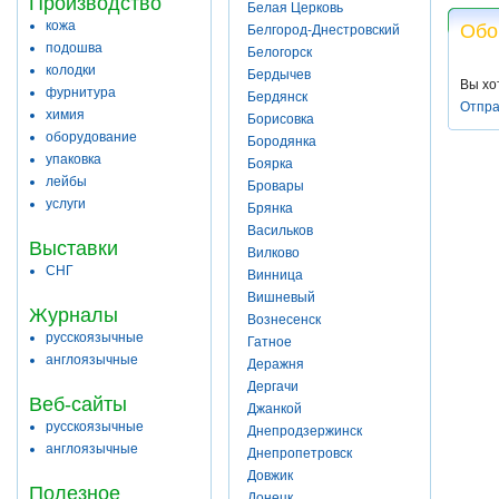
Производство
Белая Церковь
кожа
Обо
Белгород-Днестровский
подошва
Белогорск
колодки
Бердычев
Вы хо
фурнитура
Бердянск
Отпра
химия
Борисовка
оборудование
Бородянка
упаковка
Боярка
лейбы
Бровары
услуги
Брянка
Васильков
Выставки
Вилково
СНГ
Винница
Вишневый
Журналы
Вознесенск
русскоязычные
Гатное
англоязычные
Деражня
Дергачи
Веб-сайты
Джанкой
русскоязычные
Днепродзержинск
англоязычные
Днепропетровск
Довжик
Полезное
Донецк