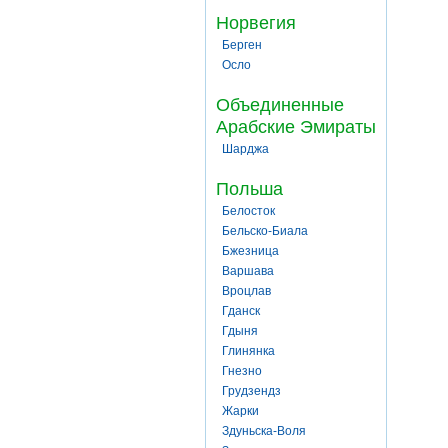
Норвегия
Берген
Осло
Объединенные
Арабские Эмираты
Шарджа
Польша
Белосток
Бельско-Биала
Бжезница
Варшава
Вроцлав
Гданск
Гдыня
Глинянка
Гнезно
Грудзендз
Жарки
Здуньска-Воля