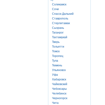
Соликамск
Сочи
Спасск Дальний
Ставрополь
Стерлитамак
Сызрань
Таганрог
Тахтамукай
Тверь
Тольятти
Томск
Торопец
Тула
Тюмень
Ульяновск
Уфа
Хабаровск
Чайковский
Чебоксары
Челябинск
Черногорск
Чита