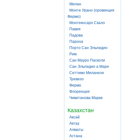
Милан
Монте Урано (провинция
Фермо)
Монтекосаро Скало
Павия
Падова
Парона
Порто Сан Эльпидио
Рим
Сан Мауро Пасколи
Сан Эльпидио а Маре
Сеттимо Миланезе
Тревизо
Фермо
Флоренция
Чивитанова Марке
Казахстан
Аксай
Актау
Алматы
Астана