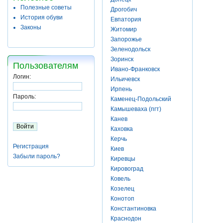
Полезные советы
Дрогобич
История обуви
Евпатория
Законы
Житомир
Запорожье
Зеленодольск
Зоринск
Пользователям
Ивано-Франковск
Логин:
Ильичевск
Ирпень
Пароль:
Каменец-Подольский
Камышеваха (пгт)
Канев
Каховка
Керчь
Регистрация
Киев
Забыли пароль?
Киревцы
Кировоград
Ковель
Козелец
Конотоп
Константиновка
Краснодон