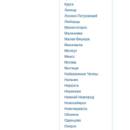
Курск
Липецк
Лосино-Петровский
Люберцы
Магнитогорск
Малаховка
Малая Вишера
Махачкала
Мелеуз
Миасс
Москва
Мытищи
Набережные Челны
Нальчик
Нерехта
Нерюнгри
Нижний Новгород
Новосибирск
Новочеркасск
Обнинск
Одинцово
Озерск