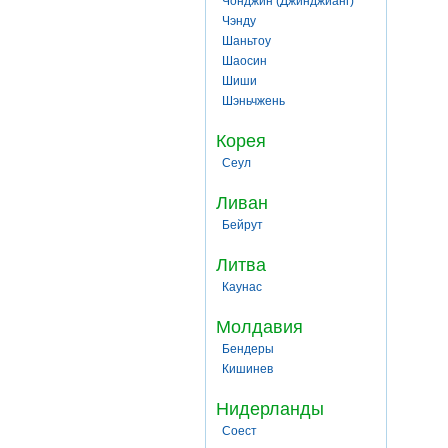
Чонджин (Джинджианг)
Чэнду
Шаньтоу
Шаосин
Шиши
Шэньчжень
Корея
Сеул
Ливан
Бейрут
Литва
Каунас
Молдавия
Бендеры
Кишинев
Нидерланды
Соест