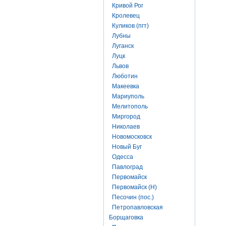
Кривой Рог
Кролевец
Куликов (пгт)
Лубны
Луганск
Луцк
Львов
Люботин
Макеевка
Мариуполь
Мелитополь
Миргород
Николаев
Новомосковск
Новый Буг
Одесса
Павлоград
Первомайск
Первомайск (Н)
Песочин (пос.)
Петропавловская
Борщаговка