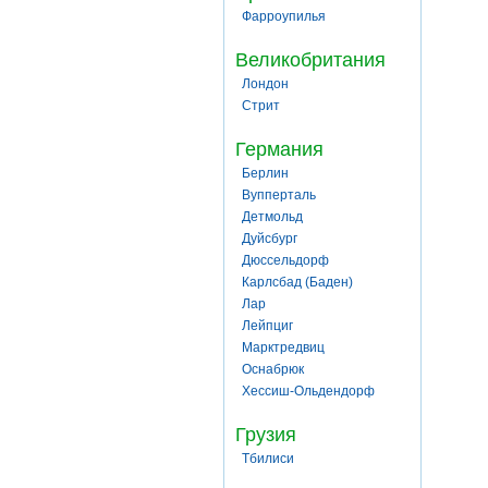
Фарроупилья
Великобритания
Лондон
Стрит
Германия
Берлин
Вупперталь
Детмольд
Дуйсбург
Дюссельдорф
Карлсбад (Баден)
Лар
Лейпциг
Марктредвиц
Оснабрюк
Хессиш-Ольдендорф
Грузия
Тбилиси