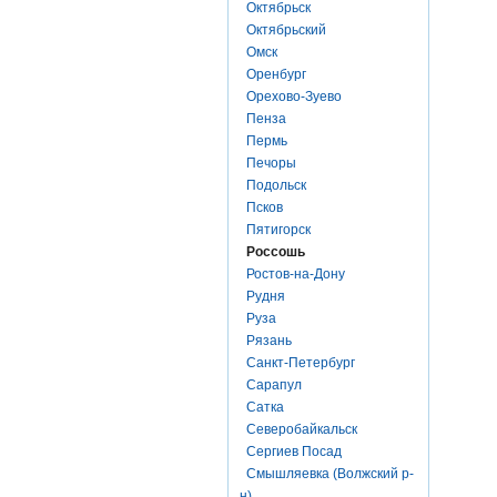
Октябрьск
Октябрьский
Омск
Оренбург
Орехово-Зуево
Пенза
Пермь
Печоры
Подольск
Псков
Пятигорск
Россошь
Ростов-на-Дону
Рудня
Руза
Рязань
Санкт-Петербург
Сарапул
Сатка
Северобайкальск
Сергиев Посад
Смышляевка (Волжский р-
н)