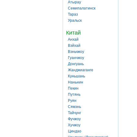
Атырау
Семипалатинск
Тараз
Уральск
Китай
Анхай
Вэйхай
Вэньчжоу
Гуанчжоу
Донгуань
Жанджиаганге
Куньшань
Наньнин
Пекин
Путянь
Руян
Сямэнь
Тайчунг
Фучжоу
Хучжоу
Циндао