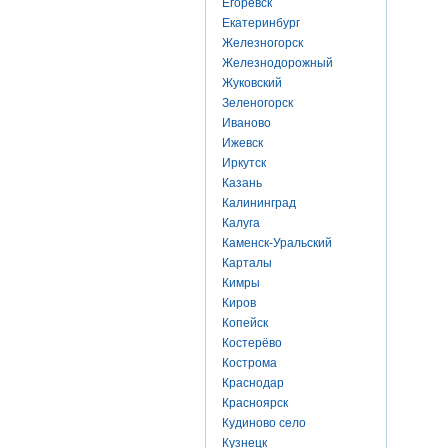
Егоревск
Екатеринбург
Железногорск
Железнодорожный
Жуковский
Зеленогорск
Иваново
Ижевск
Иркутск
Казань
Калининград
Калуга
Каменск-Уральский
Карталы
Кимры
Киров
Копейск
Костерёво
Кострома
Краснодар
Красноярск
Кудиново село
Кузнецк