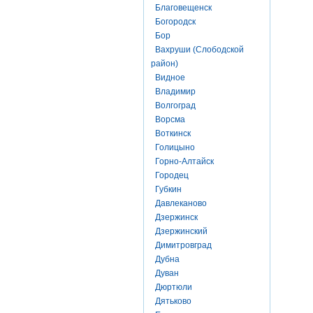
Благовещенск
Богородск
Бор
Вахруши (Слободской
район)
Видное
Владимир
Волгоград
Ворсма
Воткинск
Голицыно
Горно-Алтайск
Городец
Губкин
Давлеканово
Дзержинск
Дзержинский
Димитровград
Дубна
Дуван
Дюртюли
Дятьково