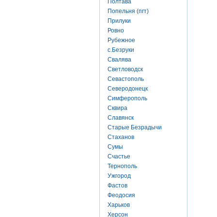
Полтава
Попельня (пгт)
Прилуки
Ровно
Рубежное
с.Безруки
Свалява
Светловодск
Севастополь
Северодонецк
Симферополь
Сквира
Славянск
Старые Безрадычи
Стаханов
Сумы
Счастье
Тернополь
Ужгород
Фастов
Феодосия
Харьков
Херсон