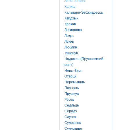
Зелена гора
Калиш
Кальваря-Зебжидовска
Квидзын
Краков
Легионово
Лодзь
Луков
Люблин
Мщонув
Надажин (Прушковский
повят)
Новы-Тарг
Отвоцк
Перемышль
Познань
Прушкув
Русец
Седльце
Серадз
Слупск
Сулеювек
Сулковице