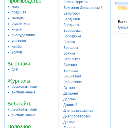
Производство
Белая Церковь
кожа
Обо
Белгород-Днестровский
подошва
Белогорск
колодки
Бердычев
Вы хо
фурнитура
Бердянск
Отпра
химия
Борисовка
оборудование
Бородянка
упаковка
Боярка
лейбы
Бровары
услуги
Брянка
Васильков
Выставки
Вилково
СНГ
Винница
Вишневый
Журналы
Вознесенск
русскоязычные
Гатное
англоязычные
Деражня
Дергачи
Веб-сайты
Джанкой
русскоязычные
Днепродзержинск
англоязычные
Днепропетровск
Довжик
Полезное
Донецк