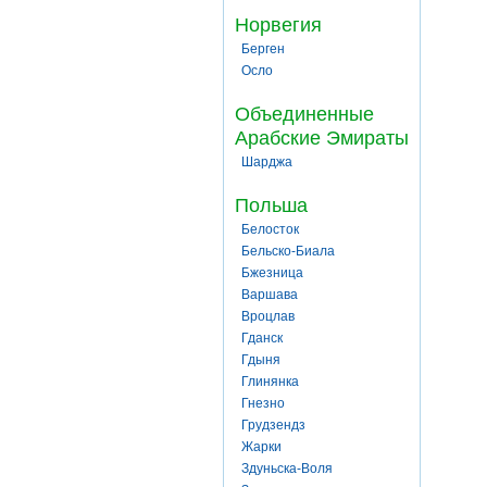
Норвегия
Берген
Осло
Объединенные
Арабские Эмираты
Шарджа
Польша
Белосток
Бельско-Биала
Бжезница
Варшава
Вроцлав
Гданск
Гдыня
Глинянка
Гнезно
Грудзендз
Жарки
Здуньска-Воля