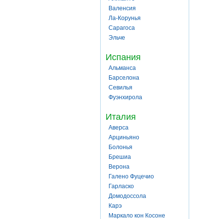
Валенсия
Ла-Корунья
Сарагоса
Эльче
Испания
Альманса
Барселона
Севилья
Фуэнхирола
Италия
Аверса
Арциньяно
Болонья
Брешиа
Верона
Галено Фуцечио
Гарласко
Домодоссола
Карэ
Маркало кон Косоне