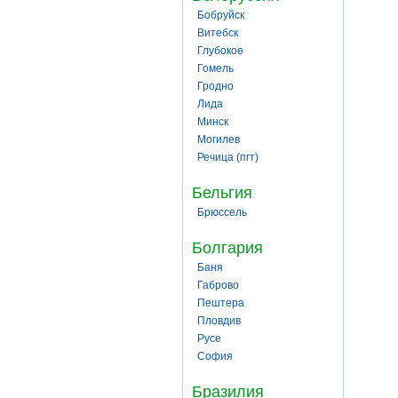
Бобруйск
Витебск
Глубокое
Гомель
Гродно
Лида
Минск
Могилев
Речица (пгт)
Бельгия
Брюссель
Болгария
Баня
Габрово
Пештера
Пловдив
Русе
София
Бразилия