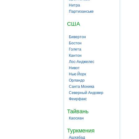
Нитра
Партизанське
США
Бивертон
Бостон
Голета
Кантон
Лос-Анджелес
Нивот
Нью Йорк
Орландо
Санта Моника
Северный Андовер
Феирфакс
Тайвань
Каосиан
Туркмения
Ашхабад