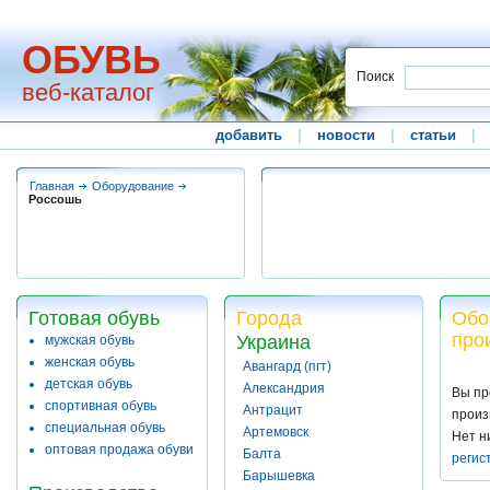
ОБУВЬ
Поиск
веб-каталог
добавить
|
новости
|
статьи
|
Главная
Оборудование
Россошь
Готовая обувь
Города
Обо
про
Украина
мужская обувь
женская обувь
Авангард (пгт)
детская обувь
Александрия
Вы пр
спортивная обувь
Антрацит
произ
специальная обувь
Артемовск
Нет н
оптовая продажа обуви
Балта
регис
Барышевка