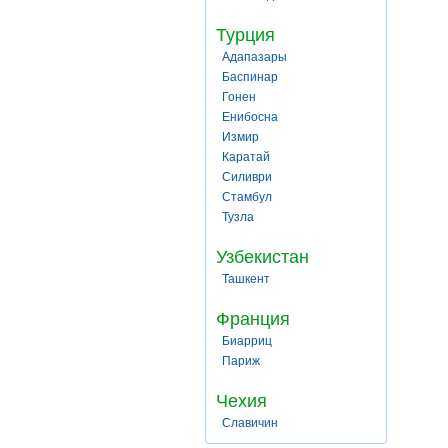
Турция
Адапазары
Баспинар
Гонен
Енибосна
Измир
Каратай
Силиври
Стамбул
Тузла
Узбекистан
Ташкент
Франция
Биарриц
Париж
Чехия
Славичин