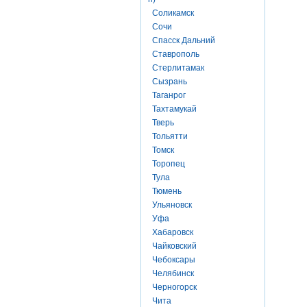
Соликамск
Сочи
Спасск Дальний
Ставрополь
Стерлитамак
Сызрань
Таганрог
Тахтамукай
Тверь
Тольятти
Томск
Торопец
Тула
Тюмень
Ульяновск
Уфа
Хабаровск
Чайковский
Чебоксары
Челябинск
Черногорск
Чита