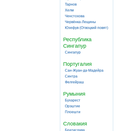
Тарнов
Хелм
Ченстохова
Червёнка-Лещины
Юзефув (Отвоцкий повят)
Республика
Сингапур
Сингапур
Португалия
Сан-Жуан-да-Мадейра
Синтра
Фелгейраш
Румыния
Бухарест
Орэштие
Плоешти
Словакия
Братислава