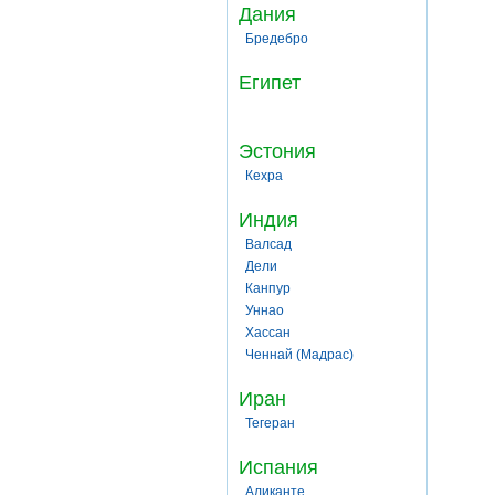
Дания
Бредебро
Египет
Эстония
Кехра
Индия
Валсад
Дели
Канпур
Уннао
Хассан
Ченнай (Мадрас)
Иран
Тегеран
Испания
Аликанте