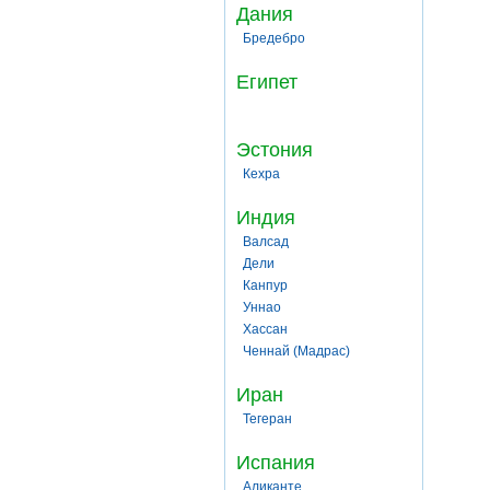
Дания
Бредебро
Египет
Эстония
Кехра
Индия
Валсад
Дели
Канпур
Уннао
Хассан
Ченнай (Мадрас)
Иран
Тегеран
Испания
Аликанте