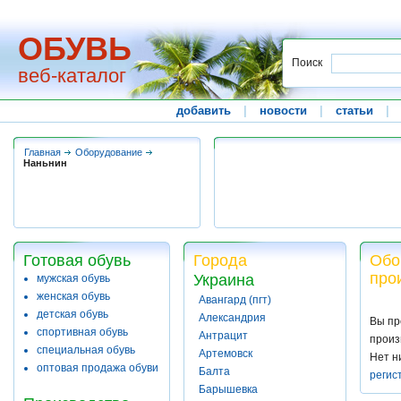
ОБУВЬ
Поиск
веб-каталог
добавить
|
новости
|
статьи
|
Главная
Оборудование
Наньнин
Готовая обувь
Города
Обо
про
Украина
мужская обувь
женская обувь
Авангард (пгт)
детская обувь
Александрия
Вы пр
спортивная обувь
Антрацит
произ
специальная обувь
Артемовск
Нет н
оптовая продажа обуви
Балта
регис
Барышевка