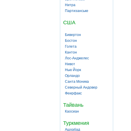
Нитра
Партизанське
США
Бивертон
Бостон
Голета
Кантон
Лос-Анджелес
Нивот
Нью Йорк
Орландо
Санта Моника
Северный Андовер
Феирфакс
Тайвань
Каосиан
Туркмения
Ашхабад