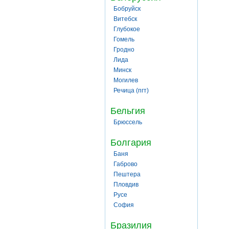
Бобруйск
Витебск
Глубокое
Гомель
Гродно
Лида
Минск
Могилев
Речица (пгт)
Бельгия
Брюссель
Болгария
Баня
Габрово
Пештера
Пловдив
Русе
София
Бразилия