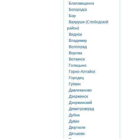
Благовещенск
Богородск
Бор
Вахруши (Слободской
район)
Видное
Владимир
Волгоград
Ворсма
Воткинск
Голицыно
Горно-Алтайск
Городец
Губкин
Давлеканово
Дзержинск
Дзержинский
Димитровград
Дубна
Дуван
Дюртюли
Дятьково