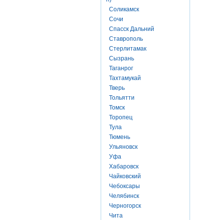
Соликамск
Сочи
Спасск Дальний
Ставрополь
Стерлитамак
Сызрань
Таганрог
Тахтамукай
Тверь
Тольятти
Томск
Торопец
Тула
Тюмень
Ульяновск
Уфа
Хабаровск
Чайковский
Чебоксары
Челябинск
Черногорск
Чита