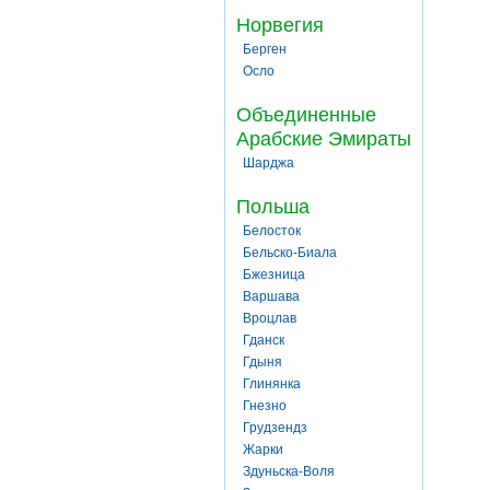
Норвегия
Берген
Осло
Объединенные
Арабские Эмираты
Шарджа
Польша
Белосток
Бельско-Биала
Бжезница
Варшава
Вроцлав
Гданск
Гдыня
Глинянка
Гнезно
Грудзендз
Жарки
Здуньска-Воля