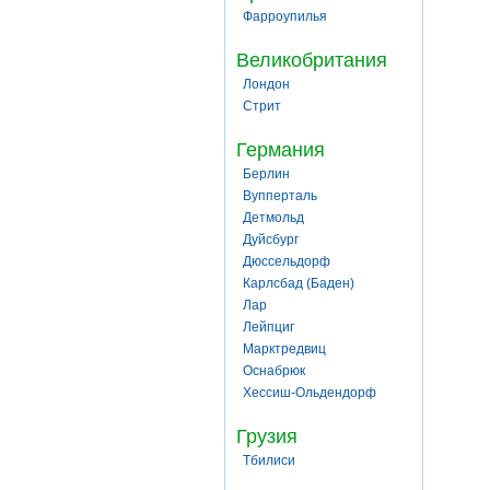
Фарроупилья
Великобритания
Лондон
Стрит
Германия
Берлин
Вупперталь
Детмольд
Дуйсбург
Дюссельдорф
Карлсбад (Баден)
Лар
Лейпциг
Марктредвиц
Оснабрюк
Хессиш-Ольдендорф
Грузия
Тбилиси