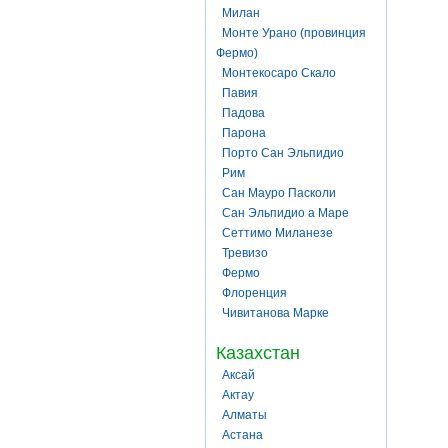
Милан
Монте Урано (провинция
Фермо)
Монтекосаро Скало
Павия
Падова
Парона
Порто Сан Эльпидио
Рим
Сан Мауро Пасколи
Сан Эльпидио а Маре
Сеттимо Миланезе
Тревизо
Фермо
Флоренция
Чивитанова Марке
Казахстан
Аксай
Актау
Алматы
Астана