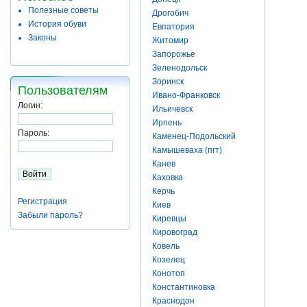
Полезные советы
Дрогобич
История обуви
Евпатория
Законы
Житомир
Запорожье
Зеленодольск
Зоринск
Пользователям
Ивано-Франковск
Логин:
Ильичевск
Ирпень
Пароль:
Каменец-Подольский
Камышеваха (пгт)
Канев
Каховка
Керчь
Регистрация
Киев
Забыли пароль?
Киревцы
Кировоград
Ковель
Козелец
Конотоп
Константиновка
Краснодон