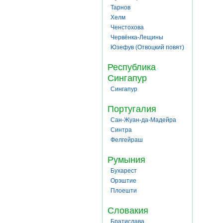
Тарнов
Хелм
Ченстохова
Червёнка-Лещины
Юзефув (Отвоцкий повят)
Республика
Сингапур
Сингапур
Португалия
Сан-Жуан-да-Мадейра
Синтра
Фелгейраш
Румыния
Бухарест
Орэштие
Плоешти
Словакия
Братислава