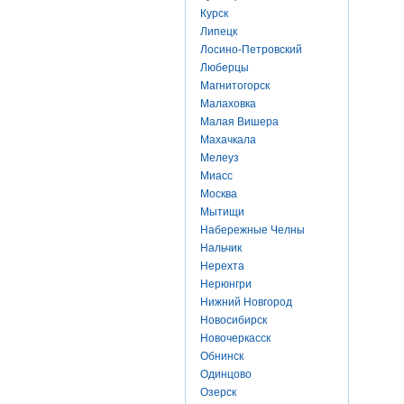
Курск
Липецк
Лосино-Петровский
Люберцы
Магнитогорск
Малаховка
Малая Вишера
Махачкала
Мелеуз
Миасс
Москва
Мытищи
Набережные Челны
Нальчик
Нерехта
Нерюнгри
Нижний Новгород
Новосибирск
Новочеркасск
Обнинск
Одинцово
Озерск