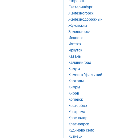
Егоревск
Екатеринбург
Железногорск
Железнодорожный
Жуковский
Зеленогорск
Иваново
Ижевск
Иркутск
Казань
Калининград
Калуга
Каменск-Уральский
Карталы
Кимры
Киров
Копейск
Костерёво
Кострома
Краснодар
Красноярск
Кудиново село
Кузнецк