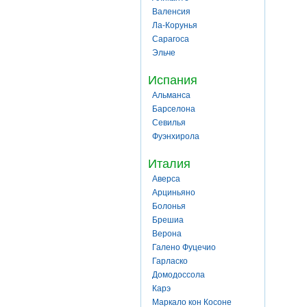
Валенсия
Ла-Корунья
Сарагоса
Эльче
Испания
Альманса
Барселона
Севилья
Фуэнхирола
Италия
Аверса
Арциньяно
Болонья
Брешиа
Верона
Галено Фуцечио
Гарласко
Домодоссола
Карэ
Маркало кон Косоне