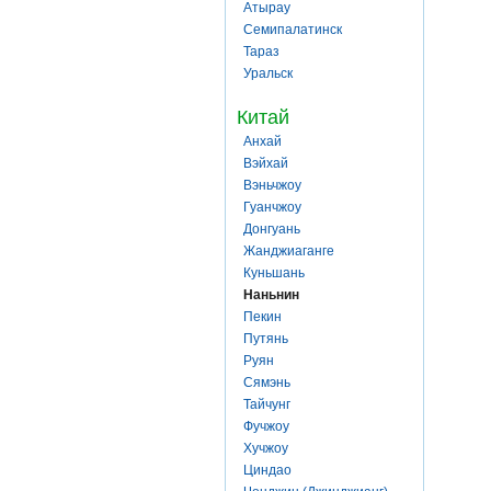
Атырау
Семипалатинск
Тараз
Уральск
Китай
Анхай
Вэйхай
Вэньчжоу
Гуанчжоу
Донгуань
Жанджиаганге
Куньшань
Наньнин
Пекин
Путянь
Руян
Сямэнь
Тайчунг
Фучжоу
Хучжоу
Циндао