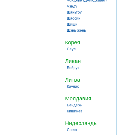
Чонджин (Джинджианг)
Чэнду
Шаньтоу
Шаосин
Шиши
Шэньчжень
Корея
Сеул
Ливан
Бейрут
Литва
Каунас
Молдавия
Бендеры
Кишинев
Нидерланды
Соест