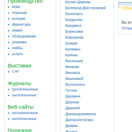
Производство
Белая Церковь
кожа
Обо
Белгород-Днестровский
подошва
Белогорск
колодки
Бердычев
Вы хо
фурнитура
Бердянск
Отпра
химия
Борисовка
оборудование
Бородянка
упаковка
Боярка
лейбы
Бровары
услуги
Брянка
Васильков
Выставки
Вилково
СНГ
Винница
Вишневый
Журналы
Вознесенск
русскоязычные
Гатное
англоязычные
Деражня
Дергачи
Веб-сайты
Джанкой
русскоязычные
Днепродзержинск
англоязычные
Днепропетровск
Довжик
Полезное
Донецк