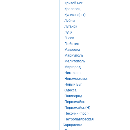
Кривой Рог
Кролевец
Куликов (пгт)
Лубны
Луганск
Луцк
Львов
Люботин
Макеевка
Мариуполь
Мелитополь
Миргород
Николаев
Новомосковск
Новый Буг
Одесса
Павлоград
Первомайск
Первомайск (Н)
Песочин (пос.)
Петропавловская
Борщаговка