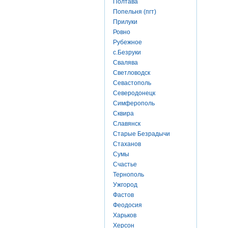
Полтава
Попельня (пгт)
Прилуки
Ровно
Рубежное
с.Безруки
Свалява
Светловодск
Севастополь
Северодонецк
Симферополь
Сквира
Славянск
Старые Безрадычи
Стаханов
Сумы
Счастье
Тернополь
Ужгород
Фастов
Феодосия
Харьков
Херсон