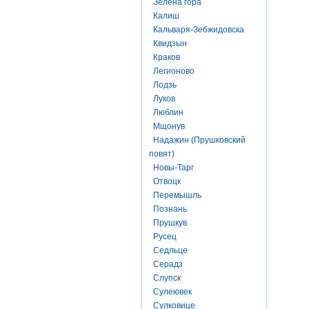
Зелена гора
Калиш
Кальваря-Зебжидовска
Квидзын
Краков
Легионово
Лодзь
Луков
Люблин
Мщонув
Надажин (Прушковский
повят)
Новы-Тарг
Отвоцк
Перемышль
Познань
Прушкув
Русец
Седльце
Серадз
Слупск
Сулеювек
Сулковице