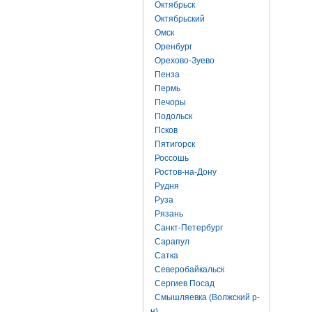
Октябрьск
Октябрьский
Омск
Оренбург
Орехово-Зуево
Пенза
Пермь
Печоры
Подольск
Псков
Пятигорск
Россошь
Ростов-на-Дону
Рудня
Руза
Рязань
Санкт-Петербург
Сарапул
Сатка
Северобайкальск
Сергиев Посад
Смышляевка (Волжский р-
н)