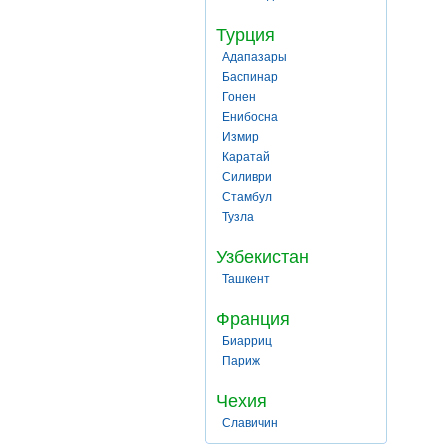
Турция
Адапазары
Баспинар
Гонен
Енибосна
Измир
Каратай
Силиври
Стамбул
Тузла
Узбекистан
Ташкент
Франция
Биарриц
Париж
Чехия
Славичин