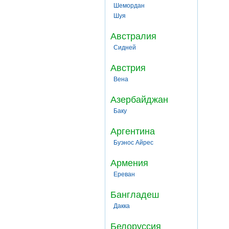
Шемордан
Шуя
Австралия
Сидней
Австрия
Вена
Азербайджан
Баку
Аргентина
Буэнос Айрес
Армения
Ереван
Бангладеш
Дакка
Белоруссия