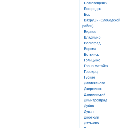
Благовещенск
Богородск
Бор
Вахруши (Слободской
район)
Видное
Владимир
Волгоград
Ворсма
Воткинск
Голицыно
Горно-Алтайск
Городец
Губкин
Давлеканово
Дзержинск
Дзержинский
Димитровград
Дубна
Дуван
Дюртюли
Дятьково