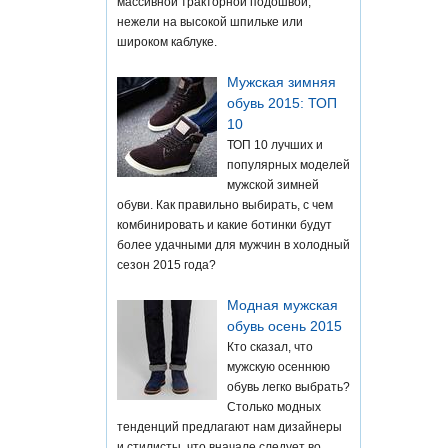
массивной тракторной подошвой,
нежели на высокой шпильке или
широком каблуке.
Мужская зимняя
обувь 2015: ТОП
10
ТОП 10 лучших и
популярных моделей
мужской зимней
обуви. Как правильно выбирать, с чем
комбинировать и какие ботинки будут
более удачными для мужчин в холодный
сезон 2015 года?
Модная мужская
обувь осень 2015
Кто сказал, что
мужскую осеннюю
обувь легко выбрать?
Столько модных
тенденций предлагают нам дизайнеры
и стилисты, что вначале следует во