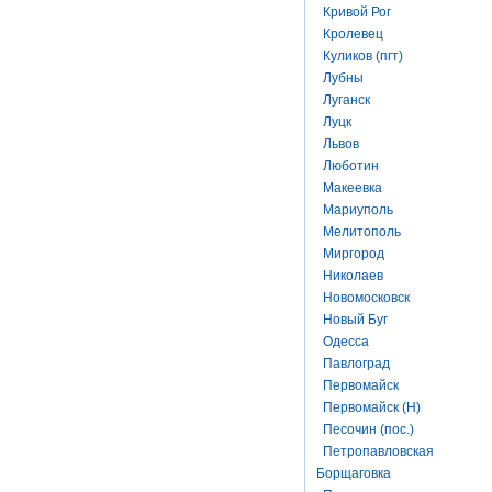
Кривой Рог
Кролевец
Куликов (пгт)
Лубны
Луганск
Луцк
Львов
Люботин
Макеевка
Мариуполь
Мелитополь
Миргород
Николаев
Новомосковск
Новый Буг
Одесса
Павлоград
Первомайск
Первомайск (Н)
Песочин (пос.)
Петропавловская
Борщаговка