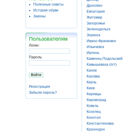
Полезные советы
Дрогобич
История обуви
Евпатория
Законы
Житомир
Запорожье
Зеленодольск
Зоринск
Пользователям
Ивано-Франковск
Логин:
Ильичевск
Ирпень
Пароль:
Каменец-Подольский
Камышеваха (пгт)
Канев
Каховка
Керчь
Регистрация
Киев
Забыли пароль?
Киревцы
Кировоград
Ковель
Козелец
Конотоп
Константиновка
Краснодон