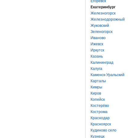
Егоревск
Екатеринбург
Железногорск
Железнодорожный
Жуковский
Зеленогорск
Иваново
Ижевск
Иркутск
Казань
Калининград
Калуга
Каменск-Уральский
Карталы
Кимры
Киров
Копейск
Костерёво
Кострома
Краснодар
Красноярск
Кудиново село
Кузнецк