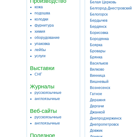
Производство
Белая Церковь
кожа
Белгород-Днестровский
подошва
Белогорск
колодки
Бердычев
фурнитура
Бердянск
химия
Борисовка
оборудование
Бородянка
упаковка
Боярка
лейбы
Бровары
услуги
Брянка
Васильков
Выставки
Вилково
СНГ
Винница
Вишневый
Журналы
Вознесенск
русскоязычные
Гатное
англоязычные
Деражня
Дергачи
Веб-сайты
Джанкой
русскоязычные
Днепродзержинск
англоязычные
Днепропетровск
Довжик
Полезное
Донецк