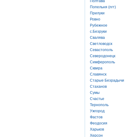
Полтава
Попельня (пгт)
Прилуки
Ровно
Рубежное
с.Безруки
Свалява
Светловодск
Севастополь
Северодонецк
Симферополь
Сквира
Славянск
Старые Безрадычи
Стаханов
Сумы
Счастье
Тернополь
Ужгород
Фастов
Феодосия
Харьков
Херсон