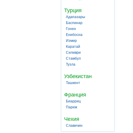
Турция
Адапазары
Баспинар
Гонен
Енибосна
Измир
Каратай
Силиври
Стамбул
Тузла
Узбекистан
Ташкент
Франция
Биарриц
Париж
Чехия
Славичин