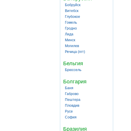
Бобруйск
Витебск
Глубокое
Гомель
Гродно
Лида
Минск
Могилев
Речица (пгт)
Бельгия
Брюссель
Болгария
Баня
Габрово
Пештера
Пловдив
Русе
София
Бразилия