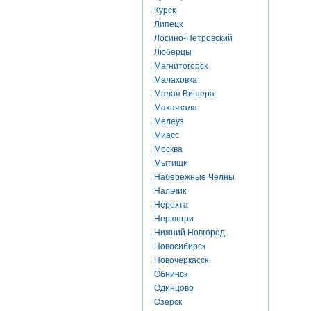
Курск
Липецк
Лосино-Петровский
Люберцы
Магнитогорск
Малаховка
Малая Вишера
Махачкала
Мелеуз
Миасс
Москва
Мытищи
Набережные Челны
Нальчик
Нерехта
Нерюнгри
Нижний Новгород
Новосибирск
Новочеркасск
Обнинск
Одинцово
Озерск