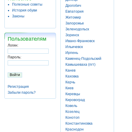
Полезные советы
Дрогобич
История обуви
Евпатория
Законы
Житомир
Запорожье
Зеленодольск
Зоринск
Пользователям
Ивано-Франковск
Логин:
Ильичевск
Ирпень
Пароль:
Каменец-Подольский
Камышеваха (пгт)
Канев
Каховка
Керчь
Регистрация
Киев
Забыли пароль?
Киревцы
Кировоград
Ковель
Козелец
Конотоп
Константиновка
Краснодон