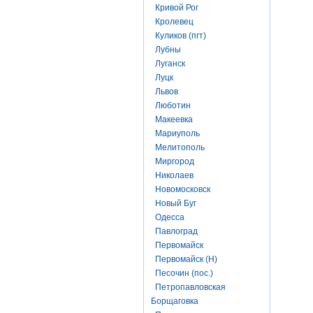
Кривой Рог
Кролевец
Куликов (пгт)
Лубны
Луганск
Луцк
Львов
Люботин
Макеевка
Мариуполь
Мелитополь
Миргород
Николаев
Новомосковск
Новый Буг
Одесса
Павлоград
Первомайск
Первомайск (Н)
Песочин (пос.)
Петропавловская
Борщаговка