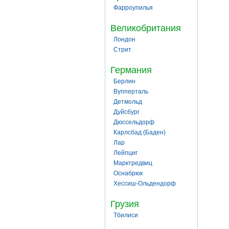
Фарроупилья
Великобритания
Лондон
Стрит
Германия
Берлин
Вупперталь
Детмольд
Дуйсбург
Дюссельдорф
Карлсбад (Баден)
Лар
Лейпциг
Марктредвиц
Оснабрюк
Хессиш-Ольдендорф
Грузия
Тбилиси