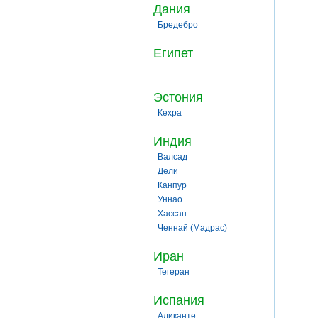
Дания
Бредебро
Египет
Эстония
Кехра
Индия
Валсад
Дели
Канпур
Уннао
Хассан
Ченнай (Мадрас)
Иран
Тегеран
Испания
Аликанте