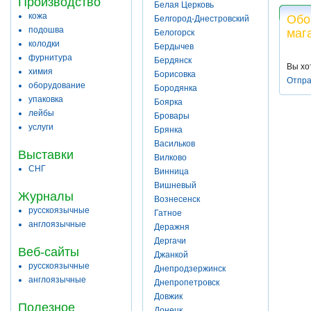
Производство
Белая Церковь
кожа
Обо
Белгород-Днестровский
подошва
маг
Белогорск
колодки
Бердычев
фурнитура
Бердянск
Вы хо
химия
Борисовка
Отпра
оборудование
Бородянка
упаковка
Боярка
лейбы
Бровары
услуги
Брянка
Васильков
Выставки
Вилково
СНГ
Винница
Вишневый
Журналы
Вознесенск
русскоязычные
Гатное
англоязычные
Деражня
Дергачи
Веб-сайты
Джанкой
русскоязычные
Днепродзержинск
англоязычные
Днепропетровск
Довжик
Полезное
Донецк