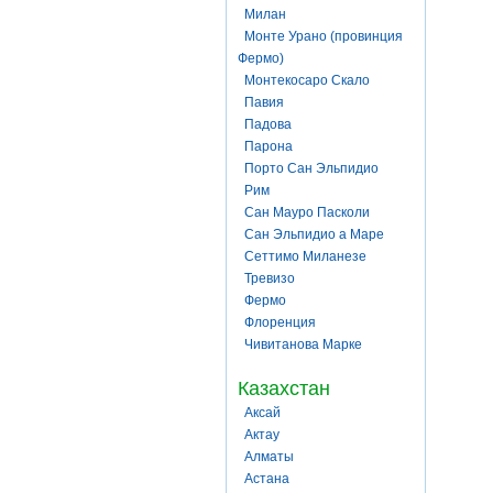
Милан
Монте Урано (провинция
Фермо)
Монтекосаро Скало
Павия
Падова
Парона
Порто Сан Эльпидио
Рим
Сан Мауро Пасколи
Сан Эльпидио а Маре
Сеттимо Миланезе
Тревизо
Фермо
Флоренция
Чивитанова Марке
Казахстан
Аксай
Актау
Алматы
Астана