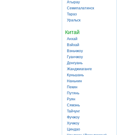
Атырау
Семипалатинск
Тараз
Уральск
Китай
Анхай
Вэйхай
Вэньчжоу
Гуанчжоу
Донгуань
Жанджиаганге
Куньшань
Наньнин
Пекин
Путянь
Руян
Сямэнь
Тайчунг
Фучжоу
Хучжоу
Циндао