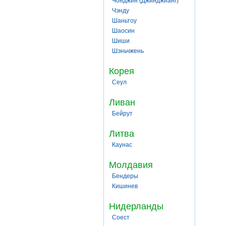
Чонджин (Джинджианг)
Чэнду
Шаньтоу
Шаосин
Шиши
Шэньчжень
Корея
Сеул
Ливан
Бейрут
Литва
Каунас
Молдавия
Бендеры
Кишинев
Нидерланды
Соест