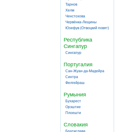
Тарнов
Хелм
Ченстохова
Червёнка-Лещины
Юзефув (Отвоцкий повят)
Республика
Сингапур
Сингапур
Португалия
Сан-Жуан-да-Мадейра
Синтра
Фелгейраш
Румыния
Бухарест
Орэштие
Плоешти
Словакия
Братислава