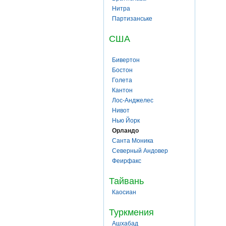
Нитра
Партизанське
США
Бивертон
Бостон
Голета
Кантон
Лос-Анджелес
Нивот
Нью Йорк
Орландо
Санта Моника
Северный Андовер
Феирфакс
Тайвань
Каосиан
Туркмения
Ашхабад