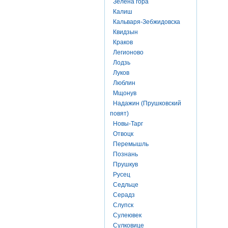
Зелена гора
Калиш
Кальваря-Зебжидовска
Квидзын
Краков
Легионово
Лодзь
Луков
Люблин
Мщонув
Надажин (Прушковский
повят)
Новы-Тарг
Отвоцк
Перемышль
Познань
Прушкув
Русец
Седльце
Серадз
Слупск
Сулеювек
Сулковице