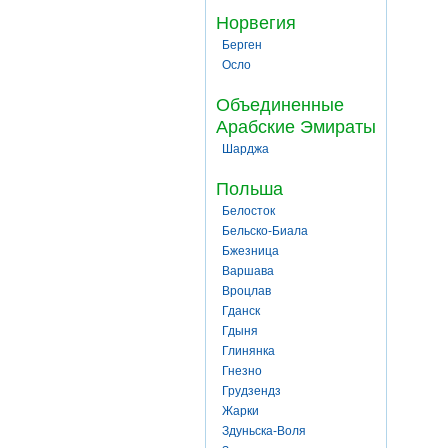
Норвегия
Берген
Осло
Объединенные
Арабские Эмираты
Шарджа
Польша
Белосток
Бельско-Биала
Бжезница
Варшава
Вроцлав
Гданск
Гдыня
Глинянка
Гнезно
Грудзендз
Жарки
Здуньска-Воля