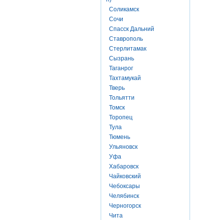
Соликамск
Сочи
Спасск Дальний
Ставрополь
Стерлитамак
Сызрань
Таганрог
Тахтамукай
Тверь
Тольятти
Томск
Торопец
Тула
Тюмень
Ульяновск
Уфа
Хабаровск
Чайковский
Чебоксары
Челябинск
Черногорск
Чита