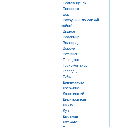
Благовещенск
Богородск
Бор
Вахруши (Слободской
район)
Видное
Владимир
Волгоград
Ворсма
Воткинск
Голицыно
Горно-Алтайск
Городец
Губкин
Давлеканово
Дзержинск
Дзержинский
Димитровград
Дубна
Дуван
Дюртюли
Дятьково