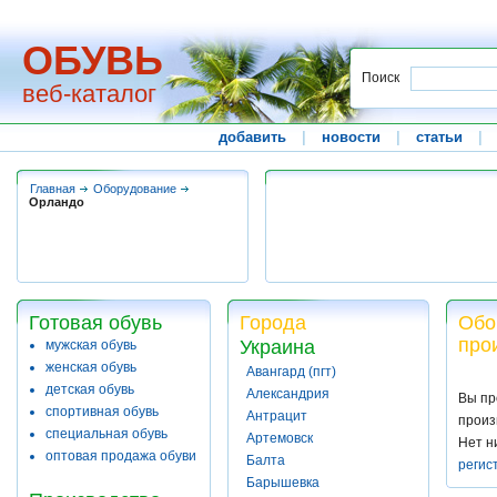
ОБУВЬ
Поиск
веб-каталог
добавить
|
новости
|
статьи
|
Главная
Оборудование
Орландо
Готовая обувь
Города
Обо
про
Украина
мужская обувь
женская обувь
Авангард (пгт)
детская обувь
Александрия
Вы пр
спортивная обувь
Антрацит
произ
специальная обувь
Артемовск
Нет н
оптовая продажа обуви
Балта
регис
Барышевка