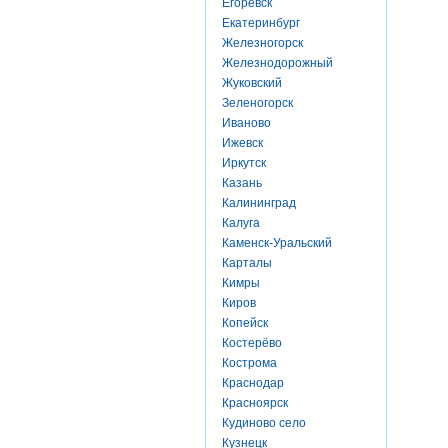
Егоревск
Екатеринбург
Железногорск
Железнодорожный
Жуковский
Зеленогорск
Иваново
Ижевск
Иркутск
Казань
Калининград
Калуга
Каменск-Уральский
Карталы
Кимры
Киров
Копейск
Костерёво
Кострома
Краснодар
Красноярск
Кудиново село
Кузнецк