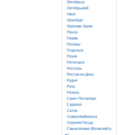
Октябрьск
Октябрьский
Омск
Оренбург
Орехово-Зуево
Пенза
Пермь
Печоры
Подольск
Псков
Пятигорск
Россошь
Ростов-на-Дону
Рудня
Руза
Рязань
Санкт-Петербург
Сарапул
Сатка
Северобайкальск
Сергиев Посад
Смышляевка (Волжский р-
н)