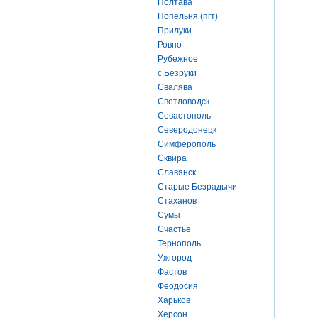
Полтава
Попельня (пгт)
Прилуки
Ровно
Рубежное
с.Безруки
Свалява
Светловодск
Севастополь
Северодонецк
Симферополь
Сквира
Славянск
Старые Безрадычи
Стаханов
Сумы
Счастье
Тернополь
Ужгород
Фастов
Феодосия
Харьков
Херсон