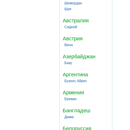
Шемордан
Шуя
Австралия
Сидней
Австрия
Вена
Азербайджан
Баку
Аргентина
Буэнос Айрес
Армения
Ереван
Бангладеш
Дакка
Белоруссия