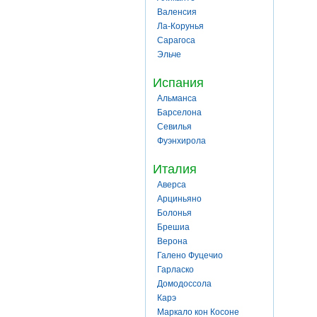
Валенсия
Ла-Корунья
Сарагоса
Эльче
Испания
Альманса
Барселона
Севилья
Фуэнхирола
Италия
Аверса
Арциньяно
Болонья
Брешиа
Верона
Галено Фуцечио
Гарласко
Домодоссола
Карэ
Маркало кон Косоне