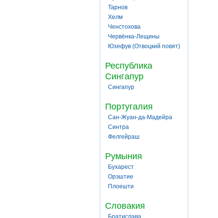
Тарнов
Хелм
Ченстохова
Червёнка-Лещины
Юзефув (Отвоцкий повят)
Республика
Сингапур
Сингапур
Португалия
Сан-Жуан-да-Мадейра
Синтра
Фелгейраш
Румыния
Бухарест
Орэштие
Плоешти
Словакия
Братислава