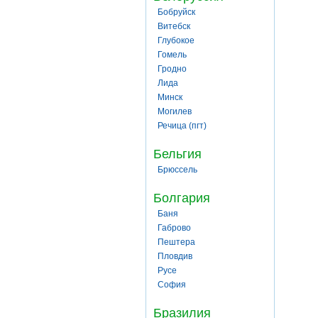
Бобруйск
Витебск
Глубокое
Гомель
Гродно
Лида
Минск
Могилев
Речица (пгт)
Бельгия
Брюссель
Болгария
Баня
Габрово
Пештера
Пловдив
Русе
София
Бразилия