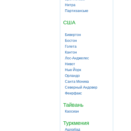
Нитра
Партизанське
США
Бивертон
Бостон
Голета
Кантон
Лос-Анджелес
Нивот
Нью Йорк
Орландо
Санта Моника
Северный Андовер
Феирфакс
Тайвань
Каосиан
Туркмения
Ашхабад