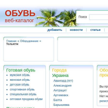
ОБУВЬ
Поиск
веб-каталог
добавить
|
новости
|
статьи
|
Главная
Оборудование
Тольятти
Готовая обувь
Города
Обо
про
Украина
мужская обувь
женская обувь
Авангард (пгт)
детская обувь
Александрия
Вы пр
спортивная обувь
Антрацит
произ
специальная обувь
Артемовск
Нет н
оптовая продажа обуви
Балта
регис
Барышевка