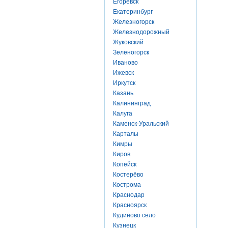
Егоревск
Екатеринбург
Железногорск
Железнодорожный
Жуковский
Зеленогорск
Иваново
Ижевск
Иркутск
Казань
Калининград
Калуга
Каменск-Уральский
Карталы
Кимры
Киров
Копейск
Костерёво
Кострома
Краснодар
Красноярск
Кудиново село
Кузнецк