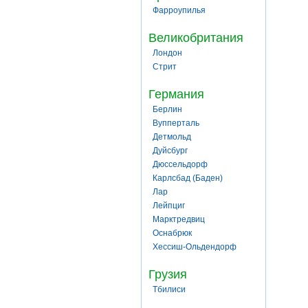
Фарроупилья
Великобритания
Лондон
Стрит
Германия
Берлин
Вупперталь
Детмольд
Дуйсбург
Дюссельдорф
Карлсбад (Баден)
Лар
Лейпциг
Марктредвиц
Оснабрюк
Хессиш-Ольдендорф
Грузия
Тбилиси