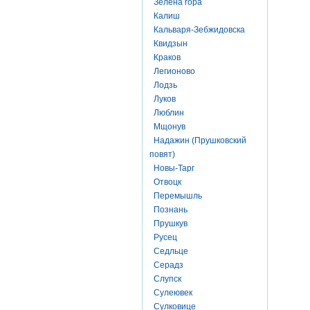
Зелена гора
Калиш
Кальваря-Зебжидовска
Квидзын
Краков
Легионово
Лодзь
Луков
Люблин
Мщонув
Надажин (Прушковский
повят)
Новы-Тарг
Отвоцк
Перемышль
Познань
Прушкув
Русец
Седльце
Серадз
Слупск
Сулеювек
Сулковице