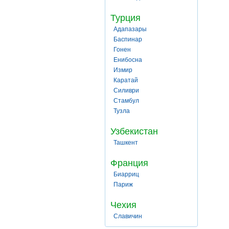
Турция
Адапазары
Баспинар
Гонен
Енибосна
Измир
Каратай
Силиври
Стамбул
Тузла
Узбекистан
Ташкент
Франция
Биарриц
Париж
Чехия
Славичин