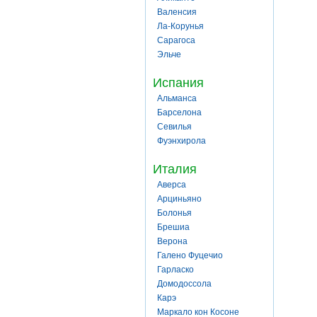
Валенсия
Ла-Корунья
Сарагоса
Эльче
Испания
Альманса
Барселона
Севилья
Фуэнхирола
Италия
Аверса
Арциньяно
Болонья
Брешиа
Верона
Галено Фуцечио
Гарласко
Домодоссола
Карэ
Маркало кон Косоне