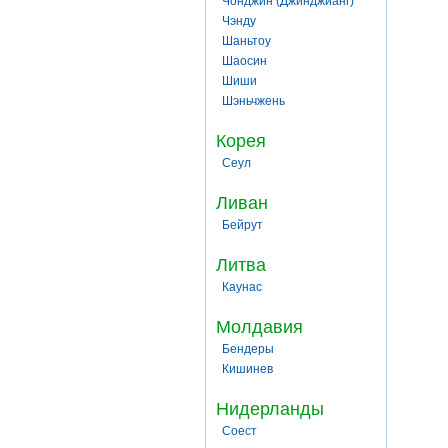
Чонджин (Джинджианг)
Чэнду
Шаньтоу
Шаосин
Шиши
Шэньчжень
Корея
Сеул
Ливан
Бейрут
Литва
Каунас
Молдавия
Бендеры
Кишинев
Нидерланды
Соест