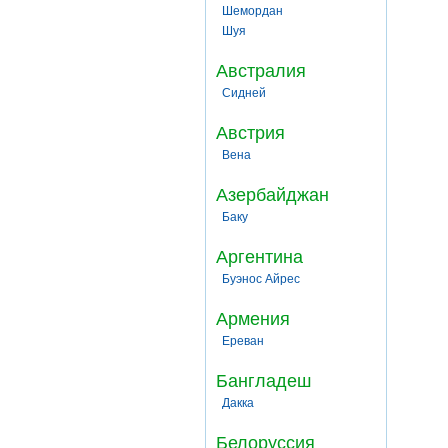
Шемордан
Шуя
Австралия
Сидней
Австрия
Вена
Азербайджан
Баку
Аргентина
Буэнос Айрес
Армения
Ереван
Бангладеш
Дакка
Белоруссия