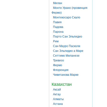
Милан
Монте Урано (провинция
Фермо)
Монтекосаро Скало
Павия
Падова
Парона
Порто Сан Эльпидио
Рим
Сан Мауро Пасколи
Сан Эльпидио а Маре
Сеттимо Миланезе
Тревизо
Фермо
Флоренция
Чивитанова Марке
Казахстан
Аксай
Актау
Алматы
Астана