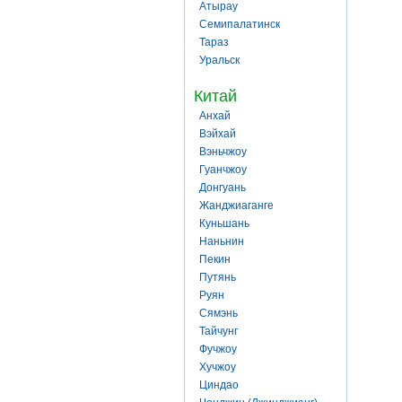
Атырау
Семипалатинск
Тараз
Уральск
Китай
Анхай
Вэйхай
Вэньчжоу
Гуанчжоу
Донгуань
Жанджиаганге
Куньшань
Наньнин
Пекин
Путянь
Руян
Сямэнь
Тайчунг
Фучжоу
Хучжоу
Циндао