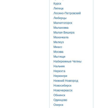
Курск
Липецк
Лосино-Петровский
Люберцы
Магнитогорск
Малаховка
Малая Вишера
Махачкала
Мелеуз
Миасс
Москва
Мытищи
Набережные Челны
Нальчик
Нерехта
Нерюнгри
Нижний Новгород
Новосибирск
Новочеркасск
Обнинск
Одинцово
Озерск