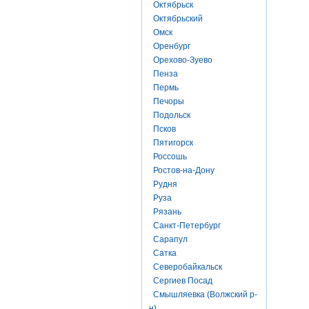
Октябрьск
Октябрьский
Омск
Оренбург
Орехово-Зуево
Пенза
Пермь
Печоры
Подольск
Псков
Пятигорск
Россошь
Ростов-на-Дону
Рудня
Руза
Рязань
Санкт-Петербург
Сарапул
Сатка
Северобайкальск
Сергиев Посад
Смышляевка (Волжский р-
н)