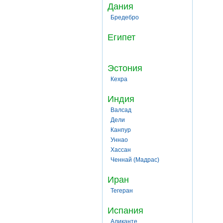
Дания
Бредебро
Египет
Эстония
Кехра
Индия
Валсад
Дели
Канпур
Уннао
Хассан
Ченнай (Мадрас)
Иран
Тегеран
Испания
Аликанте