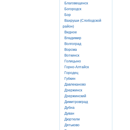
Благовещенск
Богородск
Бор
Вахруши (Слободской
район)
Видное
Владимир
Волгоград
Ворсма
Воткинск
Голицыно
Горно-Алтайск
Городец
Губкин
Давлеканово
Дзержинск
Дзержинский
Димитровград
Дубна
Дуван
Дюртюли
Дятьково