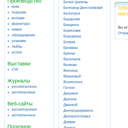
Производство
Белая Церковь
кожа
Обо
Белгород-Днестровский
подошва
маг
Белогорск
колодки
Бердычев
фурнитура
Бердянск
Вы хо
химия
Борисовка
Отпра
оборудование
Бородянка
упаковка
Боярка
лейбы
Бровары
услуги
Брянка
Васильков
Выставки
Вилково
СНГ
Винница
Вишневый
Журналы
Вознесенск
русскоязычные
Гатное
англоязычные
Деражня
Дергачи
Веб-сайты
Джанкой
русскоязычные
Днепродзержинск
англоязычные
Днепропетровск
Довжик
Полезное
Донецк