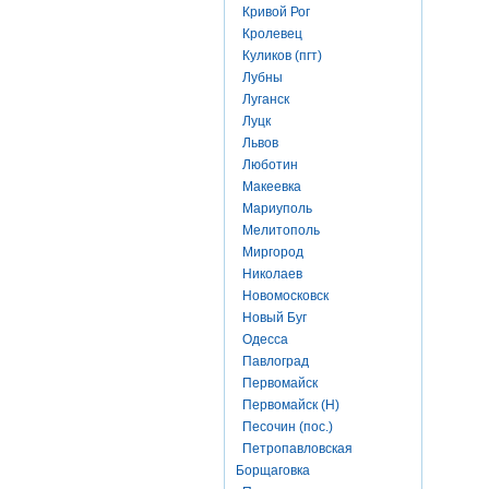
Кривой Рог
Кролевец
Куликов (пгт)
Лубны
Луганск
Луцк
Львов
Люботин
Макеевка
Мариуполь
Мелитополь
Миргород
Николаев
Новомосковск
Новый Буг
Одесса
Павлоград
Первомайск
Первомайск (Н)
Песочин (пос.)
Петропавловская
Борщаговка