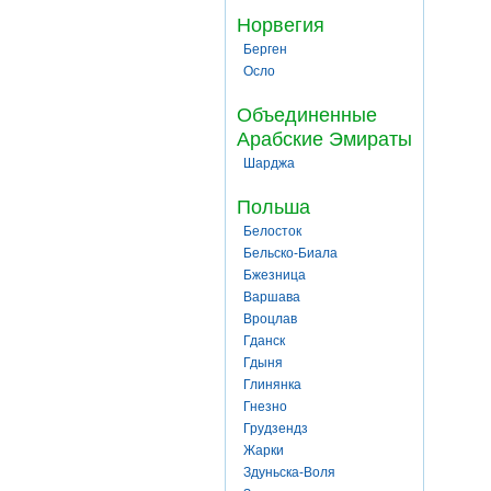
Норвегия
Берген
Осло
Объединенные
Арабские Эмираты
Шарджа
Польша
Белосток
Бельско-Биала
Бжезница
Варшава
Вроцлав
Гданск
Гдыня
Глинянка
Гнезно
Грудзендз
Жарки
Здуньска-Воля