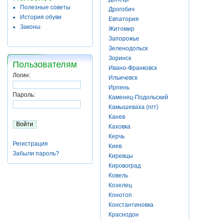
Полезные советы
Дрогобич
История обуви
Евпатория
Законы
Житомир
Запорожье
Зеленодольск
Зоринск
Пользователям
Ивано-Франковск
Логин:
Ильичевск
Ирпень
Пароль:
Каменец-Подольский
Камышеваха (пгт)
Канев
Каховка
Керчь
Регистрация
Киев
Забыли пароль?
Киревцы
Кировоград
Ковель
Козелец
Конотоп
Константиновка
Краснодон