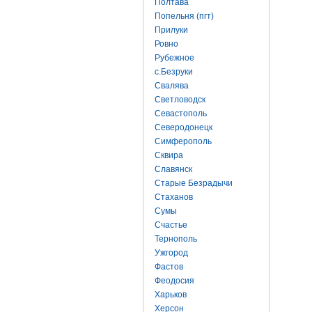
Полтава
Попельня (пгт)
Прилуки
Ровно
Рубежное
с.Безруки
Свалява
Светловодск
Севастополь
Северодонецк
Симферополь
Сквира
Славянск
Старые Безрадычи
Стаханов
Сумы
Счастье
Тернополь
Ужгород
Фастов
Феодосия
Харьков
Херсон