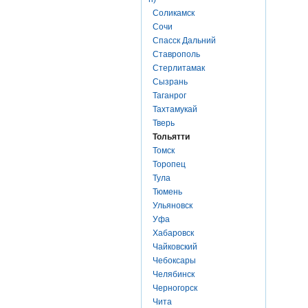
Соликамск
Сочи
Спасск Дальний
Ставрополь
Стерлитамак
Сызрань
Таганрог
Тахтамукай
Тверь
Тольятти
Томск
Торопец
Тула
Тюмень
Ульяновск
Уфа
Хабаровск
Чайковский
Чебоксары
Челябинск
Черногорск
Чита