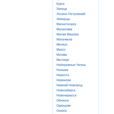
Курск
Липецк
Лосино-Петровский
Люберцы
Магнитогорск
Малаховка
Малая Вишера
Махачкала
Мелеуз
Миасс
Москва
Мытищи
Набережные Челны
Нальчик
Нерехта
Нерюнгри
Нижний Новгород
Новосибирск
Новочеркасск
Обнинск
Одинцово
Озерск