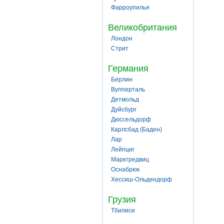
Фарроупилья
Великобритания
Лондон
Стрит
Германия
Берлин
Вупперталь
Детмольд
Дуйсбург
Дюссельдорф
Карлсбад (Баден)
Лар
Лейпциг
Марктредвиц
Оснабрюк
Хессиш-Ольдендорф
Грузия
Тбилиси