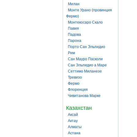
Милан
Монте Урано (провинция
Фермо)
Монтекосаро Скало
Павия
Падова
Парона
Порто Сан Эльпидио
Рим
Сан Мауро Пасколи
Сан Эльпидио а Маре
Сеттимо Миланезе
Тревизо
Фермо
Флоренция
Чивитанова Марке
Казахстан
Аксай
Актау
Алматы
Астана