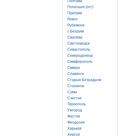
Полтава
Попельня (пгт)
Прилуки
Ровно
Рубежное
с.Безруки
Свалява
Светловодск
Севастополь
Северодонецк
Симферополь
Сквира
Славянск
Старые Безрадычи
Стаханов
Сумы
Счастье
Тернополь
Ужгород
Фастов
Феодосия
Харьков
Херсон