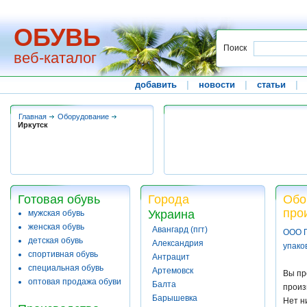
ОБУВЬ
Поиск
веб-каталог
добавить
|
новости
|
статьи
|
Главная
Оборудование
Иркутск
Готовая обувь
Города
Обо
про
Украина
мужская обувь
женская обувь
Авангард (пгт)
ООО 
детская обувь
Александрия
упако
спортивная обувь
Антрацит
специальная обувь
Артемовск
Вы пр
оптовая продажа обуви
Балта
произ
Барышевка
Нет н