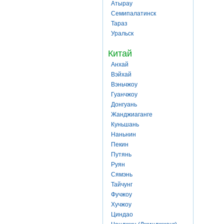
Атырау
Семипалатинск
Тараз
Уральск
Китай
Анхай
Вэйхай
Вэньчжоу
Гуанчжоу
Донгуань
Жанджиаганге
Куньшань
Наньнин
Пекин
Путянь
Руян
Сямэнь
Тайчунг
Фучжоу
Хучжоу
Циндао