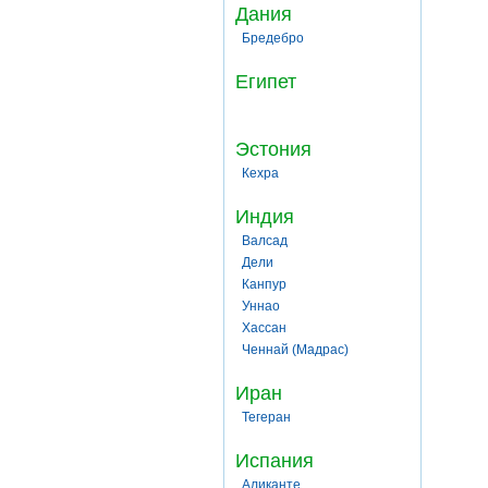
Дания
Бредебро
Египет
Эстония
Кехра
Индия
Валсад
Дели
Канпур
Уннао
Хассан
Ченнай (Мадрас)
Иран
Тегеран
Испания
Аликанте