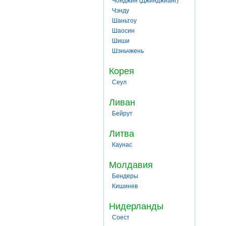
Чонджин (Джинджианг)
Чэнду
Шаньтоу
Шаосин
Шиши
Шэньчжень
Корея
Сеул
Ливан
Бейрут
Литва
Каунас
Молдавия
Бендеры
Кишинев
Нидерланды
Соест