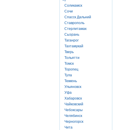
Соликамск
Сочи
Спасск Дальний
Ставрополь
Стерлитамак
Сызрань
Таганрог
Тахтамукай
Тверь
Тольятти
Томск
Торопец
Тула
Тюмень
Ульяновск
Уфа
Хабаровск
Чайковский
Чебоксары
Челябинск
Черногорск
Чита