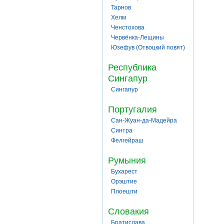
Тарнов
Хелм
Ченстохова
Червёнка-Лещины
Юзефув (Отвоцкий повят)
Республика
Сингапур
Сингапур
Португалия
Сан-Жуан-да-Мадейра
Синтра
Фелгейраш
Румыния
Бухарест
Орэштие
Плоешти
Словакия
Братислава