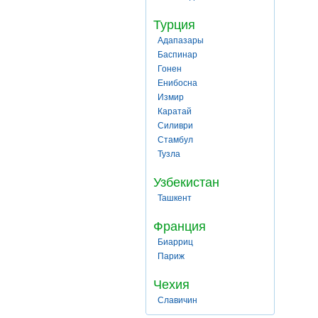
Турция
Адапазары
Баспинар
Гонен
Енибосна
Измир
Каратай
Силиври
Стамбул
Тузла
Узбекистан
Ташкент
Франция
Биарриц
Париж
Чехия
Славичин