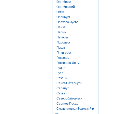
Октябрьск
Октябрьский
Омск
Оренбург
Орехово-Зуево
Пенза
Пермь
Печоры
Подольск
Псков
Пятигорск
Россошь
Ростов-на-Дону
Рудня
Руза
Рязань
Санкт-Петербург
Сарапул
Сатка
Северобайкальск
Сергиев Посад
Смышляевка (Волжский р-
н)