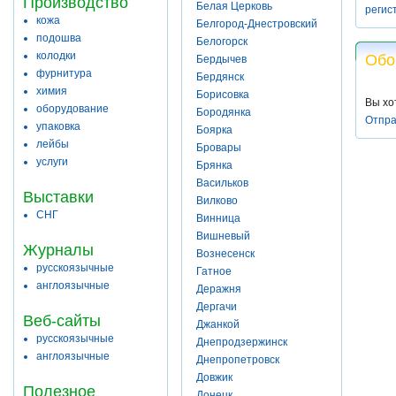
Производство
Белая Церковь
регис
кожа
Белгород-Днестровский
подошва
Белогорск
колодки
Обо
Бердычев
фурнитура
Бердянск
химия
Борисовка
Вы хо
оборудование
Бородянка
Отпра
упаковка
Боярка
лейбы
Бровары
услуги
Брянка
Васильков
Выставки
Вилково
СНГ
Винница
Вишневый
Журналы
Вознесенск
русскоязычные
Гатное
англоязычные
Деражня
Дергачи
Веб-сайты
Джанкой
русскоязычные
Днепродзержинск
англоязычные
Днепропетровск
Довжик
Полезное
Донецк