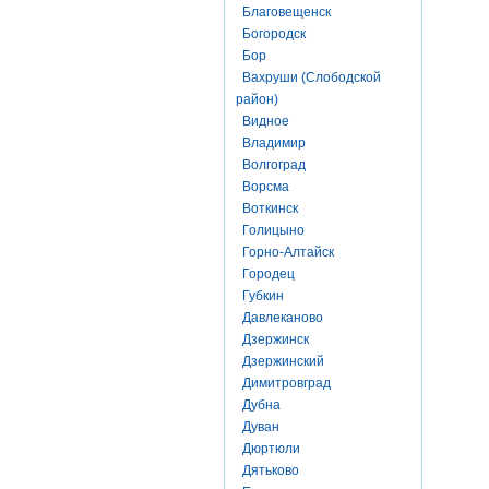
Благовещенск
Богородск
Бор
Вахруши (Слободской
район)
Видное
Владимир
Волгоград
Ворсма
Воткинск
Голицыно
Горно-Алтайск
Городец
Губкин
Давлеканово
Дзержинск
Дзержинский
Димитровград
Дубна
Дуван
Дюртюли
Дятьково