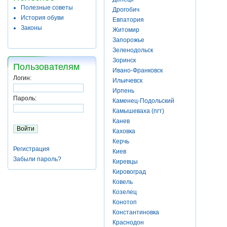
Полезные советы
Дрогобич
История обуви
Евпатория
Законы
Житомир
Запорожье
Зеленодольск
Зоринск
Пользователям
Ивано-Франковск
Логин:
Ильичевск
Ирпень
Пароль:
Каменец-Подольский
Камышеваха (пгт)
Канев
Каховка
Керчь
Регистрация
Киев
Забыли пароль?
Киревцы
Кировоград
Ковель
Козелец
Конотоп
Константиновка
Краснодон