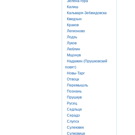
Зелена гора
Калиш
Кальваря-Зебжидовска
Квидзын
Краков
Легионово
Лодзь
Луков
Люблин
Мщонув
Надажин (Прушковский
повят)
Новы-Тарг
Отвоцк
Перемышль
Познань
Прушкув
Русец
Седльце
Серадз
Слупск
Сулеювек
Сулковице