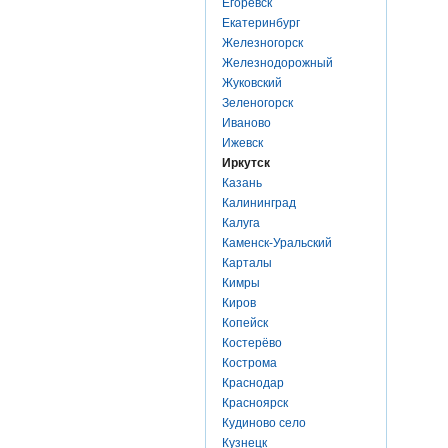
Егоревск
Екатеринбург
Железногорск
Железнодорожный
Жуковский
Зеленогорск
Иваново
Ижевск
Иркутск
Казань
Калининград
Калуга
Каменск-Уральский
Карталы
Кимры
Киров
Копейск
Костерёво
Кострома
Краснодар
Красноярск
Кудиново село
Кузнецк