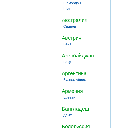
Шемордан
Шуя
Австралия
Сидней
Австрия
Вена
Азербайджан
Баку
Аргентина
Буэнос Айрес
Армения
Ереван
Бангладеш
Дакка
Белоруссия