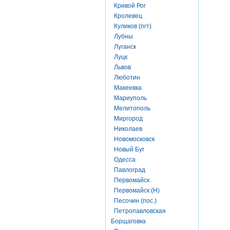
Кривой Рог
Кролевец
Куликов (пгт)
Лубны
Луганск
Луцк
Львов
Люботин
Макеевка
Мариуполь
Мелитополь
Миргород
Николаев
Новомосковск
Новый Буг
Одесса
Павлоград
Первомайск
Первомайск (Н)
Песочин (пос.)
Петропавловская
Борщаговка