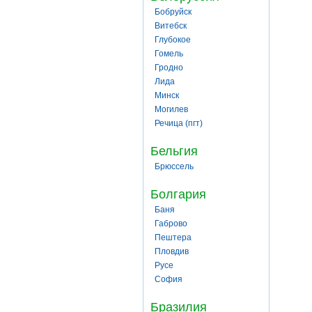
Бобруйск
Витебск
Глубокое
Гомель
Гродно
Лида
Минск
Могилев
Речица (пгт)
Бельгия
Брюссель
Болгария
Баня
Габрово
Пештера
Пловдив
Русе
София
Бразилия