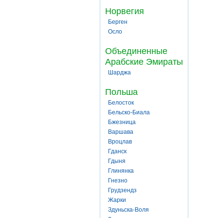
Норвегия
Берген
Осло
Объединенные
Арабские Эмираты
Шарджа
Польша
Белосток
Бельско-Биала
Бжезница
Варшава
Вроцлав
Гданск
Гдыня
Глинянка
Гнезно
Грудзендз
Жарки
Здуньска-Воля