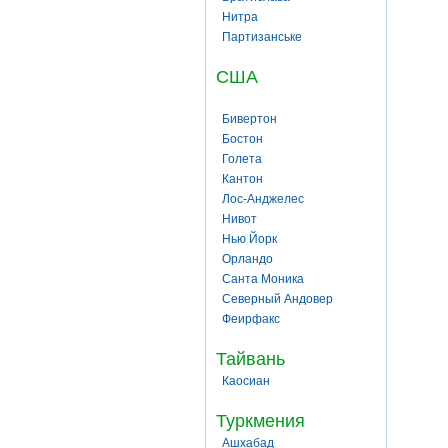
Нитра
Партизанське
США
Бивертон
Бостон
Голета
Кантон
Лос-Анджелес
Нивот
Нью Йорк
Орландо
Санта Моника
Северный Андовер
Феирфакс
Тайвань
Каосиан
Туркмения
Ашхабад