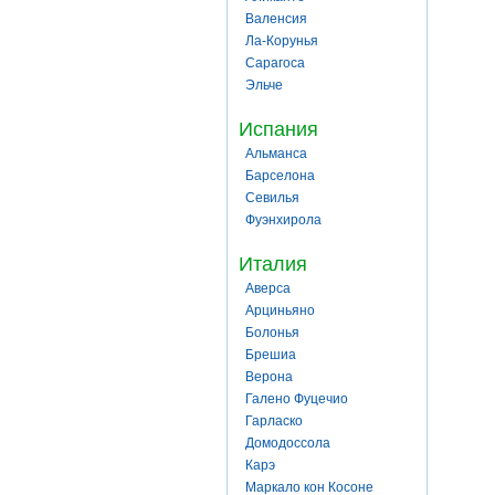
Валенсия
Ла-Корунья
Сарагоса
Эльче
Испания
Альманса
Барселона
Севилья
Фуэнхирола
Италия
Аверса
Арциньяно
Болонья
Брешиа
Верона
Галено Фуцечио
Гарласко
Домодоссола
Карэ
Маркало кон Косоне