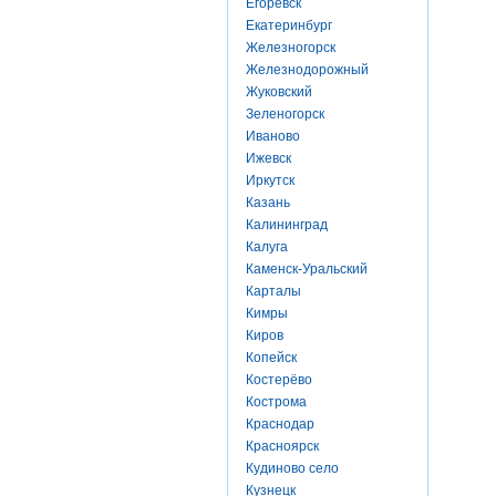
Егоревск
Екатеринбург
Железногорск
Железнодорожный
Жуковский
Зеленогорск
Иваново
Ижевск
Иркутск
Казань
Калининград
Калуга
Каменск-Уральский
Карталы
Кимры
Киров
Копейск
Костерёво
Кострома
Краснодар
Красноярск
Кудиново село
Кузнецк