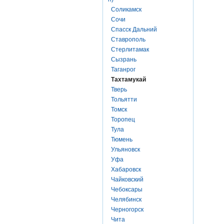
Соликамск
Сочи
Спасск Дальний
Ставрополь
Стерлитамак
Сызрань
Таганрог
Тахтамукай
Тверь
Тольятти
Томск
Торопец
Тула
Тюмень
Ульяновск
Уфа
Хабаровск
Чайковский
Чебоксары
Челябинск
Черногорск
Чита