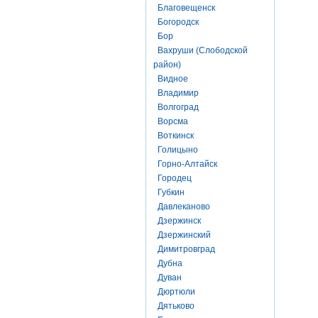
Благовещенск
Богородск
Бор
Вахруши (Слободской
район)
Видное
Владимир
Волгоград
Ворсма
Воткинск
Голицыно
Горно-Алтайск
Городец
Губкин
Давлеканово
Дзержинск
Дзержинский
Димитровград
Дубна
Дуван
Дюртюли
Дятьково