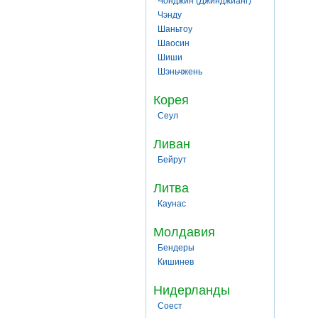
Чонджин (Джинджианг)
Чэнду
Шаньтоу
Шаосин
Шиши
Шэньчжень
Корея
Сеул
Ливан
Бейрут
Литва
Каунас
Молдавия
Бендеры
Кишинев
Нидерланды
Соест