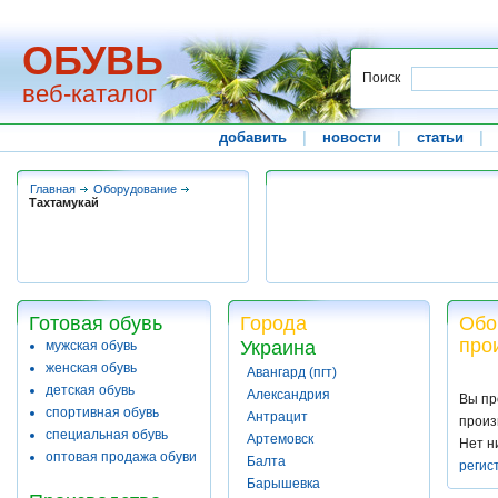
ОБУВЬ
Поиск
веб-каталог
добавить
|
новости
|
статьи
|
Главная
Оборудование
Тахтамукай
Готовая обувь
Города
Обо
про
Украина
мужская обувь
женская обувь
Авангард (пгт)
детская обувь
Александрия
Вы пр
спортивная обувь
Антрацит
произ
специальная обувь
Артемовск
Нет н
оптовая продажа обуви
Балта
регис
Барышевка