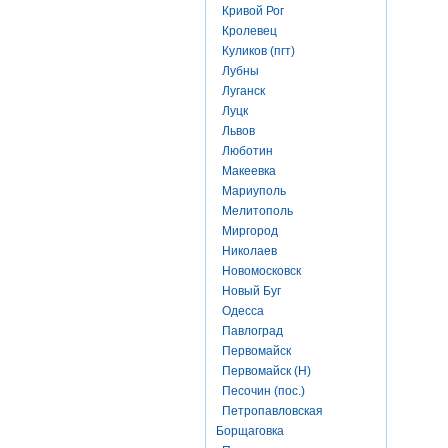
Кривой Рог
Кролевец
Куликов (пгт)
Лубны
Луганск
Луцк
Львов
Люботин
Макеевка
Мариуполь
Мелитополь
Миргород
Николаев
Новомосковск
Новый Буг
Одесса
Павлоград
Первомайск
Первомайск (Н)
Песочин (пос.)
Петропавловская
Борщаговка