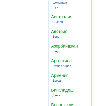
Шемордан
Шуя
Австралия
Сидней
Австрия
Вена
Азербайджан
Баку
Аргентина
Буэнос Айрес
Армения
Ереван
Бангладеш
Дакка
Белоруссия