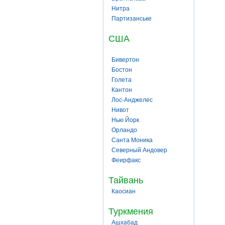
Нитра
Партизанське
США
Бивертон
Бостон
Голета
Кантон
Лос-Анджелес
Нивот
Нью Йорк
Орландо
Санта Моника
Северный Андовер
Феирфакс
Тайвань
Каосиан
Туркмения
Ашхабад