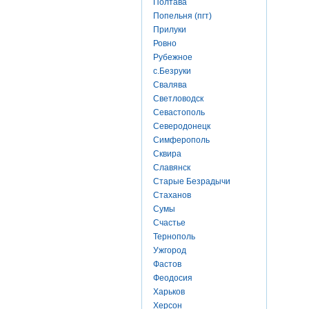
Полтава
Попельня (пгт)
Прилуки
Ровно
Рубежное
с.Безруки
Свалява
Светловодск
Севастополь
Северодонецк
Симферополь
Сквира
Славянск
Старые Безрадычи
Стаханов
Сумы
Счастье
Тернополь
Ужгород
Фастов
Феодосия
Харьков
Херсон