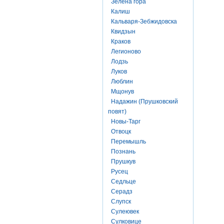
Зелена гора
Калиш
Кальваря-Зебжидовска
Квидзын
Краков
Легионово
Лодзь
Луков
Люблин
Мщонув
Надажин (Прушковский
повят)
Новы-Тарг
Отвоцк
Перемышль
Познань
Прушкув
Русец
Седльце
Серадз
Слупск
Сулеювек
Сулковице