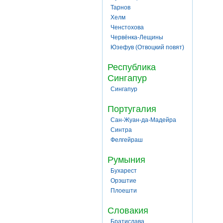
Тарнов
Хелм
Ченстохова
Червёнка-Лещины
Юзефув (Отвоцкий повят)
Республика
Сингапур
Сингапур
Португалия
Сан-Жуан-да-Мадейра
Синтра
Фелгейраш
Румыния
Бухарест
Орэштие
Плоешти
Словакия
Братислава