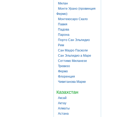
Милан
Монте Урано (провинция
Фермо)
Монтекосаро Скало
Павия
Падова
Парона
Порто Сан Эльпидио
Рим
Сан Мауро Пасколи
Сан Эльпидио а Маре
Сеттимо Миланезе
Тревизо
Фермо
Флоренция
Чивитанова Марке
Казахстан
Аксай
Актау
Алматы
Астана