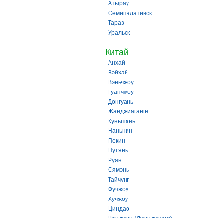
Атырау
Семипалатинск
Тараз
Уральск
Китай
Анхай
Вэйхай
Вэньчжоу
Гуанчжоу
Донгуань
Жанджиаганге
Куньшань
Наньнин
Пекин
Путянь
Руян
Сямэнь
Тайчунг
Фучжоу
Хучжоу
Циндао