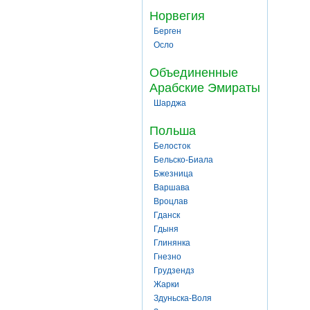
Норвегия
Берген
Осло
Объединенные
Арабские Эмираты
Шарджа
Польша
Белосток
Бельско-Биала
Бжезница
Варшава
Вроцлав
Гданск
Гдыня
Глинянка
Гнезно
Грудзендз
Жарки
Здуньска-Воля