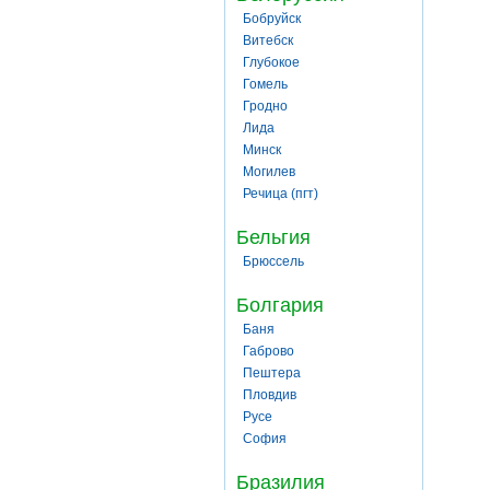
Бобруйск
Витебск
Глубокое
Гомель
Гродно
Лида
Минск
Могилев
Речица (пгт)
Бельгия
Брюссель
Болгария
Баня
Габрово
Пештера
Пловдив
Русе
София
Бразилия