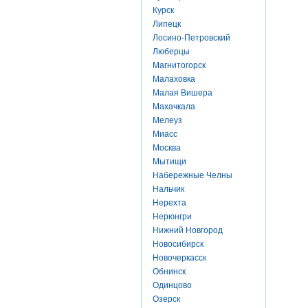
Курск
Липецк
Лосино-Петровский
Люберцы
Магнитогорск
Малаховка
Малая Вишера
Махачкала
Мелеуз
Миасс
Москва
Мытищи
Набережные Челны
Нальчик
Нерехта
Нерюнгри
Нижний Новгород
Новосибирск
Новочеркасск
Обнинск
Одинцово
Озерск