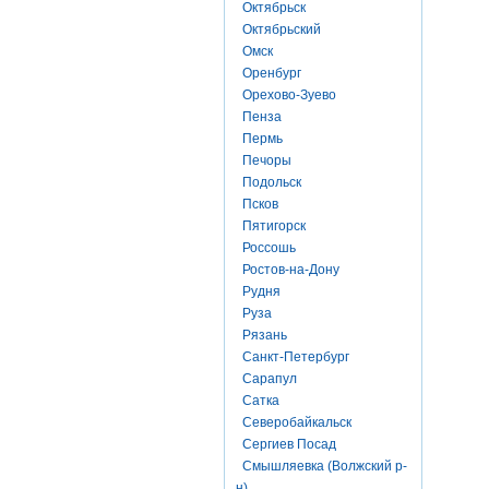
Октябрьск
Октябрьский
Омск
Оренбург
Орехово-Зуево
Пенза
Пермь
Печоры
Подольск
Псков
Пятигорск
Россошь
Ростов-на-Дону
Рудня
Руза
Рязань
Санкт-Петербург
Сарапул
Сатка
Северобайкальск
Сергиев Посад
Смышляевка (Волжский р-
н)