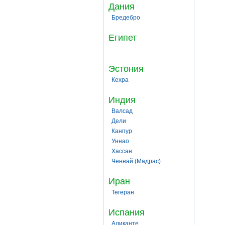
Дания
Бредебро
Египет
Эстония
Кехра
Индия
Валсад
Дели
Канпур
Уннао
Хассан
Ченнай (Мадрас)
Иран
Тегеран
Испания
Аликанте