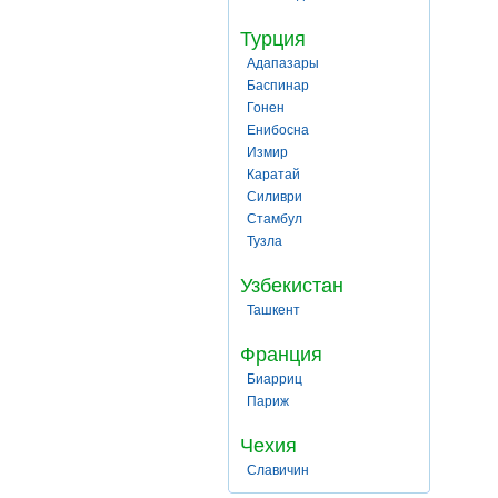
Турция
Адапазары
Баспинар
Гонен
Енибосна
Измир
Каратай
Силиври
Стамбул
Тузла
Узбекистан
Ташкент
Франция
Биарриц
Париж
Чехия
Славичин