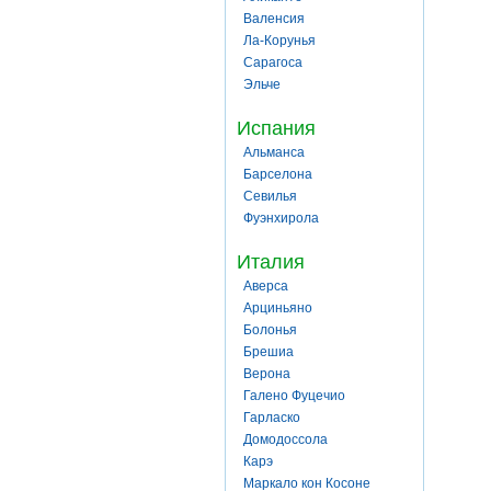
Валенсия
Ла-Корунья
Сарагоса
Эльче
Испания
Альманса
Барселона
Севилья
Фуэнхирола
Италия
Аверса
Арциньяно
Болонья
Брешиа
Верона
Галено Фуцечио
Гарласко
Домодоссола
Карэ
Маркало кон Косоне