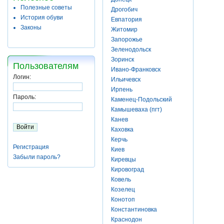
Полезные советы
Дрогобич
История обуви
Евпатория
Законы
Житомир
Запорожье
Зеленодольск
Зоринск
Пользователям
Ивано-Франковск
Логин:
Ильичевск
Ирпень
Пароль:
Каменец-Подольский
Камышеваха (пгт)
Канев
Каховка
Керчь
Регистрация
Киев
Забыли пароль?
Киревцы
Кировоград
Ковель
Козелец
Конотоп
Константиновка
Краснодон