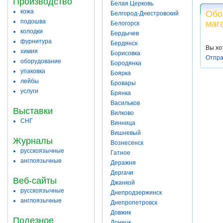
Производство
Белая Церковь
кожа
Обо
Белгород-Днестровский
подошва
маг
Белогорск
колодки
Бердычев
фурнитура
Бердянск
Вы хо
химия
Борисовка
Отпра
оборудование
Бородянка
упаковка
Боярка
лейбы
Бровары
услуги
Брянка
Васильков
Выставки
Вилково
СНГ
Винница
Вишневый
Журналы
Вознесенск
русскоязычные
Гатное
англоязычные
Деражня
Дергачи
Веб-сайты
Джанкой
русскоязычные
Днепродзержинск
англоязычные
Днепропетровск
Довжик
Полезное
Донецк