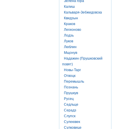
Зелена гора
Калиш
Кальваря-Зебжидовска
Квидзын
Краков
Легионово
Лодзь
Луков
Люблин
Мщонув
Надажин (Прушковский
повят)
Новы-Тарг
Отвоцк
Перемышль
Познань
Прушкув
Русец
Седльце
Серадз
Слупск
Сулеювек
Сулковице