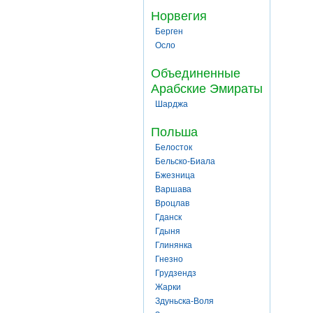
Норвегия
Берген
Осло
Объединенные
Арабские Эмираты
Шарджа
Польша
Белосток
Бельско-Биала
Бжезница
Варшава
Вроцлав
Гданск
Гдыня
Глинянка
Гнезно
Грудзендз
Жарки
Здуньска-Воля