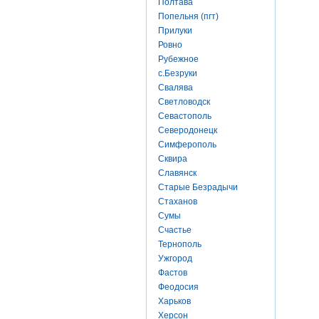
Полтава
Попельня (пгт)
Прилуки
Ровно
Рубежное
с.Безруки
Свалява
Светловодск
Севастополь
Северодонецк
Симферополь
Сквира
Славянск
Старые Безрадычи
Стаханов
Сумы
Счастье
Тернополь
Ужгород
Фастов
Феодосия
Харьков
Херсон