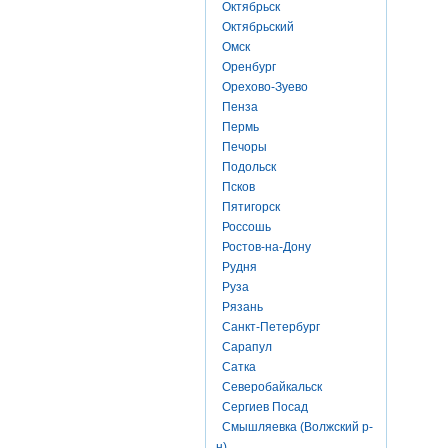
Октябрьск
Октябрьский
Омск
Оренбург
Орехово-Зуево
Пенза
Пермь
Печоры
Подольск
Псков
Пятигорск
Россошь
Ростов-на-Дону
Рудня
Руза
Рязань
Санкт-Петербург
Сарапул
Сатка
Северобайкальск
Сергиев Посад
Смышляевка (Волжский р-
н)