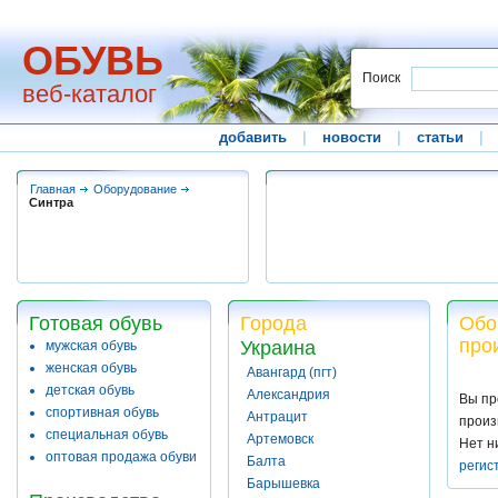
ОБУВЬ
Поиск
веб-каталог
добавить
|
новости
|
статьи
|
Главная
Оборудование
Синтра
Готовая обувь
Города
Обо
про
Украина
мужская обувь
женская обувь
Авангард (пгт)
детская обувь
Александрия
Вы пр
спортивная обувь
Антрацит
произ
специальная обувь
Артемовск
Нет н
оптовая продажа обуви
Балта
регис
Барышевка