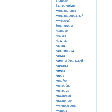
Егоревск
Екатеринбург
Железногорск
Железнодорожный
Жуковский
Зеленогорск
Иваново
Ижевск
Иркутск
Казань
Калининград
Калуга
Каменск-Уральский
Карталы
Кимры
Киров
Копейск
Костерёво
Кострома
Краснодар
Красноярск
Кудиново село
Кузнецк