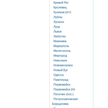
Кривой Рог
Кролевец
Куликов (пгт)
Лубны
Луганск
Луцк
Львов
Люботин
Макеевка
Мариуполь
Мелитополь
Миргород
Николаев
Новомосковск
Новый Буг
Одесса
Павлоград
Первомайск
Первомайск (Н)
Песочин (пос.)
Петропавловская
Борщаговка