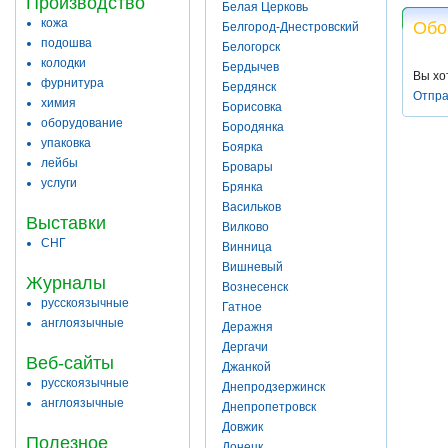
Производство
Белая Церковь
кожа
Обо
Белгород-Днестровский
подошва
Белогорск
колодки
Бердычев
Вы хо
фурнитура
Бердянск
Отпра
химия
Борисовка
оборудование
Бородянка
упаковка
Боярка
лейбы
Бровары
услуги
Брянка
Васильков
Выставки
Вилково
СНГ
Винница
Вишневый
Журналы
Вознесенск
русскоязычные
Гатное
англоязычные
Деражня
Дергачи
Веб-сайты
Джанкой
русскоязычные
Днепродзержинск
англоязычные
Днепропетровск
Довжик
Полезное
Донецк