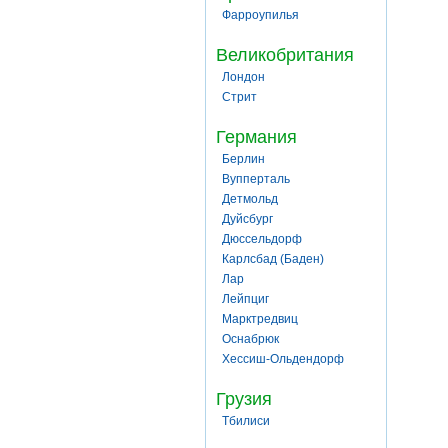
Фарроупилья
Великобритания
Лондон
Стрит
Германия
Берлин
Вупперталь
Детмольд
Дуйсбург
Дюссельдорф
Карлсбад (Баден)
Лар
Лейпциг
Марктредвиц
Оснабрюк
Хессиш-Ольдендорф
Грузия
Тбилиси