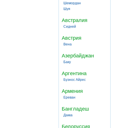
Шемордан
Шуя
Австралия
Сидней
Австрия
Вена
Азербайджан
Баку
Аргентина
Буэнос Айрес
Армения
Ереван
Бангладеш
Дакка
Белоруссия