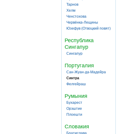
Тарнов
Хелм
Ченстохова
Червёнка-Лещины
Юзефув (Отвоцкий повят)
Республика
Сингапур
Сингапур
Португалия
Сан-Жуан-да-Мадейра
Синтра
Фелгейраш
Румыния
Бухарест
Орэштие
Плоешти
Словакия
Братислава