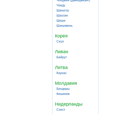
Чонджин (Джинджианг)
Чэнду
Шаньтоу
Шаосин
Шиши
Шэньчжень
Корея
Сеул
Ливан
Бейрут
Литва
Каунас
Молдавия
Бендеры
Кишинев
Нидерланды
Соест