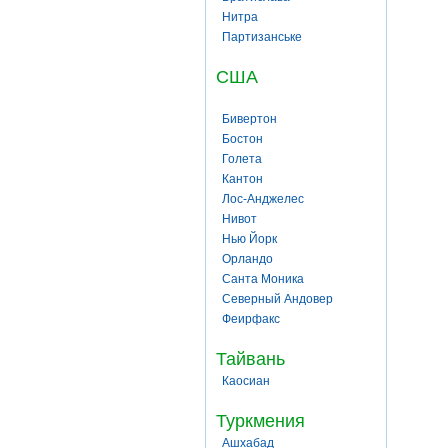
Нитра
Партизанське
США
Бивертон
Бостон
Голета
Кантон
Лос-Анджелес
Нивот
Нью Йорк
Орландо
Санта Моника
Северный Андовер
Феирфакс
Тайвань
Каосиан
Туркмения
Ашхабад