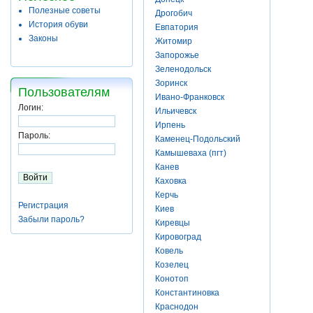
Полезные советы
Дрогобич
История обуви
Евпатория
Законы
Житомир
Запорожье
Зеленодольск
Зоринск
Пользователям
Ивано-Франковск
Логин:
Ильичевск
Ирпень
Пароль:
Каменец-Подольский
Камышеваха (пгт)
Канев
Каховка
Керчь
Регистрация
Киев
Забыли пароль?
Киревцы
Кировоград
Ковель
Козелец
Конотоп
Константиновка
Краснодон