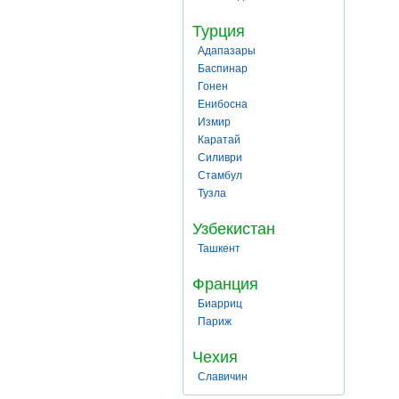
Турция
Адапазары
Баспинар
Гонен
Енибосна
Измир
Каратай
Силиври
Стамбул
Тузла
Узбекистан
Ташкент
Франция
Биарриц
Париж
Чехия
Славичин