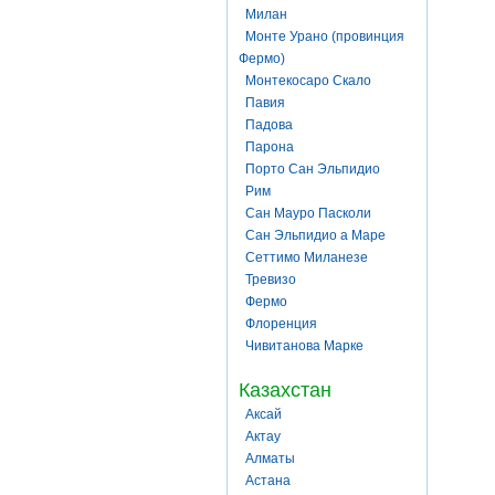
Милан
Монте Урано (провинция
Фермо)
Монтекосаро Скало
Павия
Падова
Парона
Порто Сан Эльпидио
Рим
Сан Мауро Пасколи
Сан Эльпидио а Маре
Сеттимо Миланезе
Тревизо
Фермо
Флоренция
Чивитанова Марке
Казахстан
Аксай
Актау
Алматы
Астана