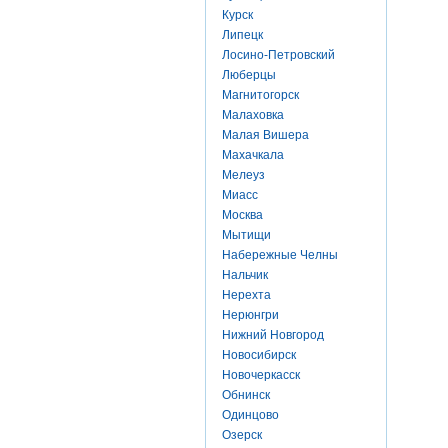
Курск
Липецк
Лосино-Петровский
Люберцы
Магнитогорск
Малаховка
Малая Вишера
Махачкала
Мелеуз
Миасс
Москва
Мытищи
Набережные Челны
Нальчик
Нерехта
Нерюнгри
Нижний Новгород
Новосибирск
Новочеркасск
Обнинск
Одинцово
Озерск