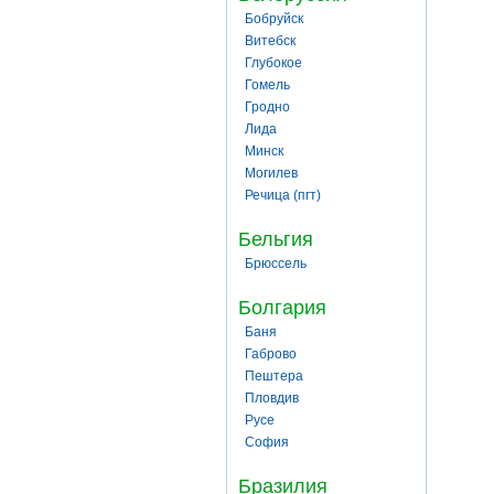
Бобруйск
Витебск
Глубокое
Гомель
Гродно
Лида
Минск
Могилев
Речица (пгт)
Бельгия
Брюссель
Болгария
Баня
Габрово
Пештера
Пловдив
Русе
София
Бразилия