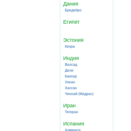
Дания
Бредебро
Египет
Эстония
Кехра
Индия
Валсад
Дели
Канпур
Уннао
Хассан
Ченнай (Мадрас)
Иран
Тегеран
Испания
Аликанте