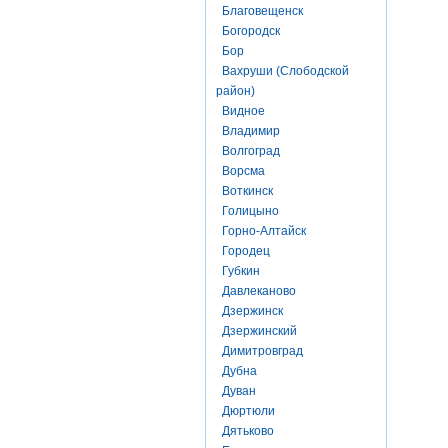
Благовещенск
Богородск
Бор
Вахруши (Слободской
район)
Видное
Владимир
Волгоград
Ворсма
Воткинск
Голицыно
Горно-Алтайск
Городец
Губкин
Давлеканово
Дзержинск
Дзержинский
Димитровград
Дубна
Дуван
Дюртюли
Дятьково