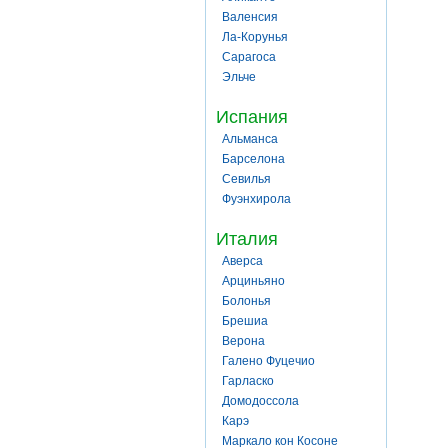
Валенсия
Ла-Корунья
Сарагоса
Эльче
Испания
Альманса
Барселона
Севилья
Фуэнхирола
Италия
Аверса
Арциньяно
Болонья
Брешиа
Верона
Галено Фуцечио
Гарласко
Домодоссола
Карэ
Маркало кон Косоне