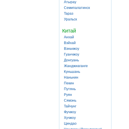
Атырау
Семипалатинск
Тараз
Уральск
Китай
Анхай
Вэйхай
Вэньчжоу
Гуанчжоу
Донгуань
Жанджиаганге
Куньшань
Наньнин
Пекин
Путянь
Руян
Сямэнь
Тайчунг
Фучжоу
Хучжоу
Циндао