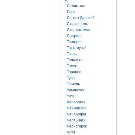
Соликамск
Сочи
Спасск Дальний
Ставрополь
Стерлитамак
Сызрань
Таганрог
Тахтамукай
Тверь
Тольятти
Томск
Торопец
Тула
Тюмень
Ульяновск
Уфа
Хабаровск
Чайковский
Чебоксары
Челябинск
Черногорск
Чита