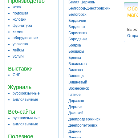
Производство
Белая Церковь
кожа
Обо
Белгород-Днестровский
подошва
маг
Белогорск
колодки
Бердычев
фурнитура
Бердянск
Вы хо
химия
Борисовка
Отпра
оборудование
Бородянка
упаковка
Боярка
лейбы
Бровары
услуги
Брянка
Васильков
Выставки
Вилково
СНГ
Винница
Вишневый
Журналы
Вознесенск
русскоязычные
Гатное
англоязычные
Деражня
Дергачи
Веб-сайты
Джанкой
русскоязычные
Днепродзержинск
англоязычные
Днепропетровск
Довжик
Полезное
Донецк