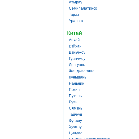
Атырау
Семипалатинск
Тараз
Уральск
Китай
Анхай
Вэйхай
Вэньчжоу
Гуанчжоу
Донгуань
Жанджиаганге
Куньшань
Наньнин
Пекин
Путянь
Руян
Сямэнь
Тайчунг
Фучжоу
Хучжоу
Циндао