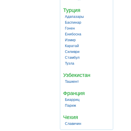
Турция
Адапазары
Баспинар
Гонен
Енибосна
Измир
Каратай
Силиври
Стамбул
Тузла
Узбекистан
Ташкент
Франция
Биарриц
Париж
Чехия
Славичин