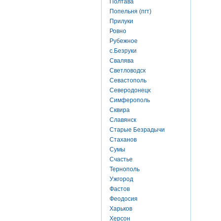
Полтава
Попельня (пгт)
Прилуки
Ровно
Рубежное
с.Безруки
Свалява
Светловодск
Севастополь
Северодонецк
Симферополь
Сквира
Славянск
Старые Безрадычи
Стаханов
Сумы
Счастье
Тернополь
Ужгород
Фастов
Феодосия
Харьков
Херсон