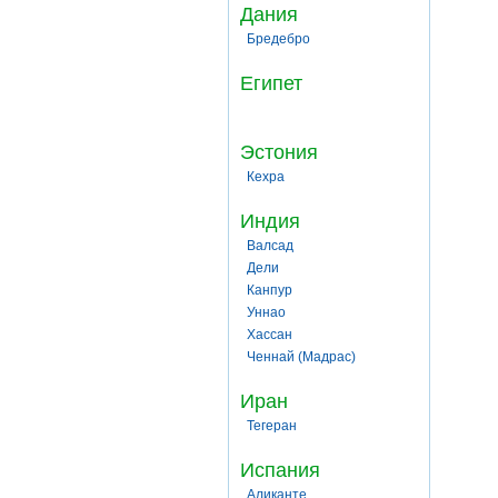
Дания
Бредебро
Египет
Эстония
Кехра
Индия
Валсад
Дели
Канпур
Уннао
Хассан
Ченнай (Мадрас)
Иран
Тегеран
Испания
Аликанте