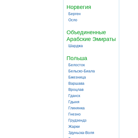
Норвегия
Берген
Осло
Объединенные
Арабские Эмираты
Шарджа
Польша
Белосток
Бельско-Биала
Бжезница
Варшава
Вроцлав
Гданск
Гдыня
Глинянка
Гнезно
Грудзендз
Жарки
Здуньска-Воля