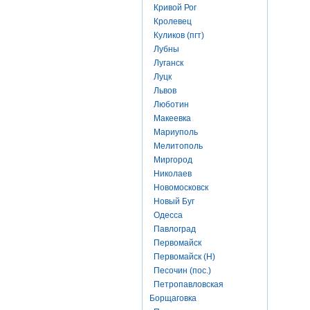
Кривой Рог
Кролевец
Куликов (пгт)
Лубны
Луганск
Луцк
Львов
Люботин
Макеевка
Мариуполь
Мелитополь
Миргород
Николаев
Новомосковск
Новый Буг
Одесса
Павлоград
Первомайск
Первомайск (Н)
Песочин (пос.)
Петропавловская
Борщаговка