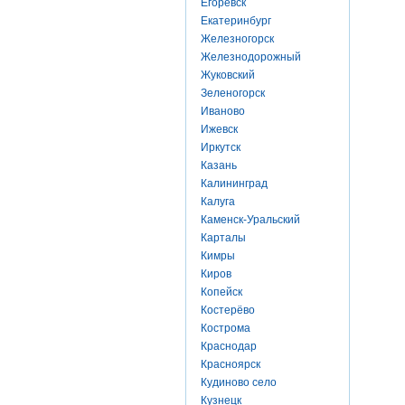
Егоревск
Екатеринбург
Железногорск
Железнодорожный
Жуковский
Зеленогорск
Иваново
Ижевск
Иркутск
Казань
Калининград
Калуга
Каменск-Уральский
Карталы
Кимры
Киров
Копейск
Костерёво
Кострома
Краснодар
Красноярск
Кудиново село
Кузнецк