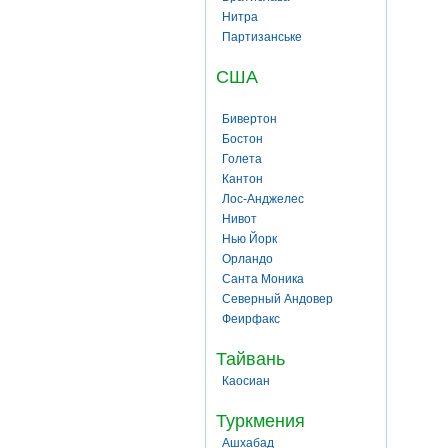
Нитра
Партизанське
США
Бивертон
Бостон
Голета
Кантон
Лос-Анджелес
Нивот
Нью Йорк
Орландо
Санта Моника
Северный Андовер
Феирфакс
Тайвань
Каосиан
Туркмения
Ашхабад