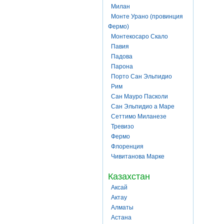
Милан
Монте Урано (провинция
Фермо)
Монтекосаро Скало
Павия
Падова
Парона
Порто Сан Эльпидио
Рим
Сан Мауро Пасколи
Сан Эльпидио а Маре
Сеттимо Миланезе
Тревизо
Фермо
Флоренция
Чивитанова Марке
Казахстан
Аксай
Актау
Алматы
Астана