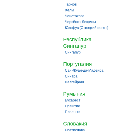
Тарнов
Хелм
Ченстохова
Червёнка-Лещины
Юзефув (Отвоцкий повят)
Республика
Сингапур
Сингапур
Португалия
Сан-Жуан-да-Мадейра
Синтра
Фелгейраш
Румыния
Бухарест
Орэштие
Плоешти
Словакия
Братислава