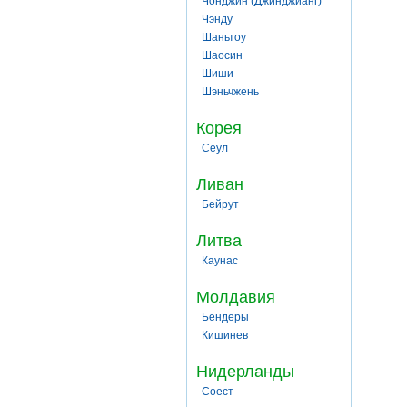
Чонджин (Джинджианг)
Чэнду
Шаньтоу
Шаосин
Шиши
Шэньчжень
Корея
Сеул
Ливан
Бейрут
Литва
Каунас
Молдавия
Бендеры
Кишинев
Нидерланды
Соест