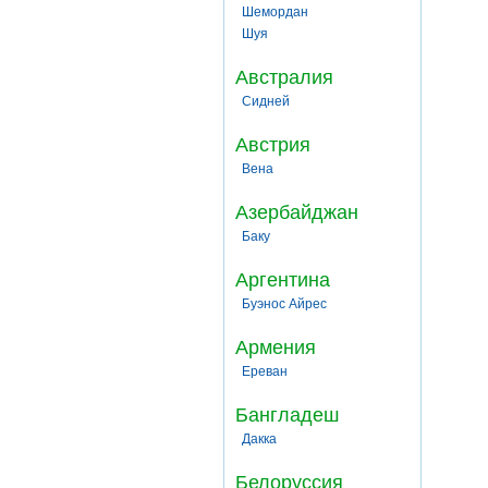
Шемордан
Шуя
Австралия
Сидней
Австрия
Вена
Азербайджан
Баку
Аргентина
Буэнос Айрес
Армения
Ереван
Бангладеш
Дакка
Белоруссия