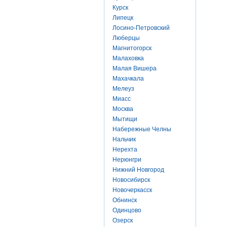
Курск
Липецк
Лосино-Петровский
Люберцы
Магнитогорск
Малаховка
Малая Вишера
Махачкала
Мелеуз
Миасс
Москва
Мытищи
Набережные Челны
Нальчик
Нерехта
Нерюнгри
Нижний Новгород
Новосибирск
Новочеркасск
Обнинск
Одинцово
Озерск