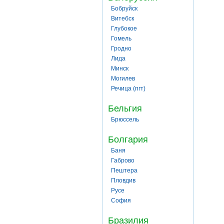
Бобруйск
Витебск
Глубокое
Гомель
Гродно
Лида
Минск
Могилев
Речица (пгт)
Бельгия
Брюссель
Болгария
Баня
Габрово
Пештера
Пловдив
Русе
София
Бразилия