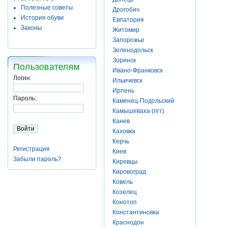
Полезные советы
Дрогобич
История обуви
Евпатория
Законы
Житомир
Запорожье
Зеленодольск
Зоринск
Пользователям
Ивано-Франковск
Логин:
Ильичевск
Ирпень
Пароль:
Каменец-Подольский
Камышеваха (пгт)
Канев
Каховка
Керчь
Регистрация
Киев
Забыли пароль?
Киревцы
Кировоград
Ковель
Козелец
Конотоп
Константиновка
Краснодон