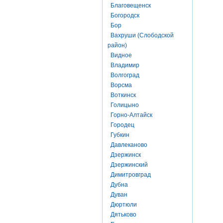
Благовещенск
Богородск
Бор
Вахруши (Слободской
район)
Видное
Владимир
Волгоград
Ворсма
Воткинск
Голицыно
Горно-Алтайск
Городец
Губкин
Давлеканово
Дзержинск
Дзержинский
Димитровград
Дубна
Дуван
Дюртюли
Дятьково