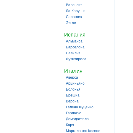
Валенсия
Ла-Корунья
Сарагоса
Эльче
Испания
Альманса
Барселона
Севилья
Фуэнхирола
Италия
Аверса
Арциньяно
Болонья
Брешиа
Верона
Галено Фуцечио
Гарласко
Домодоссола
Карэ
Маркало кон Косоне