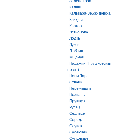
Зелена гора
Калиш
Кальваря-Зебжидовска
Квидзын
Краков
Легионово
Лодзь
Луков
Люблин
Мщонув
Надажин (Прушковский
повят)
Новы-Тарг
Отвоцк
Перемышль
Познань
Прушкув
Русец
Седльце
Серадз
Слупск
Сулеювек
Сулковице