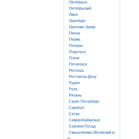
Октябрьск
Октябрьский
Омск
Оренбург
Орехово-Зуево
Пенза
Пермь
Печоры
Подольск
Псков
Пятигорск
Россошь
Ростов-на-Дону
Рудня
Руза
Рязань
Санкт-Петербург
Сарапул
Сатка
Северобайкальск
Сергиев Посад
Смышляевка (Волжский р-
н)