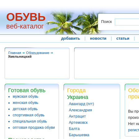
ОБУВЬ
Поиск
веб-каталог
добавить
|
новости
|
статьи
|
Главная
Оборудование
Хмельницкий
Готовая обувь
Города
Обо
про
Украина
мужская обувь
женская обувь
Авангард (пгт)
детская обувь
Александрия
Вы пр
спортивная обувь
Антрацит
произ
специальная обувь
Артемовск
Нет н
оптовая продажа обуви
Балта
регис
Барышевка