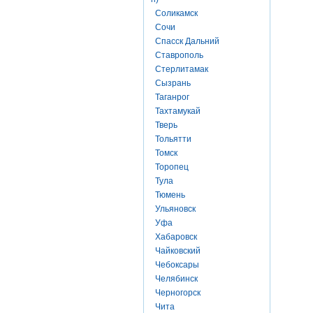
Соликамск
Сочи
Спасск Дальний
Ставрополь
Стерлитамак
Сызрань
Таганрог
Тахтамукай
Тверь
Тольятти
Томск
Торопец
Тула
Тюмень
Ульяновск
Уфа
Хабаровск
Чайковский
Чебоксары
Челябинск
Черногорск
Чита