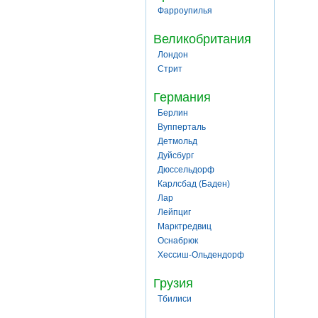
Фарроупилья
Великобритания
Лондон
Стрит
Германия
Берлин
Вупперталь
Детмольд
Дуйсбург
Дюссельдорф
Карлсбад (Баден)
Лар
Лейпциг
Марктредвиц
Оснабрюк
Хессиш-Ольдендорф
Грузия
Тбилиси