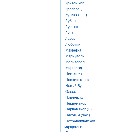
Кривой Рог
Кролевец
Куликов (пгт)
Лубны
Луганск
Луцк
Львов
Люботин
Макеевка
Мариуполь
Мелитополь
Миргород
Николаев
Новомосковск
Новый Буг
Одесса
Павлоград
Первомайск
Первомайск (Н)
Песочин (пос.)
Петропавловская
Борщаговка