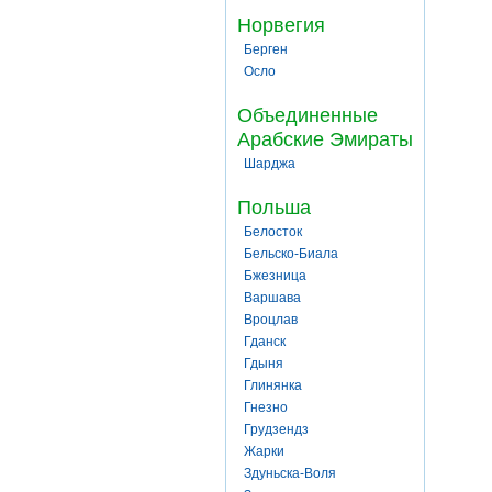
Норвегия
Берген
Осло
Объединенные
Арабские Эмираты
Шарджа
Польша
Белосток
Бельско-Биала
Бжезница
Варшава
Вроцлав
Гданск
Гдыня
Глинянка
Гнезно
Грудзендз
Жарки
Здуньска-Воля