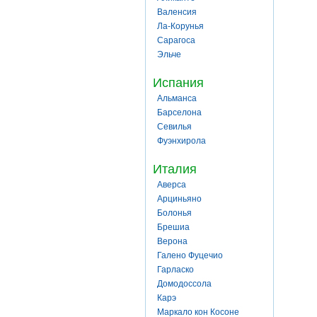
Валенсия
Ла-Корунья
Сарагоса
Эльче
Испания
Альманса
Барселона
Севилья
Фуэнхирола
Италия
Аверса
Арциньяно
Болонья
Брешиа
Верона
Галено Фуцечио
Гарласко
Домодоссола
Карэ
Маркало кон Косоне