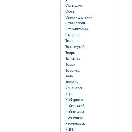
Соликамск
Сочи
Спасск Дальний
Ставрополь
Стерлитамак
Сызрань
Таганрог
Тахтамукай
Тверь
Тольятти
Томск
Торопец
Тула
Тюмень
Ульяновск
Уфа
Хабаровск
Чайковский
Чебоксары
Челябинск
Черногорск
Чита