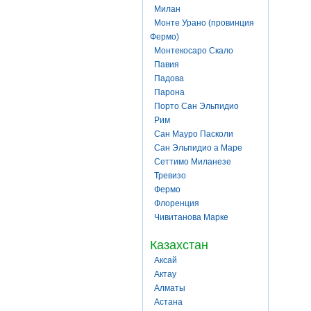
Милан
Монте Урано (провинция
Фермо)
Монтекосаро Скало
Павия
Падова
Парона
Порто Сан Эльпидио
Рим
Сан Мауро Пасколи
Сан Эльпидио а Маре
Сеттимо Миланезе
Тревизо
Фермо
Флоренция
Чивитанова Марке
Казахстан
Аксай
Актау
Алматы
Астана