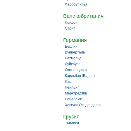
Фарроупилья
Великобритания
Лондон
Стрит
Германия
Берлин
Вупперталь
Детмольд
Дуйсбург
Дюссельдорф
Карлсбад (Баден)
Лар
Лейпциг
Марктредвиц
Оснабрюк
Хессиш-Ольдендорф
Грузия
Тбилиси