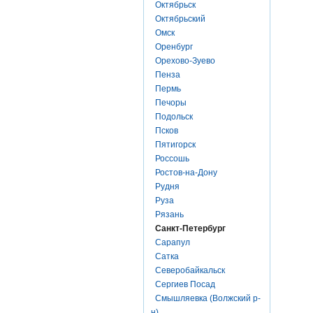
Октябрьск
Октябрьский
Омск
Оренбург
Орехово-Зуево
Пенза
Пермь
Печоры
Подольск
Псков
Пятигорск
Россошь
Ростов-на-Дону
Рудня
Руза
Рязань
Санкт-Петербург
Сарапул
Сатка
Северобайкальск
Сергиев Посад
Смышляевка (Волжский р-
н)