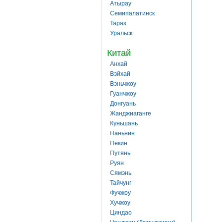
Атырау
Семипалатинск
Тараз
Уральск
Китай
Анхай
Вэйхай
Вэньчжоу
Гуанчжоу
Донгуань
Жанджиаганге
Куньшань
Наньнин
Пекин
Путянь
Руян
Сямэнь
Тайчунг
Фучжоу
Хучжоу
Циндао