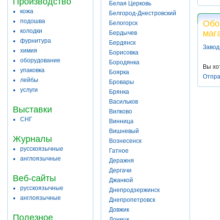
Производство
Белая Церковь
кожа
Белгород-Днестровский
подошва
Обо
Белогорск
колодки
маг
Бердычев
фурнитура
Бердянск
Завод
химия
Борисовка
оборудование
Бородянка
Вы хо
упаковка
Боярка
Отпра
лейбы
Бровары
услуги
Брянка
Васильков
Выставки
Вилково
СНГ
Винница
Вишневый
Журналы
Вознесенск
русскоязычные
Гатное
англоязычные
Деражня
Дергачи
Веб-сайты
Джанкой
русскоязычные
Днепродзержинск
англоязычные
Днепропетровск
Довжик
Полезное
Донецк