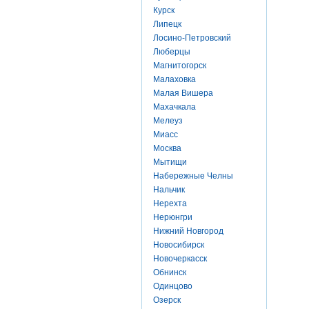
Курск
Липецк
Лосино-Петровский
Люберцы
Магнитогорск
Малаховка
Малая Вишера
Махачкала
Мелеуз
Миасс
Москва
Мытищи
Набережные Челны
Нальчик
Нерехта
Нерюнгри
Нижний Новгород
Новосибирск
Новочеркасск
Обнинск
Одинцово
Озерск