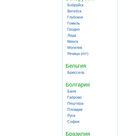
Бобруйск
Витебск
Глубокое
Гомель
Гродно
Лида
Минск
Могилев
Речица (пгт)
Бельгия
Брюссель
Болгария
Баня
Габрово
Пештера
Пловдив
Русе
София
Бразилия