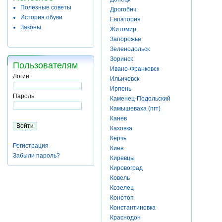
Полезные советы
Дрогобич
История обуви
Евпатория
Законы
Житомир
Запорожье
Зеленодольск
Зоринск
Пользователям
Ивано-Франковск
Логин:
Ильичевск
Ирпень
Пароль:
Каменец-Подольский
Камышеваха (пгт)
Канев
Каховка
Керчь
Регистрация
Киев
Забыли пароль?
Киревцы
Кировоград
Ковель
Козелец
Конотоп
Константиновка
Краснодон