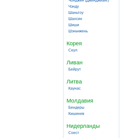
Чонджин (Джинджианг)
Чэнду
Шаньтоу
Шаосин
Шиши
Шэньчжень
Корея
Сеул
Ливан
Бейрут
Литва
Каунас
Молдавия
Бендеры
Кишинев
Нидерланды
Соест