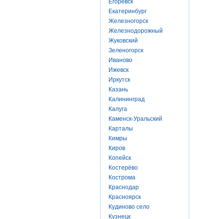
Егоревск
Екатеринбург
Железногорск
Железнодорожный
Жуковский
Зеленогорск
Иваново
Ижевск
Иркутск
Казань
Калининград
Калуга
Каменск-Уральский
Карталы
Кимры
Киров
Копейск
Костерёво
Кострома
Краснодар
Красноярск
Кудиново село
Кузнецк