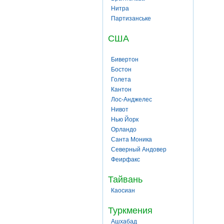
Нитра
Партизанське
США
Бивертон
Бостон
Голета
Кантон
Лос-Анджелес
Нивот
Нью Йорк
Орландо
Санта Моника
Северный Андовер
Феирфакс
Тайвань
Каосиан
Туркмения
Ашхабад