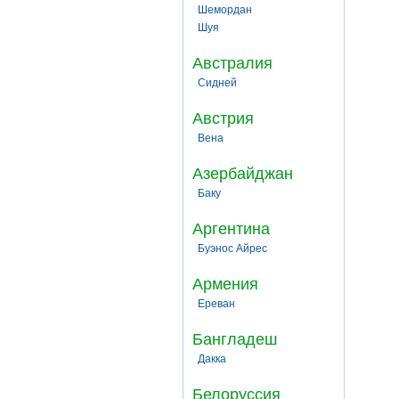
Шемордан
Шуя
Австралия
Сидней
Австрия
Вена
Азербайджан
Баку
Аргентина
Буэнос Айрес
Армения
Ереван
Бангладеш
Дакка
Белоруссия