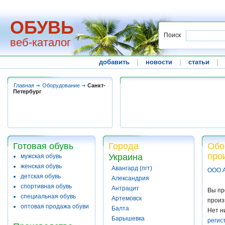
ОБУВЬ
Поиск
веб-каталог
добавить
|
новости
|
статьи
|
Главная
Оборудование
Санкт-
Петербург
Готовая обувь
Города
Обо
про
Украина
мужская обувь
женская обувь
Авангард (пгт)
ООО 
детская обувь
Александрия
спортивная обувь
Антрацит
Вы пр
специальная обувь
Артемовск
произ
оптовая продажа обуви
Балта
Нет н
Барышевка
регис