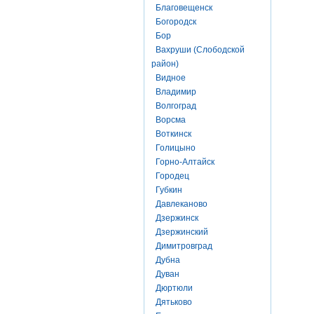
Благовещенск
Богородск
Бор
Вахруши (Слободской
район)
Видное
Владимир
Волгоград
Ворсма
Воткинск
Голицыно
Горно-Алтайск
Городец
Губкин
Давлеканово
Дзержинск
Дзержинский
Димитровград
Дубна
Дуван
Дюртюли
Дятьково