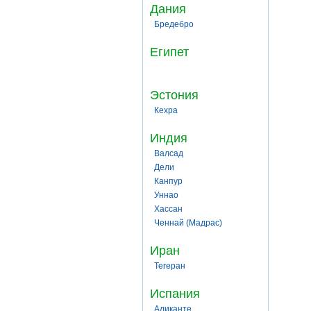
Дания
Бредебро
Египет
Эстония
Кехра
Индия
Валсад
Дели
Канпур
Уннао
Хассан
Ченнай (Мадрас)
Иран
Тегеран
Испания
Аликанте