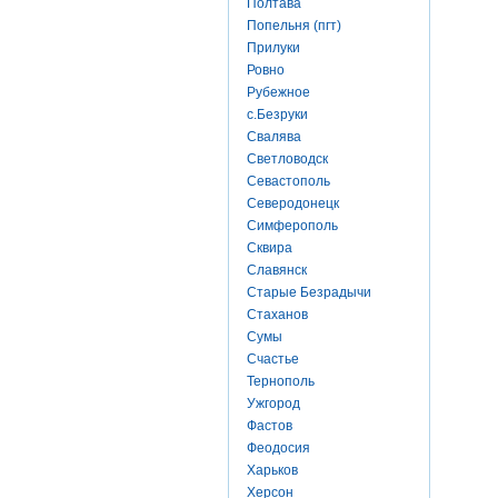
Полтава
Попельня (пгт)
Прилуки
Ровно
Рубежное
с.Безруки
Свалява
Светловодск
Севастополь
Северодонецк
Симферополь
Сквира
Славянск
Старые Безрадычи
Стаханов
Сумы
Счастье
Тернополь
Ужгород
Фастов
Феодосия
Харьков
Херсон