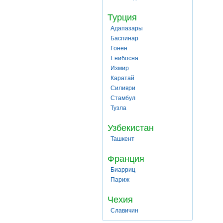
Турция
Адапазары
Баспинар
Гонен
Енибосна
Измир
Каратай
Силиври
Стамбул
Тузла
Узбекистан
Ташкент
Франция
Биарриц
Париж
Чехия
Славичин