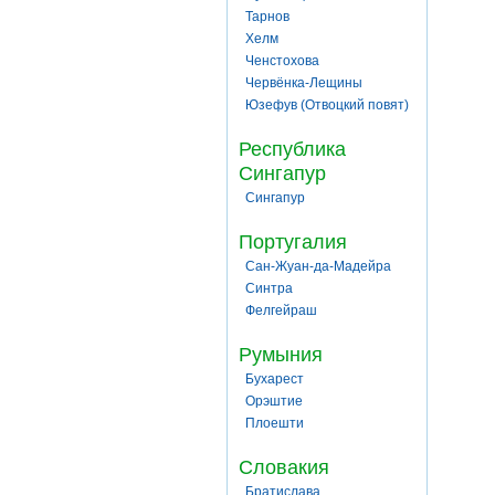
Тарнов
Хелм
Ченстохова
Червёнка-Лещины
Юзефув (Отвоцкий повят)
Республика
Сингапур
Сингапур
Португалия
Сан-Жуан-да-Мадейра
Синтра
Фелгейраш
Румыния
Бухарест
Орэштие
Плоешти
Словакия
Братислава