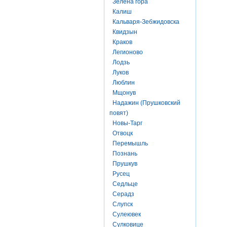
Зелена гора
Калиш
Кальваря-Зебжидовска
Квидзын
Краков
Легионово
Лодзь
Луков
Люблин
Мщонув
Надажин (Прушковский
повят)
Новы-Тарг
Отвоцк
Перемышль
Познань
Прушкув
Русец
Седльце
Серадз
Слупск
Сулеювек
Сулковице