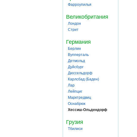
Фарроупилья
Великобритания
Лондон
Стрит
Германия
Берлин
Вупперталь
Детмольд
Дуйсбург
Дюссельдорф
Карлсбад (Баден)
Лар
Лейпциг
Марктредвиц
Оснабрюк
Хессиш-Ольдендорф
Грузия
Тбилиси