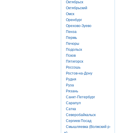
Октябрьск
Октябрьский
Омск
Оренбург
Орехово-Зуево
Пенза
Пермь
Печоры
Подольск
Псков
Пятигорск
Россошь
Ростов-на-Дону
Рудня
Руза
Рязань
Санкт-Петербург
Сарапул
Сатка
Северобайкальск
Сергиев Посад
Смышляевка (Волжский р-
н)