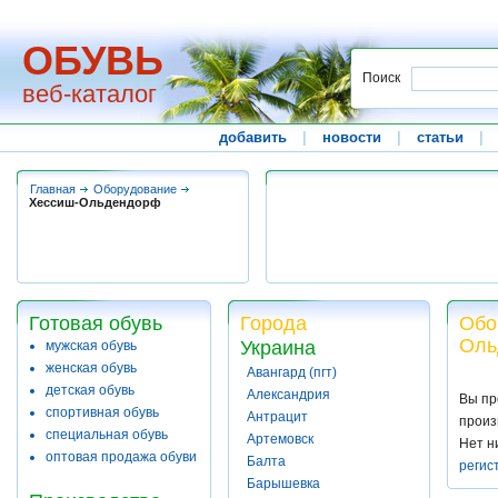
ОБУВЬ
Поиск
веб-каталог
добавить
|
новости
|
статьи
|
Главная
Оборудование
Хессиш-Ольдендорф
Готовая обувь
Города
Обо
Оль
Украина
мужская обувь
женская обувь
Авангард (пгт)
детская обувь
Александрия
Вы пр
спортивная обувь
Антрацит
произ
специальная обувь
Артемовск
Нет н
оптовая продажа обуви
Балта
регис
Барышевка