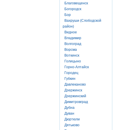
Благовещенск
Богородск
Бор
Вахруши (Слободской
район)
Видное
Владимир
Волгоград
Ворсма
Воткинск
Голицыно
Горно-Алтайск
Городец
Губкин
Давлеканово
Дзержинск
Дзержинский
Димитровград
Дубна
Дуван
Дюртюли
Дятьково