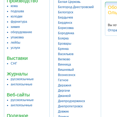
Производство
Белая Церковь
кожа
Обо
Белгород-Днестровский
подошва
Оль
Белогорск
колодки
Бердычев
фурнитура
Бердянск
Вы хо
химия
Борисовка
Отпра
оборудование
Бородянка
упаковка
Боярка
лейбы
Бровары
услуги
Брянка
Васильков
Выставки
Вилково
СНГ
Винница
Вишневый
Журналы
Вознесенск
русскоязычные
Гатное
англоязычные
Деражня
Дергачи
Веб-сайты
Джанкой
русскоязычные
Днепродзержинск
англоязычные
Днепропетровск
Довжик
Полезное
Донецк