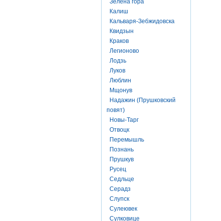
Зелена гора
Калиш
Кальваря-Зебжидовска
Квидзын
Краков
Легионово
Лодзь
Луков
Люблин
Мщонув
Надажин (Прушковский
повят)
Новы-Тарг
Отвоцк
Перемышль
Познань
Прушкув
Русец
Седльце
Серадз
Слупск
Сулеювек
Сулковице