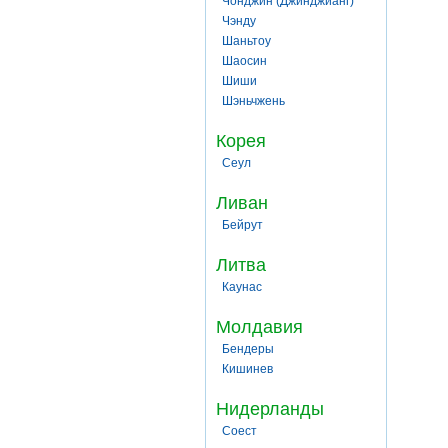
Чонджин (Джинджианг)
Чэнду
Шаньтоу
Шаосин
Шиши
Шэньчжень
Корея
Сеул
Ливан
Бейрут
Литва
Каунас
Молдавия
Бендеры
Кишинев
Нидерланды
Соест