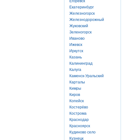
Егоревск
Екатеринбург
Железногорск
Железнодорожный
Жуковский
Зеленогорск
Иваново
Ижевск
Иркутск
Казань
Калининград
Калуга
Каменск-Уральский
Карталы
Кимры
Киров
Копейск
Костерёво
Кострома
Краснодар
Красноярск
Кудиново село
Кузнецк