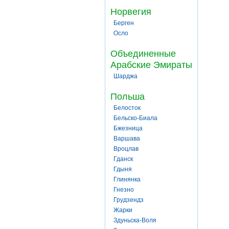
Норвегия
Берген
Осло
Объединенные
Арабские Эмираты
Шарджа
Польша
Белосток
Бельско-Биала
Бжезница
Варшава
Вроцлав
Гданск
Гдыня
Глинянка
Гнезно
Грудзендз
Жарки
Здуньска-Воля