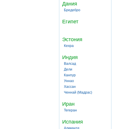
Дания
Бредебро
Египет
Эстония
Кехра
Индия
Валсад
Дели
Канпур
Уннао
Хассан
Ченнай (Мадрас)
Иран
Тегеран
Испания
Аликанте