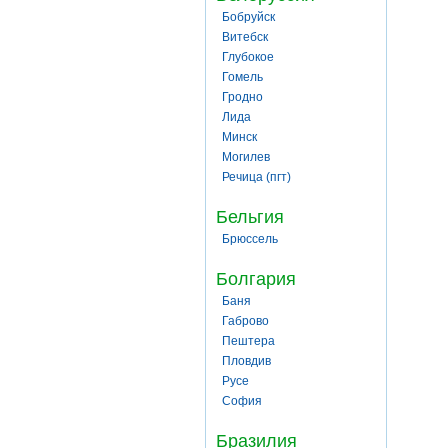
Бобруйск
Витебск
Глубокое
Гомель
Гродно
Лида
Минск
Могилев
Речица (пгт)
Бельгия
Брюссель
Болгария
Баня
Габрово
Пештера
Пловдив
Русе
София
Бразилия