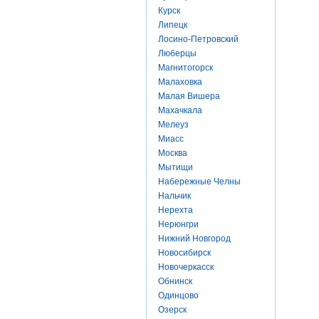
Курск
Липецк
Лосино-Петровский
Люберцы
Магнитогорск
Малаховка
Малая Вишера
Махачкала
Мелеуз
Миасс
Москва
Мытищи
Набережные Челны
Нальчик
Нерехта
Нерюнгри
Нижний Новгород
Новосибирск
Новочеркасск
Обнинск
Одинцово
Озерск