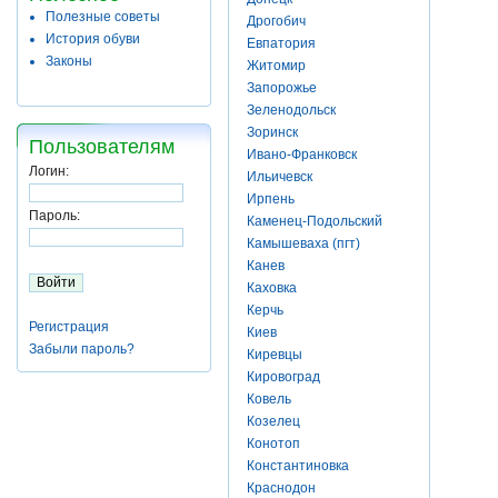
Полезные советы
Дрогобич
История обуви
Евпатория
Законы
Житомир
Запорожье
Зеленодольск
Зоринск
Пользователям
Ивано-Франковск
Логин:
Ильичевск
Ирпень
Пароль:
Каменец-Подольский
Камышеваха (пгт)
Канев
Каховка
Керчь
Регистрация
Киев
Забыли пароль?
Киревцы
Кировоград
Ковель
Козелец
Конотоп
Константиновка
Краснодон