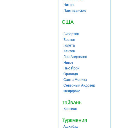
Нитра
Партизанське
США
Бивертон
Бостон
Голета
Кантон
Лос-Анджелес
Нивот
Нью Йорк
Орландо
Санта Моника
Северный Андовер
Феирфакс
Тайвань
Каосиан
Туркмения
Ашхабад