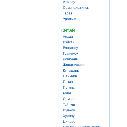
Атырау
Семипалатинск
Тараз
Уральск
Китай
Анхай
Вэйхай
Вэньчжоу
Гуанчжоу
Донгуань
Жанджиаганге
Куньшань
Наньнин
Пекин
Путянь
Руян
Сямэнь
Тайчунг
Фучжоу
Хучжоу
Циндао