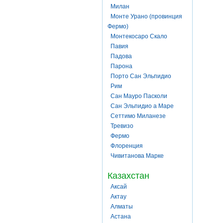
Милан
Монте Урано (провинция
Фермо)
Монтекосаро Скало
Павия
Падова
Парона
Порто Сан Эльпидио
Рим
Сан Мауро Пасколи
Сан Эльпидио а Маре
Сеттимо Миланезе
Тревизо
Фермо
Флоренция
Чивитанова Марке
Казахстан
Аксай
Актау
Алматы
Астана