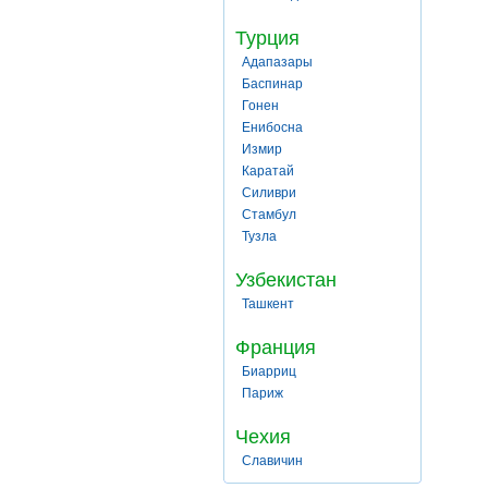
Турция
Адапазары
Баспинар
Гонен
Енибосна
Измир
Каратай
Силиври
Стамбул
Тузла
Узбекистан
Ташкент
Франция
Биарриц
Париж
Чехия
Славичин