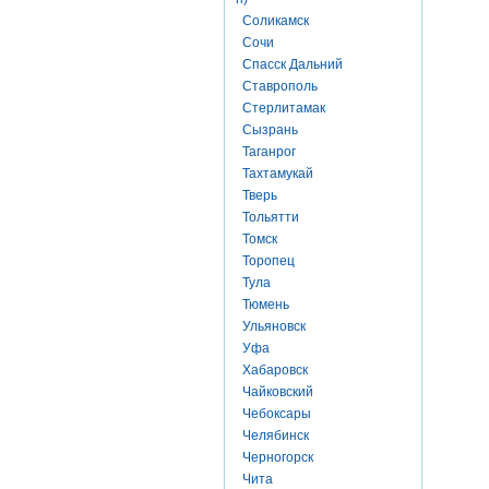
Соликамск
Сочи
Спасск Дальний
Ставрополь
Стерлитамак
Сызрань
Таганрог
Тахтамукай
Тверь
Тольятти
Томск
Торопец
Тула
Тюмень
Ульяновск
Уфа
Хабаровск
Чайковский
Чебоксары
Челябинск
Черногорск
Чита