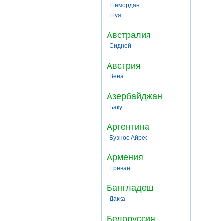
Шемордан
Шуя
Австралия
Сидней
Австрия
Вена
Азербайджан
Баку
Аргентина
Буэнос Айрес
Армения
Ереван
Бангладеш
Дакка
Белоруссия