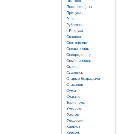
Полтава
Попельня (пгт)
Прилуки
Ровно
Рубежное
с.Безруки
Свалява
Светловодск
Севастополь
Северодонецк
Симферополь
Сквира
Славянск
Старые Безрадычи
Стаханов
Сумы
Счастье
Тернополь
Ужгород
Фастов
Феодосия
Харьков
Херсон