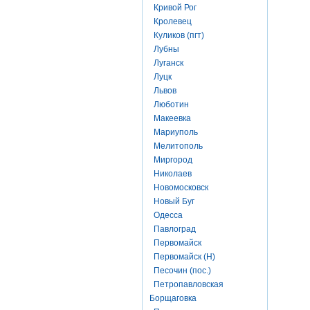
Кривой Рог
Кролевец
Куликов (пгт)
Лубны
Луганск
Луцк
Львов
Люботин
Макеевка
Мариуполь
Мелитополь
Миргород
Николаев
Новомосковск
Новый Буг
Одесса
Павлоград
Первомайск
Первомайск (Н)
Песочин (пос.)
Петропавловская
Борщаговка