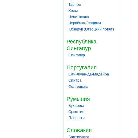
Тарнов
Хелм
Ченстохова
Червёнка-Лещины
Юзефув (Отвоцкий повят)
Республика
Сингапур
Сингапур
Португалия
Сан-Жуан-да-Мадейра
Синтра
Фелгейраш
Румыния
Бухарест
Орэштие
Плоешти
Словакия
Братислава