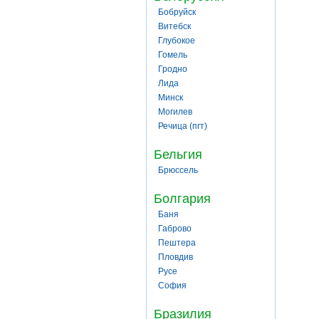
Бобруйск
Витебск
Глубокое
Гомель
Гродно
Лида
Минск
Могилев
Речица (пгт)
Бельгия
Брюссель
Болгария
Баня
Габрово
Пештера
Пловдив
Русе
София
Бразилия