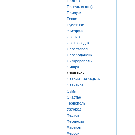
Полтава
Попельня (пгт)
Прилуки
Ровно
Рубежное
с.Безруки
Свалява
Светловодск
Севастополь
Северодонецк
Симферополь
Сквира
Славянск
Старые Безрадычи
Стаханов
Сумы
Счастье
Тернополь
Ужгород
Фастов
Феодосия
Харьков
Херсон