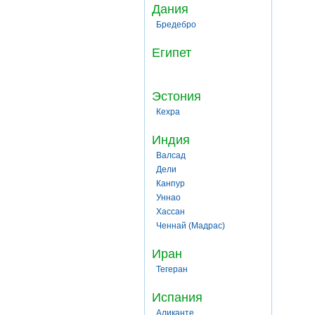
Дания
Бредебро
Египет
Эстония
Кехра
Индия
Валсад
Дели
Канпур
Уннао
Хассан
Ченнай (Мадрас)
Иран
Тегеран
Испания
Аликанте