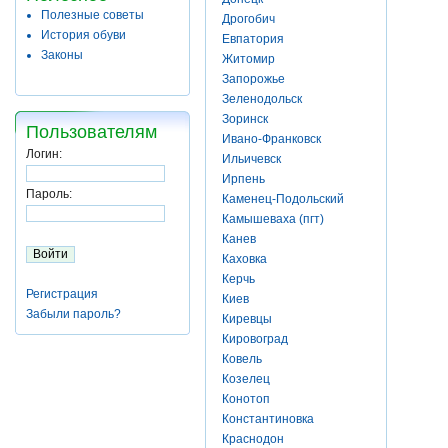
Полезные советы
Дрогобич
История обуви
Евпатория
Законы
Житомир
Запорожье
Зеленодольск
Зоринск
Пользователям
Ивано-Франковск
Логин:
Ильичевск
Ирпень
Пароль:
Каменец-Подольский
Камышеваха (пгт)
Канев
Каховка
Керчь
Регистрация
Киев
Забыли пароль?
Киревцы
Кировоград
Ковель
Козелец
Конотоп
Константиновка
Краснодон