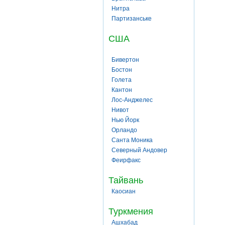
Нитра
Партизанське
США
Бивертон
Бостон
Голета
Кантон
Лос-Анджелес
Нивот
Нью Йорк
Орландо
Санта Моника
Северный Андовер
Феирфакс
Тайвань
Каосиан
Туркмения
Ашхабад