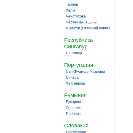
Тарнов
Хелм
Ченстохова
Червёнка-Лещины
Юзефув (Отвоцкий повят)
Республика
Сингапур
Сингапур
Португалия
Сан-Жуан-да-Мадейра
Синтра
Фелгейраш
Румыния
Бухарест
Орэштие
Плоешти
Словакия
Братислава