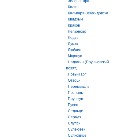
Зелена гора
Калиш
Кальваря-Зебжидовска
Квидзын
Краков
Легионово
Лодзь
Луков
Люблин
Мщонув
Надажин (Прушковский
повят)
Новы-Тарг
Отвоцк
Перемышль
Познань
Прушкув
Русец
Седльце
Серадз
Слупск
Сулеювек
Сулковице