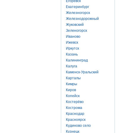
Егоревск
Екатеринбург
Железногорск
Железнодорожный
Жуковский
Зеленогорск
Иваново
Ижевск
Иркутск
Казань
Калининград
Калуга
Каменск-Уральский
Карталы
Кимры
Киров
Копейск
Костерёво
Кострома
Краснодар
Красноярск
Кудиново село
Кузнецк