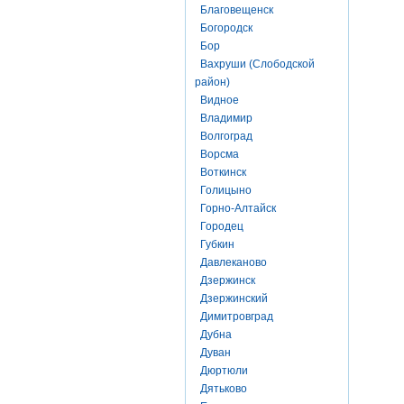
Благовещенск
Богородск
Бор
Вахруши (Слободской
район)
Видное
Владимир
Волгоград
Ворсма
Воткинск
Голицыно
Горно-Алтайск
Городец
Губкин
Давлеканово
Дзержинск
Дзержинский
Димитровград
Дубна
Дуван
Дюртюли
Дятьково