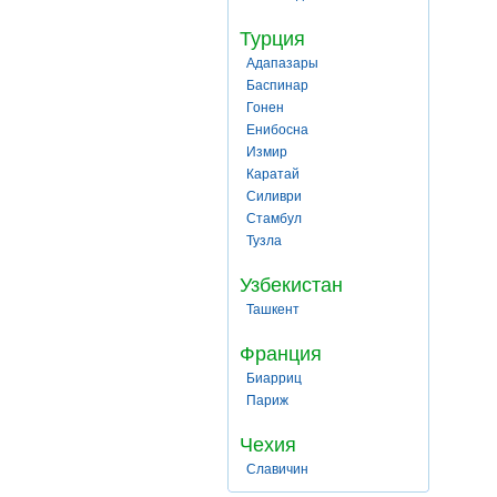
Турция
Адапазары
Баспинар
Гонен
Енибосна
Измир
Каратай
Силиври
Стамбул
Тузла
Узбекистан
Ташкент
Франция
Биарриц
Париж
Чехия
Славичин