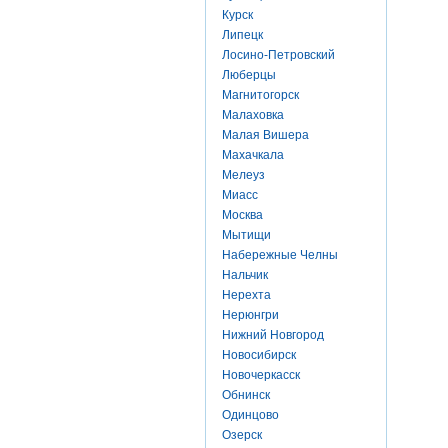
Курск
Липецк
Лосино-Петровский
Люберцы
Магнитогорск
Малаховка
Малая Вишера
Махачкала
Мелеуз
Миасс
Москва
Мытищи
Набережные Челны
Нальчик
Нерехта
Нерюнгри
Нижний Новгород
Новосибирск
Новочеркасск
Обнинск
Одинцово
Озерск