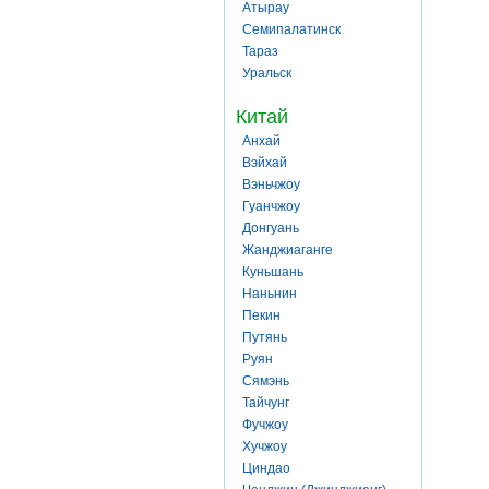
Атырау
Семипалатинск
Тараз
Уральск
Китай
Анхай
Вэйхай
Вэньчжоу
Гуанчжоу
Донгуань
Жанджиаганге
Куньшань
Наньнин
Пекин
Путянь
Руян
Сямэнь
Тайчунг
Фучжоу
Хучжоу
Циндао