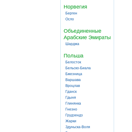
Норвегия
Берген
Осло
Объединенные
Арабские Эмираты
Шарджа
Польша
Белосток
Бельско-Биала
Бжезница
Варшава
Вроцлав
Гданск
Гдыня
Глинянка
Гнезно
Грудзендз
Жарки
Здуньска-Воля