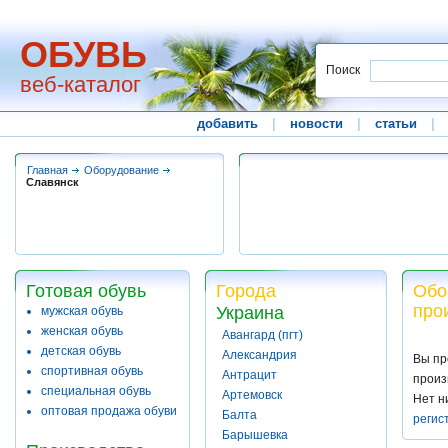
ОБУВЬ
Поиск
веб-каталог
добавить
|
новости
|
статьи
|
Главная
Оборудование
Славянск
Готовая обувь
Города
Обо
про
Украина
мужская обувь
женская обувь
Авангард (пгт)
детская обувь
Александрия
Вы пр
спортивная обувь
Антрацит
произ
специальная обувь
Артемовск
Нет н
оптовая продажа обуви
Балта
регис
Барышевка