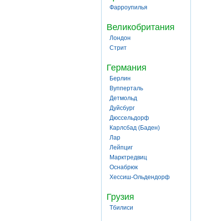
Фарроупилья
Великобритания
Лондон
Стрит
Германия
Берлин
Вупперталь
Детмольд
Дуйсбург
Дюссельдорф
Карлсбад (Баден)
Лар
Лейпциг
Марктредвиц
Оснабрюк
Хессиш-Ольдендорф
Грузия
Тбилиси