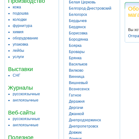
Производство
Белая Церковь
кожа
Обо
Белгород-Днестровский
подошва
маг
Белогорск
колодки
Бердычев
фурнитура
Бердянск
Вы хо
химия
Борисовка
Отпра
оборудование
Бородянка
упаковка
Боярка
лейбы
Бровары
услуги
Брянка
Васильков
Выставки
Вилково
СНГ
Винница
Вишневый
Журналы
Вознесенск
русскоязычные
Гатное
англоязычные
Деражня
Дергачи
Веб-сайты
Джанкой
русскоязычные
Днепродзержинск
англоязычные
Днепропетровск
Довжик
Полезное
Донецк