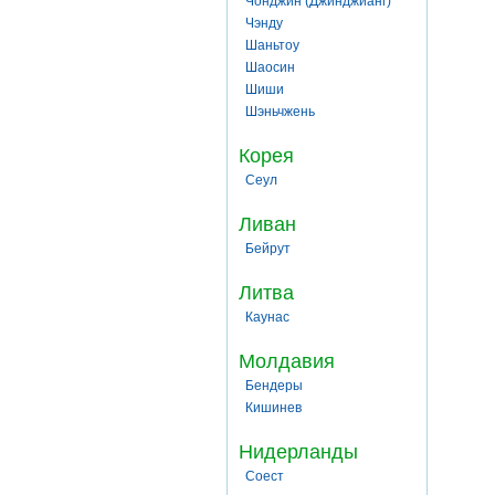
Чонджин (Джинджианг)
Чэнду
Шаньтоу
Шаосин
Шиши
Шэньчжень
Корея
Сеул
Ливан
Бейрут
Литва
Каунас
Молдавия
Бендеры
Кишинев
Нидерланды
Соест