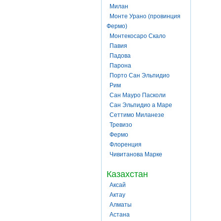
Милан
Монте Урано (провинция
Фермо)
Монтекосаро Скало
Павия
Падова
Парона
Порто Сан Эльпидио
Рим
Сан Мауро Пасколи
Сан Эльпидио а Маре
Сеттимо Миланезе
Тревизо
Фермо
Флоренция
Чивитанова Марке
Казахстан
Аксай
Актау
Алматы
Астана