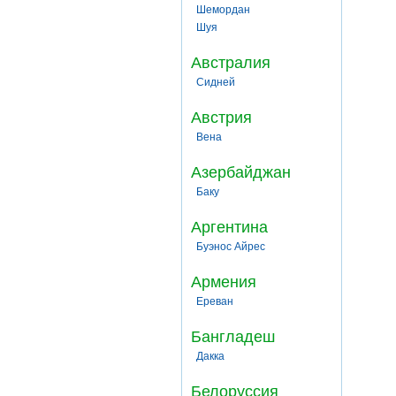
Шемордан
Шуя
Австралия
Сидней
Австрия
Вена
Азербайджан
Баку
Аргентина
Буэнос Айрес
Армения
Ереван
Бангладеш
Дакка
Белоруссия