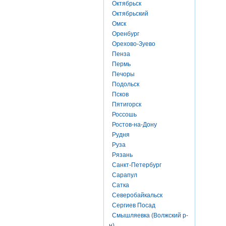
Октябрьск
Октябрьский
Омск
Оренбург
Орехово-Зуево
Пенза
Пермь
Печоры
Подольск
Псков
Пятигорск
Россошь
Ростов-на-Дону
Рудня
Руза
Рязань
Санкт-Петербург
Сарапул
Сатка
Северобайкальск
Сергиев Посад
Смышляевка (Волжский р-
н)