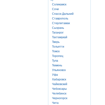
Соликамск
Сочи
Спасск Дальний
Ставрополь
Стерлитамак
Сызрань
Таганрог
Тахтамукай
Тверь
Тольятти
Томск
Торопец
Тула
Тюмень
Ульяновск
Уфа
Хабаровск
Чайковский
Чебоксары
Челябинск
Черногорск
Чита