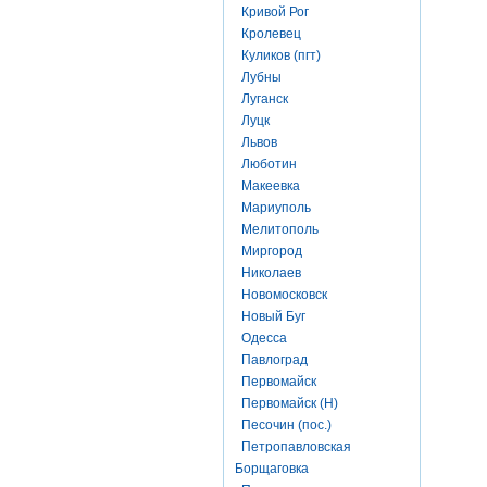
Кривой Рог
Кролевец
Куликов (пгт)
Лубны
Луганск
Луцк
Львов
Люботин
Макеевка
Мариуполь
Мелитополь
Миргород
Николаев
Новомосковск
Новый Буг
Одесса
Павлоград
Первомайск
Первомайск (Н)
Песочин (пос.)
Петропавловская
Борщаговка