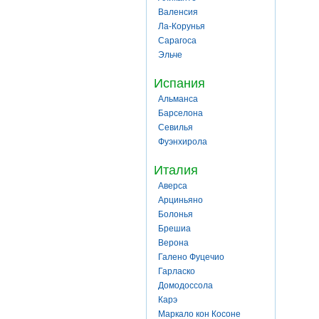
Валенсия
Ла-Корунья
Сарагоса
Эльче
Испания
Альманса
Барселона
Севилья
Фуэнхирола
Италия
Аверса
Арциньяно
Болонья
Брешиа
Верона
Галено Фуцечио
Гарласко
Домодоссола
Карэ
Маркало кон Косоне