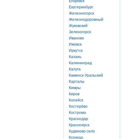
Егоревск
Екатеринбург
Железногорск
Железнодорожный
Жуковский
Зеленогорск
Иваново
Ижевск
Иркутск
Казань
Калининград
Калуга
Каменск-Уральский
Карталы
Кимры
Киров
Копейск
Костерёво
Кострома
Краснодар
Красноярск
Кудиново село
Кузнецк