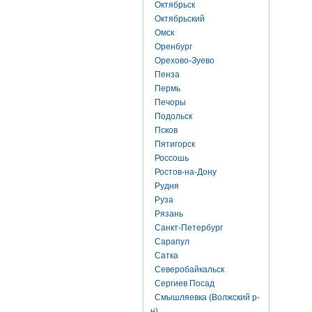
Октябрьск
Октябрьский
Омск
Оренбург
Орехово-Зуево
Пенза
Пермь
Печоры
Подольск
Псков
Пятигорск
Россошь
Ростов-на-Дону
Рудня
Руза
Рязань
Санкт-Петербург
Сарапул
Сатка
Северобайкальск
Сергиев Посад
Смышляевка (Волжский р-
н)