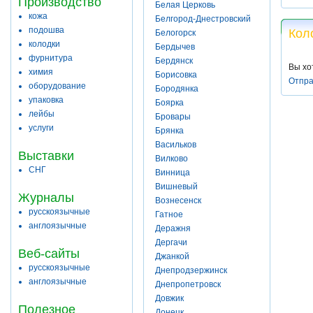
Производство
Белая Церковь
кожа
Белгород-Днестровский
подошва
Кол
Белогорск
колодки
Бердычев
фурнитура
Бердянск
Вы хо
химия
Борисовка
Отпра
оборудование
Бородянка
упаковка
Боярка
лейбы
Бровары
услуги
Брянка
Васильков
Выставки
Вилково
СНГ
Винница
Вишневый
Журналы
Вознесенск
русскоязычные
Гатное
англоязычные
Деражня
Дергачи
Веб-сайты
Джанкой
русскоязычные
Днепродзержинск
англоязычные
Днепропетровск
Довжик
Полезное
Донецк