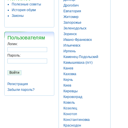
Полезные советы
Дрогобич
История обуви
Евпатория
Законы
Житомир
Запорожье
Зеленодольск
Зоринск
Пользователям
Ивано-Франковск
Логин:
Ильичевск
Ирпень
Пароль:
Каменец-Подольский
Камышеваха (пгт)
Канев
Каховка
Керчь
Регистрация
Киев
Забыли пароль?
Киревцы
Кировоград
Ковель
Козелец
Конотоп
Константиновка
Краснодон