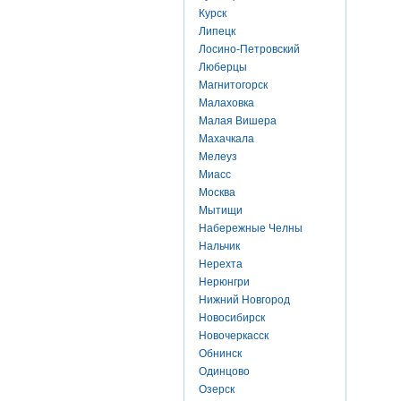
Курск
Липецк
Лосино-Петровский
Люберцы
Магнитогорск
Малаховка
Малая Вишера
Махачкала
Мелеуз
Миасс
Москва
Мытищи
Набережные Челны
Нальчик
Нерехта
Нерюнгри
Нижний Новгород
Новосибирск
Новочеркасск
Обнинск
Одинцово
Озерск