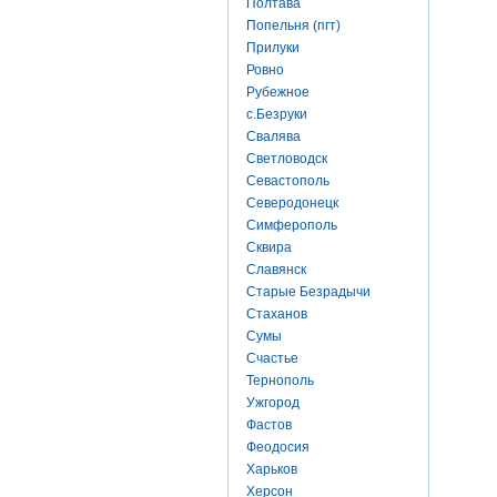
Полтава
Попельня (пгт)
Прилуки
Ровно
Рубежное
с.Безруки
Свалява
Светловодск
Севастополь
Северодонецк
Симферополь
Сквира
Славянск
Старые Безрадычи
Стаханов
Сумы
Счастье
Тернополь
Ужгород
Фастов
Феодосия
Харьков
Херсон