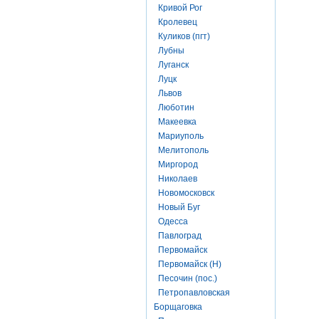
Кривой Рог
Кролевец
Куликов (пгт)
Лубны
Луганск
Луцк
Львов
Люботин
Макеевка
Мариуполь
Мелитополь
Миргород
Николаев
Новомосковск
Новый Буг
Одесса
Павлоград
Первомайск
Первомайск (Н)
Песочин (пос.)
Петропавловская
Борщаговка