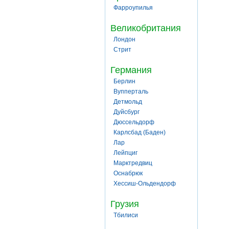
Фарроупилья
Великобритания
Лондон
Стрит
Германия
Берлин
Вупперталь
Детмольд
Дуйсбург
Дюссельдорф
Карлсбад (Баден)
Лар
Лейпциг
Марктредвиц
Оснабрюк
Хессиш-Ольдендорф
Грузия
Тбилиси