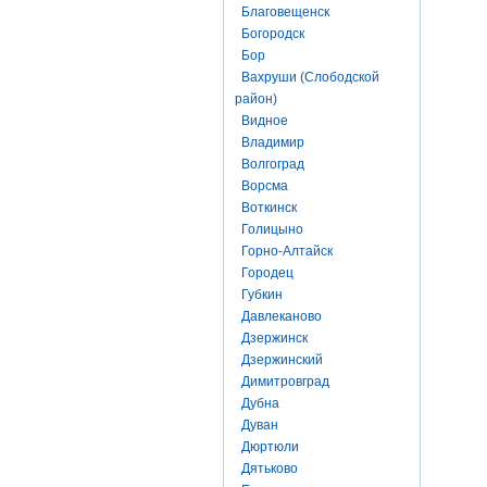
Благовещенск
Богородск
Бор
Вахруши (Слободской
район)
Видное
Владимир
Волгоград
Ворсма
Воткинск
Голицыно
Горно-Алтайск
Городец
Губкин
Давлеканово
Дзержинск
Дзержинский
Димитровград
Дубна
Дуван
Дюртюли
Дятьково