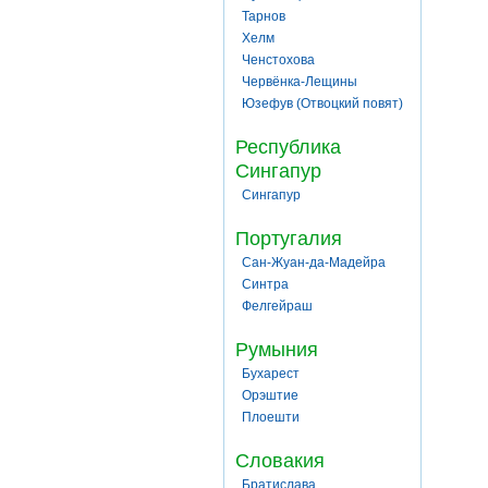
Тарнов
Хелм
Ченстохова
Червёнка-Лещины
Юзефув (Отвоцкий повят)
Республика
Сингапур
Сингапур
Португалия
Сан-Жуан-да-Мадейра
Синтра
Фелгейраш
Румыния
Бухарест
Орэштие
Плоешти
Словакия
Братислава