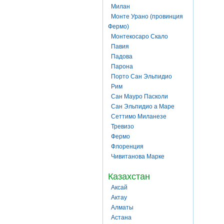
Милан
Монте Урано (провинция
Фермо)
Монтекосаро Скало
Павия
Падова
Парона
Порто Сан Эльпидио
Рим
Сан Мауро Пасколи
Сан Эльпидио а Маре
Сеттимо Миланезе
Тревизо
Фермо
Флоренция
Чивитанова Марке
Казахстан
Аксай
Актау
Алматы
Астана