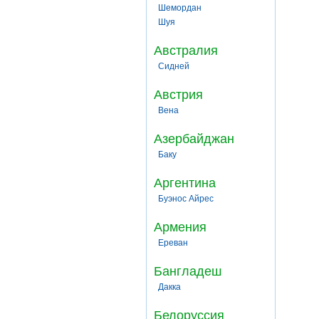
Шемордан
Шуя
Австралия
Сидней
Австрия
Вена
Азербайджан
Баку
Аргентина
Буэнос Айрес
Армения
Ереван
Бангладеш
Дакка
Белоруссия