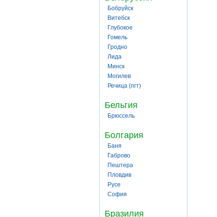
Бобруйск
Витебск
Глубокое
Гомель
Гродно
Лида
Минск
Могилев
Речица (пгт)
Бельгия
Брюссель
Болгария
Баня
Габрово
Пештера
Пловдив
Русе
София
Бразилия