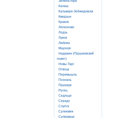
Зелена гора
Калиш
Кальваря-Зебжидовска
Квидзын
Краков
Легионово
Лодзь
Луков
Люблин
Мщонув
Надажин (Прушковский
повят)
Новы-Тарг
Отвоцк
Перемышль
Познань
Прушкув
Русец
Седльце
Серадз
Слупск
Сулеювек
Сулковице