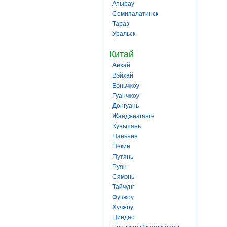
Атырау
Семипалатинск
Тараз
Уральск
Китай
Анхай
Вэйхай
Вэньчжоу
Гуанчжоу
Донгуань
Жанджиаганге
Куньшань
Наньнин
Пекин
Путянь
Руян
Сямэнь
Тайчунг
Фучжоу
Хучжоу
Циндао