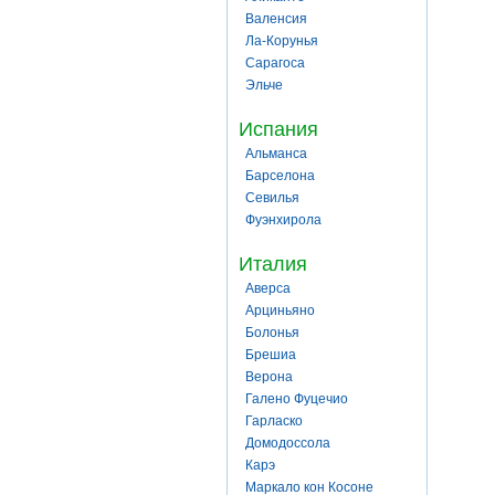
Валенсия
Ла-Корунья
Сарагоса
Эльче
Испания
Альманса
Барселона
Севилья
Фуэнхирола
Италия
Аверса
Арциньяно
Болонья
Брешиа
Верона
Галено Фуцечио
Гарласко
Домодоссола
Карэ
Маркало кон Косоне