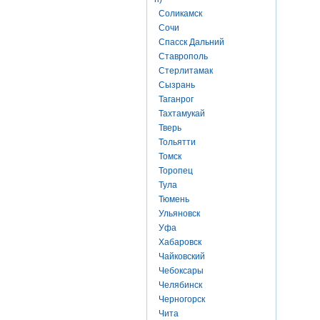
Соликамск
Сочи
Спасск Дальний
Ставрополь
Стерлитамак
Сызрань
Таганрог
Тахтамукай
Тверь
Тольятти
Томск
Торопец
Тула
Тюмень
Ульяновск
Уфа
Хабаровск
Чайковский
Чебоксары
Челябинск
Черногорск
Чита