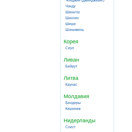
Чонджин (Джинджианг)
Чэнду
Шаньтоу
Шаосин
Шиши
Шэньчжень
Корея
Сеул
Ливан
Бейрут
Литва
Каунас
Молдавия
Бендеры
Кишинев
Нидерланды
Соест