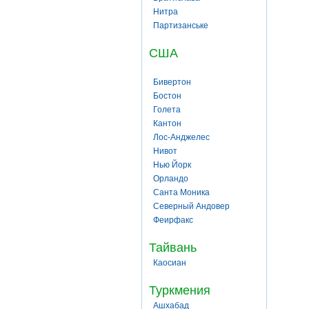
Нитра
Партизанське
США
Бивертон
Бостон
Голета
Кантон
Лос-Анджелес
Нивот
Нью Йорк
Орландо
Санта Моника
Северный Андовер
Феирфакс
Тайвань
Каосиан
Туркмения
Ашхабад