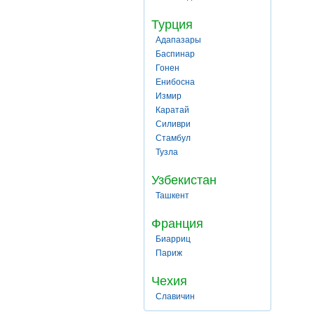
Турция
Адапазары
Баспинар
Гонен
Енибосна
Измир
Каратай
Силиври
Стамбул
Тузла
Узбекистан
Ташкент
Франция
Биарриц
Париж
Чехия
Славичин