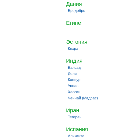
Дания
Бредебро
Египет
Эстония
Кехра
Индия
Валсад
Дели
Канпур
Уннао
Хассан
Ченнай (Мадрас)
Иран
Тегеран
Испания
Аликанте