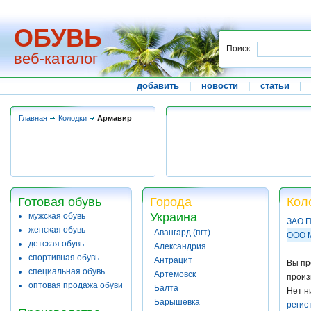
ОБУВЬ
Поиск
веб-каталог
добавить
|
новости
|
статьи
|
Главная
Колодки
Армавир
Готовая обувь
Города
Кол
Украина
мужская обувь
ЗАО 
женская обувь
Авангард (пгт)
ООО М
детская обувь
Александрия
спортивная обувь
Антрацит
Вы пр
специальная обувь
Артемовск
произ
оптовая продажа обуви
Балта
Нет н
Барышевка
регис