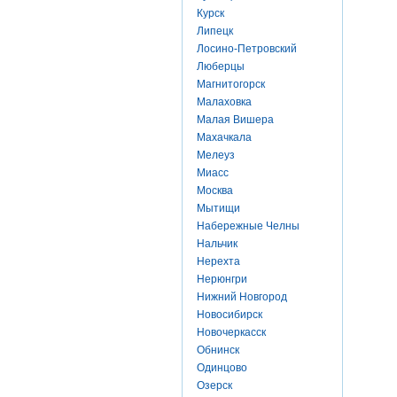
Курск
Липецк
Лосино-Петровский
Люберцы
Магнитогорск
Малаховка
Малая Вишера
Махачкала
Мелеуз
Миасс
Москва
Мытищи
Набережные Челны
Нальчик
Нерехта
Нерюнгри
Нижний Новгород
Новосибирск
Новочеркасск
Обнинск
Одинцово
Озерск