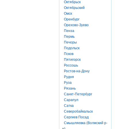
Октябрьск
Октябрьский
Омск
Оренбург
Орехово-Зуево
Пенза
Пермь
Печоры
Подольск
Псков
Пятигорск
Россошь
Ростов-на-Дону
Рудня
Руза
Рязань
Санкт-Петербург
Сарапул
Сатка
Северобайкальск
Сергиев Посад
Смышляевка (Волжский р-
н)