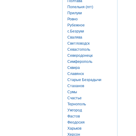
Полтава
Попельня (пгт)
Прилуки
Ровно
Рубежное
с.Безруки
Свалява
Светловодск
Севастополь
Северодонецк
Симферополь
Сквира
Славянск
Старые Безрадычи
Стаханов
Сумы
Счастье
Тернополь
Ужгород
Фастов
Феодосия
Харьков
Херсон