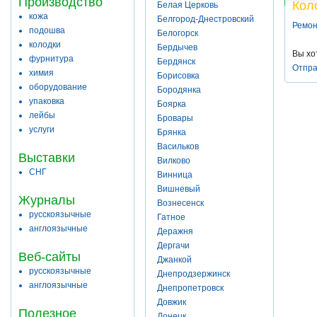
Производство
Кол
Белая Церковь
кожа
Белгород-Днестровский
Ремон
подошва
Белогорск
колодки
Бердычев
Вы хо
фурнитура
Бердянск
Отпра
химия
Борисовка
оборудование
Бородянка
упаковка
Боярка
лейбы
Бровары
услуги
Брянка
Васильков
Выставки
Вилково
СНГ
Винница
Вишневый
Журналы
Вознесенск
русскоязычные
Гатное
англоязычные
Деражня
Дергачи
Веб-сайты
Джанкой
русскоязычные
Днепродзержинск
англоязычные
Днепропетровск
Довжик
Полезное
Донецк