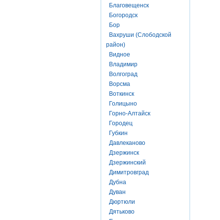
Благовещенск
Богородск
Бор
Вахруши (Слободской
район)
Видное
Владимир
Волгоград
Ворсма
Воткинск
Голицыно
Горно-Алтайск
Городец
Губкин
Давлеканово
Дзержинск
Дзержинский
Димитровград
Дубна
Дуван
Дюртюли
Дятьково