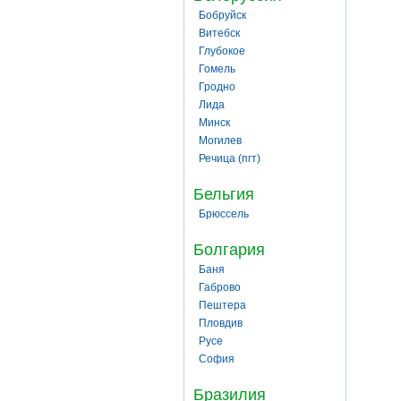
Бобруйск
Витебск
Глубокое
Гомель
Гродно
Лида
Минск
Могилев
Речица (пгт)
Бельгия
Брюссель
Болгария
Баня
Габрово
Пештера
Пловдив
Русе
София
Бразилия