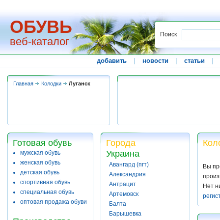
ОБУВЬ
Поиск
веб-каталог
добавить
|
новости
|
статьи
|
Главная
Колодки
Луганск
Готовая обувь
Города
Кол
Украина
мужская обувь
женская обувь
Авангард (пгт)
Вы пр
детская обувь
Александрия
произ
спортивная обувь
Антрацит
Нет н
специальная обувь
Артемовск
регис
оптовая продажа обуви
Балта
Барышевка