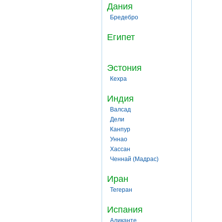
Дания
Бредебро
Египет
Эстония
Кехра
Индия
Валсад
Дели
Канпур
Уннао
Хассан
Ченнай (Мадрас)
Иран
Тегеран
Испания
Аликанте