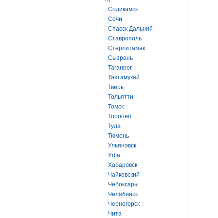
Соликамск
Сочи
Спасск Дальний
Ставрополь
Стерлитамак
Сызрань
Таганрог
Тахтамукай
Тверь
Тольятти
Томск
Торопец
Тула
Тюмень
Ульяновск
Уфа
Хабаровск
Чайковский
Чебоксары
Челябинск
Черногорск
Чита