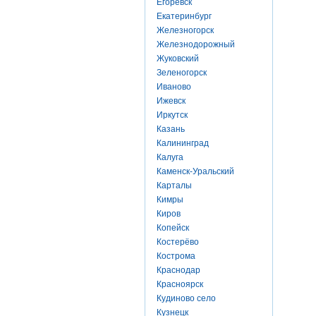
Егоревск
Екатеринбург
Железногорск
Железнодорожный
Жуковский
Зеленогорск
Иваново
Ижевск
Иркутск
Казань
Калининград
Калуга
Каменск-Уральский
Карталы
Кимры
Киров
Копейск
Костерёво
Кострома
Краснодар
Красноярск
Кудиново село
Кузнецк