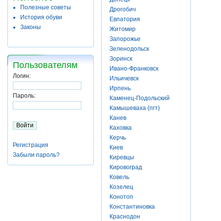
Полезные советы
Дрогобич
История обуви
Евпатория
Законы
Житомир
Запорожье
Зеленодольск
Зоринск
Пользователям
Ивано-Франковск
Логин:
Ильичевск
Ирпень
Пароль:
Каменец-Подольский
Камышеваха (пгт)
Канев
Каховка
Керчь
Регистрация
Киев
Забыли пароль?
Киревцы
Кировоград
Ковель
Козелец
Конотоп
Константиновка
Краснодон