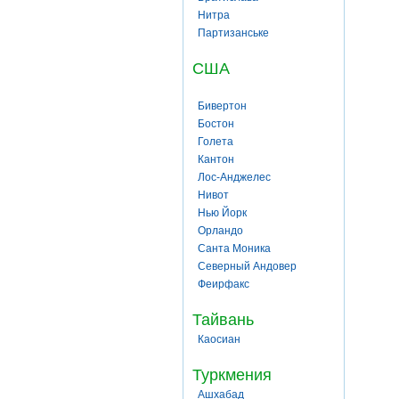
Нитра
Партизанське
США
Бивертон
Бостон
Голета
Кантон
Лос-Анджелес
Нивот
Нью Йорк
Орландо
Санта Моника
Северный Андовер
Феирфакс
Тайвань
Каосиан
Туркмения
Ашхабад