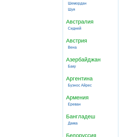
Шемордан
Шуя
Австралия
Сидней
Австрия
Вена
Азербайджан
Баку
Аргентина
Буэнос Айрес
Армения
Ереван
Бангладеш
Дакка
Белоруссия