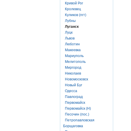
Кривой Рог
Кролевец
Куликов (пгт)
Лубны
Луганск
Луцк
Львов
Люботин
Макеевка
Мариуполь
Мелитополь
Миргород
Николаев
Новомосковск
Новый Буг
Одесса
Павлоград
Первомайск
Первомайск (Н)
Песочин (пос.)
Петропавловская
Борщаговка