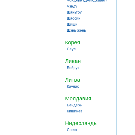
Чонджин (Джинджианг)
Чэнду
Шаньтоу
Шаосин
Шиши
Шэньчжень
Корея
Сеул
Ливан
Бейрут
Литва
Каунас
Молдавия
Бендеры
Кишинев
Нидерланды
Соест