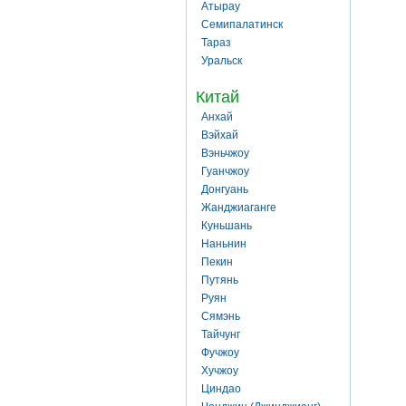
Атырау
Семипалатинск
Тараз
Уральск
Китай
Анхай
Вэйхай
Вэньчжоу
Гуанчжоу
Донгуань
Жанджиаганге
Куньшань
Наньнин
Пекин
Путянь
Руян
Сямэнь
Тайчунг
Фучжоу
Хучжоу
Циндао