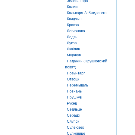
Зелена гора
Калиш
Кальваря-Зебжидовска
Квидзын
Краков
Легионово
Лодзь
Луков
Люблин
Мщонув
Надажин (Прушковский
повят)
Новы-Тарг
Отвоцк
Перемышль
Познань
Прушкув
Русец
Седльце
Серадз
Слупск
Сулеювек
Сулковице