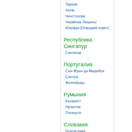
Тарнов
Хелм
Ченстохова
Червёнка-Лещины
Юзефув (Отвоцкий повят)
Республика
Сингапур
Сингапур
Португалия
Сан-Жуан-да-Мадейра
Синтра
Фелгейраш
Румыния
Бухарест
Орэштие
Плоешти
Словакия
Братислава