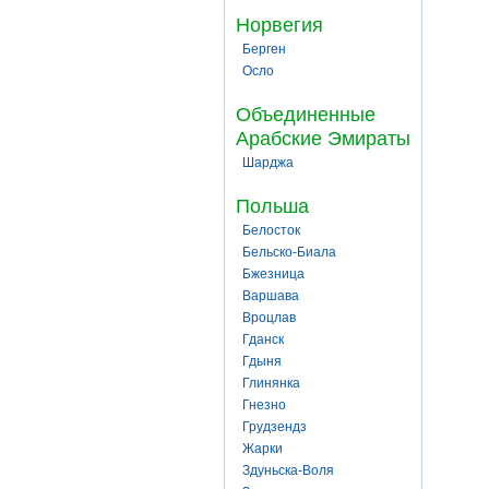
Норвегия
Берген
Осло
Объединенные
Арабские Эмираты
Шарджа
Польша
Белосток
Бельско-Биала
Бжезница
Варшава
Вроцлав
Гданск
Гдыня
Глинянка
Гнезно
Грудзендз
Жарки
Здуньска-Воля