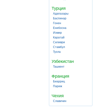
Турция
Адапазары
Баспинар
Гонен
Енибосна
Измир
Каратай
Силиври
Стамбул
Тузла
Узбекистан
Ташкент
Франция
Биарриц
Париж
Чехия
Славичин