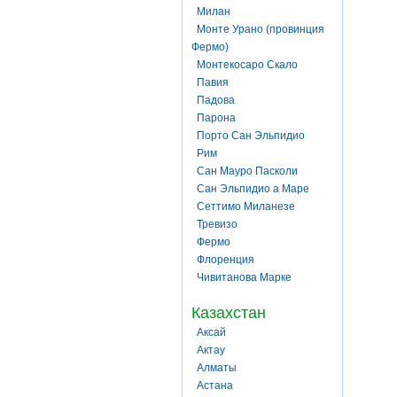
Милан
Монте Урано (провинция
Фермо)
Монтекосаро Скало
Павия
Падова
Парона
Порто Сан Эльпидио
Рим
Сан Мауро Пасколи
Сан Эльпидио а Маре
Сеттимо Миланезе
Тревизо
Фермо
Флоренция
Чивитанова Марке
Казахстан
Аксай
Актау
Алматы
Астана