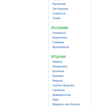
Валенсия
Ла-Корунья
Сарагоса
Эльче
Испания
Альманса
Барселона
Севилья
Фуэнхирола
Италия
Аверса
Арциньяно
Болонья
Брешиа
Верона
Галено Фуцечио
Гарласко
Домодоссола
Карэ
Маркало кон Косоне