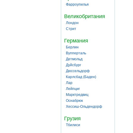
Фарроупилья
Великобритания
Лондон
Стрит
Германия
Берлин
Вупперталь
Детмольд
Дуйсбург
Дюссельдорф
Карлсбад (Баден)
Лар
Лейпциг
Марктредвиц
Оснабрюк
Хессиш-Ольдендорф
Грузия
Тбилиси