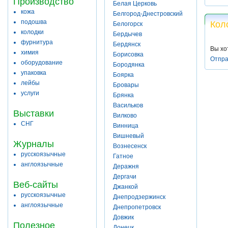
Производство
Белая Церковь
кожа
Белгород-Днестровский
подошва
Кол
Белогорск
колодки
Бердычев
фурнитура
Бердянск
Вы хо
химия
Борисовка
Отпра
оборудование
Бородянка
упаковка
Боярка
лейбы
Бровары
услуги
Брянка
Васильков
Выставки
Вилково
СНГ
Винница
Вишневый
Журналы
Вознесенск
русскоязычные
Гатное
англоязычные
Деражня
Дергачи
Веб-сайты
Джанкой
русскоязычные
Днепродзержинск
англоязычные
Днепропетровск
Довжик
Полезное
Донецк