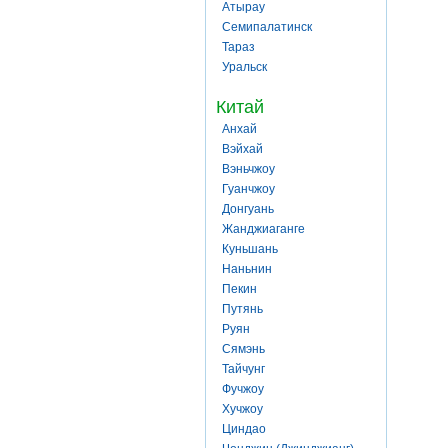
Атырау
Семипалатинск
Тараз
Уральск
Китай
Анхай
Вэйхай
Вэньчжоу
Гуанчжоу
Донгуань
Жанджиаганге
Куньшань
Наньнин
Пекин
Путянь
Руян
Сямэнь
Тайчунг
Фучжоу
Хучжоу
Циндао