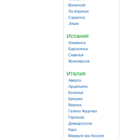
Валенсия
Ла-Корунья
Сарагоса
Эльче
Испания
Альманса
Барселона
Севилья
Фуэнхирола
Италия
Аверса
Арциньяно
Болонья
Брешиа
Верона
Галено Фуцечио
Гарласко
Домодоссола
Карэ
Маркало кон Косоне