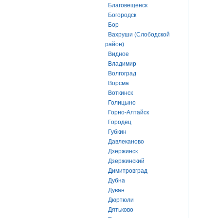
Благовещенск
Богородск
Бор
Вахруши (Слободской
район)
Видное
Владимир
Волгоград
Ворсма
Воткинск
Голицыно
Горно-Алтайск
Городец
Губкин
Давлеканово
Дзержинск
Дзержинский
Димитровград
Дубна
Дуван
Дюртюли
Дятьково