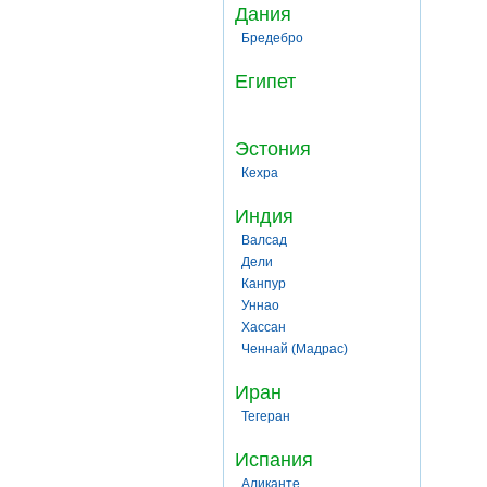
Дания
Бредебро
Египет
Эстония
Кехра
Индия
Валсад
Дели
Канпур
Уннао
Хассан
Ченнай (Мадрас)
Иран
Тегеран
Испания
Аликанте