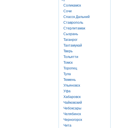
Соликамск
Сочи
Спасск Дальний
Ставрополь
Стерлитамак
Сызрань
Таганрог
Тахтамукай
Тверь
Тольятти
Томск
Торопец
Тула
Тюмень
Ульяновск
Уфа
Хабаровск
Чайковский
Чебоксары
Челябинск
Черногорск
Чита