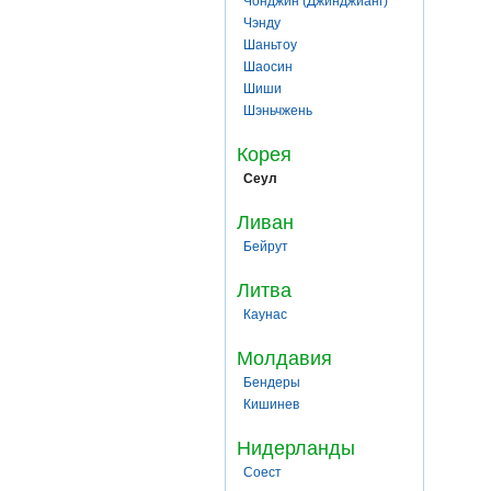
Чонджин (Джинджианг)
Чэнду
Шаньтоу
Шаосин
Шиши
Шэньчжень
Корея
Сеул
Ливан
Бейрут
Литва
Каунас
Молдавия
Бендеры
Кишинев
Нидерланды
Соест