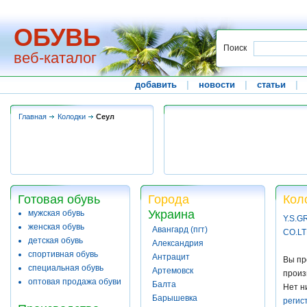
ОБУВЬ
Поиск
веб-каталог
добавить
|
новости
|
статьи
|
Главная
Колодки
Сеул
Готовая обувь
Города
Кол
Украина
мужская обувь
Y.S.
женская обувь
Авангард (пгт)
CO.L
детская обувь
Александрия
спортивная обувь
Антрацит
Вы пр
специальная обувь
Артемовск
произ
оптовая продажа обуви
Балта
Нет н
Барышевка
регис