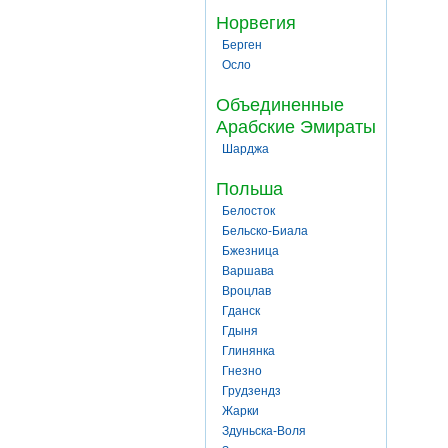
Норвегия
Берген
Осло
Объединенные
Арабские Эмираты
Шарджа
Польша
Белосток
Бельско-Биала
Бжезница
Варшава
Вроцлав
Гданск
Гдыня
Глинянка
Гнезно
Грудзендз
Жарки
Здуньска-Воля