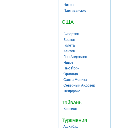
Нитра
Партизанське
США
Бивертон
Бостон
Голета
Кантон
Лос-Анджелес
Нивот
Нью Йорк
Орландо
Санта Моника
Северный Андовер
Феирфакс
Тайвань
Каосиан
Туркмения
Ашхабад