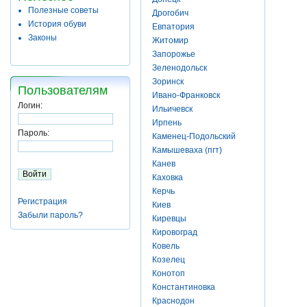
Полезные советы
Дрогобич
История обуви
Евпатория
Законы
Житомир
Запорожье
Зеленодольск
Зоринск
Пользователям
Ивано-Франковск
Логин:
Ильичевск
Ирпень
Пароль:
Каменец-Подольский
Камышеваха (пгт)
Канев
Каховка
Керчь
Регистрация
Киев
Забыли пароль?
Киревцы
Кировоград
Ковель
Козелец
Конотоп
Константиновка
Краснодон