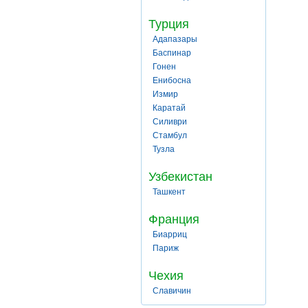
Турция
Адапазары
Баспинар
Гонен
Енибосна
Измир
Каратай
Силиври
Стамбул
Тузла
Узбекистан
Ташкент
Франция
Биарриц
Париж
Чехия
Славичин