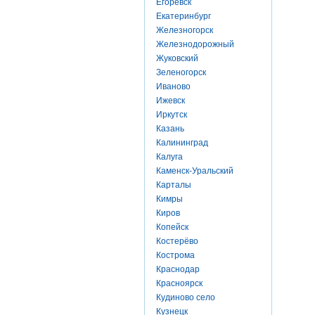
Егоревск
Екатеринбург
Железногорск
Железнодорожный
Жуковский
Зеленогорск
Иваново
Ижевск
Иркутск
Казань
Калининград
Калуга
Каменск-Уральский
Карталы
Кимры
Киров
Копейск
Костерёво
Кострома
Краснодар
Красноярск
Кудиново село
Кузнецк