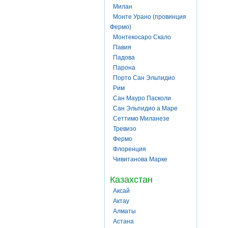
Милан
Монте Урано (провинция
Фермо)
Монтекосаро Скало
Павия
Падова
Парона
Порто Сан Эльпидио
Рим
Сан Мауро Пасколи
Сан Эльпидио а Маре
Сеттимо Миланезе
Тревизо
Фермо
Флоренция
Чивитанова Марке
Казахстан
Аксай
Актау
Алматы
Астана