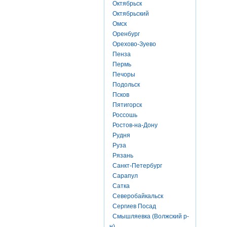
Октябрьск
Октябрьский
Омск
Оренбург
Орехово-Зуево
Пенза
Пермь
Печоры
Подольск
Псков
Пятигорск
Россошь
Ростов-на-Дону
Рудня
Руза
Рязань
Санкт-Петербург
Сарапул
Сатка
Северобайкальск
Сергиев Посад
Смышляевка (Волжский р-
н)