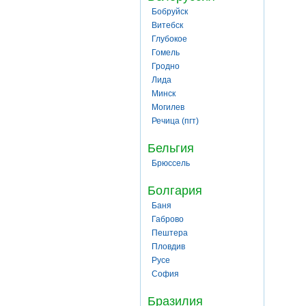
Бобруйск
Витебск
Глубокое
Гомель
Гродно
Лида
Минск
Могилев
Речица (пгт)
Бельгия
Брюссель
Болгария
Баня
Габрово
Пештера
Пловдив
Русе
София
Бразилия