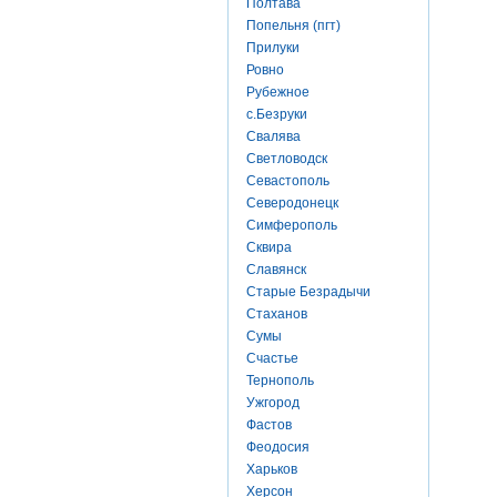
Полтава
Попельня (пгт)
Прилуки
Ровно
Рубежное
с.Безруки
Свалява
Светловодск
Севастополь
Северодонецк
Симферополь
Сквира
Славянск
Старые Безрадычи
Стаханов
Сумы
Счастье
Тернополь
Ужгород
Фастов
Феодосия
Харьков
Херсон