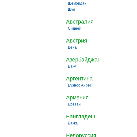
Шемордан
Шуя
Австралия
Сидней
Австрия
Вена
Азербайджан
Баку
Аргентина
Буэнос Айрес
Армения
Ереван
Бангладеш
Дакка
Белоруссия