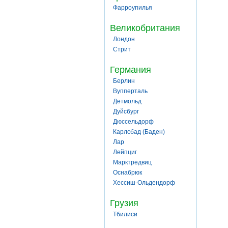
Фарроупилья
Великобритания
Лондон
Стрит
Германия
Берлин
Вупперталь
Детмольд
Дуйсбург
Дюссельдорф
Карлсбад (Баден)
Лар
Лейпциг
Марктредвиц
Оснабрюк
Хессиш-Ольдендорф
Грузия
Тбилиси