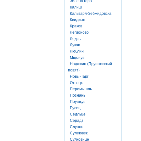
Зелена гора
Калиш
Кальваря-Зебжидовска
Квидзын
Краков
Легионово
Лодзь
Луков
Люблин
Мщонув
Надажин (Прушковский
повят)
Новы-Тарг
Отвоцк
Перемышль
Познань
Прушкув
Русец
Седльце
Серадз
Слупск
Сулеювек
Сулковице