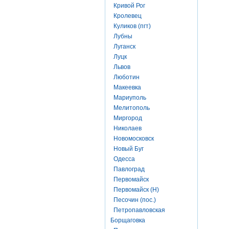
Кривой Рог
Кролевец
Куликов (пгт)
Лубны
Луганск
Луцк
Львов
Люботин
Макеевка
Мариуполь
Мелитополь
Миргород
Николаев
Новомосковск
Новый Буг
Одесса
Павлоград
Первомайск
Первомайск (Н)
Песочин (пос.)
Петропавловская
Борщаговка