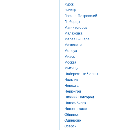
Курск
Липецк
Лосино-Петровский
Люберцы
Магнитогорск
Малаховка
Малая Вишера
Махачкала
Мелеуз
Миасс
Москва
Мытищи
Набережные Челны
Нальчик
Нерехта
Нерюнгри
Нижний Новгород
Новосибирск
Новочеркасск
Обнинск
Одинцово
Озерск