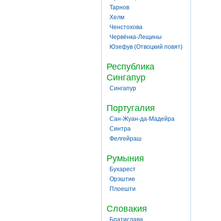
Тарнов
Хелм
Ченстохова
Червёнка-Лещины
Юзефув (Отвоцкий повят)
Республика
Сингапур
Сингапур
Португалия
Сан-Жуан-да-Мадейра
Синтра
Фелгейраш
Румыния
Бухарест
Орэштие
Плоешти
Словакия
Братислава