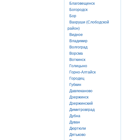
Благовещенск
Богородск
Бор
Вахруши (Слободской
район)
Видное
Владимир
Волгоград
Ворсма
Воткинск
Голицыно
Горно-Алтайск
Городец
Губкин
Давлеканово
Дзержинск
Дзержинский
Димитровград
Дубна
Дуван
Дюртюли
Дятьково