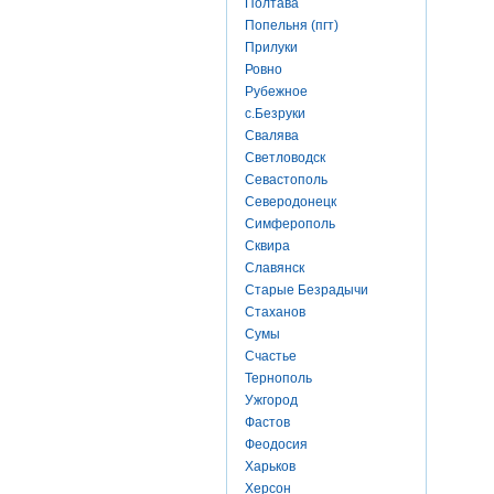
Полтава
Попельня (пгт)
Прилуки
Ровно
Рубежное
с.Безруки
Свалява
Светловодск
Севастополь
Северодонецк
Симферополь
Сквира
Славянск
Старые Безрадычи
Стаханов
Сумы
Счастье
Тернополь
Ужгород
Фастов
Феодосия
Харьков
Херсон