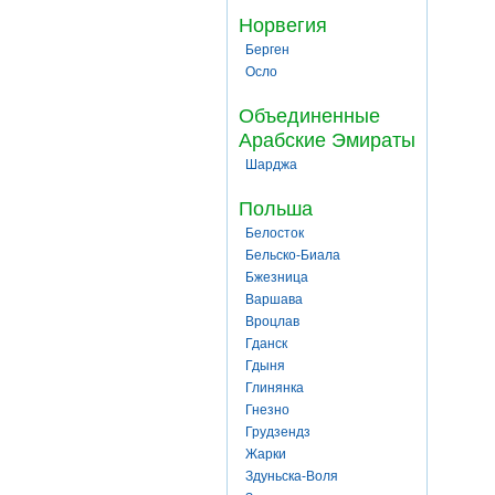
Норвегия
Берген
Осло
Объединенные
Арабские Эмираты
Шарджа
Польша
Белосток
Бельско-Биала
Бжезница
Варшава
Вроцлав
Гданск
Гдыня
Глинянка
Гнезно
Грудзендз
Жарки
Здуньска-Воля