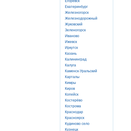
Егоревск
Екатеринбург
Железногорск
Железнодорожный
Жуковский
Зеленогорск
Иваново
Ижевск
Иркутск
Казань
Калининград
Калуга
Каменск-Уральский
Карталы
Кимры
Киров
Копейск
Костерёво
Кострома
Краснодар
Красноярск
Кудиново село
Кузнецк