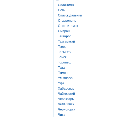
Соликамск
Сочи
Спасск Дальний
Ставрополь
Стерлитамак
Сызрань
Таганрог
Тахтамукай
Тверь
Тольятти
Томск
Торопец
Тула
Тюмень
Ульяновск
Уфа
Хабаровск
Чайковский
Чебоксары
Челябинск
Черногорск
Чита