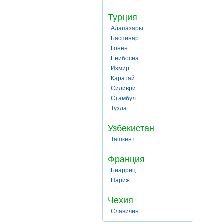
Турция
Адапазары
Баспинар
Гонен
Енибосна
Измир
Каратай
Силиври
Стамбул
Тузла
Узбекистан
Ташкент
Франция
Биарриц
Париж
Чехия
Славичин