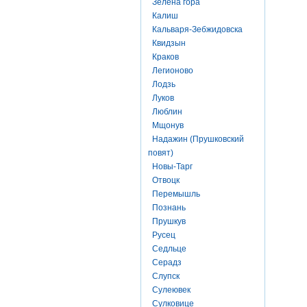
Зелена гора
Калиш
Кальваря-Зебжидовска
Квидзын
Краков
Легионово
Лодзь
Луков
Люблин
Мщонув
Надажин (Прушковский
повят)
Новы-Тарг
Отвоцк
Перемышль
Познань
Прушкув
Русец
Седльце
Серадз
Слупск
Сулеювек
Сулковице