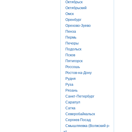
Октябрьск
Октябрьский
Омск
Оренбург
Орехово-Зуево
Пенза
Пермь
Печоры
Подольск
Псков
Пятигорск
Россошь
Ростов-на-Дону
Рудня
Руза
Рязань
Санкт-Петербург
Сарапул
Сатка
Северобайкальск
Сергиев Посад
Смышляевка (Волжский р-
н)