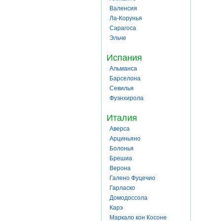
Валенсия
Ла-Корунья
Сарагоса
Эльче
Испания
Альманса
Барселона
Севилья
Фуэнхирола
Италия
Аверса
Арциньяно
Болонья
Брешиа
Верона
Галено Фуцечио
Гарласко
Домодоссола
Карэ
Маркало кон Косоне