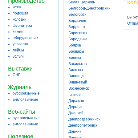
Производство
Кол
Белая Церковь
кожа
Белгород-Днестровский
подошва
Белогорск
Вы хо
колодки
Бердычев
Отпра
фурнитура
Бердянск
химия
Борисовка
оборудование
Бородянка
упаковка
Боярка
лейбы
Бровары
услуги
Брянка
Васильков
Выставки
Вилково
СНГ
Винница
Вишневый
Журналы
Вознесенск
русскоязычные
Гатное
англоязычные
Деражня
Дергачи
Веб-сайты
Джанкой
русскоязычные
Днепродзержинск
англоязычные
Днепропетровск
Довжик
Полезное
Донецк