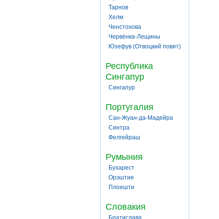
Тарнов
Хелм
Ченстохова
Червёнка-Лещины
Юзефув (Отвоцкий повят)
Республика
Сингапур
Сингапур
Португалия
Сан-Жуан-да-Мадейра
Синтра
Фелгейраш
Румыния
Бухарест
Орэштие
Плоешти
Словакия
Братислава