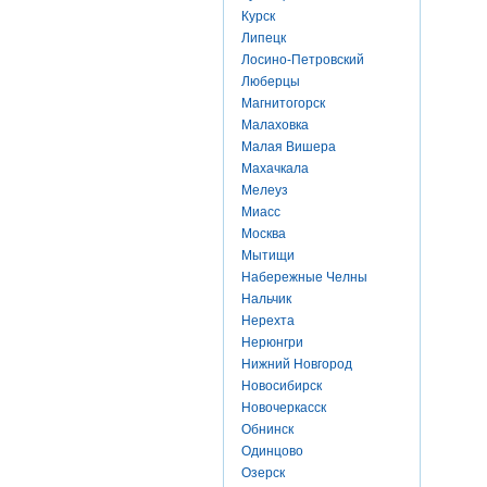
Курск
Липецк
Лосино-Петровский
Люберцы
Магнитогорск
Малаховка
Малая Вишера
Махачкала
Мелеуз
Миасс
Москва
Мытищи
Набережные Челны
Нальчик
Нерехта
Нерюнгри
Нижний Новгород
Новосибирск
Новочеркасск
Обнинск
Одинцово
Озерск