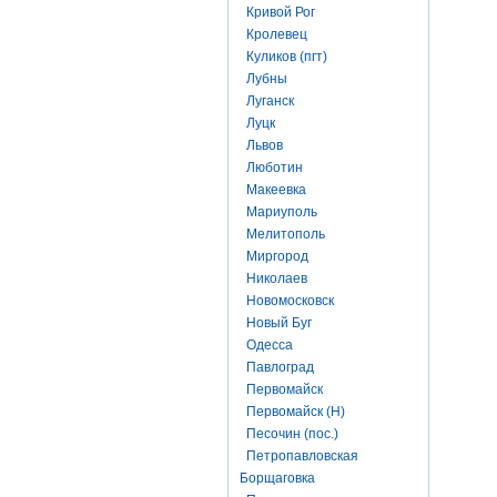
Кривой Рог
Кролевец
Куликов (пгт)
Лубны
Луганск
Луцк
Львов
Люботин
Макеевка
Мариуполь
Мелитополь
Миргород
Николаев
Новомосковск
Новый Буг
Одесса
Павлоград
Первомайск
Первомайск (Н)
Песочин (пос.)
Петропавловская
Борщаговка