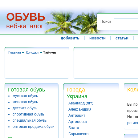
ОБУВЬ
Поиск
веб-каталог
добавить
|
новости
|
статьи
|
Главная
Колодки
Тайчунг
Готовая обувь
Города
Кол
Украина
мужская обувь
женская обувь
Авангард (пгт)
Вы пр
детская обувь
Александрия
произ
спортивная обувь
Антрацит
Нет н
специальная обувь
Артемовск
регис
оптовая продажа обуви
Балта
Барышевка