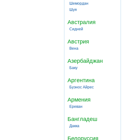
Шемордан
Шуя
Австралия
Сидней
Австрия
Вена
Азербайджан
Баку
Аргентина
Буэнос Айрес
Армения
Ереван
Бангладеш
Дакка
Белоруссия