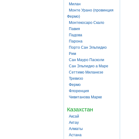
Милан
Монте Урано (провинция
Фермо)
Монтекосаро Скало
Павия
Падова
Парона
Порто Сан Эльпидио
Рим
Сан Мауро Пасколи
Сан Эльпидио а Маре
Сеттимо Миланезе
Тревизо
Фермо
Флоренция
Чивитанова Марке
Казахстан
Аксай
Актау
Алматы
Астана