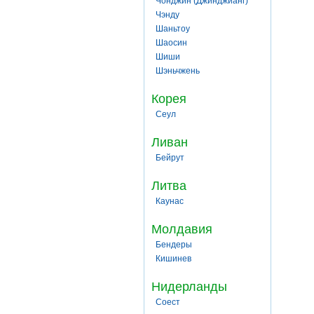
Чонджин (Джинджианг)
Чэнду
Шаньтоу
Шаосин
Шиши
Шэньчжень
Корея
Сеул
Ливан
Бейрут
Литва
Каунас
Молдавия
Бендеры
Кишинев
Нидерланды
Соест