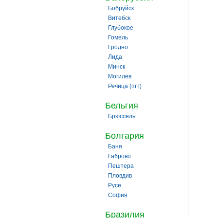
Бобруйск
Витебск
Глубокое
Гомель
Гродно
Лида
Минск
Могилев
Речица (пгт)
Бельгия
Брюссель
Болгария
Баня
Габрово
Пештера
Пловдив
Русе
София
Бразилия