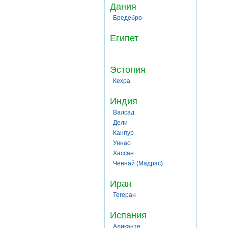
Дания
Бредебро
Египет
Эстония
Кехра
Индия
Валсад
Дели
Канпур
Уннао
Хассан
Ченнай (Мадрас)
Иран
Тегеран
Испания
Аликанте