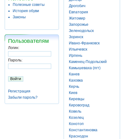
Полезные советы
Дрогобич
История обуви
Евпатория
Законы
Житомир
Запорожье
Зеленодольск
Зоринск
Пользователям
Ивано-Франковск
Логин:
Ильичевск
Ирпень
Пароль:
Каменец-Подольский
Камышеваха (пгт)
Канев
Каховка
Керчь
Регистрация
Киев
Забыли пароль?
Киревцы
Кировоград
Ковель
Козелец
Конотоп
Константиновка
Краснодон