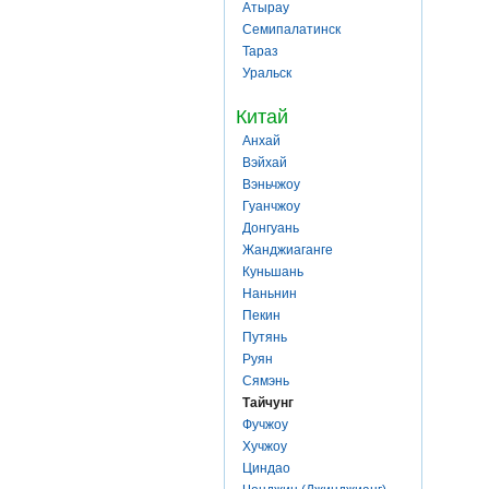
Атырау
Семипалатинск
Тараз
Уральск
Китай
Анхай
Вэйхай
Вэньчжоу
Гуанчжоу
Донгуань
Жанджиаганге
Куньшань
Наньнин
Пекин
Путянь
Руян
Сямэнь
Тайчунг
Фучжоу
Хучжоу
Циндао