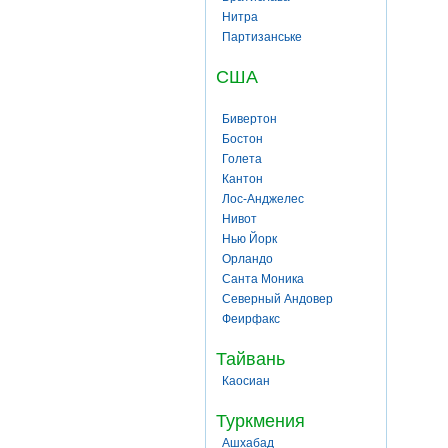
Нитра
Партизанське
США
Бивертон
Бостон
Голета
Кантон
Лос-Анджелес
Нивот
Нью Йорк
Орландо
Санта Моника
Северный Андовер
Феирфакс
Тайвань
Каосиан
Туркмения
Ашхабад