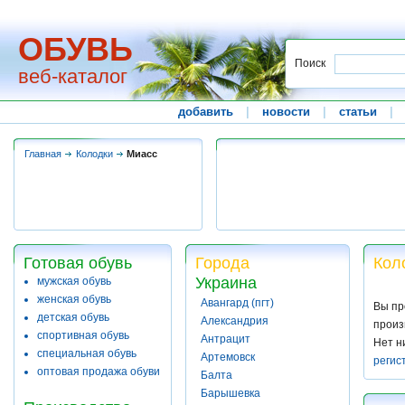
ОБУВЬ
Поиск
веб-каталог
добавить
|
новости
|
статьи
|
Главная
Колодки
Миасс
Готовая обувь
Города
Кол
Украина
мужская обувь
женская обувь
Авангард (пгт)
Вы пр
детская обувь
Александрия
произ
спортивная обувь
Антрацит
Нет н
специальная обувь
Артемовск
регис
оптовая продажа обуви
Балта
Барышевка