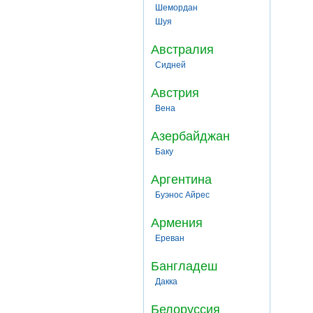
Шемордан
Шуя
Австралия
Сидней
Австрия
Вена
Азербайджан
Баку
Аргентина
Буэнос Айрес
Армения
Ереван
Бангладеш
Дакка
Белоруссия