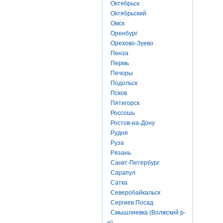
Октябрьск
Октябрьский
Омск
Оренбург
Орехово-Зуево
Пенза
Пермь
Печоры
Подольск
Псков
Пятигорск
Россошь
Ростов-на-Дону
Рудня
Руза
Рязань
Санкт-Петербург
Сарапул
Сатка
Северобайкальск
Сергиев Посад
Смышляевка (Волжский р-
н)