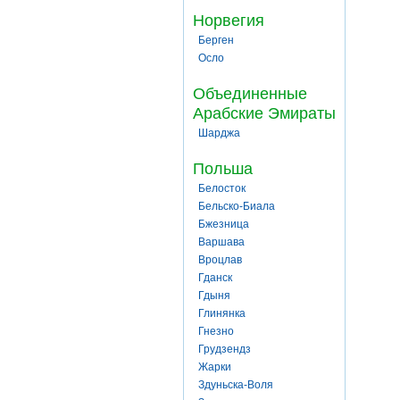
Норвегия
Берген
Осло
Объединенные
Арабские Эмираты
Шарджа
Польша
Белосток
Бельско-Биала
Бжезница
Варшава
Вроцлав
Гданск
Гдыня
Глинянка
Гнезно
Грудзендз
Жарки
Здуньска-Воля