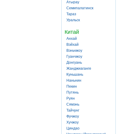
Атырау
Семипалатинск
Тараз
Уральск
Китай
Анхай
Вэйхай
Вэньчжоу
Гуанчжоу
Донгуань
Жанджиаганге
Куньшань
Наньнин
Пекин
Путянь
Руян
Сямэнь
Тайчунг
Фучжоу
Хучжоу
Циндао