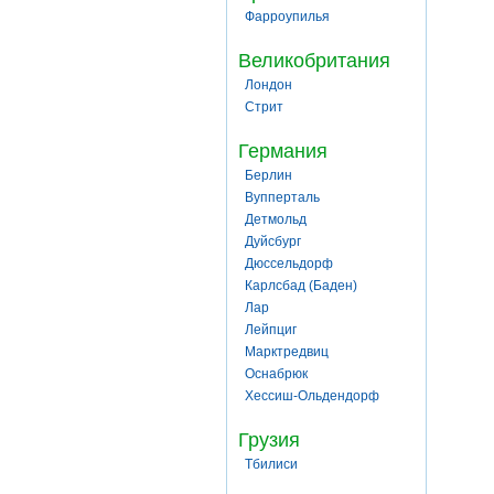
Фарроупилья
Великобритания
Лондон
Стрит
Германия
Берлин
Вупперталь
Детмольд
Дуйсбург
Дюссельдорф
Карлсбад (Баден)
Лар
Лейпциг
Марктредвиц
Оснабрюк
Хессиш-Ольдендорф
Грузия
Тбилиси