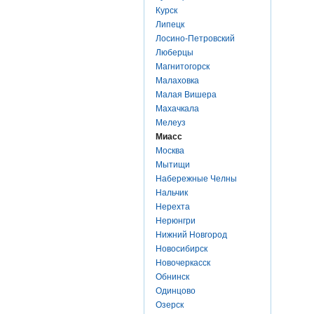
Курск
Липецк
Лосино-Петровский
Люберцы
Магнитогорск
Малаховка
Малая Вишера
Махачкала
Мелеуз
Миасс
Москва
Мытищи
Набережные Челны
Нальчик
Нерехта
Нерюнгри
Нижний Новгород
Новосибирск
Новочеркасск
Обнинск
Одинцово
Озерск