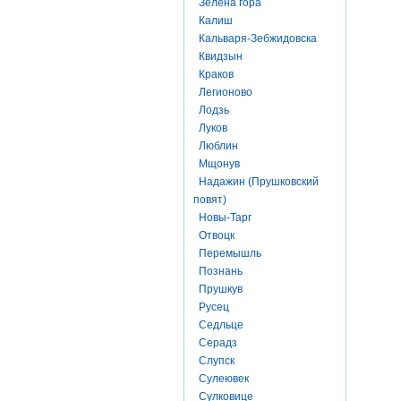
Зелена гора
Калиш
Кальваря-Зебжидовска
Квидзын
Краков
Легионово
Лодзь
Луков
Люблин
Мщонув
Надажин (Прушковский
повят)
Новы-Тарг
Отвоцк
Перемышль
Познань
Прушкув
Русец
Седльце
Серадз
Слупск
Сулеювек
Сулковице