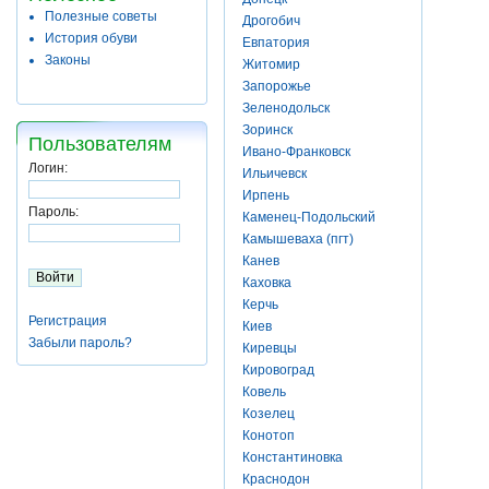
Полезные советы
Дрогобич
История обуви
Евпатория
Законы
Житомир
Запорожье
Зеленодольск
Зоринск
Пользователям
Ивано-Франковск
Логин:
Ильичевск
Ирпень
Пароль:
Каменец-Подольский
Камышеваха (пгт)
Канев
Каховка
Керчь
Регистрация
Киев
Забыли пароль?
Киревцы
Кировоград
Ковель
Козелец
Конотоп
Константиновка
Краснодон