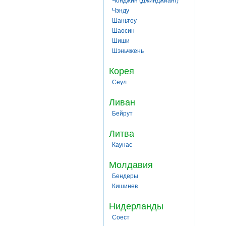
Чонджин (Джинджианг)
Чэнду
Шаньтоу
Шаосин
Шиши
Шэньчжень
Корея
Сеул
Ливан
Бейрут
Литва
Каунас
Молдавия
Бендеры
Кишинев
Нидерланды
Соест