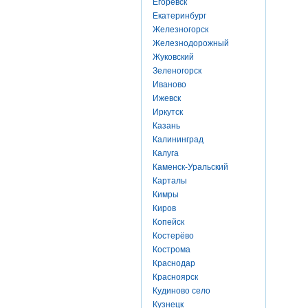
Егоревск
Екатеринбург
Железногорск
Железнодорожный
Жуковский
Зеленогорск
Иваново
Ижевск
Иркутск
Казань
Калининград
Калуга
Каменск-Уральский
Карталы
Кимры
Киров
Копейск
Костерёво
Кострома
Краснодар
Красноярск
Кудиново село
Кузнецк