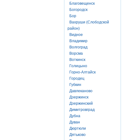
Благовещенск
Богородск
Бор
Вахруши (Слободской
район)
Видное
Владимир
Волгоград
Ворсма
Воткинск
Голицыно
Горно-Алтайск
Городец
Губкин
Давлеканово
Дзержинск
Дзержинский
Димитровград
Дубна
Дуван
Дюртюли
Дятьково