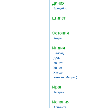
Дания
Бредебро
Египет
Эстония
Кехра
Индия
Валсад
Дели
Канпур
Уннао
Хассан
Ченнай (Мадрас)
Иран
Тегеран
Испания
Аликанте