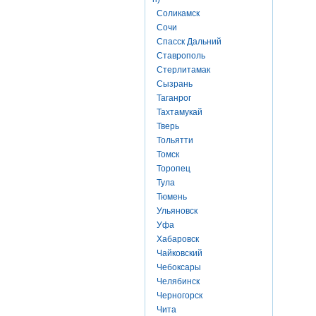
Соликамск
Сочи
Спасск Дальний
Ставрополь
Стерлитамак
Сызрань
Таганрог
Тахтамукай
Тверь
Тольятти
Томск
Торопец
Тула
Тюмень
Ульяновск
Уфа
Хабаровск
Чайковский
Чебоксары
Челябинск
Черногорск
Чита