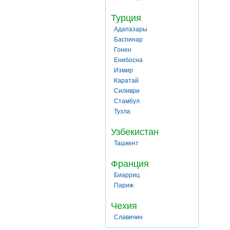
Турция
Адапазары
Баспинар
Гонен
Енибосна
Измир
Каратай
Силиври
Стамбул
Тузла
Узбекистан
Ташкент
Франция
Биарриц
Париж
Чехия
Славичин