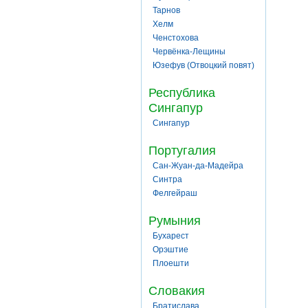
Тарнов
Хелм
Ченстохова
Червёнка-Лещины
Юзефув (Отвоцкий повят)
Республика
Сингапур
Сингапур
Португалия
Сан-Жуан-да-Мадейра
Синтра
Фелгейраш
Румыния
Бухарест
Орэштие
Плоешти
Словакия
Братислава