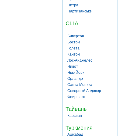
Нитра
Партизанське
США
Бивертон
Бостон
Голета
Кантон
Лос-Анджелес
Нивот
Нью Йорк
Орландо
Санта Моника
Северный Андовер
Феирфакс
Тайвань
Каосиан
Туркмения
Ашхабад