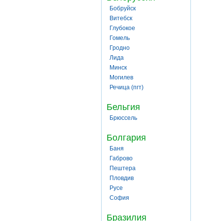
Бобруйск
Витебск
Глубокое
Гомель
Гродно
Лида
Минск
Могилев
Речица (пгт)
Бельгия
Брюссель
Болгария
Баня
Габрово
Пештера
Пловдив
Русе
София
Бразилия