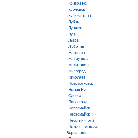
Кривой Рог
Кролевец
Куликов (пгт)
Лубны
Луганск
Луцк
Львов
Люботин
Макеевка
Мариуполь
Мелитополь
Миргород
Николаев
Новомосковск
Новый Буг
Одесса
Павлоград
Первомайск
Первомайск (Н)
Песочин (пос.)
Петропавловская
Борщаговка