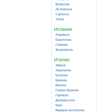
Валенсия
Ла-Корунья
Сарагоса
Эльче
Испания
Альманса
Барселона
Севилья
Фуэнхирола
Италия
Аверса
Арциньяно
Болонья
Брешиа
Верона
Галено Фуцечио
Гарласко
Домодоссола
Карэ
Маркало кон Косоне