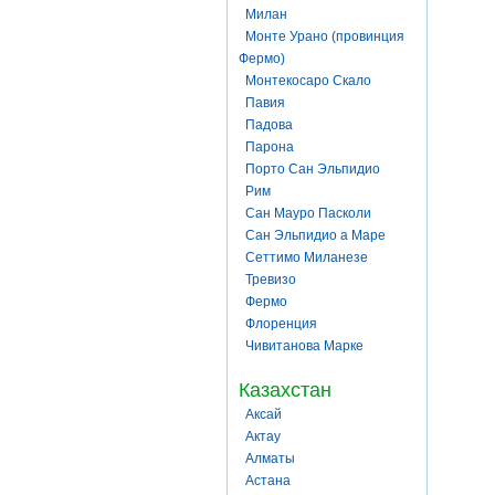
Милан
Монте Урано (провинция
Фермо)
Монтекосаро Скало
Павия
Падова
Парона
Порто Сан Эльпидио
Рим
Сан Мауро Пасколи
Сан Эльпидио а Маре
Сеттимо Миланезе
Тревизо
Фермо
Флоренция
Чивитанова Марке
Казахстан
Аксай
Актау
Алматы
Астана