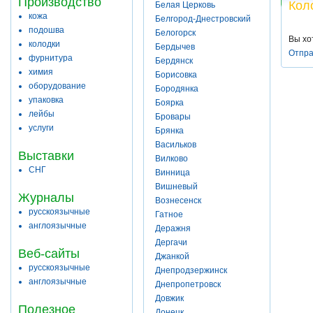
Производство
Кол
Белая Церковь
кожа
Белгород-Днестровский
подошва
Белогорск
Вы хо
колодки
Бердычев
Отпра
фурнитура
Бердянск
химия
Борисовка
оборудование
Бородянка
упаковка
Боярка
лейбы
Бровары
услуги
Брянка
Васильков
Выставки
Вилково
СНГ
Винница
Вишневый
Журналы
Вознесенск
русскоязычные
Гатное
англоязычные
Деражня
Дергачи
Веб-сайты
Джанкой
русскоязычные
Днепродзержинск
англоязычные
Днепропетровск
Довжик
Полезное
Донецк