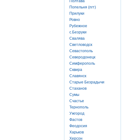
Полтава
Попельня (пгт)
Прилуки
Ровно
Рубежное
с.Безруки
Свалява
Светловодск
Севастополь
Северодонецк
Симферополь
Сквира
Славянск
Старые Безрадычи
Стаханов
Сумы
Счастье
Тернополь
Ужгород
Фастов
Феодосия
Харьков
Херсон