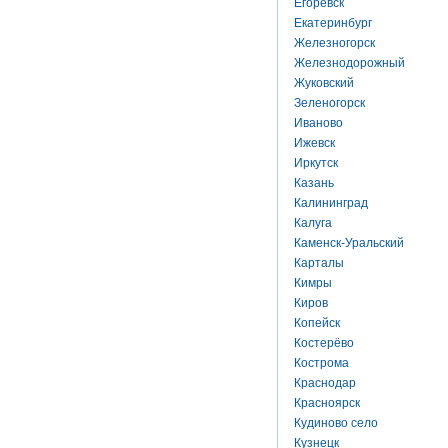
Егоревск
Екатеринбург
Железногорск
Железнодорожный
Жуковский
Зеленогорск
Иваново
Ижевск
Иркутск
Казань
Калининград
Калуга
Каменск-Уральский
Карталы
Кимры
Киров
Копейск
Костерёво
Кострома
Краснодар
Красноярск
Кудиново село
Кузнецк