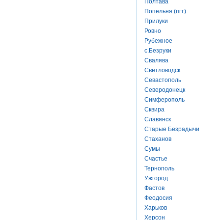
Полтава
Попельня (пгт)
Прилуки
Ровно
Рубежное
с.Безруки
Свалява
Светловодск
Севастополь
Северодонецк
Симферополь
Сквира
Славянск
Старые Безрадычи
Стаханов
Сумы
Счастье
Тернополь
Ужгород
Фастов
Феодосия
Харьков
Херсон