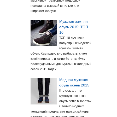
массивной тракторной подошвой,
нежели на высокой шпильке или
широком каблуке.
Мужская зимняя
обувь 2015: ТОП
10
ТОП 10 лучших и
популярных моделей
мужской зимней
обуви. Как правильно выбирать, с чем
комбинировать и какие ботинки будут
более удачными для мужчин в холодный
сезон 2015 года?
Модная мужская
обувь осень 2015
Кто сказал, что
мужскую осеннюю
обувь легко выбрать?
Столько модных
тенденций предлагают нам дизайнеры
и стилисты, что вначале следует во