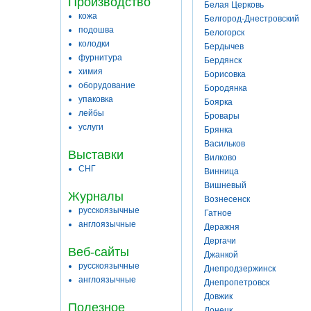
Производство
Белая Церковь
кожа
Белгород-Днестровский
подошва
Белогорск
колодки
Бердычев
фурнитура
Бердянск
химия
Борисовка
оборудование
Бородянка
упаковка
Боярка
лейбы
Бровары
услуги
Брянка
Васильков
Выставки
Вилково
СНГ
Винница
Вишневый
Журналы
Вознесенск
русскоязычные
Гатное
англоязычные
Деражня
Дергачи
Веб-сайты
Джанкой
русскоязычные
Днепродзержинск
англоязычные
Днепропетровск
Довжик
Полезное
Донецк