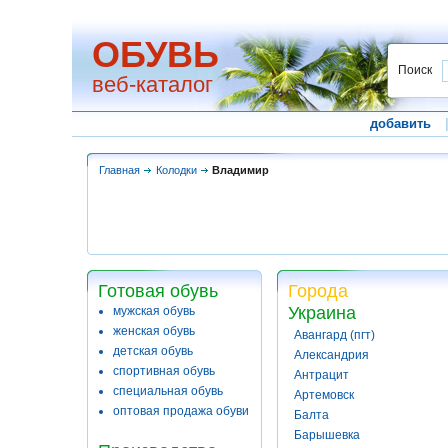
ОБУВЬ
Поиск
веб-каталог
добавить
Главная
Колодки
Владимир
Готовая обувь
Города
Украина
мужская обувь
женская обувь
Авангард (пгт)
детская обувь
Александрия
спортивная обувь
Антрацит
специальная обувь
Артемовск
оптовая продажа обуви
Балта
Барышевка