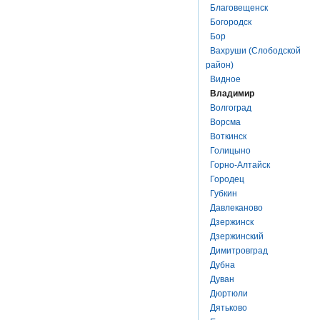
Благовещенск
Богородск
Бор
Вахруши (Слободской
район)
Видное
Владимир
Волгоград
Ворсма
Воткинск
Голицыно
Горно-Алтайск
Городец
Губкин
Давлеканово
Дзержинск
Дзержинский
Димитровград
Дубна
Дуван
Дюртюли
Дятьково