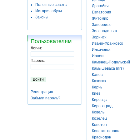
Полезные советы
Дрогобич
История обуви
Евпатория
Законы
Житомир
Запорожье
Зеленодольск
Зоринск
Пользователям
Ивано-Франковск
Логин:
Ильичевск
Ирпень
Пароль:
Каменец-Подольский
Камышеваха (пгт)
Канев
Каховка
Керчь
Регистрация
Киев
Забыли пароль?
Киревцы
Кировоград
Ковель
Козелец
Конотоп
Константиновка
Краснодон