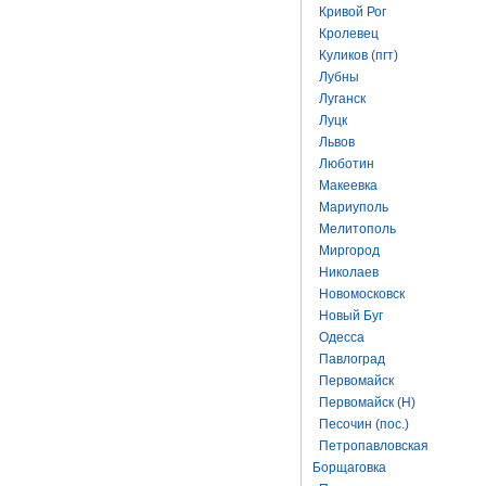
Кривой Рог
Кролевец
Куликов (пгт)
Лубны
Луганск
Луцк
Львов
Люботин
Макеевка
Мариуполь
Мелитополь
Миргород
Николаев
Новомосковск
Новый Буг
Одесса
Павлоград
Первомайск
Первомайск (Н)
Песочин (пос.)
Петропавловская
Борщаговка