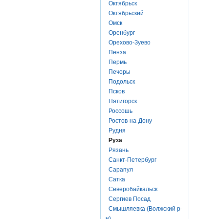
Октябрьск
Октябрьский
Омск
Оренбург
Орехово-Зуево
Пенза
Пермь
Печоры
Подольск
Псков
Пятигорск
Россошь
Ростов-на-Дону
Рудня
Руза
Рязань
Санкт-Петербург
Сарапул
Сатка
Северобайкальск
Сергиев Посад
Смышляевка (Волжский р-
н)