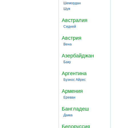
Шемордан
Шуя
Австралия
Сидней
Австрия
Вена
Азербайджан
Баку
Аргентина
Буэнос Айрес
Армения
Ереван
Бангладеш
Дакка
Белоруссия