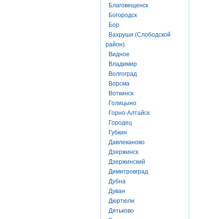
Благовещенск
Богородск
Бор
Вахруши (Слободской
район)
Видное
Владимир
Волгоград
Ворсма
Воткинск
Голицыно
Горно-Алтайск
Городец
Губкин
Давлеканово
Дзержинск
Дзержинский
Димитровград
Дубна
Дуван
Дюртюли
Дятьково