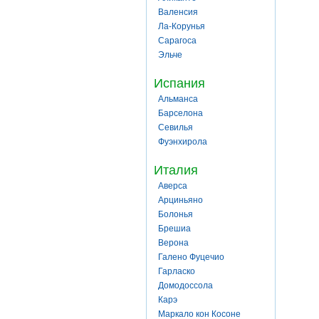
Валенсия
Ла-Корунья
Сарагоса
Эльче
Испания
Альманса
Барселона
Севилья
Фуэнхирола
Италия
Аверса
Арциньяно
Болонья
Брешиа
Верона
Галено Фуцечио
Гарласко
Домодоссола
Карэ
Маркало кон Косоне