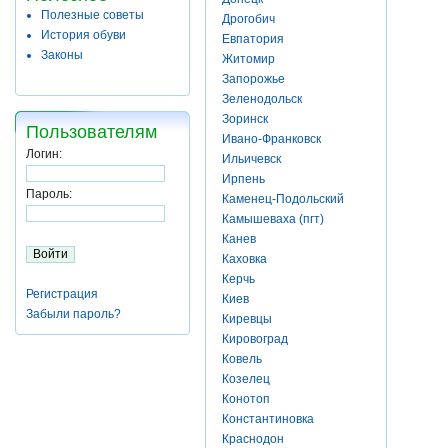
Полезные советы
Дрогобич
История обуви
Евпатория
Законы
Житомир
Запорожье
Зеленодольск
Зоринск
Пользователям
Ивано-Франковск
Логин:
Ильичевск
Ирпень
Пароль:
Каменец-Подольский
Камышеваха (пгт)
Канев
Каховка
Керчь
Регистрация
Киев
Забыли пароль?
Киревцы
Кировоград
Ковель
Козелец
Конотоп
Константиновка
Краснодон