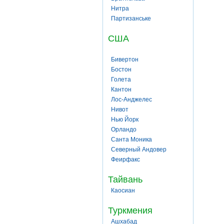
Нитра
Партизанське
США
Бивертон
Бостон
Голета
Кантон
Лос-Анджелес
Нивот
Нью Йорк
Орландо
Санта Моника
Северный Андовер
Феирфакс
Тайвань
Каосиан
Туркмения
Ашхабад