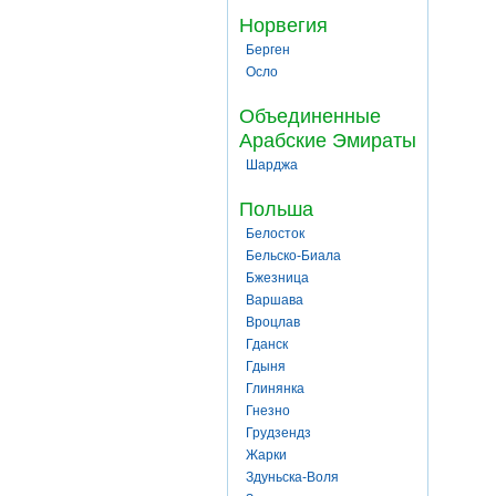
Норвегия
Берген
Осло
Объединенные
Арабские Эмираты
Шарджа
Польша
Белосток
Бельско-Биала
Бжезница
Варшава
Вроцлав
Гданск
Гдыня
Глинянка
Гнезно
Грудзендз
Жарки
Здуньска-Воля