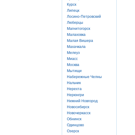
Курск
Липецк
Лосино-Петровский
Люберцы
Магнитогорск
Малаховка
Малая Вишера
Махачкала
Мелеуз
Миасс
Москва
Мытищи
Набережные Челны
Нальчик
Нерехта
Нерюнгри
Нижний Новгород
Новосибирск
Новочеркасск
Обнинск
Одинцово
Озерск