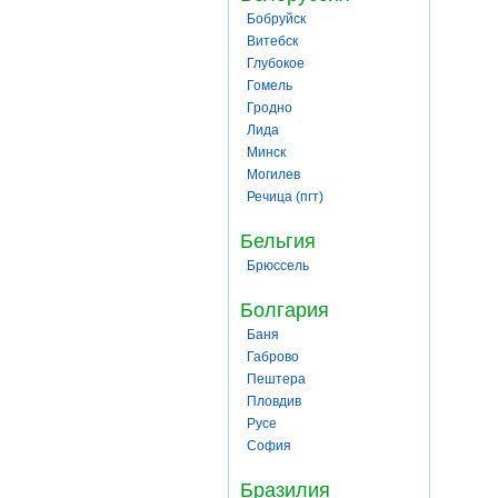
Бобруйск
Витебск
Глубокое
Гомель
Гродно
Лида
Минск
Могилев
Речица (пгт)
Бельгия
Брюссель
Болгария
Баня
Габрово
Пештера
Пловдив
Русе
София
Бразилия