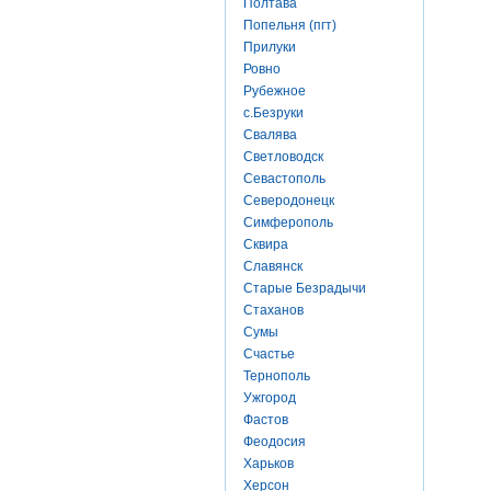
Полтава
Попельня (пгт)
Прилуки
Ровно
Рубежное
с.Безруки
Свалява
Светловодск
Севастополь
Северодонецк
Симферополь
Сквира
Славянск
Старые Безрадычи
Стаханов
Сумы
Счастье
Тернополь
Ужгород
Фастов
Феодосия
Харьков
Херсон