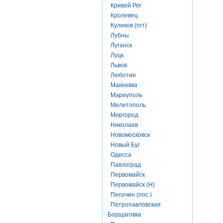
Кривой Рог
Кролевец
Куликов (пгт)
Лубны
Луганск
Луцк
Львов
Люботин
Макеевка
Мариуполь
Мелитополь
Миргород
Николаев
Новомосковск
Новый Буг
Одесса
Павлоград
Первомайск
Первомайск (Н)
Песочин (пос.)
Петропавловская
Борщаговка