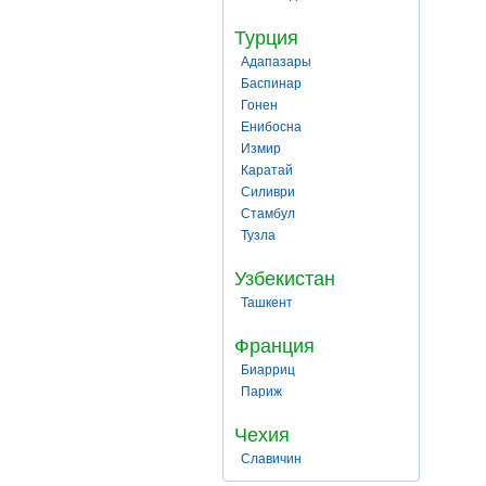
Турция
Адапазары
Баспинар
Гонен
Енибосна
Измир
Каратай
Силиври
Стамбул
Тузла
Узбекистан
Ташкент
Франция
Биарриц
Париж
Чехия
Славичин