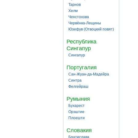
Тарнов
Хелм
Ченстохова
Червёнка-Лещины
Юзефув (Отвоцкий повят)
Республика
Сингапур
Сингапур
Португалия
Сан-Жуан-да-Мадейра
Синтра
Фелгейраш
Румыния
Бухарест
Орэштие
Плоешти
Словакия
Братислава