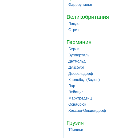
Фарроупилья
Великобритания
Лондон
Стрит
Германия
Берлин
Вупперталь
Детмольд
Дуйсбург
Дюссельдорф
Карлсбад (Баден)
Лар
Лейпциг
Марктредвиц
Оснабрюк
Хессиш-Ольдендорф
Грузия
Тбилиси