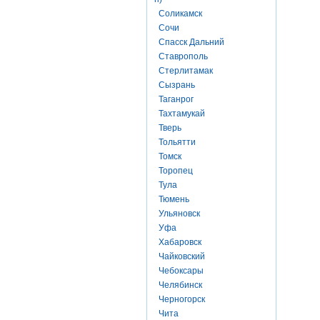
Соликамск
Сочи
Спасск Дальний
Ставрополь
Стерлитамак
Сызрань
Таганрог
Тахтамукай
Тверь
Тольятти
Томск
Торопец
Тула
Тюмень
Ульяновск
Уфа
Хабаровск
Чайковский
Чебоксары
Челябинск
Черногорск
Чита