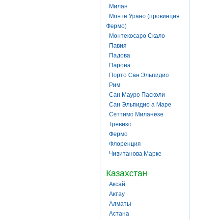
Милан
Монте Урано (провинция
Фермо)
Монтекосаро Скало
Павия
Падова
Парона
Порто Сан Эльпидио
Рим
Сан Мауро Пасколи
Сан Эльпидио а Маре
Сеттимо Миланезе
Тревизо
Фермо
Флоренция
Чивитанова Марке
Казахстан
Аксай
Актау
Алматы
Астана