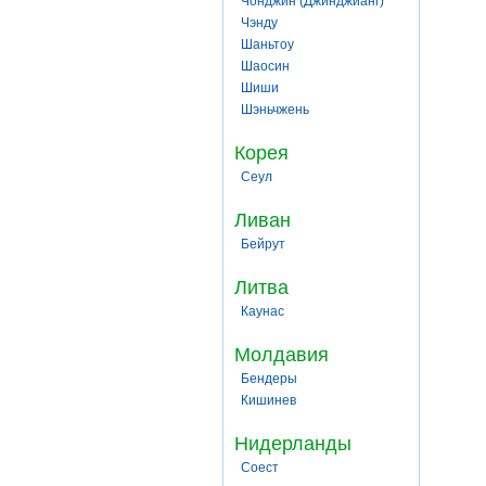
Чонджин (Джинджианг)
Чэнду
Шаньтоу
Шаосин
Шиши
Шэньчжень
Корея
Сеул
Ливан
Бейрут
Литва
Каунас
Молдавия
Бендеры
Кишинев
Нидерланды
Соест