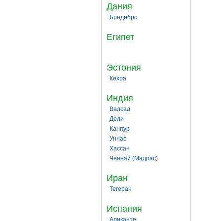
Дания
Бредебро
Египет
Эстония
Кехра
Индия
Валсад
Дели
Канпур
Уннао
Хассан
Ченнай (Мадрас)
Иран
Тегеран
Испания
Аликанте