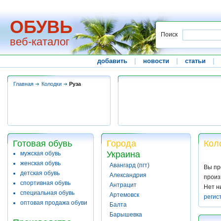
ОБУВЬ
Поиск
веб-каталог
добавить
|
новости
|
статьи
|
Главная
Колодки
Руза
Готовая обувь
Города
Кол
Украина
мужская обувь
женская обувь
Авангард (пгт)
Вы пр
детская обувь
Александрия
произ
спортивная обувь
Антрацит
Нет н
специальная обувь
Артемовск
регис
оптовая продажа обуви
Балта
Барышевка