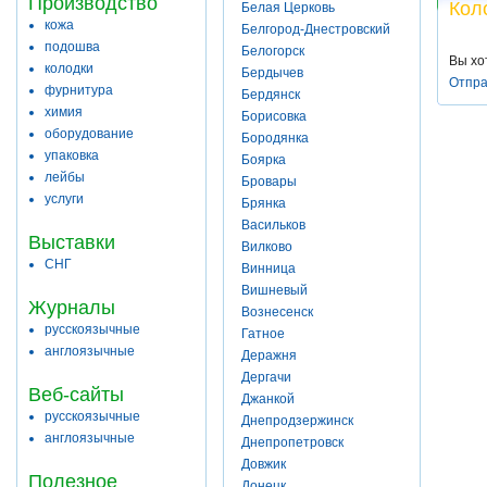
Производство
Кол
Белая Церковь
кожа
Белгород-Днестровский
подошва
Белогорск
Вы хо
колодки
Бердычев
Отпра
фурнитура
Бердянск
химия
Борисовка
оборудование
Бородянка
упаковка
Боярка
лейбы
Бровары
услуги
Брянка
Васильков
Выставки
Вилково
СНГ
Винница
Вишневый
Журналы
Вознесенск
русскоязычные
Гатное
англоязычные
Деражня
Дергачи
Веб-сайты
Джанкой
русскоязычные
Днепродзержинск
англоязычные
Днепропетровск
Довжик
Полезное
Донецк