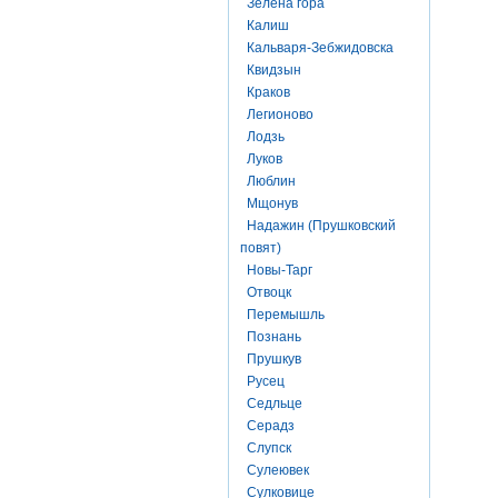
Зелена гора
Калиш
Кальваря-Зебжидовска
Квидзын
Краков
Легионово
Лодзь
Луков
Люблин
Мщонув
Надажин (Прушковский
повят)
Новы-Тарг
Отвоцк
Перемышль
Познань
Прушкув
Русец
Седльце
Серадз
Слупск
Сулеювек
Сулковице