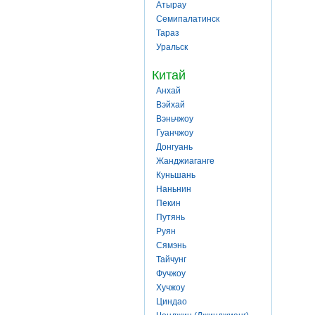
Атырау
Семипалатинск
Тараз
Уральск
Китай
Анхай
Вэйхай
Вэньчжоу
Гуанчжоу
Донгуань
Жанджиаганге
Куньшань
Наньнин
Пекин
Путянь
Руян
Сямэнь
Тайчунг
Фучжоу
Хучжоу
Циндао