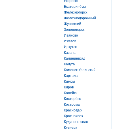
Егоревск
Екатеринбург
Железногорск
Железнодорожный
Жуковский
Зеленогорск
Иваново
Ижевск
Иркутск
Казань
Калининград
Калуга
Каменск-Уральский
Карталы
Кимры
Киров
Копейск
Костерёво
Кострома
Краснодар
Красноярск
Кудиново село
Кузнецк