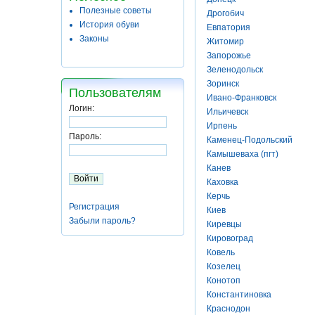
Полезные советы
Дрогобич
История обуви
Евпатория
Законы
Житомир
Запорожье
Зеленодольск
Зоринск
Пользователям
Ивано-Франковск
Логин:
Ильичевск
Ирпень
Пароль:
Каменец-Подольский
Камышеваха (пгт)
Канев
Каховка
Керчь
Регистрация
Киев
Забыли пароль?
Киревцы
Кировоград
Ковель
Козелец
Конотоп
Константиновка
Краснодон