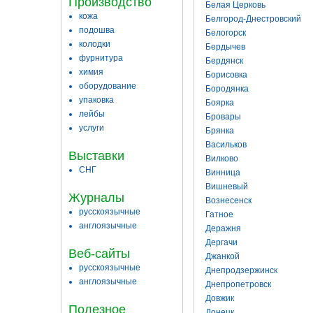
Производство
Белая Церковь
кожа
Белгород-Днестровский
подошва
Белогорск
колодки
Бердычев
фурнитура
Бердянск
химия
Борисовка
оборудование
Бородянка
упаковка
Боярка
лейбы
Бровары
услуги
Брянка
Васильков
Выставки
Вилково
СНГ
Винница
Вишневый
Журналы
Вознесенск
русскоязычные
Гатное
англоязычные
Деражня
Дергачи
Веб-сайты
Джанкой
русскоязычные
Днепродзержинск
англоязычные
Днепропетровск
Довжик
Полезное
Донецк