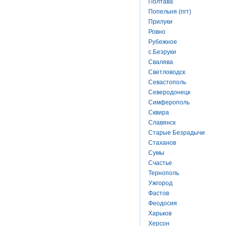
Полтава
Попельня (пгт)
Прилуки
Ровно
Рубежное
с.Безруки
Свалява
Светловодск
Севастополь
Северодонецк
Симферополь
Сквира
Славянск
Старые Безрадычи
Стаханов
Сумы
Счастье
Тернополь
Ужгород
Фастов
Феодосия
Харьков
Херсон