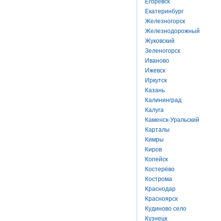
Егоревск
Екатеринбург
Железногорск
Железнодорожный
Жуковский
Зеленогорск
Иваново
Ижевск
Иркутск
Казань
Калининград
Калуга
Каменск-Уральский
Карталы
Кимры
Киров
Копейск
Костерёво
Кострома
Краснодар
Красноярск
Кудиново село
Кузнецк