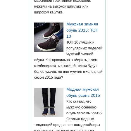
массивной тракторной подошвой,
нежели на высокой шпильке или
широком каблуке.
Мужская зимняя
обувь 2015: ТОП
10
ТОП 10 лучших и
популярных моделей
мужской зимней
обуви. Как правильно выбирать, с чем
комбинировать и какие ботинки будут
более удачными для мужчин в холодный
сезон 2015 года?
Модная мужская
обувь осень 2015
Кто сказал, что
мужскую осеннюю
обувь легко выбрать?
Столько модных
тенденций предлагают нам дизайнеры
и стилисты, что вначале следует во