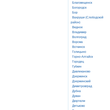
Благовещенск
Богородск
Бор
Вахруши (Слободской
район)
Видное
Владимир
Волгоград
Ворсма
Воткинск
Голицыно
Горно-Алтайск
Городец
Губкин
Давлеканово
Дзержинск
Дзержинский
Димитровград
Дубна
Дуван
Дюртюли
Дятьково