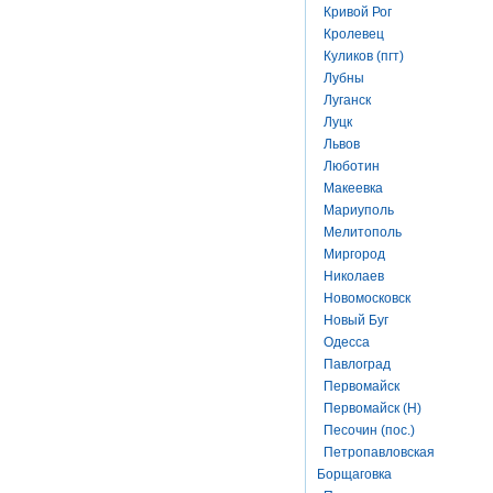
Кривой Рог
Кролевец
Куликов (пгт)
Лубны
Луганск
Луцк
Львов
Люботин
Макеевка
Мариуполь
Мелитополь
Миргород
Николаев
Новомосковск
Новый Буг
Одесса
Павлоград
Первомайск
Первомайск (Н)
Песочин (пос.)
Петропавловская
Борщаговка