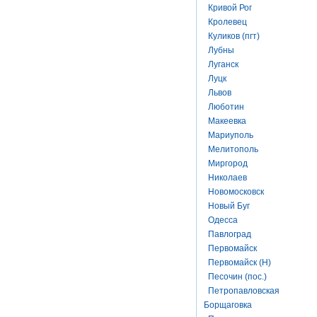
Кривой Рог
Кролевец
Куликов (пгт)
Лубны
Луганск
Луцк
Львов
Люботин
Макеевка
Мариуполь
Мелитополь
Миргород
Николаев
Новомосковск
Новый Буг
Одесса
Павлоград
Первомайск
Первомайск (Н)
Песочин (пос.)
Петропавловская
Борщаговка