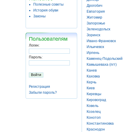
Полезные советы
Дрогобич
История обуви
Евпатория
Законы
Житомир
Запорожье
Зеленодольск
Зоринск
Пользователям
Ивано-Франковск
Логин:
Ильичевск
Ирпень
Пароль:
Каменец-Подольский
Камышеваха (пгт)
Канев
Каховка
Керчь
Регистрация
Киев
Забыли пароль?
Киревцы
Кировоград
Ковель
Козелец
Конотоп
Константиновка
Краснодон