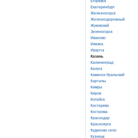
Егоревск
Екатеринбург
Железногорск
Железнодорожный
Жуковский
Зеленогорск
Иваново
Ижевск
Иркутск
Казань
Калининград
Калуга
Каменск-Уральский
Карталы
Кимры
Киров
Копейск
Костерёво
Кострома
Краснодар
Красноярск
Кудиново село
Кузнецк