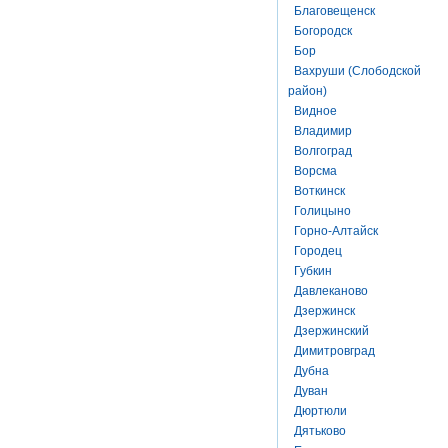
Благовещенск
Богородск
Бор
Вахруши (Слободской
район)
Видное
Владимир
Волгоград
Ворсма
Воткинск
Голицыно
Горно-Алтайск
Городец
Губкин
Давлеканово
Дзержинск
Дзержинский
Димитровград
Дубна
Дуван
Дюртюли
Дятьково