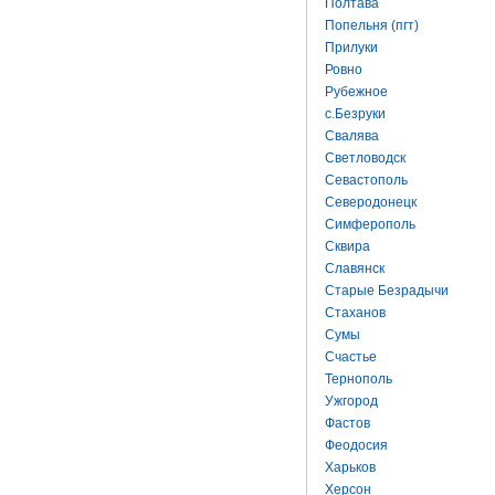
Полтава
Попельня (пгт)
Прилуки
Ровно
Рубежное
с.Безруки
Свалява
Светловодск
Севастополь
Северодонецк
Симферополь
Сквира
Славянск
Старые Безрадычи
Стаханов
Сумы
Счастье
Тернополь
Ужгород
Фастов
Феодосия
Харьков
Херсон