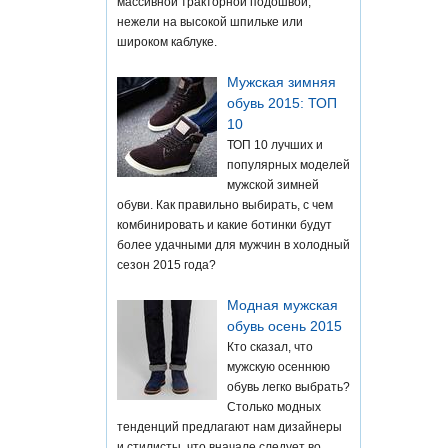
массивной тракторной подошвой,
нежели на высокой шпильке или
широком каблуке.
Мужская зимняя
обувь 2015: ТОП
10
ТОП 10 лучших и
популярных моделей
мужской зимней
обуви. Как правильно выбирать, с чем
комбинировать и какие ботинки будут
более удачными для мужчин в холодный
сезон 2015 года?
Модная мужская
обувь осень 2015
Кто сказал, что
мужскую осеннюю
обувь легко выбрать?
Столько модных
тенденций предлагают нам дизайнеры
и стилисты, что вначале следует во