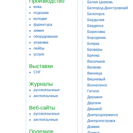
Производство
Белая Церковь
кожа
Белгород-Днестровский
подошва
Белогорск
колодки
Бердычев
фурнитура
Бердянск
химия
Борисовка
оборудование
Бородянка
упаковка
Боярка
лейбы
Бровары
услуги
Брянка
Васильков
Выставки
Вилково
СНГ
Винница
Вишневый
Журналы
Вознесенск
русскоязычные
Гатное
англоязычные
Деражня
Дергачи
Веб-сайты
Джанкой
русскоязычные
Днепродзержинск
англоязычные
Днепропетровск
Довжик
Полезное
Донецк