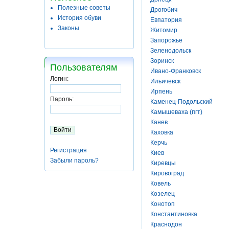
Полезные советы
Дрогобич
История обуви
Евпатория
Законы
Житомир
Запорожье
Зеленодольск
Зоринск
Пользователям
Ивано-Франковск
Логин:
Ильичевск
Ирпень
Пароль:
Каменец-Подольский
Камышеваха (пгт)
Канев
Каховка
Керчь
Регистрация
Киев
Забыли пароль?
Киревцы
Кировоград
Ковель
Козелец
Конотоп
Константиновка
Краснодон