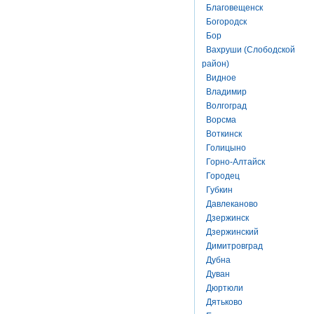
Благовещенск
Богородск
Бор
Вахруши (Слободской
район)
Видное
Владимир
Волгоград
Ворсма
Воткинск
Голицыно
Горно-Алтайск
Городец
Губкин
Давлеканово
Дзержинск
Дзержинский
Димитровград
Дубна
Дуван
Дюртюли
Дятьково