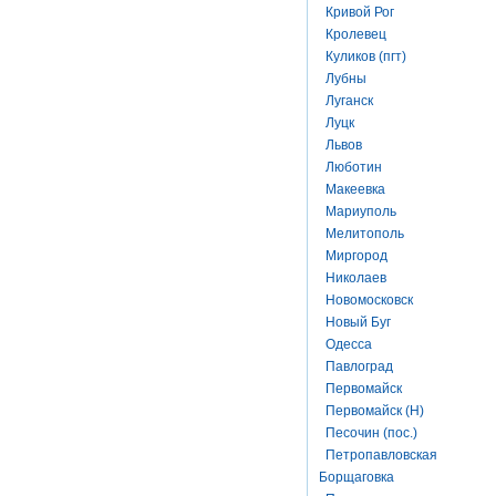
Кривой Рог
Кролевец
Куликов (пгт)
Лубны
Луганск
Луцк
Львов
Люботин
Макеевка
Мариуполь
Мелитополь
Миргород
Николаев
Новомосковск
Новый Буг
Одесса
Павлоград
Первомайск
Первомайск (Н)
Песочин (пос.)
Петропавловская
Борщаговка