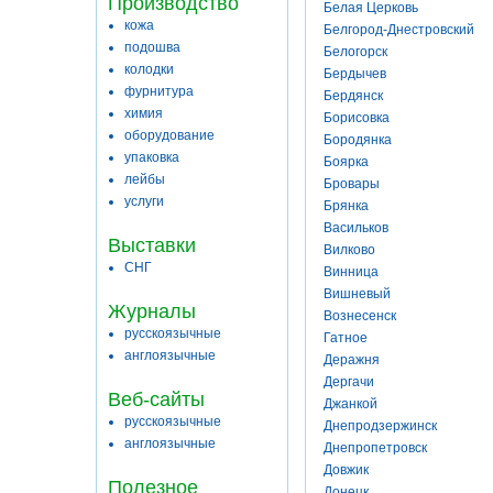
Производство
Белая Церковь
кожа
Белгород-Днестровский
подошва
Белогорск
колодки
Бердычев
фурнитура
Бердянск
химия
Борисовка
оборудование
Бородянка
упаковка
Боярка
лейбы
Бровары
услуги
Брянка
Васильков
Выставки
Вилково
СНГ
Винница
Вишневый
Журналы
Вознесенск
русскоязычные
Гатное
англоязычные
Деражня
Дергачи
Веб-сайты
Джанкой
русскоязычные
Днепродзержинск
англоязычные
Днепропетровск
Довжик
Полезное
Донецк