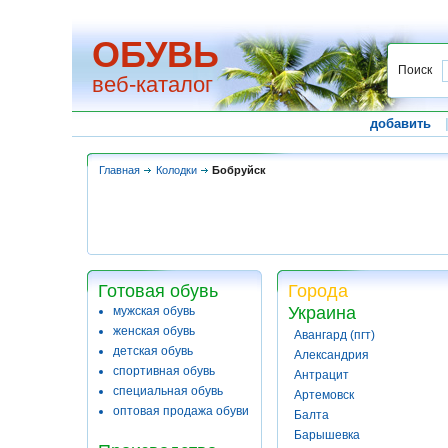
ОБУВЬ
Поиск
веб-каталог
добавить
Главная
Колодки
Бобруйск
Готовая обувь
Города
Украина
мужская обувь
женская обувь
Авангард (пгт)
детская обувь
Александрия
спортивная обувь
Антрацит
специальная обувь
Артемовск
оптовая продажа обуви
Балта
Барышевка