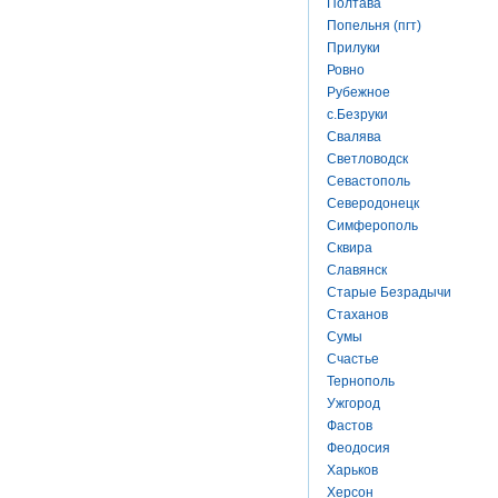
Полтава
Попельня (пгт)
Прилуки
Ровно
Рубежное
с.Безруки
Свалява
Светловодск
Севастополь
Северодонецк
Симферополь
Сквира
Славянск
Старые Безрадычи
Стаханов
Сумы
Счастье
Тернополь
Ужгород
Фастов
Феодосия
Харьков
Херсон