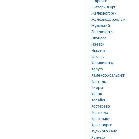
Егоревск
Екатеринбург
Железногорск
Железнодорожный
Жуковский
Зеленогорск
Иваново
Ижевск
Иркутск
Казань
Калининград
Калуга
Каменск-Уральский
Карталы
Кимры
Киров
Копейск
Костерёво
Кострома
Краснодар
Красноярск
Кудиново село
Кузнецк