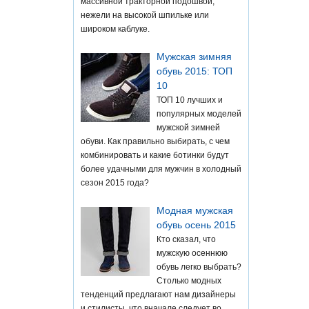
массивной тракторной подошвой,
нежели на высокой шпильке или
широком каблуке.
Мужская зимняя
обувь 2015: ТОП
10
ТОП 10 лучших и
популярных моделей
мужской зимней
обуви. Как правильно выбирать, с чем
комбинировать и какие ботинки будут
более удачными для мужчин в холодный
сезон 2015 года?
Модная мужская
обувь осень 2015
Кто сказал, что
мужскую осеннюю
обувь легко выбрать?
Столько модных
тенденций предлагают нам дизайнеры
и стилисты, что вначале следует во