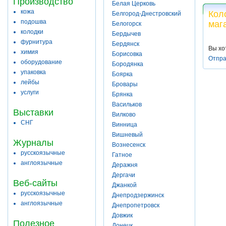
Производство
Белая Церковь
кожа
Кол
Белгород-Днестровский
подошва
маг
Белогорск
колодки
Бердычев
фурнитура
Бердянск
Вы хо
химия
Борисовка
Отпра
оборудование
Бородянка
упаковка
Боярка
лейбы
Бровары
услуги
Брянка
Васильков
Выставки
Вилково
СНГ
Винница
Вишневый
Журналы
Вознесенск
русскоязычные
Гатное
англоязычные
Деражня
Дергачи
Веб-сайты
Джанкой
русскоязычные
Днепродзержинск
англоязычные
Днепропетровск
Довжик
Полезное
Донецк