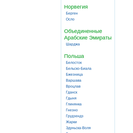
Норвегия
Берген
Осло
Объединенные
Арабские Эмираты
Шарджа
Польша
Белосток
Бельско-Биала
Бжезница
Варшава
Вроцлав
Гданск
Гдыня
Глинянка
Гнезно
Грудзендз
Жарки
Здуньска-Воля