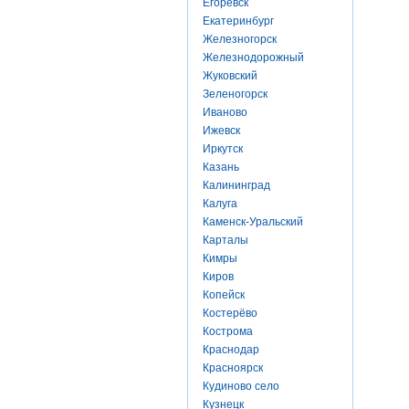
Егоревск
Екатеринбург
Железногорск
Железнодорожный
Жуковский
Зеленогорск
Иваново
Ижевск
Иркутск
Казань
Калининград
Калуга
Каменск-Уральский
Карталы
Кимры
Киров
Копейск
Костерёво
Кострома
Краснодар
Красноярск
Кудиново село
Кузнецк