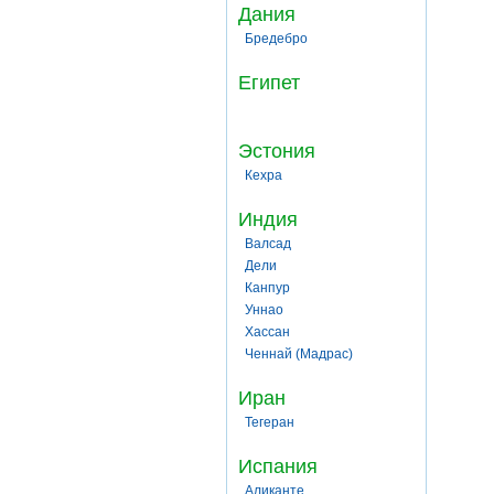
Дания
Бредебро
Египет
Эстония
Кехра
Индия
Валсад
Дели
Канпур
Уннао
Хассан
Ченнай (Мадрас)
Иран
Тегеран
Испания
Аликанте