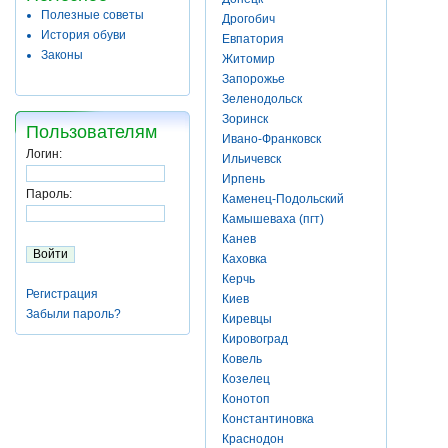
Полезные советы
Дрогобич
История обуви
Евпатория
Законы
Житомир
Запорожье
Зеленодольск
Зоринск
Пользователям
Ивано-Франковск
Логин:
Ильичевск
Ирпень
Пароль:
Каменец-Подольский
Камышеваха (пгт)
Канев
Каховка
Керчь
Регистрация
Киев
Забыли пароль?
Киревцы
Кировоград
Ковель
Козелец
Конотоп
Константиновка
Краснодон