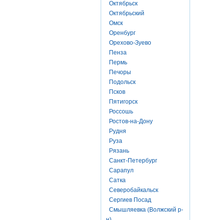
Октябрьск
Октябрьский
Омск
Оренбург
Орехово-Зуево
Пенза
Пермь
Печоры
Подольск
Псков
Пятигорск
Россошь
Ростов-на-Дону
Рудня
Руза
Рязань
Санкт-Петербург
Сарапул
Сатка
Северобайкальск
Сергиев Посад
Смышляевка (Волжский р-
н)