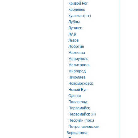
Кривой Рог
Кролевец
Куликов (пгт)
Лубны
Луганск
Луцк
Львов
Люботин
Макеевка
Мариуполь
Мелитополь
Миргород
Николаев
Новомосковск
Новый Буг
Одесса
Павлоград
Первомайск
Первомайск (Н)
Песочин (пос.)
Петропавловская
Борщаговка