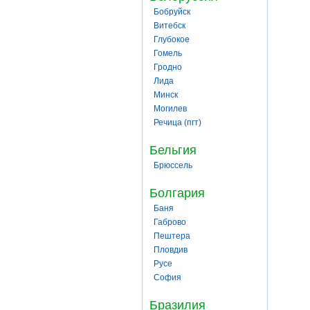
Бобруйск
Витебск
Глубокое
Гомель
Гродно
Лида
Минск
Могилев
Речица (пгт)
Бельгия
Брюссель
Болгария
Баня
Габрово
Пештера
Пловдив
Русе
София
Бразилия