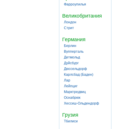
Фарроупилья
Великобритания
Лондон
Стрит
Германия
Берлин
Вупперталь
Детмольд
Дуйсбург
Дюссельдорф
Карлсбад (Баден)
Лар
Лейпциг
Марктредвиц
Оснабрюк
Хессиш-Ольдендорф
Грузия
Тбилиси