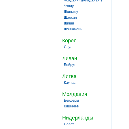
Чонджин (Джинджианг)
Чэнду
Шаньтоу
Шаосин
Шиши
Шэньчжень
Корея
Сеул
Ливан
Бейрут
Литва
Каунас
Молдавия
Бендеры
Кишинев
Нидерланды
Соест