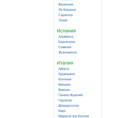
Валенсия
Ла-Корунья
Сарагоса
Эльче
Испания
Альманса
Барселона
Севилья
Фуэнхирола
Италия
Аверса
Арциньяно
Болонья
Брешиа
Верона
Галено Фуцечио
Гарласко
Домодоссола
Карэ
Маркало кон Косоне