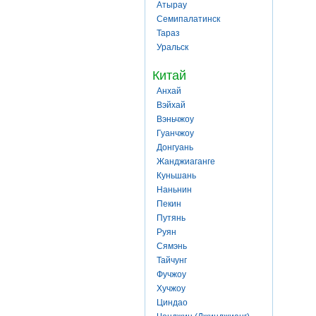
Атырау
Семипалатинск
Тараз
Уральск
Китай
Анхай
Вэйхай
Вэньчжоу
Гуанчжоу
Донгуань
Жанджиаганге
Куньшань
Наньнин
Пекин
Путянь
Руян
Сямэнь
Тайчунг
Фучжоу
Хучжоу
Циндао