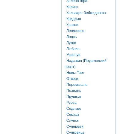
Зелена гора
Калиш
Кальваря-Зебжидовска
Квидзын
Краков
Легионово
Лодзь
Луков
Люблин
Мщонув
Надажин (Прушковский
повят)
Новы-Тарг
Отвоцк
Перемышль
Познань
Прушкув
Русец
Седльце
Серадз
Слупск
Сулеювек
Сулковице