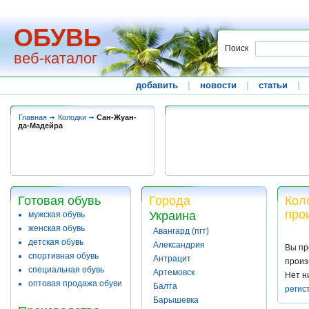
ОБУВЬ
Поиск
веб-каталог
добавить
|
новости
|
статьи
|
Главная
Колодки
Сан-Жуан-
да-Мадейра
Готовая обувь
Города
Кол
про
Украина
мужская обувь
женская обувь
Авангард (пгт)
детская обувь
Александрия
Вы пр
спортивная обувь
Антрацит
произ
специальная обувь
Артемовск
Нет н
оптовая продажа обуви
Балта
регис
Барышевка