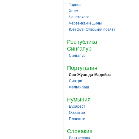
Тарнов
Хелм
Ченстохова
Червёнка-Лещины
Юзефув (Отвоцкий повят)
Республика
Сингапур
Сингапур
Португалия
Сан-Жуан-да-Мадейра
Синтра
Фелгейраш
Румыния
Бухарест
Орэштие
Плоешти
Словакия
Братислава