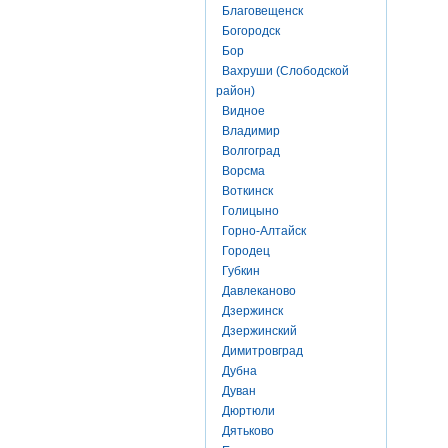
Благовещенск
Богородск
Бор
Вахруши (Слободской
район)
Видное
Владимир
Волгоград
Ворсма
Воткинск
Голицыно
Горно-Алтайск
Городец
Губкин
Давлеканово
Дзержинск
Дзержинский
Димитровград
Дубна
Дуван
Дюртюли
Дятьково