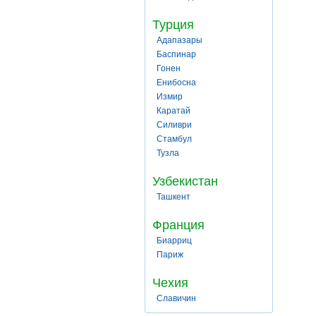
Турция
Адапазары
Баспинар
Гонен
Енибосна
Измир
Каратай
Силиври
Стамбул
Тузла
Узбекистан
Ташкент
Франция
Биарриц
Париж
Чехия
Славичин