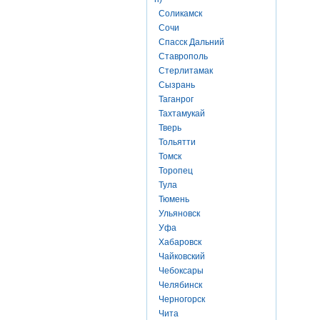
Соликамск
Сочи
Спасск Дальний
Ставрополь
Стерлитамак
Сызрань
Таганрог
Тахтамукай
Тверь
Тольятти
Томск
Торопец
Тула
Тюмень
Ульяновск
Уфа
Хабаровск
Чайковский
Чебоксары
Челябинск
Черногорск
Чита