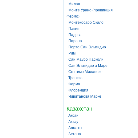
Милан
Монте Урано (провинция
Фермо)
Монтекосаро Скало
Павия
Падова
Парона
Порто Сан Эльпидио
Рим
Сан Мауро Пасколи
Сан Эльпидио а Маре
Сеттимо Миланезе
Тревизо
Фермо
Флоренция
Чивитанова Марке
Казахстан
Аксай
Актау
Алматы
Астана