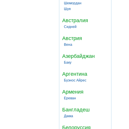
Шемордан
Шуя
Австралия
Сидней
Австрия
Вена
Азербайджан
Баку
Аргентина
Буэнос Айрес
Армения
Ереван
Бангладеш
Дакка
Белоруссия