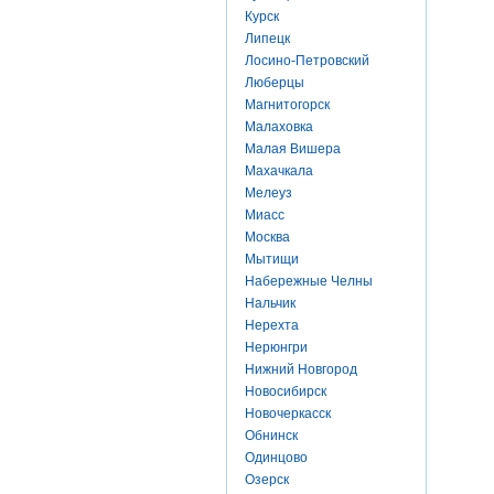
Курск
Липецк
Лосино-Петровский
Люберцы
Магнитогорск
Малаховка
Малая Вишера
Махачкала
Мелеуз
Миасс
Москва
Мытищи
Набережные Челны
Нальчик
Нерехта
Нерюнгри
Нижний Новгород
Новосибирск
Новочеркасск
Обнинск
Одинцово
Озерск