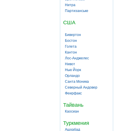
Нитра
Партизанське
США
Бивертон
Бостон
Голета
Кантон
Лос-Анджелес
Нивот
Нью Йорк
Орландо
Санта Моника
Северный Андовер
Феирфакс
Тайвань
Каосиан
Туркмения
Ашхабад