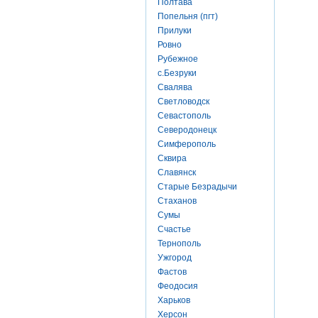
Полтава
Попельня (пгт)
Прилуки
Ровно
Рубежное
с.Безруки
Свалява
Светловодск
Севастополь
Северодонецк
Симферополь
Сквира
Славянск
Старые Безрадычи
Стаханов
Сумы
Счастье
Тернополь
Ужгород
Фастов
Феодосия
Харьков
Херсон