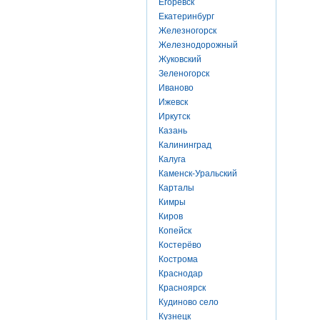
Егоревск
Екатеринбург
Железногорск
Железнодорожный
Жуковский
Зеленогорск
Иваново
Ижевск
Иркутск
Казань
Калининград
Калуга
Каменск-Уральский
Карталы
Кимры
Киров
Копейск
Костерёво
Кострома
Краснодар
Красноярск
Кудиново село
Кузнецк