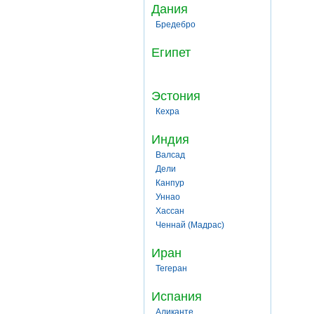
Дания
Бредебро
Египет
Эстония
Кехра
Индия
Валсад
Дели
Канпур
Уннао
Хассан
Ченнай (Мадрас)
Иран
Тегеран
Испания
Аликанте