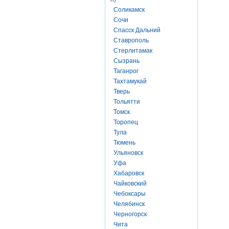
Соликамск
Сочи
Спасск Дальний
Ставрополь
Стерлитамак
Сызрань
Таганрог
Тахтамукай
Тверь
Тольятти
Томск
Торопец
Тула
Тюмень
Ульяновск
Уфа
Хабаровск
Чайковский
Чебоксары
Челябинск
Черногорск
Чита