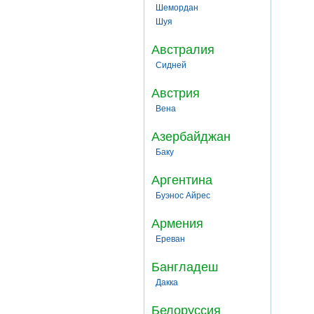
Шемордан
Шуя
Австралия
Сидней
Австрия
Вена
Азербайджан
Баку
Аргентина
Буэнос Айрес
Армения
Ереван
Бангладеш
Дакка
Белоруссия