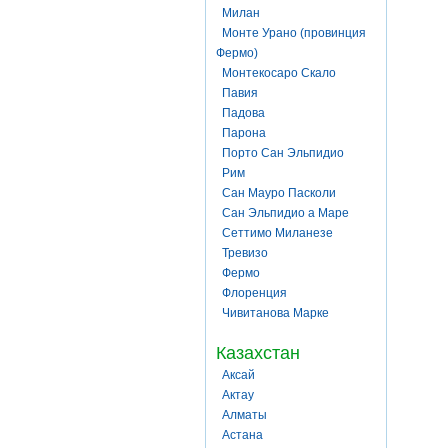
Милан
Монте Урано (провинция
Фермо)
Монтекосаро Скало
Павия
Падова
Парона
Порто Сан Эльпидио
Рим
Сан Мауро Пасколи
Сан Эльпидио а Маре
Сеттимо Миланезе
Тревизо
Фермо
Флоренция
Чивитанова Марке
Казахстан
Аксай
Актау
Алматы
Астана