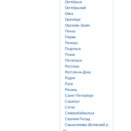
Октябрьск
Октябрьский
Омск
Оренбург
Орехово-Зуево
Пенза
Пермь
Печоры
Подольск
Псков
Пятигорск
Россошь
Ростов-на-Дону
Рудня
Руза
Рязань
Санкт-Петербург
Сарапул
Сатка
Северобайкальск
Сергиев Посад
Смышляевка (Волжский р-
н)