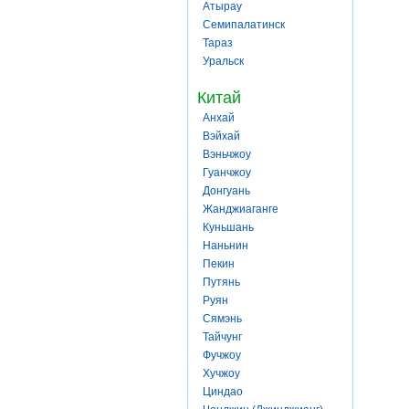
Атырау
Семипалатинск
Тараз
Уральск
Китай
Анхай
Вэйхай
Вэньчжоу
Гуанчжоу
Донгуань
Жанджиаганге
Куньшань
Наньнин
Пекин
Путянь
Руян
Сямэнь
Тайчунг
Фучжоу
Хучжоу
Циндао