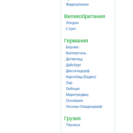
Фарроупилья
Великобритания
Лондон
Стрит
Германия
Берлин
Вупперталь
Детмольд
Дуйсбург
Дюссельдорф
Карлсбад (Баден)
Лар
Лейпциг
Марктредвиц
Оснабрюк
Хессиш-Ольдендорф
Грузия
Тбилиси