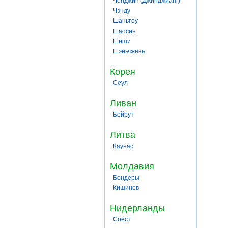
Чонджин (Джинджианг)
Чэнду
Шаньтоу
Шаосин
Шиши
Шэньчжень
Корея
Сеул
Ливан
Бейрут
Литва
Каунас
Молдавия
Бендеры
Кишинев
Нидерланды
Соест