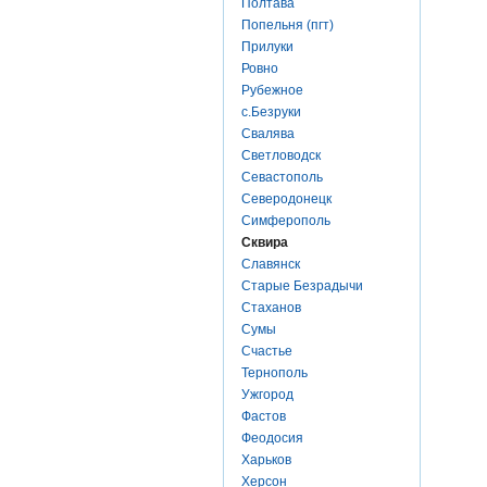
Полтава
Попельня (пгт)
Прилуки
Ровно
Рубежное
с.Безруки
Свалява
Светловодск
Севастополь
Северодонецк
Симферополь
Сквира
Славянск
Старые Безрадычи
Стаханов
Сумы
Счастье
Тернополь
Ужгород
Фастов
Феодосия
Харьков
Херсон