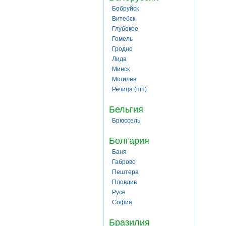
Бобруйск
Витебск
Глубокое
Гомель
Гродно
Лида
Минск
Могилев
Речица (пгт)
Бельгия
Брюссель
Болгария
Баня
Габрово
Пештера
Пловдив
Русе
София
Бразилия