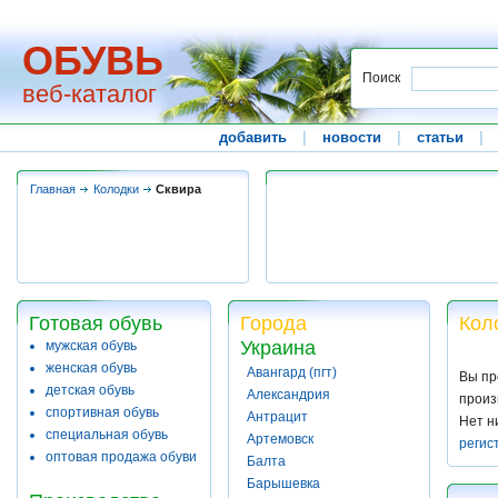
ОБУВЬ
Поиск
веб-каталог
добавить
|
новости
|
статьи
|
Главная
Колодки
Сквира
Готовая обувь
Города
Кол
Украина
мужская обувь
женская обувь
Авангард (пгт)
Вы пр
детская обувь
Александрия
произ
спортивная обувь
Антрацит
Нет н
специальная обувь
Артемовск
регис
оптовая продажа обуви
Балта
Барышевка