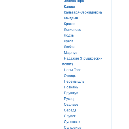
Зелена гора
Калиш
Кальваря-Зебжидовска
Квидзын
Краков
Легионово
Лодзь
Луков
Люблин
Мщонув
Надажин (Прушковский
повят)
Новы-Тарг
Отвоцк
Перемышль
Познань
Прушкув
Русец
Седльце
Серадз
Слупск
Сулеювек
Сулковице