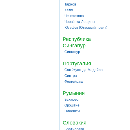
Тарнов
Хелм
Ченстохова
Червёнка-Лещины
Юзефув (Отвоцкий повят)
Республика
Сингапур
Сингапур
Португалия
Сан-Жуан-да-Мадейра
Синтра
Фелгейраш
Румыния
Бухарест
Орэштие
Плоешти
Словакия
Братислава