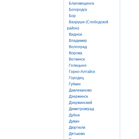
Благовещенск
Богородск
Бор
Вахруши (Слободской
район)
Видное
Владимир
Волгоград
Ворсма
Воткинск
Голицыно
Горно-Алтайск
Городец
Губкин
Давлеканово
Дзержинск
Дзержинский
Димитровград
Дубна
Дуван
Дюртюли
Дятьково