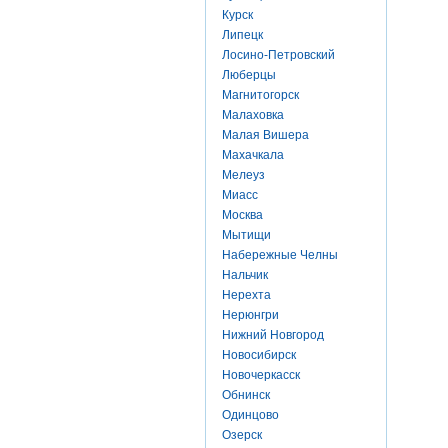
Курск
Липецк
Лосино-Петровский
Люберцы
Магнитогорск
Малаховка
Малая Вишера
Махачкала
Мелеуз
Миасс
Москва
Мытищи
Набережные Челны
Нальчик
Нерехта
Нерюнгри
Нижний Новгород
Новосибирск
Новочеркасск
Обнинск
Одинцово
Озерск