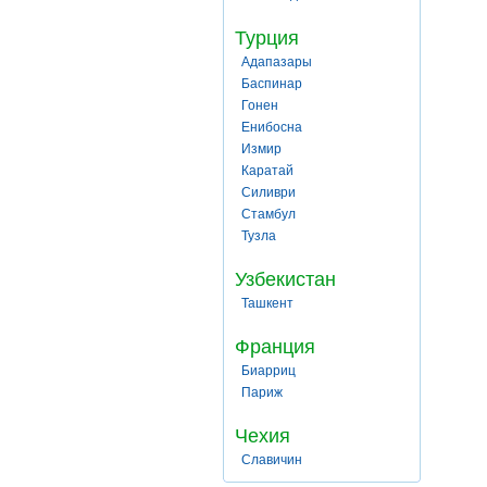
Турция
Адапазары
Баспинар
Гонен
Енибосна
Измир
Каратай
Силиври
Стамбул
Тузла
Узбекистан
Ташкент
Франция
Биарриц
Париж
Чехия
Славичин