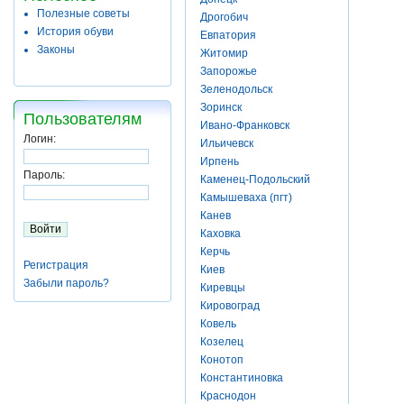
Полезные советы
Дрогобич
История обуви
Евпатория
Законы
Житомир
Запорожье
Зеленодольск
Зоринск
Пользователям
Ивано-Франковск
Логин:
Ильичевск
Ирпень
Пароль:
Каменец-Подольский
Камышеваха (пгт)
Канев
Каховка
Керчь
Регистрация
Киев
Забыли пароль?
Киревцы
Кировоград
Ковель
Козелец
Конотоп
Константиновка
Краснодон