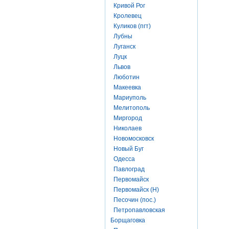
Кривой Рог
Кролевец
Куликов (пгт)
Лубны
Луганск
Луцк
Львов
Люботин
Макеевка
Мариуполь
Мелитополь
Миргород
Николаев
Новомосковск
Новый Буг
Одесса
Павлоград
Первомайск
Первомайск (Н)
Песочин (пос.)
Петропавловская
Борщаговка