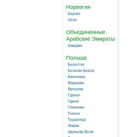
Норвегия
Берген
Осло
Объединенные
Арабские Эмираты
Шарджа
Польша
Белосток
Бельско-Биала
Бжезница
Варшава
Вроцлав
Гданск
Гдыня
Глинянка
Гнезно
Грудзендз
Жарки
Здуньска-Воля