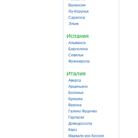
Валенсия
Ла-Корунья
Сарагоса
Эльче
Испания
Альманса
Барселона
Севилья
Фуэнхирола
Италия
Аверса
Арциньяно
Болонья
Брешиа
Верона
Галено Фуцечио
Гарласко
Домодоссола
Карэ
Маркало кон Косоне