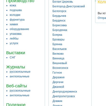
Производство
Кол
Белая Церковь
кожа
Белгород-Днестровский
подошва
Белогорск
Вы хо
колодки
Бердычев
Отпра
фурнитура
Бердянск
химия
Борисовка
оборудование
Бородянка
упаковка
Боярка
лейбы
Бровары
услуги
Брянка
Васильков
Выставки
Вилково
СНГ
Винница
Вишневый
Журналы
Вознесенск
русскоязычные
Гатное
англоязычные
Деражня
Дергачи
Веб-сайты
Джанкой
русскоязычные
Днепродзержинск
англоязычные
Днепропетровск
Довжик
Полезное
Донецк