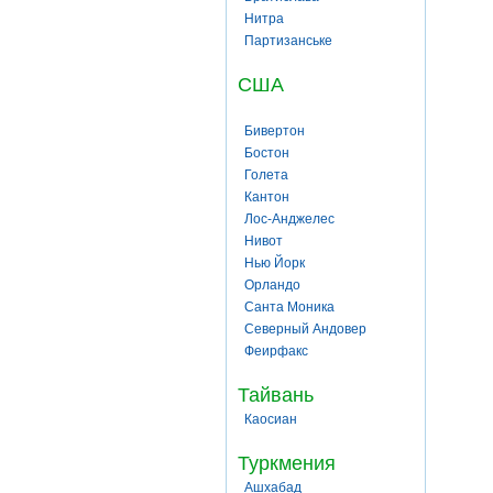
Нитра
Партизанське
США
Бивертон
Бостон
Голета
Кантон
Лос-Анджелес
Нивот
Нью Йорк
Орландо
Санта Моника
Северный Андовер
Феирфакс
Тайвань
Каосиан
Туркмения
Ашхабад