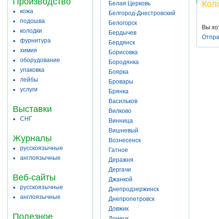
Производство
Кол
Белая Церковь
кожа
Белгород-Днестровский
подошва
Белогорск
Вы хо
колодки
Бердычев
Отпра
фурнитура
Бердянск
химия
Борисовка
оборудование
Бородянка
упаковка
Боярка
лейбы
Бровары
услуги
Брянка
Васильков
Выставки
Вилково
СНГ
Винница
Вишневый
Журналы
Вознесенск
русскоязычные
Гатное
англоязычные
Деражня
Дергачи
Веб-сайты
Джанкой
русскоязычные
Днепродзержинск
англоязычные
Днепропетровск
Довжик
Полезное
Донецк