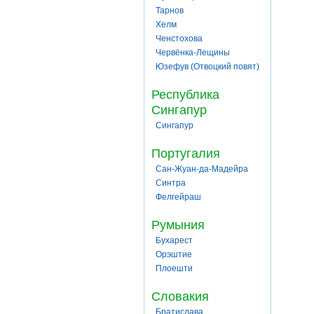
Тарнов
Хелм
Ченстохова
Червёнка-Лещины
Юзефув (Отвоцкий повят)
Республика
Сингапур
Сингапур
Португалия
Сан-Жуан-да-Мадейра
Синтра
Фелгейраш
Румыния
Бухарест
Орэштие
Плоешти
Словакия
Братислава