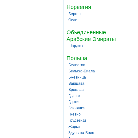
Норвегия
Берген
Осло
Объединенные
Арабские Эмираты
Шарджа
Польша
Белосток
Бельско-Биала
Бжезница
Варшава
Вроцлав
Гданск
Гдыня
Глинянка
Гнезно
Грудзендз
Жарки
Здуньска-Воля