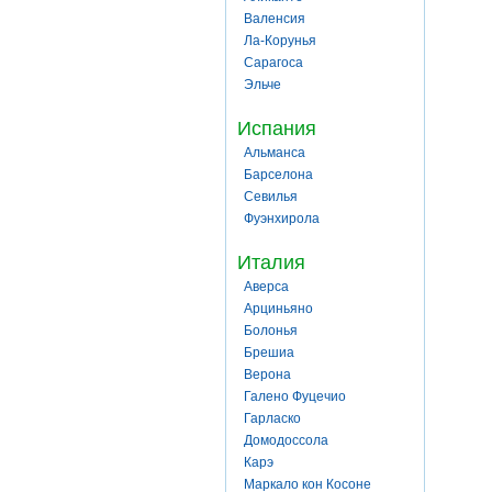
Валенсия
Ла-Корунья
Сарагоса
Эльче
Испания
Альманса
Барселона
Севилья
Фуэнхирола
Италия
Аверса
Арциньяно
Болонья
Брешиа
Верона
Галено Фуцечио
Гарласко
Домодоссола
Карэ
Маркало кон Косоне