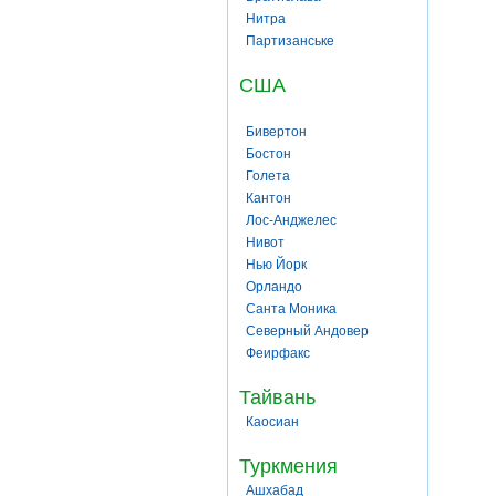
Нитра
Партизанське
США
Бивертон
Бостон
Голета
Кантон
Лос-Анджелес
Нивот
Нью Йорк
Орландо
Санта Моника
Северный Андовер
Феирфакс
Тайвань
Каосиан
Туркмения
Ашхабад