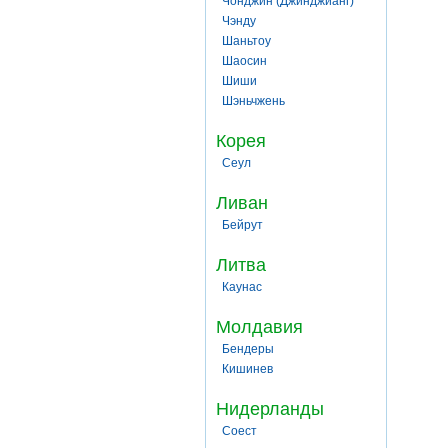
Чонджин (Джинджианг)
Чэнду
Шаньтоу
Шаосин
Шиши
Шэньчжень
Корея
Сеул
Ливан
Бейрут
Литва
Каунас
Молдавия
Бендеры
Кишинев
Нидерланды
Соест