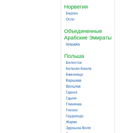
Норвегия
Берген
Осло
Объединенные
Арабские Эмираты
Шарджа
Польша
Белосток
Бельско-Биала
Бжезница
Варшава
Вроцлав
Гданск
Гдыня
Глинянка
Гнезно
Грудзендз
Жарки
Здуньска-Воля