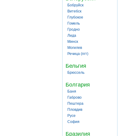
Бобруйск
Витебск
Глубокое
Гомель
Гродно
Лида
Минск
Могилев
Речица (пгт)
Бельгия
Брюссель
Болгария
Баня
Габрово
Пештера
Пловдив
Русе
София
Бразилия