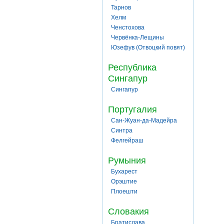
Тарнов
Хелм
Ченстохова
Червёнка-Лещины
Юзефув (Отвоцкий повят)
Республика
Сингапур
Сингапур
Португалия
Сан-Жуан-да-Мадейра
Синтра
Фелгейраш
Румыния
Бухарест
Орэштие
Плоешти
Словакия
Братислава