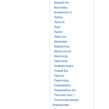
Кривой Рог
Кролевец
Куликов (пгт)
Лубны
Луганск
Луцк
Львов
Люботин
Макеевка
Мариуполь
Мелитополь
Миргород
Николаев
Новомосковск
Новый Буг
Одесса
Павлоград
Первомайск
Первомайск (Н)
Песочин (пос.)
Петропавловская
Борщаговка