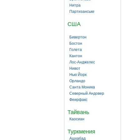
Нитра
Партизанське
США
Бивертон
Бостон
Голета
Кантон
Лос-Анджелес
Нивот
Нью Йорк
Орландо
Санта Моника
Северный Андовер
Феирфакс
Тайвань
Каосиан
Туркмения
Ашхабад