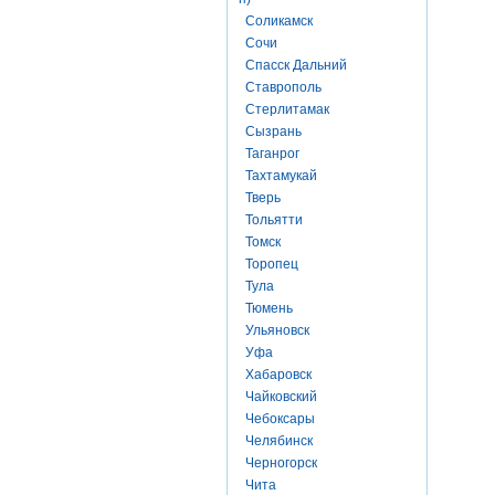
Соликамск
Сочи
Спасск Дальний
Ставрополь
Стерлитамак
Сызрань
Таганрог
Тахтамукай
Тверь
Тольятти
Томск
Торопец
Тула
Тюмень
Ульяновск
Уфа
Хабаровск
Чайковский
Чебоксары
Челябинск
Черногорск
Чита