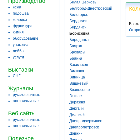
Производство
Белая Церковь
кожа
Кол
Белгород-Днестровский
подошва
Белогорск
колодки
Бердычев
Вы хо
фурнитура
Бердянск
Отпра
химия
Борисовка
оборудование
Бородянка
упаковка
Боярка
лейбы
Бровары
услуги
Брянка
Васильков
Выставки
Вилково
СНГ
Винница
Вишневый
Журналы
Вознесенск
русскоязычные
Гатное
англоязычные
Деражня
Дергачи
Веб-сайты
Джанкой
русскоязычные
Днепродзержинск
англоязычные
Днепропетровск
Довжик
Полезное
Донецк