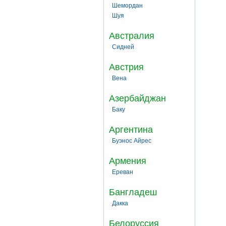
Шемордан
Шуя
Австралия
Сидней
Австрия
Вена
Азербайджан
Баку
Аргентина
Буэнос Айрес
Армения
Ереван
Бангладеш
Дакка
Белоруссия