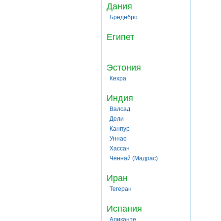
Дания
Бредебро
Египет
Эстония
Кехра
Индия
Валсад
Дели
Канпур
Уннао
Хассан
Ченнай (Мадрас)
Иран
Тегеран
Испания
Аликанте