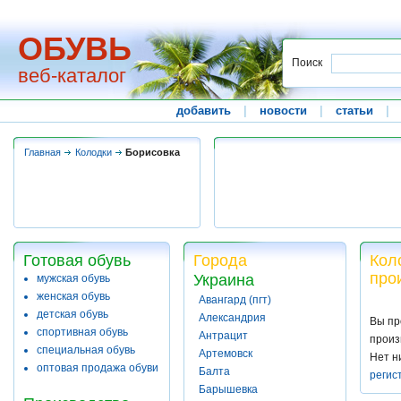
ОБУВЬ
Поиск
веб-каталог
добавить
|
новости
|
статьи
|
Главная
Колодки
Борисовка
Готовая обувь
Города
Кол
про
Украина
мужская обувь
женская обувь
Авангард (пгт)
детская обувь
Александрия
Вы пр
спортивная обувь
Антрацит
произ
специальная обувь
Артемовск
Нет н
оптовая продажа обуви
Балта
регис
Барышевка