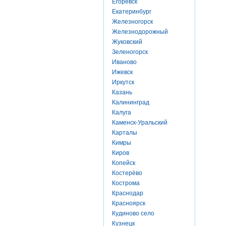
Егоревск
Екатеринбург
Железногорск
Железнодорожный
Жуковский
Зеленогорск
Иваново
Ижевск
Иркутск
Казань
Калининград
Калуга
Каменск-Уральский
Карталы
Кимры
Киров
Копейск
Костерёво
Кострома
Краснодар
Красноярск
Кудиново село
Кузнецк