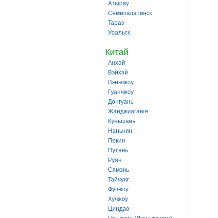
Атырау
Семипалатинск
Тараз
Уральск
Китай
Анхай
Вэйхай
Вэньчжоу
Гуанчжоу
Донгуань
Жанджиаганге
Куньшань
Наньнин
Пекин
Путянь
Руян
Сямэнь
Тайчунг
Фучжоу
Хучжоу
Циндао