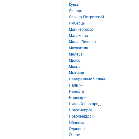
Курск
Липецк
Лосино-Петровский
Люберцы
Магнитогорск
Малаховка
Малая Вишера
Махачкала
Мелеуз
Миасс
Москва
Мытищи
Набережные Челны
Нальчик
Нерехта
Нерюнгри
Нижний Новгород
Новосибирск
Новочеркасск
Обнинск
Одинцово
Озерск