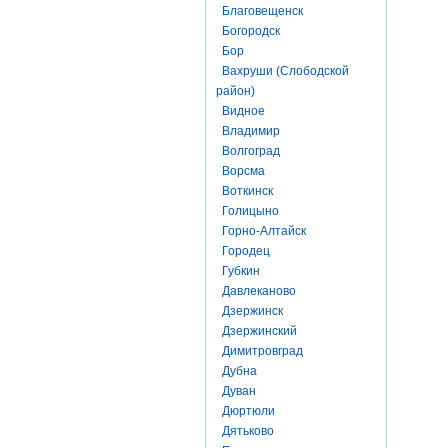
Благовещенск
Богородск
Бор
Вахруши (Слободской
район)
Видное
Владимир
Волгоград
Ворсма
Воткинск
Голицыно
Горно-Алтайск
Городец
Губкин
Давлеканово
Дзержинск
Дзержинский
Димитровград
Дубна
Дуван
Дюртюли
Дятьково