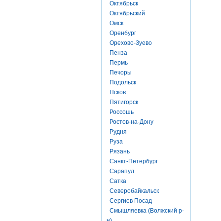
Октябрьск
Октябрьский
Омск
Оренбург
Орехово-Зуево
Пенза
Пермь
Печоры
Подольск
Псков
Пятигорск
Россошь
Ростов-на-Дону
Рудня
Руза
Рязань
Санкт-Петербург
Сарапул
Сатка
Северобайкальск
Сергиев Посад
Смышляевка (Волжский р-
н)