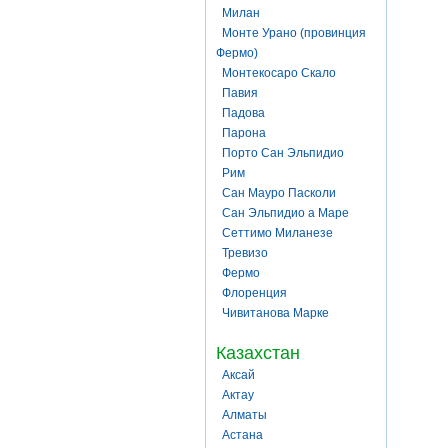
Милан
Монте Урано (провинция
Фермо)
Монтекосаро Скало
Павия
Падова
Парона
Порто Сан Эльпидио
Рим
Сан Мауро Пасколи
Сан Эльпидио а Маре
Сеттимо Миланезе
Тревизо
Фермо
Флоренция
Чивитанова Марке
Казахстан
Аксай
Актау
Алматы
Астана