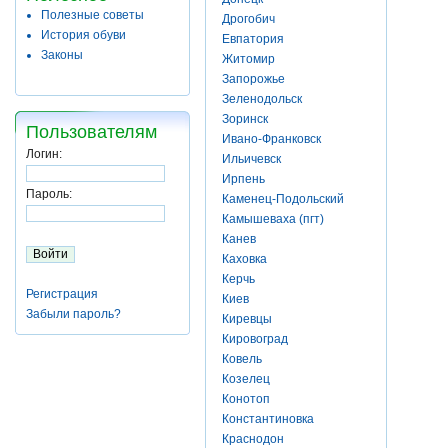
Полезные советы
Дрогобич
История обуви
Евпатория
Законы
Житомир
Запорожье
Зеленодольск
Зоринск
Пользователям
Ивано-Франковск
Логин:
Ильичевск
Ирпень
Пароль:
Каменец-Подольский
Камышеваха (пгт)
Канев
Каховка
Керчь
Регистрация
Киев
Забыли пароль?
Киревцы
Кировоград
Ковель
Козелец
Конотоп
Константиновка
Краснодон