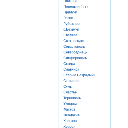
Полтава
Попельня (пгт)
Прилуки
Ровно
Рубежное
с.Безруки
Свалява
Светловодск
Севастополь
Северодонецк
Симферополь
Сквира
Славянск
Старые Безрадычи
Стаханов
Сумы
Счастье
Тернополь
Ужгород
Фастов
Феодосия
Харьков
Херсон