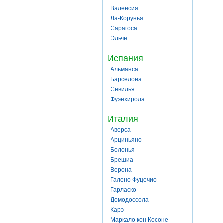
Валенсия
Ла-Корунья
Сарагоса
Эльче
Испания
Альманса
Барселона
Севилья
Фуэнхирола
Италия
Аверса
Арциньяно
Болонья
Брешиа
Верона
Галено Фуцечио
Гарласко
Домодоссола
Карэ
Маркало кон Косоне