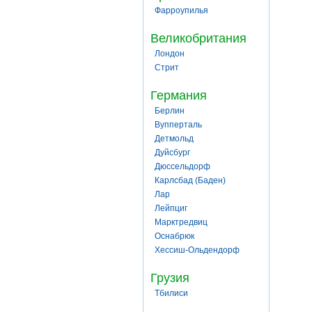
Фарроупилья
Великобритания
Лондон
Стрит
Германия
Берлин
Вупперталь
Детмольд
Дуйсбург
Дюссельдорф
Карлсбад (Баден)
Лар
Лейпциг
Марктредвиц
Оснабрюк
Хессиш-Ольдендорф
Грузия
Тбилиси