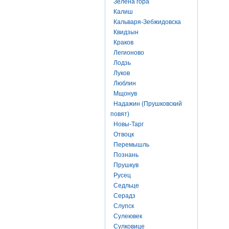
Зелена гора
Калиш
Кальваря-Зебжидовска
Квидзын
Краков
Легионово
Лодзь
Луков
Люблин
Мщонув
Надажин (Прушковский
повят)
Новы-Тарг
Отвоцк
Перемышль
Познань
Прушкув
Русец
Седльце
Серадз
Слупск
Сулеювек
Сулковице