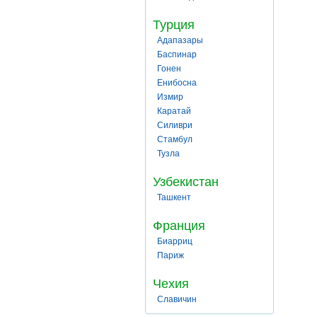
Турция
Адапазары
Баспинар
Гонен
Енибосна
Измир
Каратай
Силиври
Стамбул
Тузла
Узбекистан
Ташкент
Франция
Биарриц
Париж
Чехия
Славичин