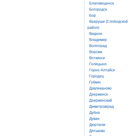
Благовещенск
Богородск
Бор
Вахруши (Слободской
район)
Видное
Владимир
Волгоград
Ворсма
Воткинск
Голицыно
Горно-Алтайск
Городец
Губкин
Давлеканово
Дзержинск
Дзержинский
Димитровград
Дубна
Дуван
Дюртюли
Дятьково