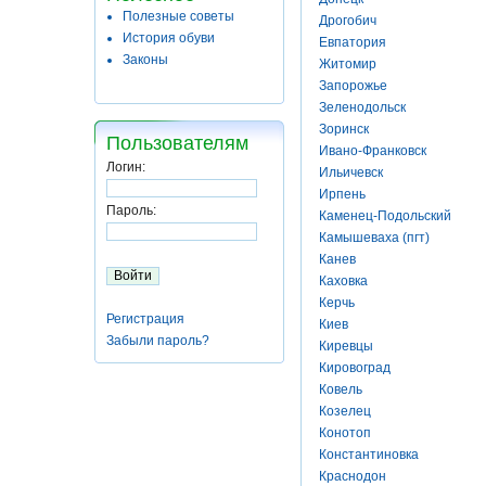
Полезные советы
Дрогобич
История обуви
Евпатория
Законы
Житомир
Запорожье
Зеленодольск
Зоринск
Пользователям
Ивано-Франковск
Логин:
Ильичевск
Ирпень
Пароль:
Каменец-Подольский
Камышеваха (пгт)
Канев
Каховка
Керчь
Регистрация
Киев
Забыли пароль?
Киревцы
Кировоград
Ковель
Козелец
Конотоп
Константиновка
Краснодон