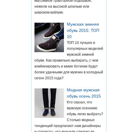
массивной тракторной подошвой,
нежели на высокой шпильке или
широком каблуке.
Мужская зимняя
обувь 2015: ТОП
10
ТОП 10 лучших и
популярных моделей
мужской зимней
обуви. Как правильно выбирать, с чем
комбинировать и какие ботинки будут
более удачными для мужчин в холодный
сезон 2015 года?
Модная мужская
обувь осень 2015
Кто сказал, что
мужскую осеннюю
обувь легко выбрать?
Столько модных
тенденций предлагают нам дизайнеры
и стилисты, что вначале следует во