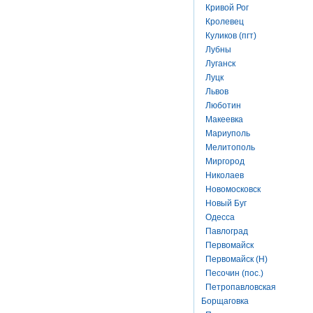
Кривой Рог
Кролевец
Куликов (пгт)
Лубны
Луганск
Луцк
Львов
Люботин
Макеевка
Мариуполь
Мелитополь
Миргород
Николаев
Новомосковск
Новый Буг
Одесса
Павлоград
Первомайск
Первомайск (Н)
Песочин (пос.)
Петропавловская
Борщаговка