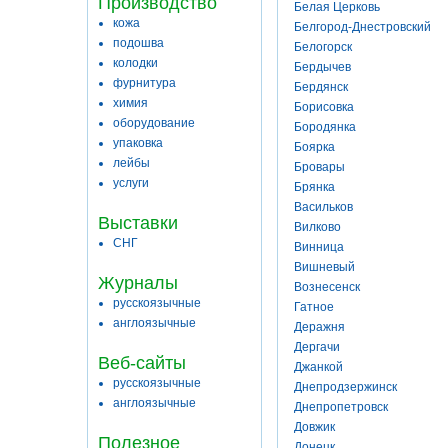
Производство
Белая Церковь
кожа
Белгород-Днестровский
подошва
Белогорск
колодки
Бердычев
фурнитура
Бердянск
химия
Борисовка
оборудование
Бородянка
упаковка
Боярка
лейбы
Бровары
услуги
Брянка
Васильков
Выставки
Вилково
СНГ
Винница
Вишневый
Журналы
Вознесенск
русскоязычные
Гатное
англоязычные
Деражня
Дергачи
Веб-сайты
Джанкой
русскоязычные
Днепродзержинск
англоязычные
Днепропетровск
Довжик
Полезное
Донецк