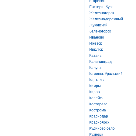
Егоревск
Екатеринбург
Железногорск
Железнодорожный
Жуковский
Зеленогорск
Иваново
Ижевск
Иркутск
Казань
Калининград
Калуга
Каменск-Уральский
Карталы
Кимры
Киров
Копейск
Костерёво
Кострома
Краснодар
Красноярск
Кудиново село
Кузнецк