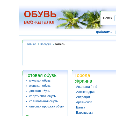
ОБУВЬ
Поиск
веб-каталог
добавить
Главная
Колодки
Гомель
Готовая обувь
Города
Украина
мужская обувь
женская обувь
Авангард (пгт)
детская обувь
Александрия
спортивная обувь
Антрацит
специальная обувь
Артемовск
оптовая продажа обуви
Балта
Барышевка