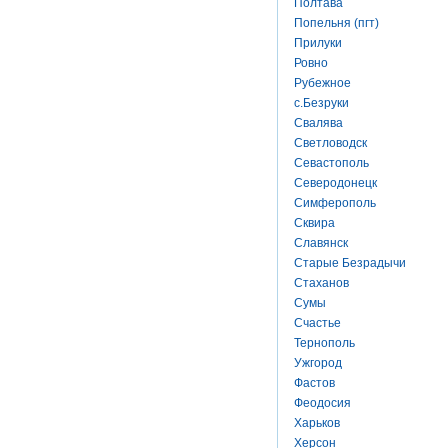
Полтава
Попельня (пгт)
Прилуки
Ровно
Рубежное
с.Безруки
Свалява
Светловодск
Севастополь
Северодонецк
Симферополь
Сквира
Славянск
Старые Безрадычи
Стаханов
Сумы
Счастье
Тернополь
Ужгород
Фастов
Феодосия
Харьков
Херсон