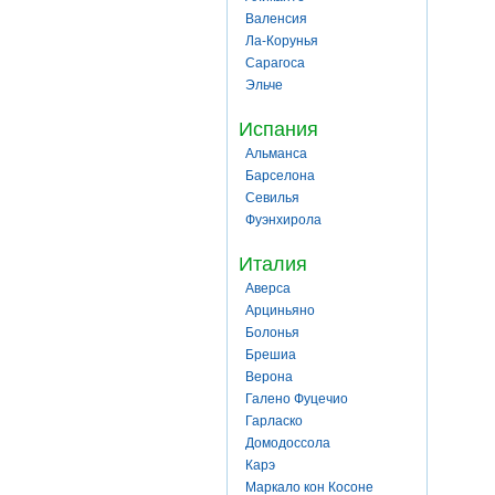
Валенсия
Ла-Корунья
Сарагоса
Эльче
Испания
Альманса
Барселона
Севилья
Фуэнхирола
Италия
Аверса
Арциньяно
Болонья
Брешиа
Верона
Галено Фуцечио
Гарласко
Домодоссола
Карэ
Маркало кон Косоне