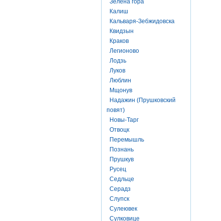
Зелена гора
Калиш
Кальваря-Зебжидовска
Квидзын
Краков
Легионово
Лодзь
Луков
Люблин
Мщонув
Надажин (Прушковский
повят)
Новы-Тарг
Отвоцк
Перемышль
Познань
Прушкув
Русец
Седльце
Серадз
Слупск
Сулеювек
Сулковице