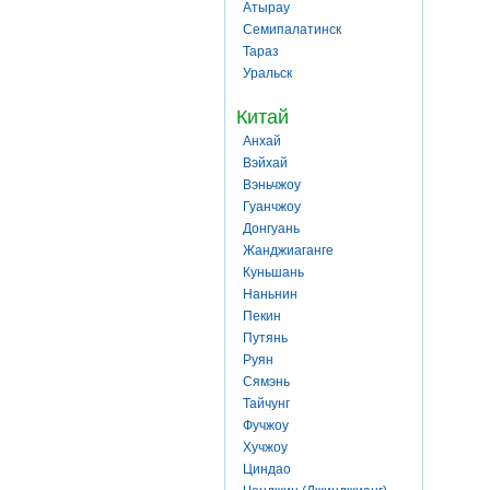
Атырау
Семипалатинск
Тараз
Уральск
Китай
Анхай
Вэйхай
Вэньчжоу
Гуанчжоу
Донгуань
Жанджиаганге
Куньшань
Наньнин
Пекин
Путянь
Руян
Сямэнь
Тайчунг
Фучжоу
Хучжоу
Циндао