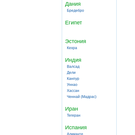
Дания
Бредебро
Египет
Эстония
Кехра
Индия
Валсад
Дели
Канпур
Уннао
Хассан
Ченнай (Мадрас)
Иран
Тегеран
Испания
Аликанте