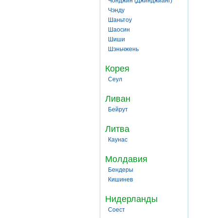
Чонджин (Джинджианг)
Чэнду
Шаньтоу
Шаосин
Шиши
Шэньчжень
Корея
Сеул
Ливан
Бейрут
Литва
Каунас
Молдавия
Бендеры
Кишинев
Нидерланды
Соест