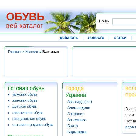
ОБУВЬ
Поиск
веб-каталог
добавить
|
новости
|
статьи
|
Главная
Колодки
Баспинар
Готовая обувь
Города
Кол
про
Украина
мужская обувь
женская обувь
Авангард (пгт)
детская обувь
Александрия
Вы пр
спортивная обувь
Антрацит
произ
специальная обувь
Артемовск
Нет н
оптовая продажа обуви
Балта
регис
Барышевка