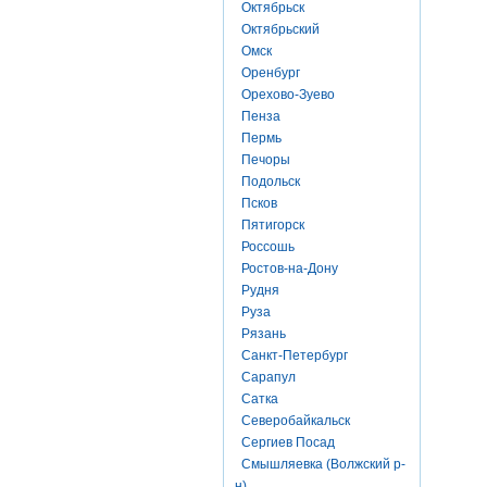
Октябрьск
Октябрьский
Омск
Оренбург
Орехово-Зуево
Пенза
Пермь
Печоры
Подольск
Псков
Пятигорск
Россошь
Ростов-на-Дону
Рудня
Руза
Рязань
Санкт-Петербург
Сарапул
Сатка
Северобайкальск
Сергиев Посад
Смышляевка (Волжский р-
н)