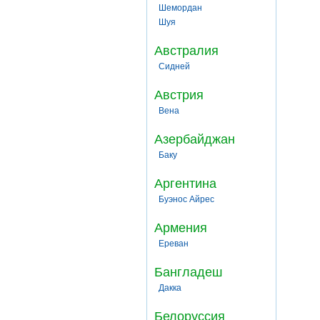
Шемордан
Шуя
Австралия
Сидней
Австрия
Вена
Азербайджан
Баку
Аргентина
Буэнос Айрес
Армения
Ереван
Бангладеш
Дакка
Белоруссия