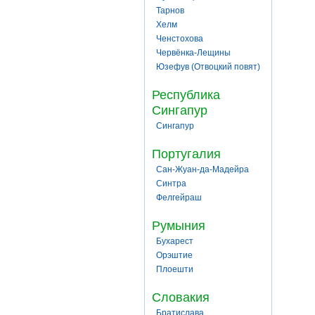
Тарнов
Хелм
Ченстохова
Червёнка-Лещины
Юзефув (Отвоцкий повят)
Республика
Сингапур
Сингапур
Португалия
Сан-Жуан-да-Мадейра
Синтра
Фелгейраш
Румыния
Бухарест
Орэштие
Плоешти
Словакия
Братислава