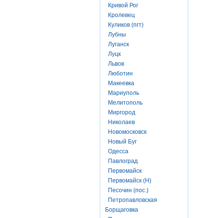
Кривой Рог
Кролевец
Куликов (пгт)
Лубны
Луганск
Луцк
Львов
Люботин
Макеевка
Мариуполь
Мелитополь
Миргород
Николаев
Новомосковск
Новый Буг
Одесса
Павлоград
Первомайск
Первомайск (Н)
Песочин (пос.)
Петропавловская
Борщаговка