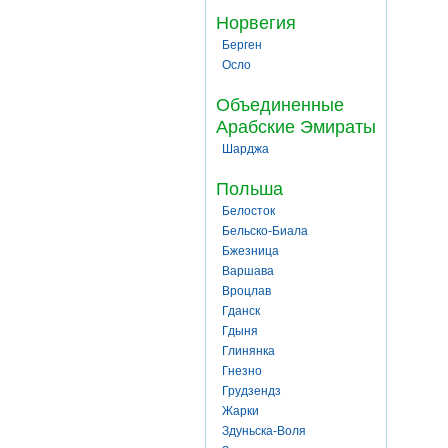
Норвегия
Берген
Осло
Объединенные
Арабские Эмираты
Шарджа
Польша
Белосток
Бельско-Биала
Бжезница
Варшава
Вроцлав
Гданск
Гдыня
Глинянка
Гнезно
Грудзендз
Жарки
Здуньска-Воля