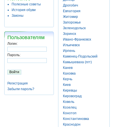
Полезные советы
Дрогобич
История обуви
Евпатория
Законы
Житомир
Запорожье
Зеленодольск
Зоринск
Пользователям
Ивано-Франковск
Логин:
Ильичевск
Ирпень
Пароль:
Каменец-Подольский
Камышеваха (пгт)
Канев
Каховка
Керчь
Регистрация
Киев
Забыли пароль?
Киревцы
Кировоград
Ковель
Козелец
Конотоп
Константиновка
Краснодон