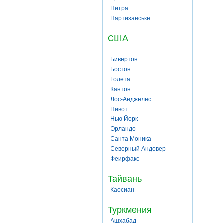
Нитра
Партизанське
США
Бивертон
Бостон
Голета
Кантон
Лос-Анджелес
Нивот
Нью Йорк
Орландо
Санта Моника
Северный Андовер
Феирфакс
Тайвань
Каосиан
Туркмения
Ашхабад