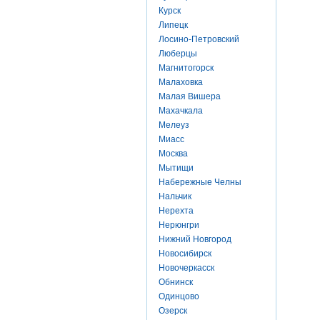
Курск
Липецк
Лосино-Петровский
Люберцы
Магнитогорск
Малаховка
Малая Вишера
Махачкала
Мелеуз
Миасс
Москва
Мытищи
Набережные Челны
Нальчик
Нерехта
Нерюнгри
Нижний Новгород
Новосибирск
Новочеркасск
Обнинск
Одинцово
Озерск