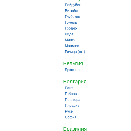
Бобруйск
Витебск
Глубокое
Гомель
Гродно
Лида
Минск
Могилев
Речица (пгт)
Бельгия
Брюссель
Болгария
Баня
Габрово
Пештера
Пловдив
Русе
София
Бразилия