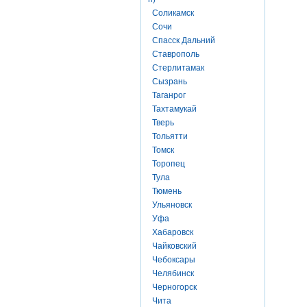
Соликамск
Сочи
Спасск Дальний
Ставрополь
Стерлитамак
Сызрань
Таганрог
Тахтамукай
Тверь
Тольятти
Томск
Торопец
Тула
Тюмень
Ульяновск
Уфа
Хабаровск
Чайковский
Чебоксары
Челябинск
Черногорск
Чита