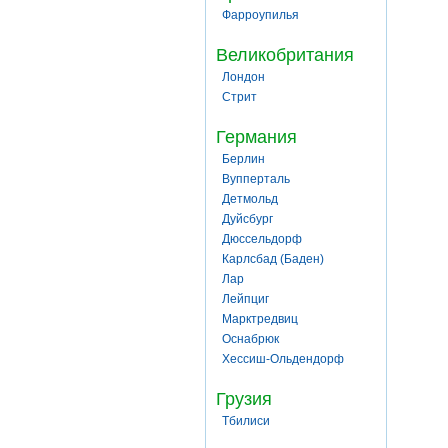
Фарроупилья
Великобритания
Лондон
Стрит
Германия
Берлин
Вупперталь
Детмольд
Дуйсбург
Дюссельдорф
Карлсбад (Баден)
Лар
Лейпциг
Марктредвиц
Оснабрюк
Хессиш-Ольдендорф
Грузия
Тбилиси