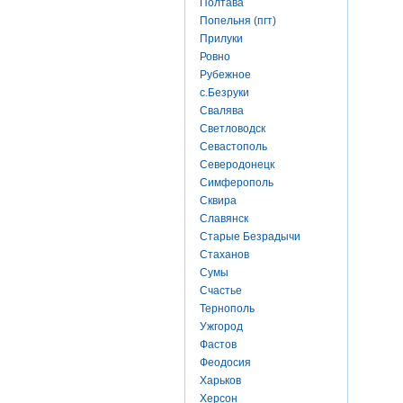
Полтава
Попельня (пгт)
Прилуки
Ровно
Рубежное
с.Безруки
Свалява
Светловодск
Севастополь
Северодонецк
Симферополь
Сквира
Славянск
Старые Безрадычи
Стаханов
Сумы
Счастье
Тернополь
Ужгород
Фастов
Феодосия
Харьков
Херсон