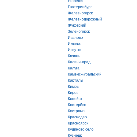
Егоревск
Екатеринбург
Железногорск
Железнодорожный
Жуковский
Зеленогорск
Иваново
Ижевск
Иркутск
Казань
Калининград
Калуга
Каменск-Уральский
Карталы
Кимры
Киров
Копейск
Костерёво
Кострома
Краснодар
Красноярск
Кудиново село
Кузнецк