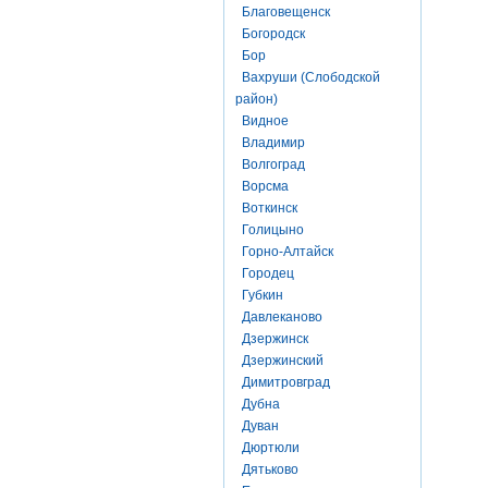
Благовещенск
Богородск
Бор
Вахруши (Слободской
район)
Видное
Владимир
Волгоград
Ворсма
Воткинск
Голицыно
Горно-Алтайск
Городец
Губкин
Давлеканово
Дзержинск
Дзержинский
Димитровград
Дубна
Дуван
Дюртюли
Дятьково