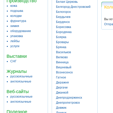
Производство
Белая Церковь
кожа
Кол
Белгород-Днестровский
подошва
Белогорск
колодки
Бердычев
Вы хо
фурнитура
Бердянск
Отпра
химия
Борисовка
оборудование
Бородянка
упаковка
Боярка
лейбы
Бровары
услуги
Брянка
Васильков
Выставки
Вилково
СНГ
Винница
Вишневый
Журналы
Вознесенск
русскоязычные
Гатное
англоязычные
Деражня
Дергачи
Веб-сайты
Джанкой
русскоязычные
Днепродзержинск
англоязычные
Днепропетровск
Довжик
Полезное
Донецк