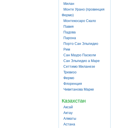
Милан
Монте Урано (провинция
Фермо)
Монтекосаро Скало
Павия
Падова
Парона
Порто Сан Эльпидио
Рим
Сан Мауро Пасколи
Сан Эльпидио а Маре
Сеттимо Миланезе
Тревизо
Фермо
Флоренция
Чивитанова Марке
Казахстан
Аксай
Актау
Алматы
Астана