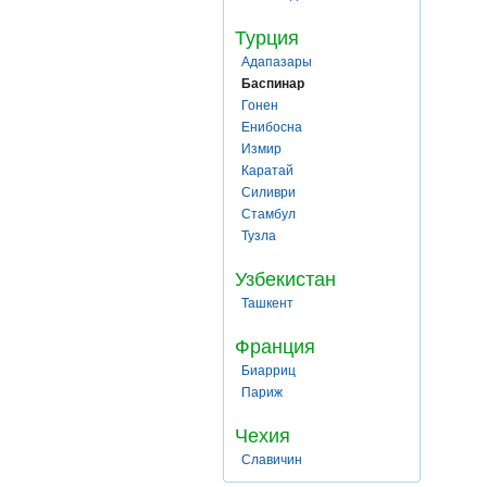
Турция
Адапазары
Баспинар
Гонен
Енибосна
Измир
Каратай
Силиври
Стамбул
Тузла
Узбекистан
Ташкент
Франция
Биарриц
Париж
Чехия
Славичин