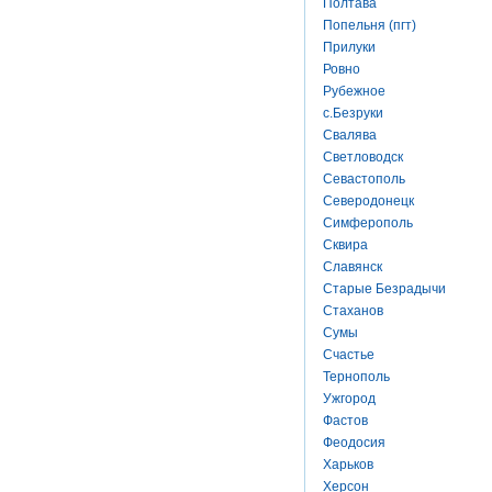
Полтава
Попельня (пгт)
Прилуки
Ровно
Рубежное
с.Безруки
Свалява
Светловодск
Севастополь
Северодонецк
Симферополь
Сквира
Славянск
Старые Безрадычи
Стаханов
Сумы
Счастье
Тернополь
Ужгород
Фастов
Феодосия
Харьков
Херсон