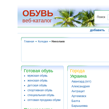
ОБУВЬ
Поиск
веб-каталог
добавить
Главная
Колодки
Николаев
Готовая обувь
Города
Украина
мужская обувь
женская обувь
Авангард (пгт)
детская обувь
Александрия
спортивная обувь
Антрацит
специальная обувь
Артемовск
оптовая продажа обуви
Балта
Барышевка