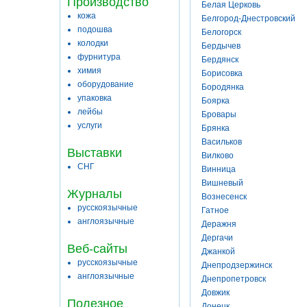
Производство
Белая Церковь
кожа
Белгород-Днестровский
подошва
Белогорск
колодки
Бердычев
фурнитура
Бердянск
химия
Борисовка
оборудование
Бородянка
упаковка
Боярка
лейбы
Бровары
услуги
Брянка
Васильков
Выставки
Вилково
СНГ
Винница
Вишневый
Журналы
Вознесенск
русскоязычные
Гатное
англоязычные
Деражня
Дергачи
Веб-сайты
Джанкой
русскоязычные
Днепродзержинск
англоязычные
Днепропетровск
Довжик
Полезное
Донецк