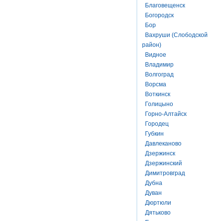
Благовещенск
Богородск
Бор
Вахруши (Слободской
район)
Видное
Владимир
Волгоград
Ворсма
Воткинск
Голицыно
Горно-Алтайск
Городец
Губкин
Давлеканово
Дзержинск
Дзержинский
Димитровград
Дубна
Дуван
Дюртюли
Дятьково