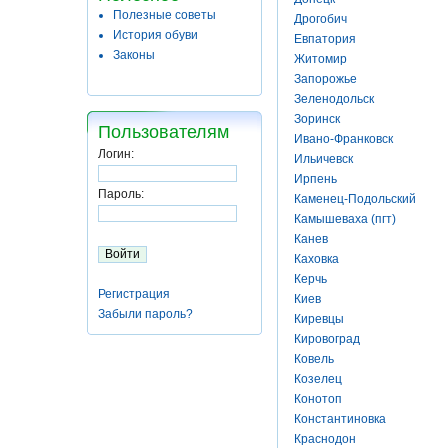
Полезные советы
Дрогобич
История обуви
Евпатория
Законы
Житомир
Запорожье
Зеленодольск
Зоринск
Пользователям
Ивано-Франковск
Логин:
Ильичевск
Ирпень
Пароль:
Каменец-Подольский
Камышеваха (пгт)
Канев
Каховка
Керчь
Регистрация
Киев
Забыли пароль?
Киревцы
Кировоград
Ковель
Козелец
Конотоп
Константиновка
Краснодон