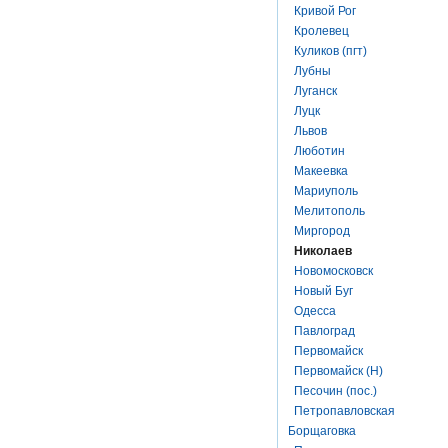
Кривой Рог
Кролевец
Куликов (пгт)
Лубны
Луганск
Луцк
Львов
Люботин
Макеевка
Мариуполь
Мелитополь
Миргород
Николаев
Новомосковск
Новый Буг
Одесса
Павлоград
Первомайск
Первомайск (Н)
Песочин (пос.)
Петропавловская
Борщаговка