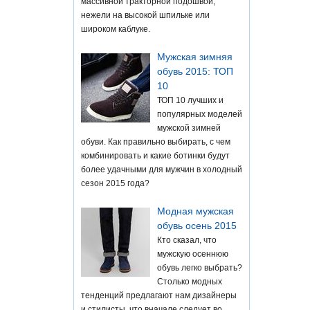
массивной тракторной подошвой,
нежели на высокой шпильке или
широком каблуке.
Мужская зимняя
обувь 2015: ТОП
10
ТОП 10 лучших и
популярных моделей
мужской зимней
обуви. Как правильно выбирать, с чем
комбинировать и какие ботинки будут
более удачными для мужчин в холодный
сезон 2015 года?
Модная мужская
обувь осень 2015
Кто сказал, что
мужскую осеннюю
обувь легко выбрать?
Столько модных
тенденций предлагают нам дизайнеры
и стилисты, что вначале следует во