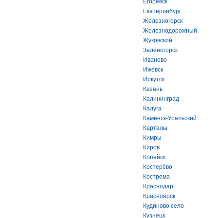
Егоревск
Екатеринбург
Железногорск
Железнодорожный
Жуковский
Зеленогорск
Иваново
Ижевск
Иркутск
Казань
Калининград
Калуга
Каменск-Уральский
Карталы
Кимры
Киров
Копейск
Костерёво
Кострома
Краснодар
Красноярск
Кудиново село
Кузнецк