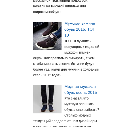
массивной тракторной подошвой,
нежели на высокой шпильке или
широком каблуке.
Мужская зимняя
обувь 2015: ТОП
10
ТОП 10 лучших и
популярных моделей
мужской зимней
обуви. Как правильно выбирать, с чем
комбинировать и какие ботинки будут
более удачными для мужчин в холодный
сезон 2015 года?
Модная мужская
обувь осень 2015
Кто сказал, что
мужскую осеннюю
обувь легко выбрать?
Столько модных
тенденций предлагают нам дизайнеры
и стилисты, что вначале следует во