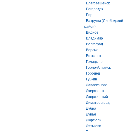
Благовещенск
Богородск
Бор
Вахруши (Слободской
район)
Видное
Владимир
Волгоград
Ворсма
Воткинск
Голицыно
Горно-Алтайск
Городец
Губкин
Давлеканово
Дзержинск
Дзержинский
Димитровград
Дубна
Дуван
Дюртюли
Дятьково