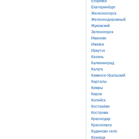
Егоревск
Екатеринбург
Железногорск
Железнодорожный
Жуковский
Зеленогорск
Иваново
Ижевск
Иркутск
Казань
Калининград
Калуга
Каменск-Уральский
Карталы
Кимры
Киров
Копейск
Костерёво
Кострома
Краснодар
Красноярск
Кудиново село
Кузнецк