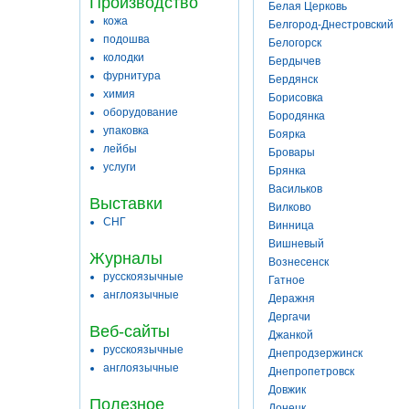
Производство
Белая Церковь
кожа
Белгород-Днестровский
подошва
Белогорск
колодки
Бердычев
фурнитура
Бердянск
химия
Борисовка
оборудование
Бородянка
упаковка
Боярка
лейбы
Бровары
услуги
Брянка
Васильков
Выставки
Вилково
СНГ
Винница
Вишневый
Журналы
Вознесенск
русскоязычные
Гатное
англоязычные
Деражня
Дергачи
Веб-сайты
Джанкой
русскоязычные
Днепродзержинск
англоязычные
Днепропетровск
Довжик
Полезное
Донецк