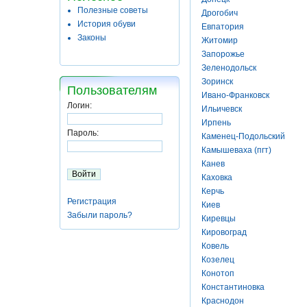
Полезные советы
Дрогобич
История обуви
Евпатория
Законы
Житомир
Запорожье
Зеленодольск
Зоринск
Пользователям
Ивано-Франковск
Логин:
Ильичевск
Ирпень
Пароль:
Каменец-Подольский
Камышеваха (пгт)
Канев
Каховка
Керчь
Регистрация
Киев
Забыли пароль?
Киревцы
Кировоград
Ковель
Козелец
Конотоп
Константиновка
Краснодон