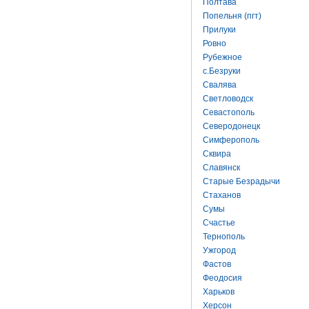
Полтава
Попельня (пгт)
Прилуки
Ровно
Рубежное
с.Безруки
Свалява
Светловодск
Севастополь
Северодонецк
Симферополь
Сквира
Славянск
Старые Безрадычи
Стаханов
Сумы
Счастье
Тернополь
Ужгород
Фастов
Феодосия
Харьков
Херсон