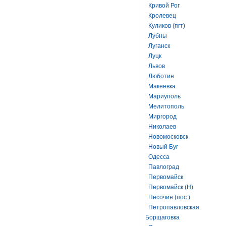
Кривой Рог
Кролевец
Куликов (пгт)
Лубны
Луганск
Луцк
Львов
Люботин
Макеевка
Мариуполь
Мелитополь
Миргород
Николаев
Новомосковск
Новый Буг
Одесса
Павлоград
Первомайск
Первомайск (Н)
Песочин (пос.)
Петропавловская
Борщаговка