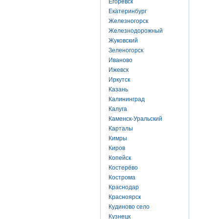
Егоревск
Екатеринбург
Железногорск
Железнодорожный
Жуковский
Зеленогорск
Иваново
Ижевск
Иркутск
Казань
Калининград
Калуга
Каменск-Уральский
Карталы
Кимры
Киров
Копейск
Костерёво
Кострома
Краснодар
Красноярск
Кудиново село
Кузнецк