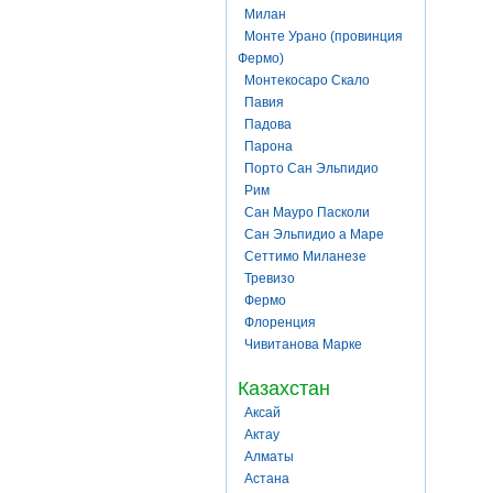
Милан
Монте Урано (провинция
Фермо)
Монтекосаро Скало
Павия
Падова
Парона
Порто Сан Эльпидио
Рим
Сан Мауро Пасколи
Сан Эльпидио а Маре
Сеттимо Миланезе
Тревизо
Фермо
Флоренция
Чивитанова Марке
Казахстан
Аксай
Актау
Алматы
Астана