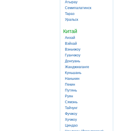
Атырау
Семипалатинск
Тараз
Уральск
Китай
Анхай
Вэйхай
Вэньчжоу
Гуанчжоу
Донгуань
Жанджиаганге
Куньшань
Наньнин
Пекин
Путянь
Руян
Сямэнь
Тайчунг
Фучжоу
Хучжоу
Циндао