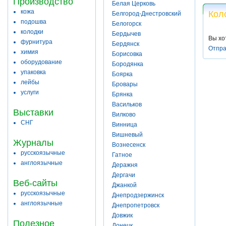
Производство
Белая Церковь
кожа
Кол
Белгород-Днестровский
подошва
Белогорск
колодки
Бердычев
Вы хо
фурнитура
Бердянск
Отпра
химия
Борисовка
оборудование
Бородянка
упаковка
Боярка
лейбы
Бровары
услуги
Брянка
Васильков
Выставки
Вилково
СНГ
Винница
Вишневый
Журналы
Вознесенск
русскоязычные
Гатное
англоязычные
Деражня
Дергачи
Веб-сайты
Джанкой
русскоязычные
Днепродзержинск
англоязычные
Днепропетровск
Довжик
Полезное
Донецк