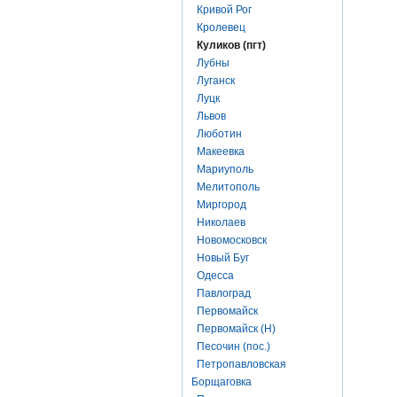
Кривой Рог
Кролевец
Куликов (пгт)
Лубны
Луганск
Луцк
Львов
Люботин
Макеевка
Мариуполь
Мелитополь
Миргород
Николаев
Новомосковск
Новый Буг
Одесса
Павлоград
Первомайск
Первомайск (Н)
Песочин (пос.)
Петропавловская
Борщаговка