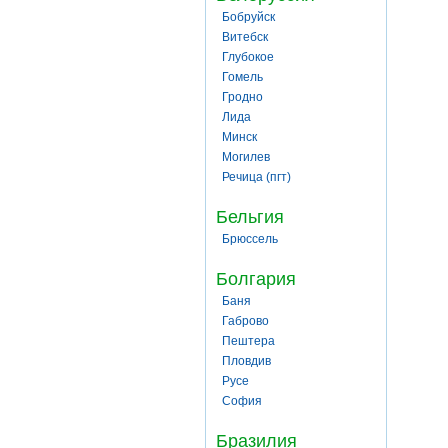
Бобруйск
Витебск
Глубокое
Гомель
Гродно
Лида
Минск
Могилев
Речица (пгт)
Бельгия
Брюссель
Болгария
Баня
Габрово
Пештера
Пловдив
Русе
София
Бразилия