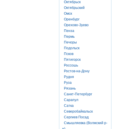
Октябрьск
Октябрьский
Омск
Оренбург
Орехово-Зуево
Пенза
Пермь
Печоры
Подольск
Псков
Пятигорск
Россошь
Ростов-на-Дону
Рудня
Руза
Рязань
Санкт-Петербург
Сарапул
Сатка
Северобайкальск
Сергиев Посад
Смышляевка (Волжский р-
н)