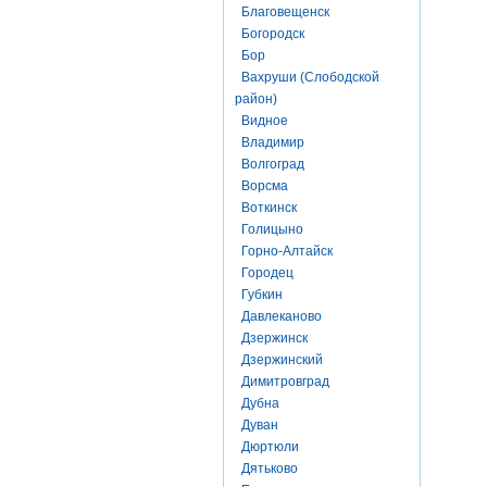
Благовещенск
Богородск
Бор
Вахруши (Слободской
район)
Видное
Владимир
Волгоград
Ворсма
Воткинск
Голицыно
Горно-Алтайск
Городец
Губкин
Давлеканово
Дзержинск
Дзержинский
Димитровград
Дубна
Дуван
Дюртюли
Дятьково