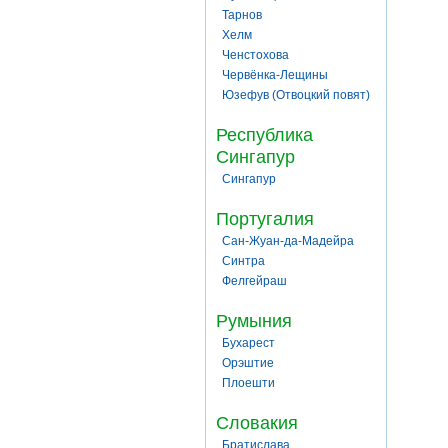
Тарнов
Хелм
Ченстохова
Червёнка-Лещины
Юзефув (Отвоцкий повят)
Республика
Сингапур
Сингапур
Португалия
Сан-Жуан-да-Мадейра
Синтра
Фелгейраш
Румыния
Бухарест
Орэштие
Плоешти
Словакия
Братислава