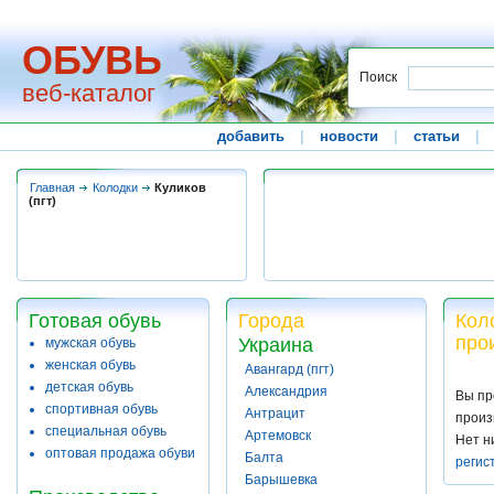
ОБУВЬ
Поиск
веб-каталог
добавить
|
новости
|
статьи
|
Главная
Колодки
Куликов
(пгт)
Готовая обувь
Города
Коло
про
Украина
мужская обувь
женская обувь
Авангард (пгт)
детская обувь
Александрия
Вы пр
спортивная обувь
Антрацит
произ
специальная обувь
Артемовск
Нет н
оптовая продажа обуви
Балта
регис
Барышевка