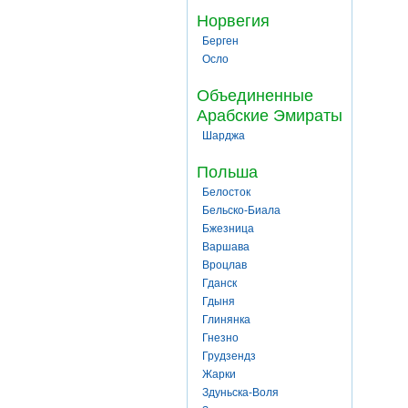
Норвегия
Берген
Осло
Объединенные
Арабские Эмираты
Шарджа
Польша
Белосток
Бельско-Биала
Бжезница
Варшава
Вроцлав
Гданск
Гдыня
Глинянка
Гнезно
Грудзендз
Жарки
Здуньска-Воля