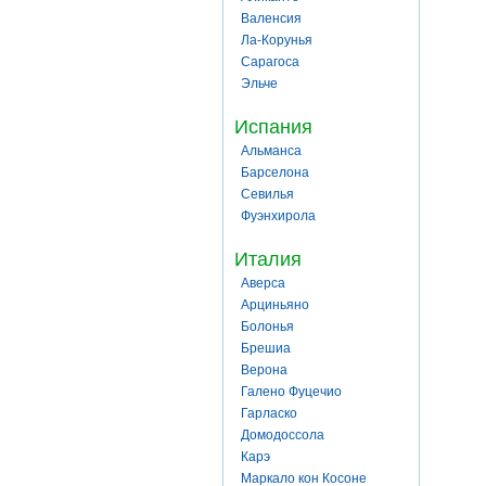
Валенсия
Ла-Корунья
Сарагоса
Эльче
Испания
Альманса
Барселона
Севилья
Фуэнхирола
Италия
Аверса
Арциньяно
Болонья
Брешиа
Верона
Галено Фуцечио
Гарласко
Домодоссола
Карэ
Маркало кон Косоне