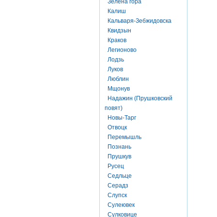
Зелена гора
Калиш
Кальваря-Зебжидовска
Квидзын
Краков
Легионово
Лодзь
Луков
Люблин
Мщонув
Надажин (Прушковский
повят)
Новы-Тарг
Отвоцк
Перемышль
Познань
Прушкув
Русец
Седльце
Серадз
Слупск
Сулеювек
Сулковице