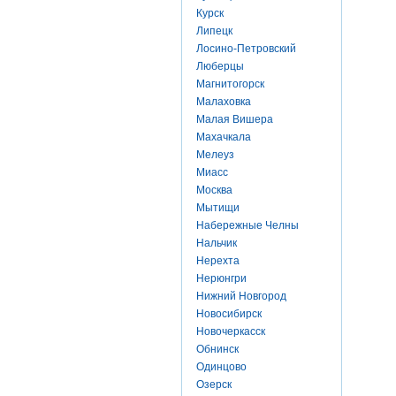
Курск
Липецк
Лосино-Петровский
Люберцы
Магнитогорск
Малаховка
Малая Вишера
Махачкала
Мелеуз
Миасс
Москва
Мытищи
Набережные Челны
Нальчик
Нерехта
Нерюнгри
Нижний Новгород
Новосибирск
Новочеркасск
Обнинск
Одинцово
Озерск