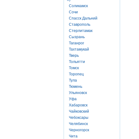
Соликамск
Сочи
Спасск Дальний
Ставрополь
Стерлитамак
Сызрань
Таганрог
Тахтамукай
Тверь
Тольятти
Томск
Торопец
Тула
Тюмень
Ульяновск
Уфа
Хабаровск
Чайковский
Чебоксары
Челябинск
Черногорск
Чита