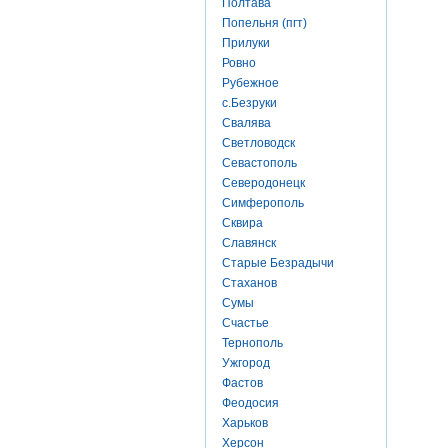
Полтава
Попельня (пгт)
Прилуки
Ровно
Рубежное
с.Безруки
Свалява
Светловодск
Севастополь
Северодонецк
Симферополь
Сквира
Славянск
Старые Безрадычи
Стаханов
Сумы
Счастье
Тернополь
Ужгород
Фастов
Феодосия
Харьков
Херсон