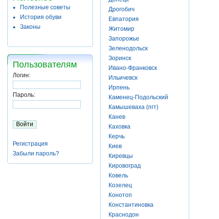
Полезные советы
Дрогобич
История обуви
Евпатория
Законы
Житомир
Запорожье
Зеленодольск
Зоринск
Пользователям
Ивано-Франковск
Логин:
Ильичевск
Ирпень
Пароль:
Каменец-Подольский
Камышеваха (пгт)
Канев
Каховка
Керчь
Регистрация
Киев
Забыли пароль?
Киревцы
Кировоград
Ковель
Козелец
Конотоп
Константиновка
Краснодон