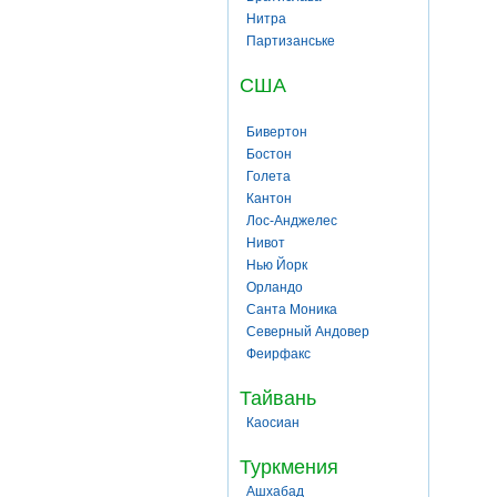
Нитра
Партизанське
США
Бивертон
Бостон
Голета
Кантон
Лос-Анджелес
Нивот
Нью Йорк
Орландо
Санта Моника
Северный Андовер
Феирфакс
Тайвань
Каосиан
Туркмения
Ашхабад