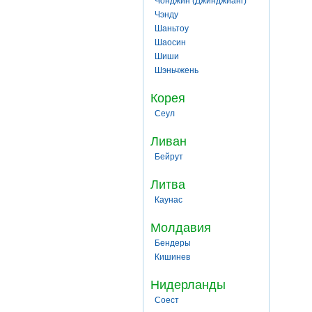
Чонджин (Джинджианг)
Чэнду
Шаньтоу
Шаосин
Шиши
Шэньчжень
Корея
Сеул
Ливан
Бейрут
Литва
Каунас
Молдавия
Бендеры
Кишинев
Нидерланды
Соест