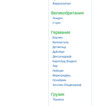
Фарроупилья
Великобритания
Лондон
Стрит
Германия
Берлин
Вупперталь
Детмольд
Дуйсбург
Дюссельдорф
Карлсбад (Баден)
Лар
Лейпциг
Марктредвиц
Оснабрюк
Хессиш-Ольдендорф
Грузия
Тбилиси