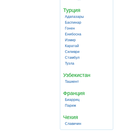
Турция
Адапазары
Баспинар
Гонен
Енибосна
Измир
Каратай
Силиври
Стамбул
Тузла
Узбекистан
Ташкент
Франция
Биарриц
Париж
Чехия
Славичин