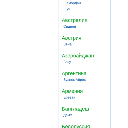
Шемордан
Шуя
Австралия
Сидней
Австрия
Вена
Азербайджан
Баку
Аргентина
Буэнос Айрес
Армения
Ереван
Бангладеш
Дакка
Белоруссия