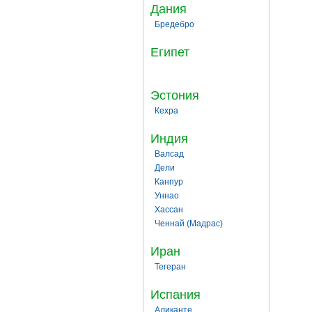
Дания
Бредебро
Египет
Эстония
Кехра
Индия
Валсад
Дели
Канпур
Уннао
Хассан
Ченнай (Мадрас)
Иран
Тегеран
Испания
Аликанте