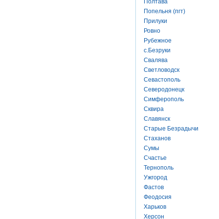
Полтава
Попельня (пгт)
Прилуки
Ровно
Рубежное
с.Безруки
Свалява
Светловодск
Севастополь
Северодонецк
Симферополь
Сквира
Славянск
Старые Безрадычи
Стаханов
Сумы
Счастье
Тернополь
Ужгород
Фастов
Феодосия
Харьков
Херсон