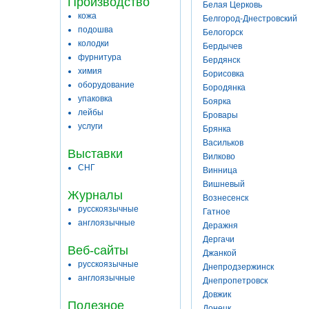
Производство
Белая Церковь
кожа
Белгород-Днестровский
подошва
Белогорск
колодки
Бердычев
фурнитура
Бердянск
химия
Борисовка
оборудование
Бородянка
упаковка
Боярка
лейбы
Бровары
услуги
Брянка
Васильков
Выставки
Вилково
СНГ
Винница
Вишневый
Журналы
Вознесенск
русскоязычные
Гатное
англоязычные
Деражня
Дергачи
Веб-сайты
Джанкой
русскоязычные
Днепродзержинск
англоязычные
Днепропетровск
Довжик
Полезное
Донецк