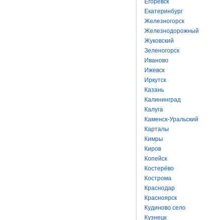
Егоревск
Екатеринбург
Железногорск
Железнодорожный
Жуковский
Зеленогорск
Иваново
Ижевск
Иркутск
Казань
Калининград
Калуга
Каменск-Уральский
Карталы
Кимры
Киров
Копейск
Костерёво
Кострома
Краснодар
Красноярск
Кудиново село
Кузнецк