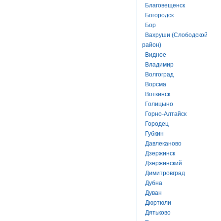
Благовещенск
Богородск
Бор
Вахруши (Слободской
район)
Видное
Владимир
Волгоград
Ворсма
Воткинск
Голицыно
Горно-Алтайск
Городец
Губкин
Давлеканово
Дзержинск
Дзержинский
Димитровград
Дубна
Дуван
Дюртюли
Дятьково