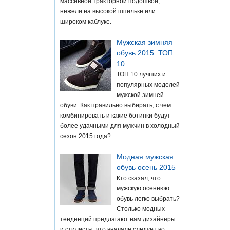
массивной тракторной подошвой,
нежели на высокой шпильке или
широком каблуке.
Мужская зимняя
обувь 2015: ТОП
10
ТОП 10 лучших и
популярных моделей
мужской зимней
обуви. Как правильно выбирать, с чем
комбинировать и какие ботинки будут
более удачными для мужчин в холодный
сезон 2015 года?
Модная мужская
обувь осень 2015
Кто сказал, что
мужскую осеннюю
обувь легко выбрать?
Столько модных
тенденций предлагают нам дизайнеры
и стилисты, что вначале следует во