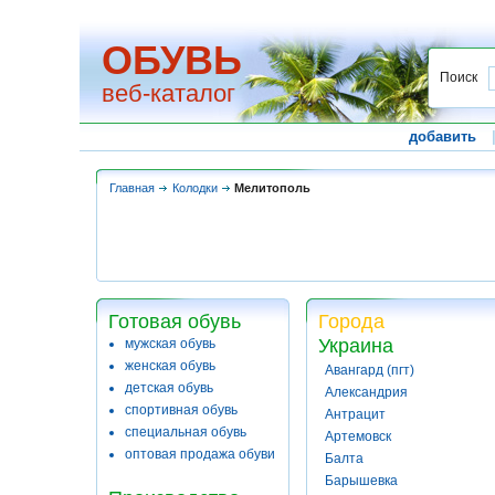
ОБУВЬ
Поиск
веб-каталог
добавить
Главная
Колодки
Мелитополь
Готовая обувь
Города
Украина
мужская обувь
женская обувь
Авангард (пгт)
детская обувь
Александрия
спортивная обувь
Антрацит
специальная обувь
Артемовск
оптовая продажа обуви
Балта
Барышевка