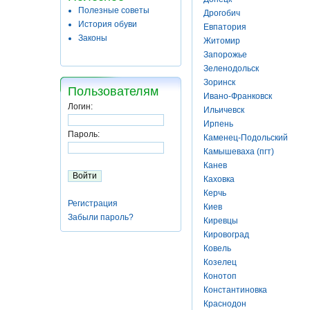
Полезные советы
Дрогобич
История обуви
Евпатория
Законы
Житомир
Запорожье
Зеленодольск
Зоринск
Пользователям
Ивано-Франковск
Логин:
Ильичевск
Ирпень
Пароль:
Каменец-Подольский
Камышеваха (пгт)
Канев
Каховка
Керчь
Регистрация
Киев
Забыли пароль?
Киревцы
Кировоград
Ковель
Козелец
Конотоп
Константиновка
Краснодон